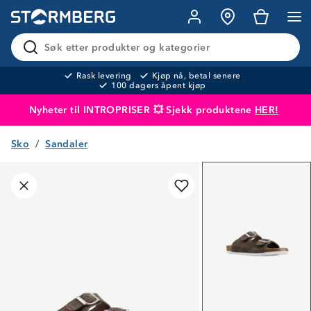
Søk etter produkter og kategorier
Rask levering
Kjøp nå, betal senere
100 dagers åpent kjøp
Nyheter til INTROPRISER 💥 Sjekk produktene
HER!
Sko
Sandaler
Produktet er lagt i handlekurven
Til kassen