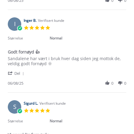
Review
06/08/25
0
0
on
by
6
Torild
Aug
H.
2025
on
Inger B.
Verifisert kunde
I
6
5.0
Aug
star
2025
rating
Størrelse
Normal
Godt fornøyd 👍
Review
review
Sandalene har vært i bruk hver dag siden jeg mottok de,
by
stating
veldig godt fornøyd 🌞
Inger
Godt
'
B.
fornøyd
Del
Share
on
👍
Review
06/08/25
0
0
6
by
Aug
Inger
2025
B.
on
Sigurd L.
Verifisert kunde
S
6
5.0
Aug
star
2025
rating
Størrelse
Normal