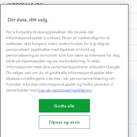
Mar
Samarbeide med oss?
INFORMASJON
2025
Store størrelser
Storms turtips🐿️
Jobbe hos oss?
Turmat oppskrifter
Din data, ditt valg.
OM OSS
Leirskole 🥾
Beredskap
For å forbedre brukeropplevelsen din brukes det
Barnehageansatt
TIPS OG RÅD
informasjonskapsler (cookies). Noen er nødvendige for at
nettsiden skal fungere, mens andre brukes for å gi deg en
Tips til hyttetur
personalisert opplevelse med tilpasset innhold og
AKTIVITETER
personalisering av annonser som kan være av interesse for deg,
både på hjemmesiden og via markedsføring. Vi deler
informasjonen med våre samarbeidspartnere, inkludert Google.
Du velger selv om du vil godta alle informasjonskapsler eller
tilpasse innstillingene. Les mer i vår personvernerklæring om
hvordan vi bruker informasjonskapsler og hvilke partnere vi
samarbeider med.
Les vår personvernserklæring
Du betaler enkelt med
Godta alle
Tilpass og avvis
Alle rettigheter forbeholdes, Stormberg - 2026