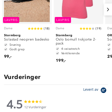
LAVPRIS
LAVPRIS
Dame
Dame
Da
(
18
)
(
19
)
Stormberg
Stormberg
O
Solastad neopren badesko
Oslo bomull t-skjorte 2-
So
pack
Snøring
4-veisstretch
Godt grep
Ventilerende
99,-
29
199,-
Vurderinger
Levert av
4.5
4.5
4.5
star
star
12 Vurderinger
rating
rating