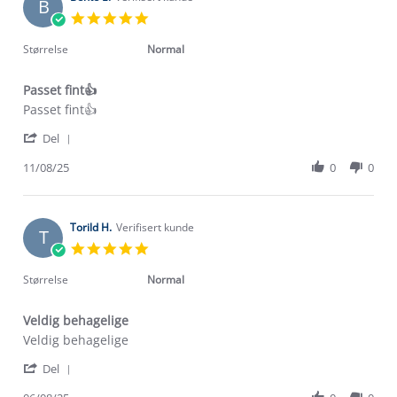
B
5.0
star
rating
Størrelse
Normal
Passet fint👍
Review
review
Passet fint👍
by
stating
'
Bente
Passet
Del
Share
E.
fint
Review
11/08/25
0
0
on
👍
by
11
Bente
Aug
E.
2025
on
Torild H.
Verifisert kunde
T
11
5.0
Aug
star
2025
rating
Størrelse
Normal
Veldig behagelige
Review
review
Veldig behagelige
by
stating
'
Torild
Veldig
Del
Share
H.
behagelige