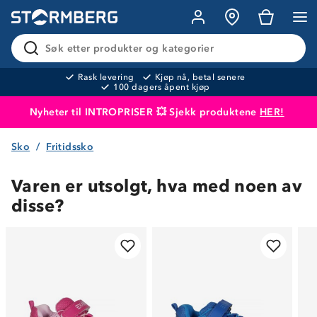
Søk etter produkter og kategorier
Rask levering
Kjøp nå, betal senere
100 dagers åpent kjøp
Nyheter til INTROPRISER 💥 Sjekk produktene
HER!
Sko
Fritidssko
Produktet er lagt i handlekurven
Til kassen
Varen er utsolgt, hva med noen av
disse?