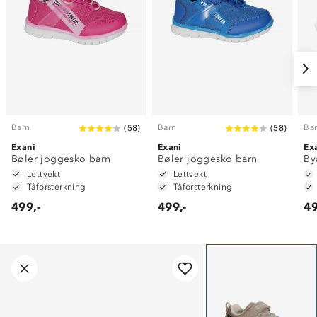
Barn
Barn
Ba
(
58
)
(
58
)
Exani
Exani
Ex
Bøler joggesko barn
Bøler joggesko barn
By
Lettvekt
Lettvekt
Tåforsterkning
Tåforsterkning
499,-
499,-
49