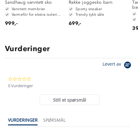
Sandhaug vanntett sko
Rakke joggesko barn
Ta
ba
Vanntett membran
Sporty sneaker
Varmefôr for ekstra isolering
Trendy tykk såle
999,-
699,-
39
Vurderinger
Om Stormberg
Levert av
Verdigrunnlag
0.0
Klima og miljø
Trelagsprinsippet barn
star
0 Vurderinger
Kundeservice
rating
Etisk handel
Alt du trenger til Norgesferien
Still et spørsmål
Kontakt oss
Dyreetikk
Dette trenger du til barnehagen
Konkurransevinnere
1% til samfunnet
VURDERINGER
SPØRSMÅL
Gravidklær
Kundeklubb
Inkludering
Hvordan velge riktig turtøy?
Norgesferie 🇳🇴