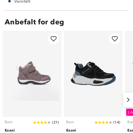
Vanntett
Anbefalt for deg
LA
Barn
Barn
Ba
(
21
)
(
14
)
Exani
Exani
Ex