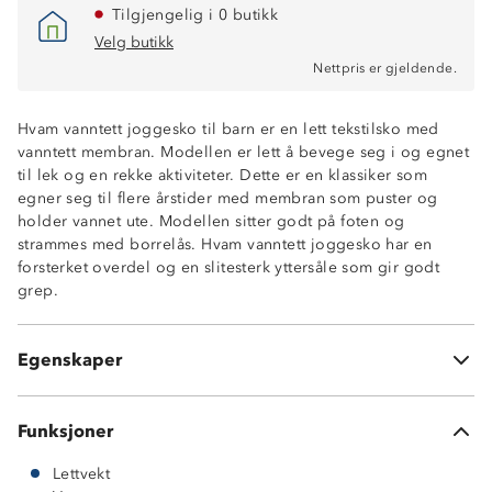
Tilgjengelig i 0 butikk
Velg butikk
Nettpris er gjeldende.
Hvam vanntett joggesko til barn er en lett tekstilsko med
vanntett membran. Modellen er lett å bevege seg i og egnet
til lek og en rekke aktiviteter. Dette er en klassiker som
egner seg til flere årstider med membran som puster og
holder vannet ute. Modellen sitter godt på foten og
strammes med borrelås. Hvam vanntett joggesko har en
Lettvekt
forsterket overdel og en slitesterk yttersåle som gir godt
Vanntett membran
grep.
Tåforsterkning
Slitesterk yttersåle
Tekstil
Egenskaper
Borrelås og strikklisser
Funksjoner
Lettvekt