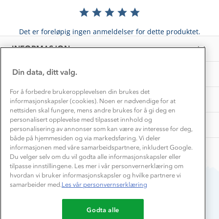
Våre butikker
Materialer
Vask og vedlikehold
Få turinspirasjon og tips her⛰
Bedrift, barnehage og SFO
Personvern
Det er foreløpig ingen anmeldelser for dette produktet.
EL-retur
Overnatte utendørs⛺
Presse
Samarbeide med oss?
INFORMASJON
Store størrelser
Storms turtips🐿️
Jobbe hos oss?
Turmat oppskrifter
Din data, ditt valg.
OM OSS
Leirskole 🥾
Beredskap
For å forbedre brukeropplevelsen din brukes det
Barnehageansatt
TIPS OG RÅD
informasjonskapsler (cookies). Noen er nødvendige for at
nettsiden skal fungere, mens andre brukes for å gi deg en
Tips til hyttetur
personalisert opplevelse med tilpasset innhold og
AKTIVITETER
personalisering av annonser som kan være av interesse for deg,
både på hjemmesiden og via markedsføring. Vi deler
informasjonen med våre samarbeidspartnere, inkludert Google.
Du velger selv om du vil godta alle informasjonskapsler eller
tilpasse innstillingene. Les mer i vår personvernerklæring om
hvordan vi bruker informasjonskapsler og hvilke partnere vi
samarbeider med.
Les vår personvernserklæring
Du betaler enkelt med
Godta alle