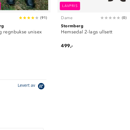
LAVPRIS
Dame
(
91
)
(
0
)
rg
Stormberg
 regnbukse unisex
Hemsedal 2-lags ullsett
499,-
Levert av