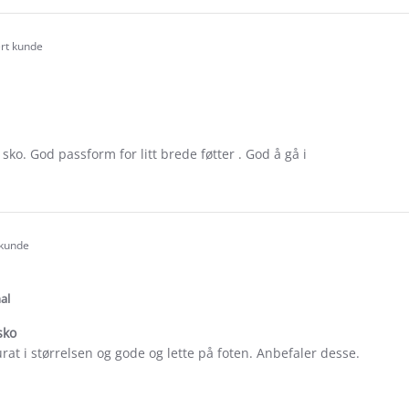
ew
ert kunde
.0
tar
ating
sko. God passform for litt brede føtter . God å gå i
e
ew
n
 kunde
.0
tar
ating
al
sko
rat i størrelsen og gode og lette på foten. Anbefaler desse.
e