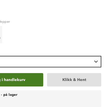
Pepper
 i handlekurv
Klikk & Hent
-
på lager