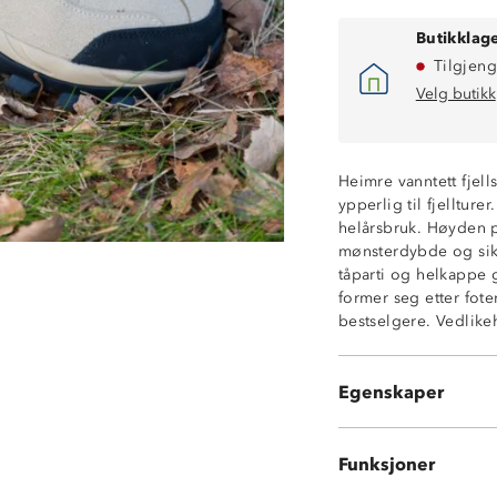
Butikklage
Tilgjeng
Velg butikk
Heimre vanntett fjell
ypperlig til fjelltur
helårsbruk. Høyden på
mønsterdybde og sikre
tåparti og helkappe 
Vanntett membr
former seg etter fot
God gripsåle
bestselgere. Vedlike
Forsterket tå- o
Uttakbar Memor
Materialer: teksti
Egenskaper
Myk og komfort
Funksjoner