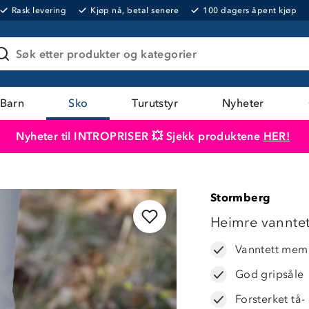
Rask levering
Kjøp nå, betal senere
100 dagers åpent kjøp
Søk etter produkter og kategorier
Barn
Sko
Turutstyr
Nyheter
Nyheter til INTROPRISER 💥 Sjekk produktene
HER!
Produktet er lagt i handlekurven
Til kassen
Stormberg
Heimre vanntett
Vanntett mem
God gripsåle
Forsterket tå-