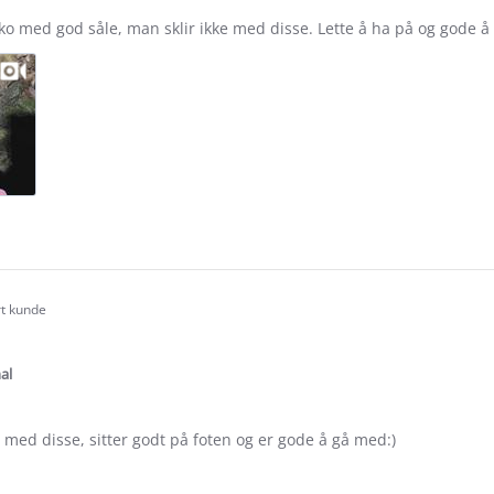
 med god såle, man sklir ikke med disse. Lette å ha på og gode å g
e
ew
rt kunde
.0
tar
ating
al
 med disse, sitter godt på foten og er gode å gå med:)
e