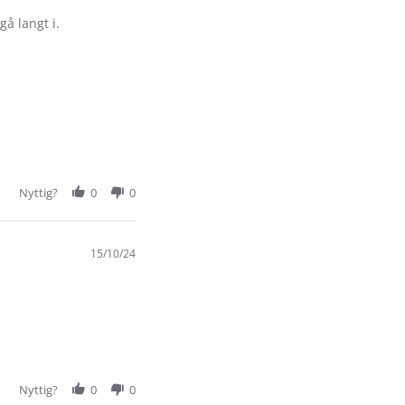
å langt i.
Nyttig?
0
0
15/10/24
Nyttig?
0
0