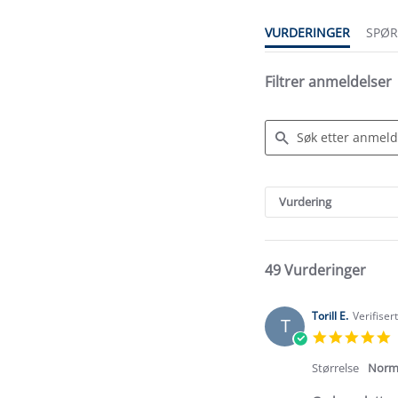
VURDERINGER
SPØ
Filtrer anmeldelser
Search
Reviews
Vurdering
49 Vurderinger
Torill E.
Verifiser
T
5
s
r
Størrelse
Norm