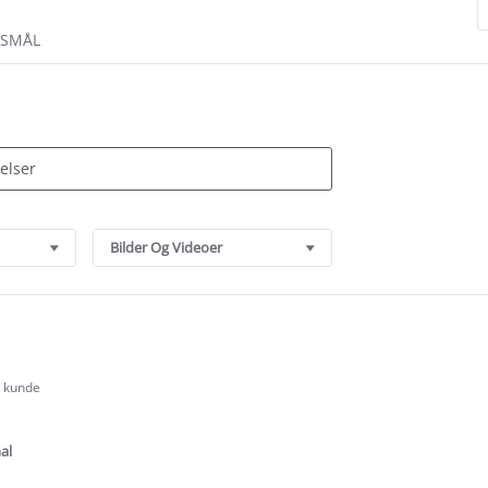
RSMÅL
Bilder Og Videoer
t kunde
.0
tar
ating
al