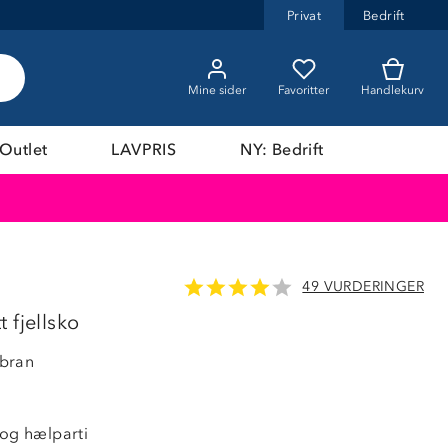
Privat
Bedrift
Mine sider
Favoritter
Handlekurv
Outlet
LAVPRIS
NY: Bedrift
49 VURDERINGER
 fjellsko
bran
 og hælparti