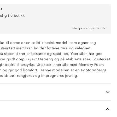
r:
elig i 0 butikk
Nettpris er gjeldende.
sko til dame er en solid klassisk modell som egner seg
er. Vanntett membran holder føttene tøre og velegnet
 skoen sikrer ankelstøtte og stabilitet. Yttersålen har god
r godt grep i ujevnt terreng og på etablerte stier. Forsterket
gir bedre slitestyrke. Uttakbar innersåle med Memory Foam
an
en og gir god komfort. Denne modellen er en av Stormbergs
hold: bør rengjøres og impregneres jevnlig.
g hælparti
y Foam-innersåle
l
abel sko