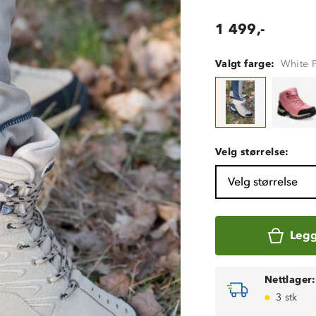
1 499,-
Valgt farge:
White 
Velg størrelse:
Velg størrelse
Legg
Nettlager:
3 stk