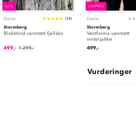
62%
LAVPRIS
Dame
Dame
(
34
)
Stormberg
Stormberg
Blokktind vanntett fjellsko
Vestfonna vanntett
vinterjakke
499,-
1 299,-
499,-
Vurderinger
4.1
star
rating