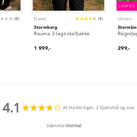
LAVPRIS
Dame
Unisex
(
0
)
(
5
)
Stormberg
Stormbe
Rauma 3-lags skalljakke
Regndag
1 999,-
299,-
4.1
4.1
49 Vurderinger, 2 Spørsmål og svar
star
rating
Størrelse
Normal