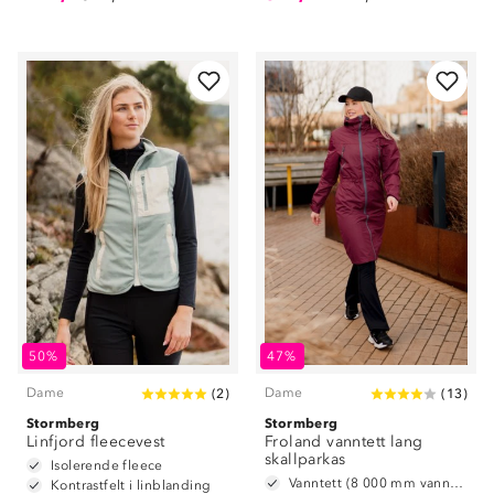
50%
47%
Dame
Dame
(
2
)
(
13
)
Stormberg
Stormberg
Linfjord fleecevest
Froland vanntett lang
skallparkas
Isolerende fleece
Vanntett (8 000 mm vannsøyle)
Kontrastfelt i linblanding