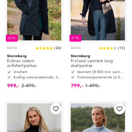
60%
47%
Dame
Dame
(
24
)
(
13
)
Stormberg
Stormberg
Eidnes vattert
Froland vanntett lang
softshellparkas
skallparkas
Vindtett
Vanntett (8 000 mm vannsøyle)
Kraftig vannavstøtende, 3.000mm vannsøyle
Fukttransporterende (6 000 g/m2/24t)
999,-
2 499,-
799,-
1 499,-