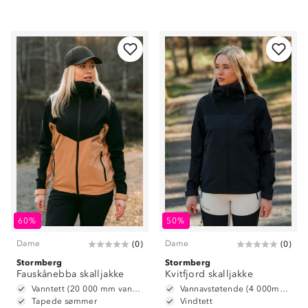
60%
50%
Dame
Dame
(
0
)
(
0
)
Stormberg
Stormberg
Fauskånebba skalljakke
Kvitfjord skalljakke
Vanntett (20 000 mm vannsøyle)
Vannavstøtende (4 000mm vannsøyle)
Tapede sømmer
Vindtett