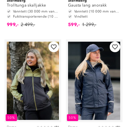
Stormberg
Stormberg
Trolltunga skalljakke
Gausta lang anorakk
Vanntett (30 000 mm vannsøyle)
Vanntett (10 000 mm vannsøyle)
Fukttransporterende (10 000 g/m2/24t)
Vindtett
999,-
2 499,-
599,-
1 299,-
50%
50%