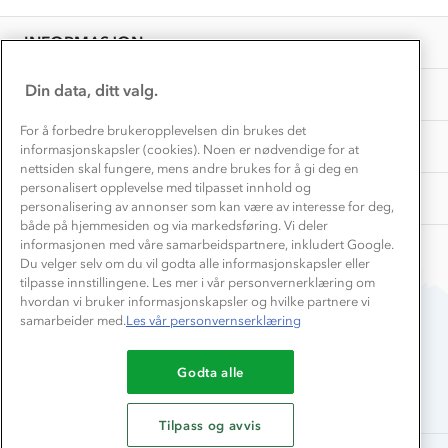
EL-retur
Overnatte utendørs⛺
Presse
Samarbeide med oss?
INFORMASJON
Store størrelser
Storms turtips🐿️
Jobbe hos oss?
Turmat oppskrifter
Din data, ditt valg.
OM OSS
Leirskole 🥾
Beredskap
For å forbedre brukeropplevelsen din brukes det
Barnehageansatt
TIPS OG RÅD
informasjonskapsler (cookies). Noen er nødvendige for at
nettsiden skal fungere, mens andre brukes for å gi deg en
Tips til hyttetur
personalisert opplevelse med tilpasset innhold og
AKTIVITETER
personalisering av annonser som kan være av interesse for deg,
både på hjemmesiden og via markedsføring. Vi deler
informasjonen med våre samarbeidspartnere, inkludert Google.
Du velger selv om du vil godta alle informasjonskapsler eller
tilpasse innstillingene. Les mer i vår personvernerklæring om
hvordan vi bruker informasjonskapsler og hvilke partnere vi
samarbeider med.
Les vår personvernserklæring
Du betaler enkelt med
Godta alle
Tilpass og avvis