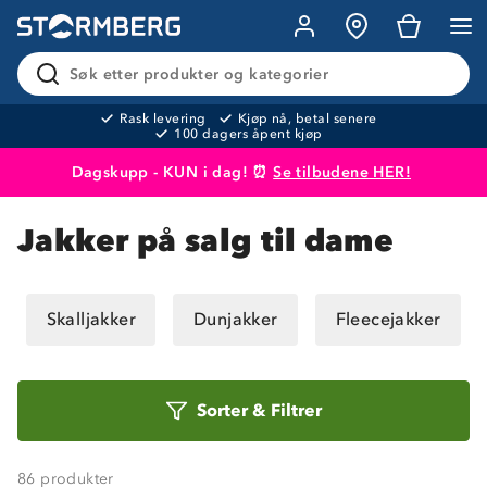
Søk etter produkter og kategorier
Rask levering
Kjøp nå, betal senere
100 dagers åpent kjøp
Dagskupp - KUN i dag! ⏰
Se tilbudene HER!
Produktet er lagt i handlekurven
Til kassen
Jakker på salg til dame
Skalljakker
Dunjakker
Fleecejakker
Sorter
Sorter
&
Filtrer
etter
86
produkter