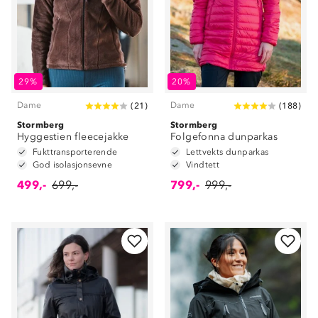
29%
20%
Dame
Dame
(
21
)
(
188
)
Stormberg
Stormberg
Hyggestien fleecejakke
Folgefonna dunparkas
Fukttransporterende
Lettvekts dunparkas
God isolasjonsevne
Vindtett
499,-
699,-
799,-
999,-