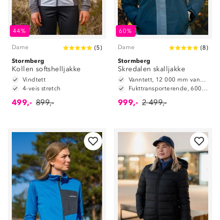
44%
60%
Dame
Dame
(
5
)
(
8
)
Stormberg
Stormberg
Kollen softshelljakke
Skredalen skalljakke
Vindtett
Vanntett, 12 000 mm vannsøyle
4-veis stretch
Fukttransporterende, 6000 g/m2/24t
499,-
899,-
999,-
2 499,-