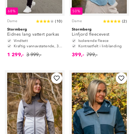
68%
50%
Dame
Dame
(
10
)
(
2
)
Stormberg
Stormberg
Eidnes lang vattert parkas
Linfjord fleecevest
Vindtett
Isolerende fleece
Kraftig vannavstøtende, 3.000mm vannsøyle
Kontrastfelt i linblanding
1 299,-
3 999,-
399,-
799,-