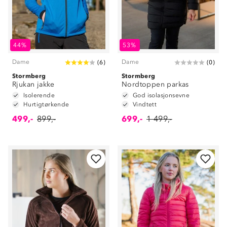
44%
53%
Dame
Dame
(
6
)
(
0
)
Stormberg
Stormberg
Rjukan jakke
Nordtoppen parkas
Isolerende
God isolasjonsevne
Hurtigtørkende
Vindtett
499,-
899,-
699,-
1 499,-