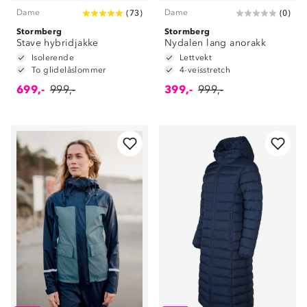
Dame
Dame
(
73
)
(
0
)
Stormberg
Stormberg
Stave hybridjakke
Nydalen lang anorakk
Isolerende
Lettvekt
To glidelåslommer
4-veisstretch
699,-
999,-
399,-
999,-