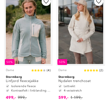
50%
50%
Dame
Dame
(
4
)
(
2
)
Stormberg
Stormberg
Linfjord fleecejakke
Nydalen trenchcoat
Isolerende fleece
Lettvekt
Kontrastfelt i linblanding på albuene
4-veisstretch
499,-
999,-
599,-
1 199,-