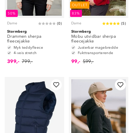
OUTLET
50%
83%
Dame
Dame
(
0
)
(
5
)
Stormberg
Stormberg
Drammen sherpa
Mobu utvidbar sherpa
fleecejakke
fleecejakke
Myk teddyfleece
Justerbar magebredde
4-veis stretch
Fukttransporterende
399,-
799,-
99,-
599,-