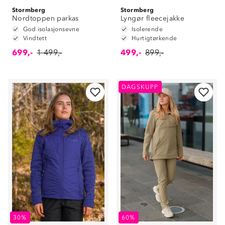
Stormberg
Stormberg
Nordtoppen parkas
Lyngør fleecejakke
God isolasjonsevne
Isolerende
Vindtett
Hurtigtørkende
699,-
1 499,-
499,-
899,-
DAGSKUPP
30%
60%