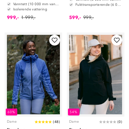
Vanntett (10 000 mm vannsøyle)
Fukttransporterende (6 000 g/m2/24t)
Isolerende vattering
999,-
1 999,-
599,-
999,-
60%
54%
Dame
Dame
(
48
)
(
0
)