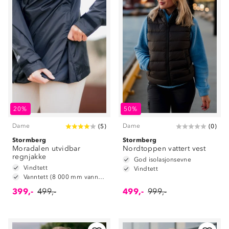
20%
50%
Dame
Dame
(
5
)
(
0
)
Stormberg
Stormberg
Moradalen utvidbar
Nordtoppen vattert vest
regnjakke
God isolasjonsevne
Vindtett
Vindtett
Vanntett (8 000 mm vannsøyle)
399,-
499,-
499,-
999,-