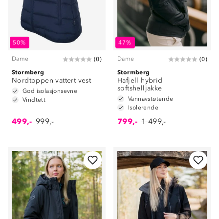
50%
47%
Dame
Dame
(
0
)
(
0
)
Stormberg
Stormberg
Nordtoppen vattert vest
Hafjell hybrid
softshelljakke
God isolasjonsevne
Vannavstøtende
Vindtett
Isolerende
499,-
999,-
799,-
1 499,-