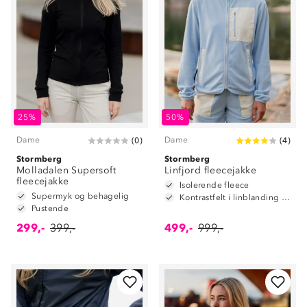
25%
50%
Dame
Dame
(
0
)
(
4
)
Stormberg
Stormberg
Molladalen Supersoft
Linfjord fleecejakke
fleecejakke
Isolerende fleece
Supermyk og behagelig
Kontrastfelt i linblanding på albuene
Pustende
299,-
399,-
499,-
999,-