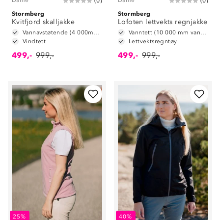
Dame
Dame
(
0
)
(
0
)
Stormberg
Stormberg
Kvitfjord skalljakke
Lofoten lettvekts regnjakke
Vannavstøtende (4 000mm vannsøyle)
Vanntett (10 000 mm vannsøyle)
Vindtett
Lettvektsregntøy
499,-
999,-
499,-
999,-
25%
40%