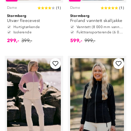
Dame
Dame
(
1
)
(
1
)
Stormberg
Stormberg
Utvær fleecevest
Froland vanntett skalljakke
Hurtigtørkende
Vanntett (8 000 mm vannsøyle)
Isolerende
Fukttransporterende (6 000 g/m2/24t)
299,-
399,-
599,-
999,-