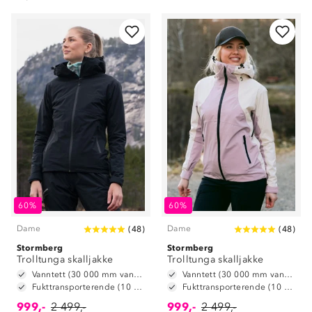
60%
60%
Dame
Dame
(
48
)
(
48
)
Stormberg
Stormberg
Trolltunga skalljakke
Trolltunga skalljakke
Vanntett (30 000 mm vannsøyle)
Vanntett (30 000 mm vannsøyle)
Fukttransporterende (10 000 g/m2/24t)
Fukttransporterende (10 000 g/m2/24t)
999,-
2 499,-
999,-
2 499,-