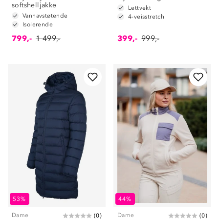
softshelljakke
Lettvekt
Vannavstøtende
4-veisstretch
Isolerende
799,-
1 499,-
399,-
999,-
53%
44%
Dame
Dame
(
0
)
(
0
)