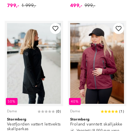
799,-
1 999,-
499,-
999,-
50%
40%
Dame
Dame
(
0
)
(
1
)
Stormberg
Stormberg
Vestfjorden vattert lettvekts
Froland vanntett skalljakke
skallparkas
Vanntett (8 000 mm vannsøyle)