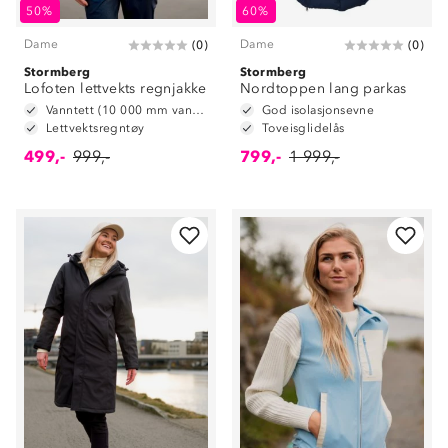
50%
60%
Dame
Dame
(
0
)
(
0
)
Stormberg
Stormberg
Lofoten lettvekts regnjakke
Nordtoppen lang parkas
Vanntett (10 000 mm vannsøyle)
God isolasjonsevne
Lettvektsregntøy
Toveisglidelås
499,-
999,-
799,-
1 999,-