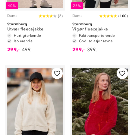
40%
25%
Dame
Dame
(
2
)
(
100
)
Stormberg
Stormberg
Utvær fleecejakke
Vigør fleecejakke
Hurtigtørkende
Fukttransporterende
Isolerende
God isolasjonsevne
299,-
499,-
299,-
399,-