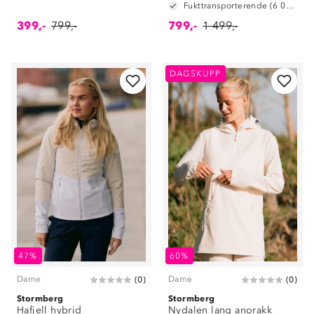
Fukttransporterende (6 000 g/m2/24t)
399,-
799,-
799,-
1 499,-
DAGSKUPP
47%
60%
Dame
Dame
(
0
)
(
0
)
Stormberg
Stormberg
Hafjell hybrid
Nydalen lang anorakk