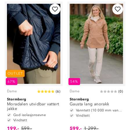
OUTLET
67%
54%
Dame
Dame
(
6
)
(
0
)
Stormberg
Stormberg
Moradalen utvidbar vattert
Gausta lang anorakk
jakke
Vanntett (10 000 mm vannsøyle)
God isolasjonsevne
Vindtett
Vindtett
199,-
599,-
599,-
1 299,-