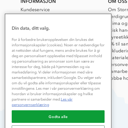
INFORMASJON
OM OSS
Kundeservice
Om Stor
Kontakt oss
Verdigru
Konkurransevinnere
Klima og
Din data, ditt valg.
Kundeklubb
Etisk han
Våre butikker
Dyreetik
For å forbedre brukeropplevelsen din brukes det
Bedrift, barnehage og SFO
1% til s
informasjonskapsler (cookies). Noen er nødvendige for
Presse
Inkluder
at nettsiden skal fungere, mens andre brukes for å gi
deg en personalisert opplevelse med tilpasset innhold
Material
og personalisering av annonser som kan være av
Personve
interesse for deg, både på hjemmesiden og via
Samarbe
markedsføring. Vi deler informasjonen med våre
samarbeidspartnere, inkludert Google. Du velger selv
Jobbe ho
om du vil godta alle informasjonskapsler eller tilpasse
innstillingene. Les mer i vår personvernerklæring om
hvordan vi bruker informasjonskapsler og hvilke
partnere vi samarbeider med.
Les vår
personvernserklæring
Godta alle