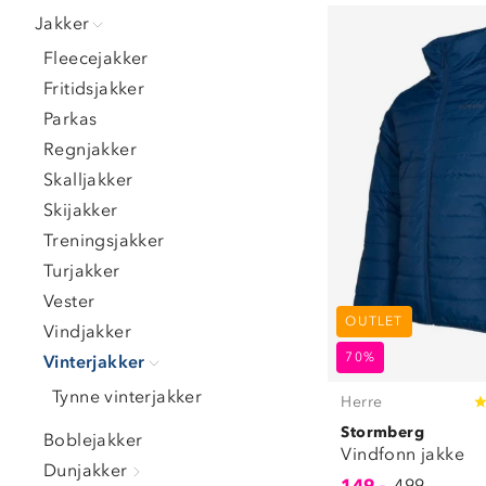
L
(
2
)
Jakker
XL
(
2
)
Fleecejakker
Fritidsjakker
Parkas
Regnjakker
Skalljakker
Skijakker
Treningsjakker
Turjakker
Vester
OUTLET
Vindjakker
70%
Vinterjakker
Tynne vinterjakker
Herre
Stormberg
Boblejakker
Vindfonn jakke
Dunjakker
149,-
499,-