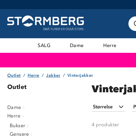
SALG
Dame
Herre
Outlet
Herre
Jakker
Vinterjakker
Vinterja
Outlet
Størrelse
P
Dame
Herre
S
(
3
)
4
produkter
Bukser
M
(
1
)
Gensere