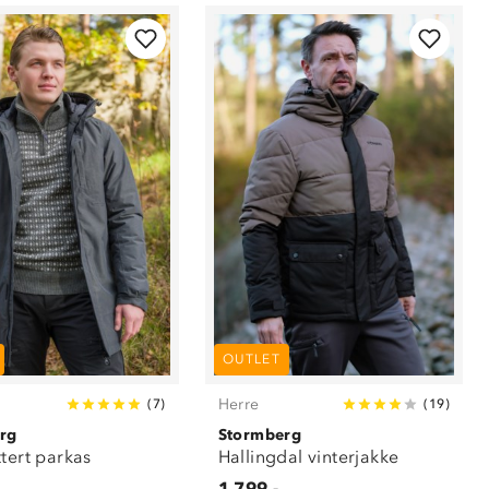
OUTLET
Herre
(
7
)
(
19
)
rg
Stormberg
ttert parkas
Hallingdal vinterjakke
1 799,-