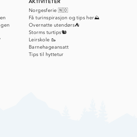
AKTIVITETER
Norgesferie 🇳🇴
ien
Få turinspirasjon og tips her⛰
agen
Overnatte utendørs⛺
Storms turtips🐿️
?
Leirskole 🥾
Barnehageansatt
Tips til hyttetur