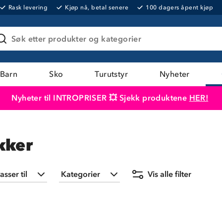
Rask levering
Kjøp nå, betal senere
100 dagers åpent kjøp
Søk etter produkter og kategorier
Barn
Sko
Turutstyr
Nyheter
Nyheter til INTROPRISER 💥 Sjekk produktene
HER!
Produktet er lagt i handlekurven
Til kassen
kker
asser til
Kategorier
Vis alle filter
Herre
(
4
)
Jakker
(
4
)