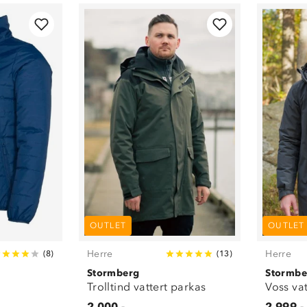
OUTLET
OUTLET
Herre
Herre
(
8
)
(
13
)
Stormberg
Stormbe
Trolltind vattert parkas
Voss va
2 000,-
2 999,-