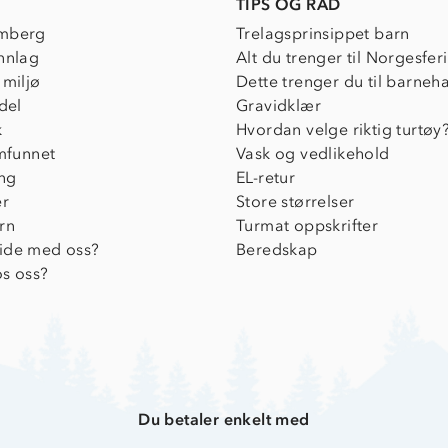
TIPS OG RÅD
mberg
Trelagsprinsippet barn
nnlag
Alt du trenger til Norgesfer
 miljø
Dette trenger du til barneh
del
Gravidklær
k
Hvordan velge riktig turtøy
amfunnet
Vask og vedlikehold
ing
EL-retur
er
Store størrelser
rn
Turmat oppskrifter
ide med oss?
Beredskap
s oss?
Du betaler enkelt med