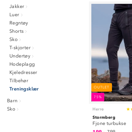
XL
(
1
)
Jakker
XXL
(
2
)
Luer
Regntøy
Shorts
Sko
T-skjorter
Undertøy
Hodeplagg
Kjeledresser
Tilbehør
OUTLET
Treningsklær
75%
Barn
Sko
Herre
Stormberg
Fjone turbukse
199,-
799,-