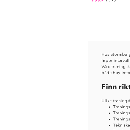
Hos Stormberg 
løper interval
Våre treningsk
både høy inten
Finn rik
Ulike treningsf
Trenings
Trenings
Trenings
Tekniske