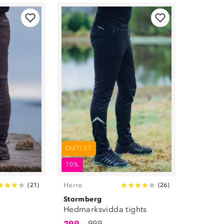
OUTLET
70%
Herre
(
21
)
(
26
)
Stormberg
Hedmarksvidda tights
299,-
999,-