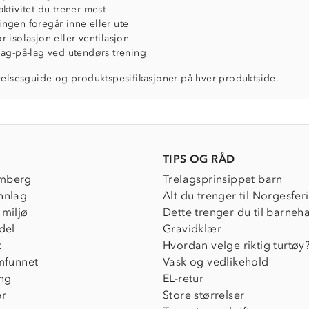
aktivitet du trener mest
ngen foregår inne eller ute
r isolasjon eller ventilasjon
lag-på-lag ved utendørs trening
relsesguide og produktspesifikasjoner på hver produktside.
TIPS OG RÅD
mberg
Trelagsprinsippet barn
nnlag
Alt du trenger til Norgesfer
 miljø
Dette trenger du til barneh
del
Gravidklær
k
Hvordan velge riktig turtøy
amfunnet
Vask og vedlikehold
ing
EL-retur
er
Store størrelser