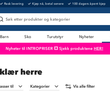
Rask levering
Kjøp nå, betal senere
100 dagers åpent kjøp
Søk etter produkter og kategorier
Barn
Sko
Turutstyr
Nyheter
Nyheter til INTROPRISER 💥 Sjekk produktene
HER!
Produktet er lagt i handlekurven
Til kassen
klær herre
asser til
Kategorier
Vis alle filter
Herre
(
2
)
Bukser
(
2
)
Treningsklær
(
2
)