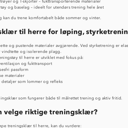
trøyer og T-skjorter – fukttransporterende materialer
tøy og baselag – ideelt for utendørs trening hele året
ag kan du trene komfortabelt både sommer og vinter.
klær til herre for løping, styrketreni
lette og pustende materialer avgjørende. Ved styrketrening er elast
er vindtette og isolerende plagg.
ningstøy til herre er utviklet med fokus på:
 ventilasjon og fukttransport
esfri passform
rke materialer
e detaljer som lommer og refleks
ningsklær som fungerer både til målrettet trening og aktiv fritid.
 velge riktige treningsklær?
øpe treningsklær til herre, kan du vurdere: