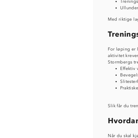
Trenings
Ullunder
Med riktige l
Trenings
For løping er 
aktivitet krev
Stormbergs tre
Effektiv
Bevegels
Sliteste
Praktisk
Slik får du tre
Hvordan
Når du skal kj