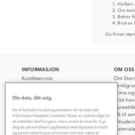
Hvilken 
Om treni
Behov fo
Bruk av 
Du finner stør
INFORMASJON
OM OSS
Kundeservice
Om Stor
Kontakt oss
Verdigru
Konkurransevinnere
Klima og
Din data, ditt valg.
Kundeklubb
Etisk han
Våre butikker
Dyreetik
For å forbedre brukeropplevelsen din brukes det
Bedrift, barnehage og SFO
1% til s
informasjonskapsler (cookies). Noen er nødvendige for
Presse
Inkluder
at nettsiden skal fungere, mens andre brukes for å gi
deg en personalisert opplevelse med tilpasset innhold
Material
og personalisering av annonser som kan være av