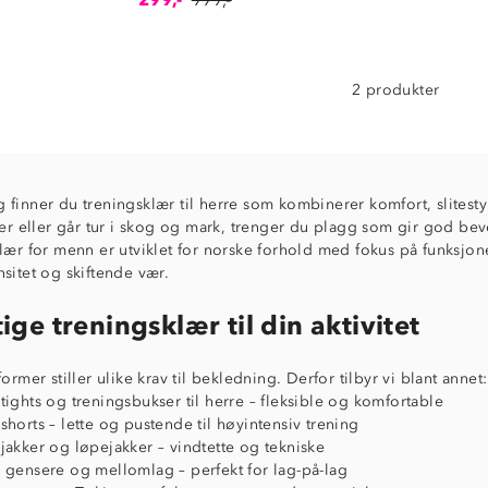
2 produkter
finner du treningsklær til herre som kombinerer komfort, slitestyr
ler eller går tur i skog og mark, trenger du plagg som gir god beve
lær for menn er utviklet for norske forhold med fokus på funksjon
sitet og skiftende vær.
tige treningsklær til din aktivitet
ormer stiller ulike krav til bekledning. Derfor tilbyr vi blant annet:
tights og treningsbukser til herre – fleksible og komfortable
shorts – lette og pustende til høyintensiv trening
jakker og løpejakker – vindtette og tekniske
 gensere og mellomlag – perfekt for lag-på-lag