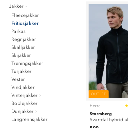
Jakker
Fleecejakker
Fritidsjakker
Parkas
Regnjakker
Skalljakker
Skijakker
Treningsjakker
Turjakker
Vester
Vindjakker
OUTLET
Vinterjakker
Boblejakker
Herre
Dunjakker
Stormberg
Langrennsjakker
Svartdal hybrid u
500,-