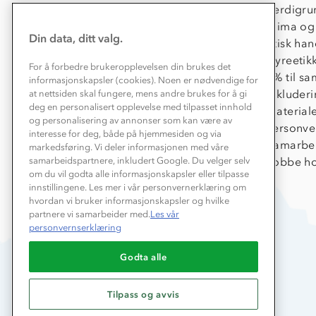
Kontakt oss
Verdigru
Konkurransevinnere
Klima og
Din data, ditt valg.
Kundeklubb
Etisk han
Våre butikker
Dyreetik
For å forbedre brukeropplevelsen din brukes det
Bedrift, barnehage og SFO
1% til s
informasjonskapsler (cookies). Noen er nødvendige for
Presse
Inkluder
at nettsiden skal fungere, mens andre brukes for å gi
deg en personalisert opplevelse med tilpasset innhold
Material
og personalisering av annonser som kan være av
Personve
interesse for deg, både på hjemmesiden og via
Samarbe
markedsføring. Vi deler informasjonen med våre
samarbeidspartnere, inkludert Google. Du velger selv
Jobbe ho
om du vil godta alle informasjonskapsler eller tilpasse
innstillingene. Les mer i vår personvernerklæring om
hvordan vi bruker informasjonskapsler og hvilke
partnere vi samarbeider med.
Les vår
personvernserklæring
Godta alle
Tilpass og avvis