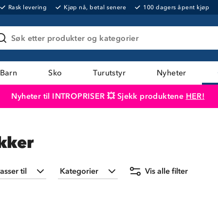
Rask levering
Kjøp nå, betal senere
100 dagers åpent kjøp
Søk etter produkter og kategorier
Barn
Sko
Turutstyr
Nyheter
Nyheter til INTROPRISER 💥 Sjekk produktene
HER!
Produktet er lagt i handlekurven
Til kassen
akker
asser til
Kategorier
Vis alle filter
Herre
(
2
)
Gensere
(
1
)
Jakker
(
2
)