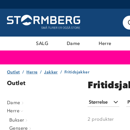
SALG
Dame
Herre
Outlet
Herre
Jakker
Fritidsjakker
Fritidsj
Outlet
Størrelse
P
Dame
Herre
S
(
2
)
2
produkter
Bukser
Gensere