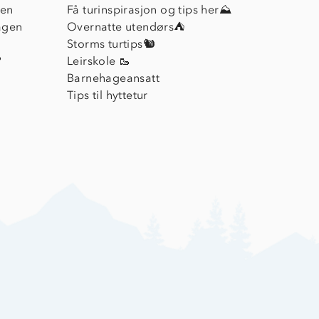
ien
Få turinspirasjon og tips her⛰
agen
Overnatte utendørs⛺
Storms turtips🐿️
?
Leirskole 🥾
Barnehageansatt
Tips til hyttetur