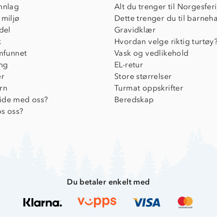
nnlag
Alt du trenger til Norgesfer
 miljø
Dette trenger du til barneh
del
Gravidklær
k
Hvordan velge riktig turtøy
amfunnet
Vask og vedlikehold
ing
EL-retur
er
Store størrelser
rn
Turmat oppskrifter
ide med oss?
Beredskap
s oss?
Du betaler enkelt med