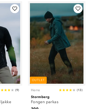
OUTLET
Herre
(
9
)
(
13
)
Stormberg
lljakke
Fongen parkas
200,-