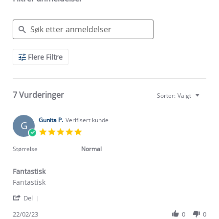
Search
Flere Filtre
Reviews
7 Vurderinger
Sorter:
Valgt
Gunita P.
Verifisert kunde
G
5.0
star
rating
Størrelse
Normal
Fantastisk
Review
review
Fantastisk
by
stating
'
Gunita
Fantastisk
Del
Share
P.
Review
22/02/23
0
0
on