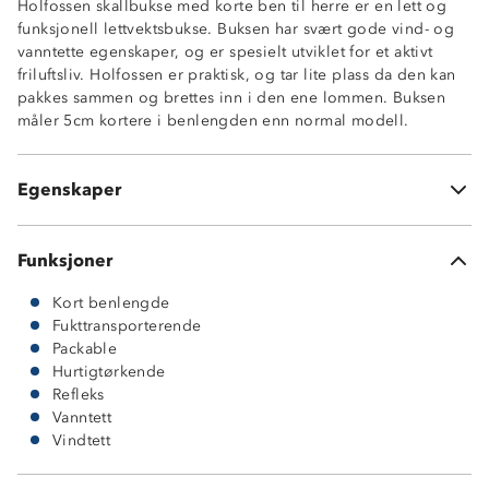
Holfossen skallbukse med korte ben til herre er en lett og
Lav vekt (379 gram, str M)
funksjonell lettvektsbukse. Buksen har svært gode vind- og
Tapede sømmer
vanntette egenskaper, og er spesielt utviklet for et aktivt
Vannavstøtende glidelåser
friluftsliv. Holfossen er praktisk, og tar lite plass da den kan
To lommer med glidelås
pakkes sammen og brettes inn i den ene lommen. Buksen
Packable, plagget kan komprimeres og kan pakkes inn i
måler 5cm kortere i benlengden enn normal modell.
en av lommene Strikkstramming nederst i beinene
ProreTex® 15-10 membran
100% polyester
Egenskaper
Light Twillstretch 15-10
Funksjoner
Kort benlengde
Fukttransporterende
Packable
Hurtigtørkende
Refleks
Vanntett
Vindtett