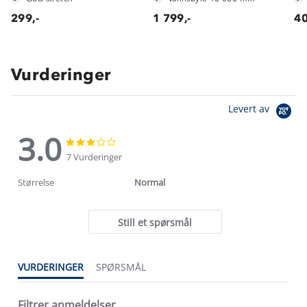
299,-
1 799,-
40
Vurderinger
Levert av
3.0
3.0
3.0
star
star
7 Vurderinger
rating
rating
Størrelse
Normal
Still et spørsmål
VURDERINGER
SPØRSMÅL
Filtrer anmeldelser