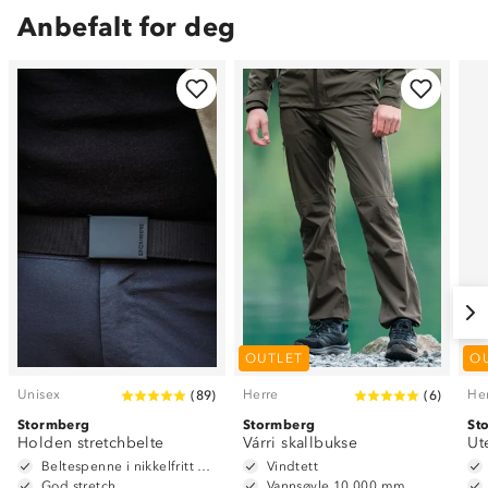
Anbefalt for deg
OUTLET
O
Unisex
Herre
He
(
89
)
(
6
)
Stormberg
Stormberg
St
Holden stretchbelte
Várri skallbukse
Ut
Beltespenne i nikkelfritt metall
Vindtett
God stretch
Vannsøyle 10 000 mm