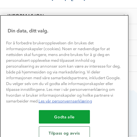
on
Personvern
EL-retur
25
Overnatte utendørs⛺
Presse
Feb
Samarbeide med oss?
INFORMASJON
2025
Store størrelser
Storms turtips🐿️
Jobbe hos oss?
Turmat oppskrifter
Din data, ditt valg.
OM OSS
Leirskole 🥾
Beredskap
For å forbedre brukeropplevelsen din brukes det
Barnehageansatt
TIPS OG RÅD
informasjonskapsler (cookies). Noen er nødvendige for at
nettsiden skal fungere, mens andre brukes for å gi deg en
Tips til hyttetur
personalisert opplevelse med tilpasset innhold og
AKTIVITETER
personalisering av annonser som kan være av interesse for deg,
både på hjemmesiden og via markedsføring. Vi deler
informasjonen med våre samarbeidspartnere, inkludert Google.
Du velger selv om du vil godta alle informasjonskapsler eller
tilpasse innstillingene. Les mer i vår personvernerklæring om
hvordan vi bruker informasjonskapsler og hvilke partnere vi
samarbeider med.
Les vår personvernserklæring
Du betaler enkelt med
Godta alle
Tilpass og avvis