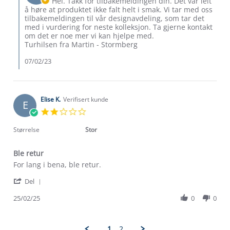
Hei. Takk for tilbakemeldingen din. Det var leit
Feb
Review
å høre at produktet ikke falt helt i smak. Vi tar med oss
2023
by
tilbakemeldingen til vår designavdeling, som tar det
Kine
med i vurdering for neste kolleksjon. Ta gjerne kontakt
W.
om det er noe mer vi kan hjelpe med.
on
Turhilsen fra Martin - Stormberg
7
Feb
07/02/23
2023
Om Stormberg
Verdigrunnlag
Elise K.
Verifisert kunde
E
Klima og miljø
2.0
Trelagsprinsippet barn
star
Kundeservice
rating
Størrelse
Stor
Etisk handel
Alt du trenger til Norgesferien
Kontakt oss
Dyreetikk
Ble retur
Dette trenger du til barnehagen
Review
review
For lang i bena, ble retur.
Konkurransevinnere
1% til samfunnet
by
stating
Gravidklær
'
Elise
Ble
Del
Kundeklubb
Share
K.
retur
Inkludering
Review
Hvordan velge riktig turtøy?
25/02/25
0
0
on
Norgesferie 🇳🇴
Våre butikker
by
25
Materialer
Elise
Feb
Vask og vedlikehold
K.
Få turinspirasjon og tips her⛰
2025
Bedrift, barnehage og SFO
1
2