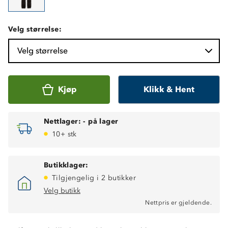
Velg størrelse:
Velg størrelse
Kjøp
Klikk & Hent
Nettlager:
-
på lager
10+ stk
Butikklager:
Tilgjengelig i 2 butikker
Vanntett, 15 000 mm vannsøyle
Velg butikk
Vindtett
Nettpris er gjeldende.
Fukttransporterende 10 000 gr/m2/24t
Hurtigtørkende