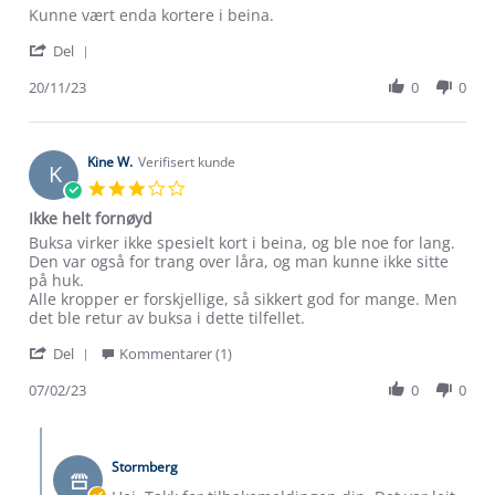
Review
review
Kunne vært enda kortere i beina.
by
stating
'
Helge
Bra
Del
Share
H.
bukse.
Review
20/11/23
0
0
on
by
20
Helge
Nov
H.
2023
on
Kine W.
Verifisert kunde
K
20
3.0
Nov
star
Ikke helt fornøyd
2023
rating
Review
review
Buksa virker ikke spesielt kort i beina, og ble noe for lang.
by
stating
Den var også for trang over låra, og man kunne ikke sitte
Kine
Ikke
på huk.
W.
helt
Alle kropper er forskjellige, så sikkert god for mange. Men
on
fornøyd
det ble retur av buksa i dette tilfellet.
7
'
Feb
Del
Kommentarer (1)
Share
2023
Review
07/02/23
0
0
by
Kine
Comments
W.
by
on
Stormberg
Butikkeier
7
on