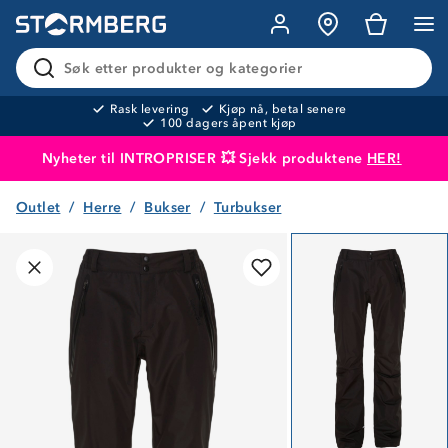
Søk etter produkter og kategorier
Rask levering
Kjøp nå, betal senere
100 dagers åpent kjøp
Nyheter til INTROPRISER 💥 Sjekk produktene
HER!
Outlet
Herre
Bukser
Turbukser
Produktet er lagt i handlekurven
Til kassen