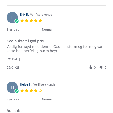
by
22
Gunita
Feb
P.
2023
on
Erik B.
Verifisert kunde
E
22
5.0
Feb
star
2023
rating
Størrelse
Normal
God bukse til god pris
Review
review
Veldig fornøyd med denne. God passform og for meg var
by
stating
korte ben perfekt (180cm høy).
Erik
God
'
B.
bukse
Del
Share
on
til
Review
25/01/23
0
0
25
god
by
Jan
pris
Erik
2023
B.
on
Helge H.
Verifisert kunde
H
25
4.0
Jan
star
2023
rating
Størrelse
Normal
Bra bukse.