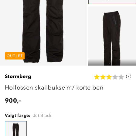
OUTLET
OUTLET
OUTLET
Stormberg
(7)
Holfossen skallbukse m/ korte ben
900,-
Valgt farge:
Jet Black