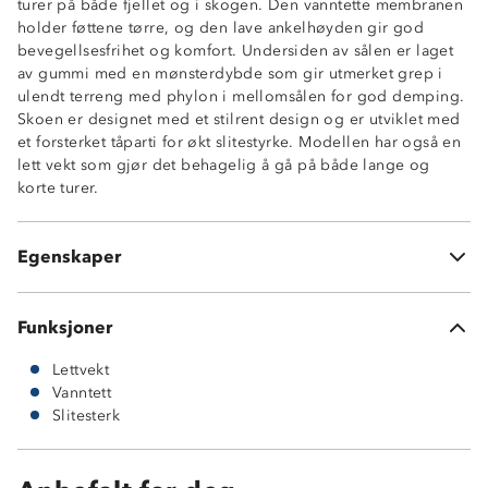
turer på både fjellet og i skogen. Den vanntette membranen
holder føttene tørre, og den lave ankelhøyden gir god
bevegellsesfrihet og komfort. Undersiden av sålen er laget
av gummi med en mønsterdybde som gir utmerket grep i
ulendt terreng med phylon i mellomsålen for god demping.
Skoen er designet med et stilrent design og er utviklet med
et forsterket tåparti for økt slitestyrke. Modellen har også en
Vanntett membran
lett vekt som gjør det behagelig å gå på både lange og
3-sesong sko (vår, høst og vinter)
korte turer.
Gripsåle i gummi
Phylon mellomsåle
Lettvekt
Egenskaper
Forsterket tå- og hælparti
Funksjoner
Lettvekt
Vanntett
Slitesterk