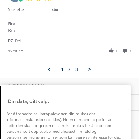
Trelagsprinsippet barn
Apr
star
Kundeservice
2026
rating
Størrelse
Stor
Etisk handel
Alt du trenger til Norgesferien
Kontakt oss
Dyreetikk
Bra
Dette trenger du til barnehagen
Review
review
Bra
Konkurransevinnere
1% til samfunnet
by
stating
Gravidklær
'
stig
Bra
Del
Kundeklubb
Share
u.
Inkludering
Review
Hvordan velge riktig turtøy?
19/10/25
1
0
on
Norgesferie 🇳🇴
Våre butikker
by
19
Materialer
stig
Oct
Vask og vedlikehold
u.
Få turinspirasjon og tips her⛰
2025
Bedrift, barnehage og SFO
1
2
3
on
Personvern
EL-retur
19
Overnatte utendørs⛺
Presse
Oct
Samarbeide med oss?
INFORMASJON
2025
Store størrelser
Storms turtips🐿️
Jobbe hos oss?
Turmat oppskrifter
Din data, ditt valg.
OM OSS
Leirskole 🥾
Beredskap
For å forbedre brukeropplevelsen din brukes det
Barnehageansatt
TIPS OG RÅD
informasjonskapsler (cookies). Noen er nødvendige for at
nettsiden skal fungere, mens andre brukes for å gi deg en
Tips til hyttetur
personalisert opplevelse med tilpasset innhold og
AKTIVITETER
personalisering av annonser som kan være av interesse for deg,