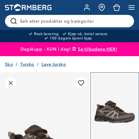
Søk etter produkter og kategorier
Rask levering
Kjøp nå, betal senere
100 dagers åpent kjøp
Dagskupp - KUN i dag! ⏰
Se tilbudene HER!
Sko
Tursko
Lave tursko
Produktet er lagt i handlekurven
Til kassen