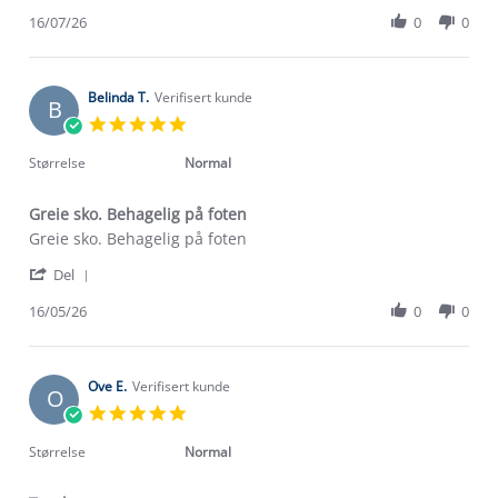
Share
H.
Review
16/07/26
0
0
on
by
16
Willy
Jul
H.
2026
on
Belinda T.
Verifisert kunde
B
16
5.0
Jul
star
2026
rating
Størrelse
Normal
Greie sko. Behagelig på foten
Review
review
Greie sko. Behagelig på foten
by
stating
'
Belinda
Greie
Del
Share
T.
sko.
Review
16/05/26
0
0
on
Behagelig
by
16
på
Belinda
May
foten
T.
2026
on
Ove E.
Verifisert kunde
O
16
5.0
May
star
2026
rating
Størrelse
Normal