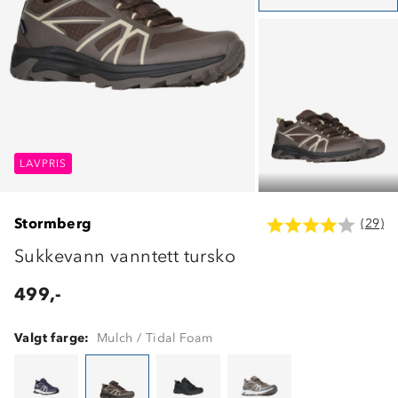
LAVPRIS
LAVPRIS
LAVPRIS
Stormberg
(29)
Sukkevann vanntett tursko
499,-
Valgt farge:
Mulch / Tidal Foam