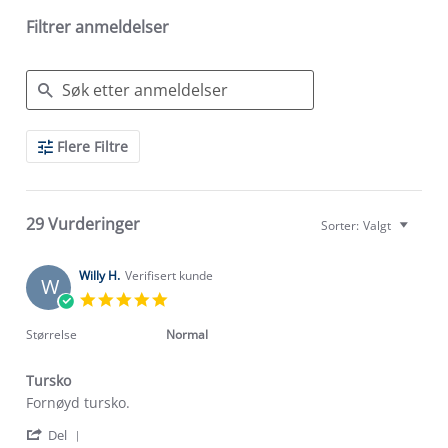
Filtrer anmeldelser
Search
Flere Filtre
Reviews
29 Vurderinger
Sorter:
Valgt
Willy H.
Verifisert kunde
W
5.0
star
rating
Størrelse
Normal
Tursko
Review
review
Fornøyd tursko.
by
stating
'
Willy
Tursko
Del