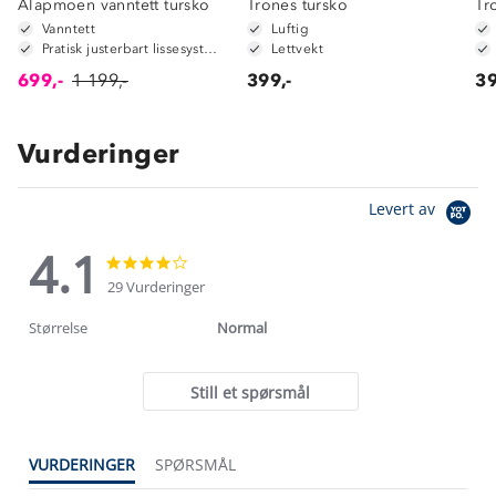
Alapmoen vanntett tursko
Trones tursko
Tr
Vanntett
Luftig
Pratisk justerbart lissesystem
Lettvekt
699,-
1 199,-
399,-
39
Vurderinger
Levert av
4.1
4.1
4.1
star
star
29 Vurderinger
rating
rating
Størrelse
Normal
Still et spørsmål
VURDERINGER
SPØRSMÅL