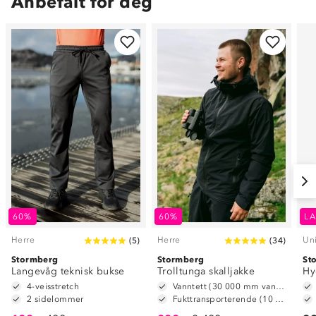
Anbefalt for deg
60%
60%
LA
Herre
Herre
Un
(
5
)
(
34
)
Stormberg
Stormberg
St
Langevåg teknisk bukse
Trolltunga skalljakke
Hy
4-veisstretch
Vanntett (30 000 mm vannsøyle)
2 sidelommer
Fukttransporterende (10 000 g/m2/24t)