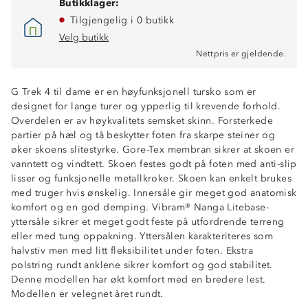
Butikklager:
Tilgjengelig i 0 butikk
Velg butikk
Nettpris er gjeldende.
G Trek 4 til dame er en høyfunksjonell tursko som er
designet for lange turer og ypperlig til krevende forhold.
Overdelen er av høykvalitets semsket skinn. Forsterkede
partier på hæl og tå beskytter foten fra skarpe steiner og
øker skoens slitestyrke. Gore-Tex membran sikrer at skoen er
vanntett og vindtett. Skoen festes godt på foten med anti-slip
lisser og funksjonelle metallkroker. Skoen kan enkelt brukes
med truger hvis ønskelig. Innersåle gir meget god anatomisk
komfort og en god demping. Vibram® Nanga Litebase-
yttersåle sikrer et meget godt feste på utfordrende terreng
eller med tung oppakning. Yttersålen karakteriteres som
halvstiv men med litt fleksibilitet under foten. Ekstra
polstring rundt anklene sikrer komfort og god stabilitet.
Gore-tex-membran
Denne modellen har økt komfort med en bredere lest.
Høy anatomisk komfort og god støtdemping
Modellen er velegnet året rundt.
Kompatibel med truger