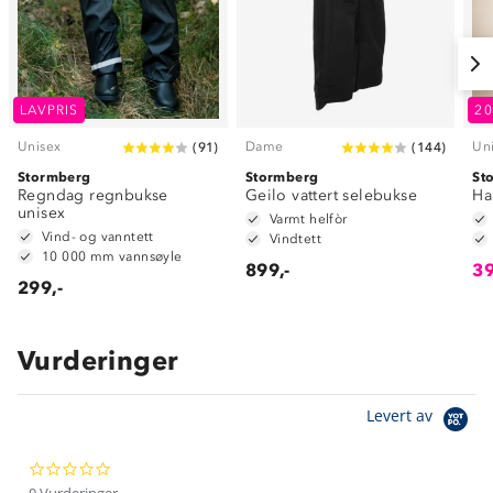
LAVPRIS
2
Unisex
Dame
Un
(
91
)
(
144
)
Stormberg
Stormberg
St
Regndag regnbukse
Geilo vattert selebukse
Ha
unisex
Varmt helfòr
Vind- og vanntett
Vindtett
10 000 mm vannsøyle
899,-
39
299,-
Vurderinger
Om Stormberg
Levert av
Verdigrunnlag
0.0
Klima og miljø
Trelagsprinsippet barn
star
0 Vurderinger