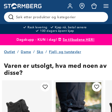
Søk etter produkter og kategorier
Rask levering
Kjøp nå, betal senere
100 dagers åpent kjøp
Dagskupp - KUN i dag! ⏰
Se tilbudene HER!
Outlet
Dame
Sko
Fjell- og turstøvler
Produktet er lagt i handlekurven
Til kassen
Varen er utsolgt, hva med noen av
disse?