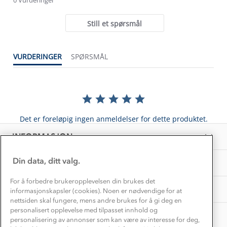
Kundeservice
rating
Etisk handel
Alt du trenger til Norgesferien
Still et spørsmål
Kontakt oss
Dyreetikk
Dette trenger du til barnehagen
Konkurransevinnere
1% til samfunnet
VURDERINGER
SPØRSMÅL
Gravidklær
Kundeklubb
Inkludering
Hvordan velge riktig turtøy?
Norgesferie 🇳🇴
Våre butikker
Materialer
Vask og vedlikehold
Få turinspirasjon og tips her⛰
Bedrift, barnehage og SFO
Personvern
Det er foreløpig ingen anmeldelser for dette produktet.
EL-retur
Overnatte utendørs⛺
Presse
Samarbeide med oss?
INFORMASJON
Store størrelser
Storms turtips🐿️
Jobbe hos oss?
Turmat oppskrifter
Din data, ditt valg.
OM OSS
Leirskole 🥾
Beredskap
For å forbedre brukeropplevelsen din brukes det
Barnehageansatt
TIPS OG RÅD
informasjonskapsler (cookies). Noen er nødvendige for at
nettsiden skal fungere, mens andre brukes for å gi deg en
Tips til hyttetur
personalisert opplevelse med tilpasset innhold og
AKTIVITETER
personalisering av annonser som kan være av interesse for deg,