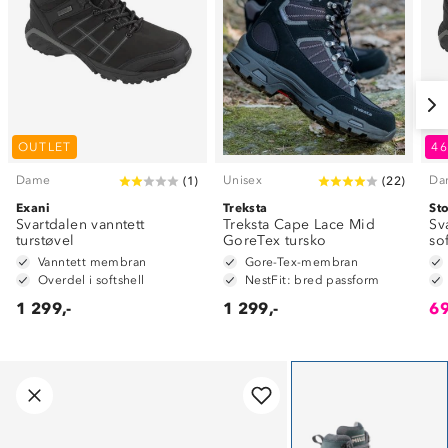
OUTLET
4
Dame
Unisex
Da
(
1
)
(
22
)
Exani
Treksta
St
Svartdalen vanntett
Treksta Cape Lace Mid
Sv
turstøvel
GoreTex tursko
so
Vanntett membran
Gore-Tex-membran
Overdel i softshell
NestFit: bred passform
1 299,-
1 299,-
69