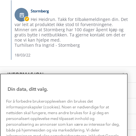
Heidrun
Comments
Alt du trenger til Norgesferien
T.
by
Kontakt oss
on
Stormberg
Dyreetikk
Butikkeier
Dette trenger du til barnehagen
8
on
Hei Heidrun. Takk for tilbakemeldingen din. Det
Konkurransevinnere
Feb
Review
1% til samfunnet
var leit at produktet ikke stod til forventningene.
2022
Gravidklær
by
Minner om at Stormberg har 100 dager åpent kjøp og
Kundeklubb
Heidrun
gratis bytte i nettbutikken. Ta gjerne kontakt om det er
Inkludering
T.
Hvordan velge riktig turtøy?
noe vi kan hjelpe med.
Norgesferie 🇳🇴
on
Våre butikker
Turhilsen fra Ingrid - Stormberg
Materialer
8
Vask og vedlikehold
Feb
18/03/22
Få turinspirasjon og tips her⛰
Bedrift, barnehage og SFO
2022
Personvern
EL-retur
Overnatte utendørs⛺
Presse
Samarbeide med oss?
INFORMASJON
Store størrelser
Storms turtips🐿️
Jobbe hos oss?
Turmat oppskrifter
Din data, ditt valg.
OM OSS
Leirskole 🥾
Beredskap
For å forbedre brukeropplevelsen din brukes det
Barnehageansatt
TIPS OG RÅD
informasjonskapsler (cookies). Noen er nødvendige for at
nettsiden skal fungere, mens andre brukes for å gi deg en
Tips til hyttetur
personalisert opplevelse med tilpasset innhold og
AKTIVITETER
personalisering av annonser som kan være av interesse for deg,
både på hjemmesiden og via markedsføring. Vi deler
informasjonen med våre samarbeidspartnere, inkludert Google.