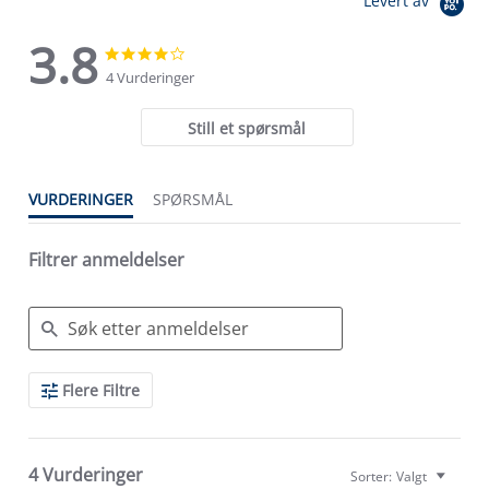
Levert av
3.8
3.8
3.8
star
star
4 Vurderinger
rating
rating
Still et spørsmål
VURDERINGER
SPØRSMÅL
Filtrer anmeldelser
Search
Flere Filtre
Reviews
4 Vurderinger
Sorter:
Valgt