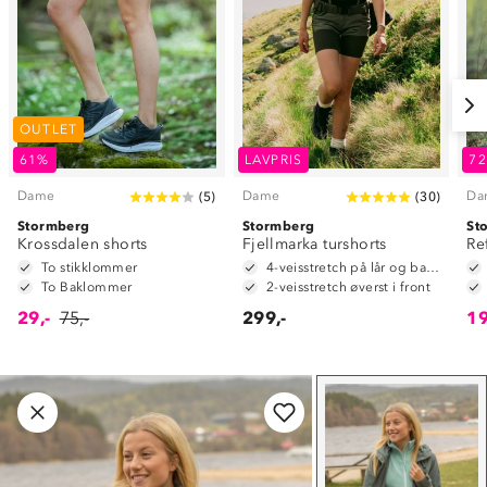
OUTLET
61%
LAVPRIS
7
Dame
Dame
Da
(
5
)
(
30
)
Stormberg
Stormberg
St
Krossdalen shorts
Fjellmarka turshorts
Re
To stikklommer
4-veisstretch på lår og baken
To Baklommer
2-veisstretch øverst i front
29,-
75,-
299,-
19