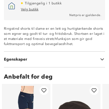
Tilgjengelig i 1 butikk
Velg butikk
Nettpris er gjeldende.
Hurtigtørkende
Ringstind shorts til dame er en lett og hurtigtørkende shorts
Fukttransporterende
som egner seg godt til tur- og fritidsbruk. Shortsen er laget i
Lettvekt
et materiale med fireveis stretchfunksjon som gir god
To stikklommer i sidene
fukttransport og optimal bevegelsesfrihet.
To stikklommer med borrelås bak
Beltehemper
Stretch4™
Egenskaper
(95 % nylon og 5 % elastan)
Anbefalt for deg