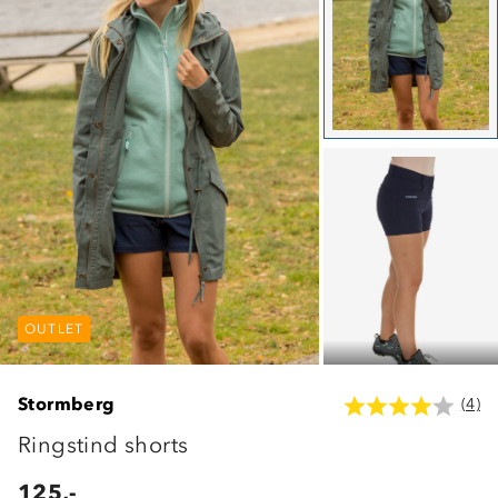
OUTLET
OUTLET
OUTLET
Stormberg
(4)
Ringstind shorts
125,-