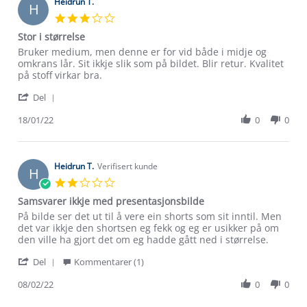
18
Heidrun T.
H
May
3.0
2019
star
Stor i størrelse
rating
Review
review
Bruker medium, men denne er for vid både i midje og
by
stating
omkrans lår. Sit ikkje slik som på bildet. Blir retur. Kvalitet
Heidrun
Stor
på stoff virkar bra.
T.
i
'
on
størrelse
Del
Share
18
Review
18/01/22
0
0
Jan
by
2022
Heidrun
T.
on
Heidrun T.
Verifisert kunde
H
18
2.0
Jan
star
Samsvarer ikkje med presentasjonsbilde
2022
rating
Review
review
På bilde ser det ut til å vere ein shorts som sit inntil. Men
Om Stormberg
by
stating
det var ikkje den shortsen eg fekk og eg er usikker på om
Heidrun
Samsvarer
den ville ha gjort det om eg hadde gått ned i størrelse.
T.
ikkje
Verdigrunnlag
'
on
med
Del
Kommentarer (1)
Share
8
presentasjonsbilde
Klima og miljø
Review
08/02/22
0
0
Feb
Trelagsprinsippet barn
by
2022
Kundeservice
Etisk handel