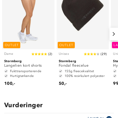
OUTLET
OUTLET
LA
Dame
Unisex
Un
(
2
)
(
29
)
Stormberg
Stormberg
St
Langelien kort shorts
Fondal fleecelue
Hy
Fukttransporterende
155g fleecekvalitet
Hurtigtørkende
100% resirkulert polyester
100,-
50,-
99
Vurderinger