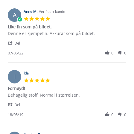
Anne M.
Verifisert kunde
A
5.0
star
Like fin som på bildet.
rating
Review
review
Denne er kjempefin. Akkurat som på bildet.
by
stating
'
Anne
Like
Del
Share
M.
fin
Review
07/06/22
0
0
on
som
by
7
på
Anne
Jun
bildet.
M.
2022
on
Ida
I
7
5.0
Jun
star
Fornøyd!
2022
rating
Review
review
Behagelig stoff. Normal i størrelsen.
by
stating
'
Ida
Fornøyd!
Del
Share
on
Review
18/05/19
0
0
18
by
May
Ida
2019
on