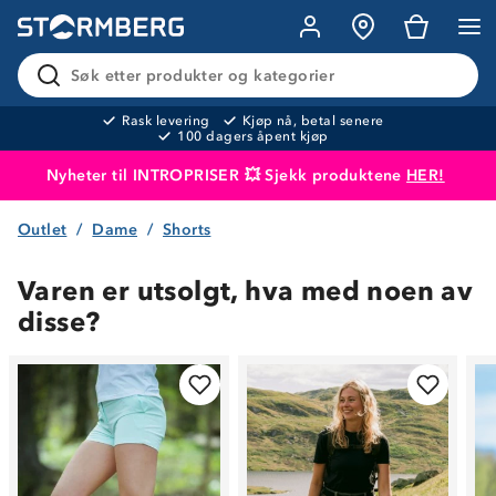
Søk etter produkter og kategorier
Rask levering
Kjøp nå, betal senere
100 dagers åpent kjøp
Nyheter til INTROPRISER 💥 Sjekk produktene
HER!
Outlet
Dame
Shorts
Produktet er lagt i handlekurven
Til kassen
Varen er utsolgt, hva med noen av
disse?