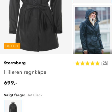
OUTLET
OUTLET
OUTLET
Stormberg
(28)
Hilleren regnkåpe
699,-
Valgt farge:
Jet Black