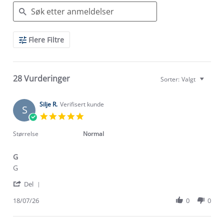
Search
Flere Filtre
Reviews
28 Vurderinger
Sorter:
Valgt
Silje R.
Verifisert kunde
S
5.0
star
rating
Størrelse
Normal
G
Review
review
G
by
stating
'
Silje
G
Del
Share
R.
Review
18/07/26
0
0
on
by
18
Silje
Jul