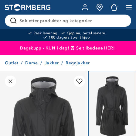
Søk etter produkter og kategorier
Rask levering
Kjøp nå, betal senere
100 dagers åpent kjøp
Dagskupp - KUN i dag! ⏰
Se tilbudene HER!
Outlet
Dame
Jakker
Regnjakker
Produktet er lagt i handlekurven
Til kassen