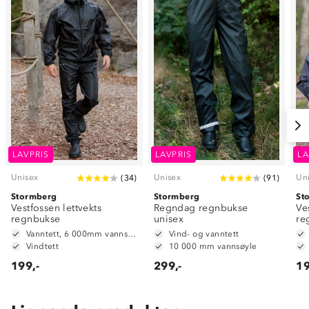
LAVPRIS
LAVPRIS
LA
Unisex
Unisex
Un
(
34
)
(
91
)
Stormberg
Stormberg
St
Vestfossen lettvekts
Regndag regnbukse
Ve
regnbukse
unisex
re
Vanntett, 6 000mm vannsøyle
Vind- og vanntett
Vindtett
10 000 mm vannsøyle
199,-
299,-
19