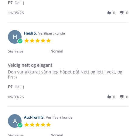
'
Hege
Kjempefin
Del
Share
R.
Review
11/05/26
0
0
on
by
11
Hege
May
R.
2026
on
Heidi S.
Verifisert kunde
H
11
5.0
May
star
2026
rating
Størrelse
Normal
Veldig nett og elegant
Review
review
Den var akkurat sånn jeg håpet på! Nett og lett i vekt, og
by
stating
fin :)
Heidi
Veldig
'
S.
nett
Del
Share
on
og
Review
09/03/26
0
0
9
elegant
Om Stormberg
by
Mar
Heidi
2026
Verdigrunnlag
S.
on
Aud-Torill S.
Verifisert kunde
A
9
Klima og miljø
5.0
Trelagsprinsippet barn
Mar
star
Kundeservice
2026
rating
Størrelse
Normal
Etisk handel