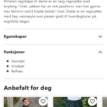
Hilleren regnkåpe til dame er en lang regnjakke med
Reflekslogo på erme
knytting i livet. Jakken har en rett passform, men kan gjøres
To stikklommer med klaffer
mer feminin ved å knytte beltet i livet. Dette er en regnjakke
Dobbel stormklaff foran med trykk knapper
med høy vannsøyle som passer godt til hverdagsturer på
Gode stramme muligheter på hette og på ermer.
regnfulle dager.
Feminin passform med markert midje
Belegg innside: 100% resirkulert polyester
Super Proof™
Egenskaper
Yttermateriale: 100% PU
Funksjoner
Vanntett
Vindtett
Refleks
Anbefalt for deg