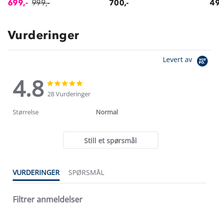
699,-
999,-
700,-
49
Vurderinger
Levert av
4.8
4.8
4.8
star
star
28 Vurderinger
rating
rating
Størrelse
Normal
Still et spørsmål
VURDERINGER
SPØRSMÅL
Filtrer anmeldelser