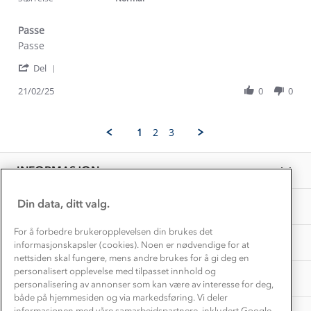
Alt du trenger til Norgesferien
Kontakt oss
Dyreetikk
Passe
Dette trenger du til barnehagen
Review
review
Passe
Konkurransevinnere
1% til samfunnet
by
stating
Gravidklær
'
Aud-
Passe
Del
Kundeklubb
Share
Torill
Inkludering
Review
Hvordan velge riktig turtøy?
21/02/25
0
0
S.
Norgesferie 🇳🇴
Våre butikker
by
on
Materialer
Aud-
21
Vask og vedlikehold
Torill
Få turinspirasjon og tips her⛰
Feb
Bedrift, barnehage og SFO
1
2
3
S.
Personvern
2025
EL-retur
on
Overnatte utendørs⛺
Presse
21
Samarbeide med oss?
INFORMASJON
Feb
Store størrelser
Storms turtips🐿️
2025
Jobbe hos oss?
Turmat oppskrifter
Din data, ditt valg.
OM OSS
Leirskole 🥾
Beredskap
For å forbedre brukeropplevelsen din brukes det
Barnehageansatt
TIPS OG RÅD
informasjonskapsler (cookies). Noen er nødvendige for at
nettsiden skal fungere, mens andre brukes for å gi deg en
Tips til hyttetur
personalisert opplevelse med tilpasset innhold og
AKTIVITETER
personalisering av annonser som kan være av interesse for deg,
både på hjemmesiden og via markedsføring. Vi deler
informasjonen med våre samarbeidspartnere, inkludert Google.