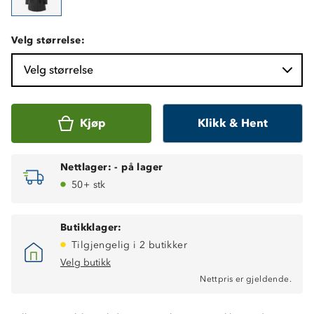
Velg størrelse:
Velg størrelse
Kjøp
Klikk & Hent
Nettlager:
-
på lager
50+ stk
Butikklager:
Tilgjengelig i 2 butikker
Velg butikk
Vind- og vanntett
Nettpris er gjeldende.
10 000 mm vannsøyle
Sveisende sømmer