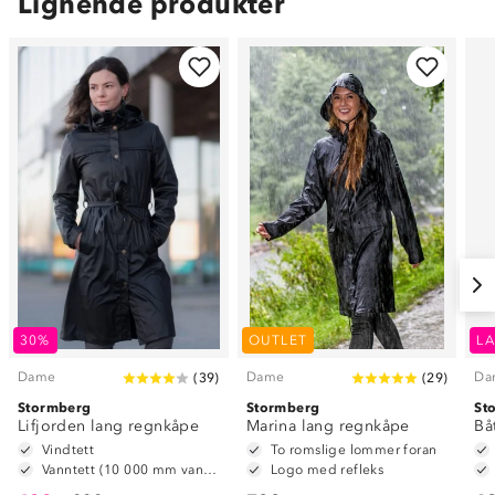
Lignende produkter
30%
OUTLET
LA
Dame
Dame
Da
(
39
)
(
29
)
Stormberg
Stormberg
St
Lifjorden lang regnkåpe
Marina lang regnkåpe
Bå
Vindtett
To romslige lommer foran
Vanntett (10 000 mm vannsøyle)
Logo med refleks