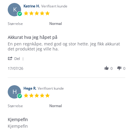
R.
2026
on
Katrine H.
Verifisert kunde
K
18
5.0
Jul
star
2026
rating
Størrelse
Normal
Akkurat hva jeg håpet på
Review
review
En pen regnkåpe, med god og stor hette. Jeg fikk akkurat
by
stating
det produktet jeg ville ha.
Katrine
Akkurat
'
H.
hva
Del
Share
on
jeg
Review
17/07/26
0
0
17
håpet
by
Jul
på
Katrine
2026
H.
on
Hege R.
Verifisert kunde
H
17
5.0
Jul
star
2026
rating
Størrelse
Normal
Kjempefin
Review
review
Kjempefin
by
stating