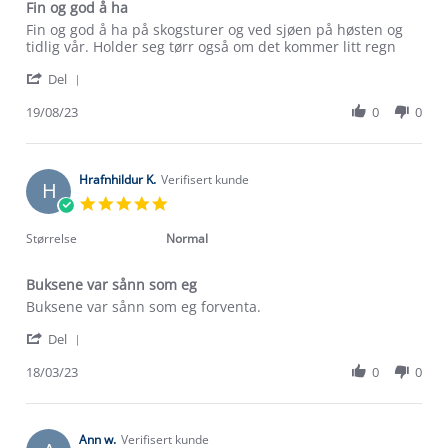
Fin og god å ha
Review
review
Fin og god å ha på skogsturer og ved sjøen på høsten og
by
stating
tidlig vår. Holder seg tørr også om det kommer litt regn
Mona
Fin
'
E.
og
Del
Share
on
god
Review
19/08/23
0
0
19
å
by
Aug
ha
Mona
2023
E.
on
Hrafnhildur K.
Verifisert kunde
H
19
5.0
Aug
star
2023
rating
Størrelse
Normal
Buksene var sånn som eg
Review
review
Buksene var sånn som eg forventa.
by
stating
'
Hrafnhildur
Buksene
Del
Share
K.
var
Review
18/03/23
0
0
on
sånn
by
18
som
Hrafnhildur
Mar
eg
K.
2023
on
Ann w.
Verifisert kunde