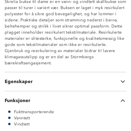
Skrelia bukse til dame er en vann- og vindtett skallbukse som
passer til turer i variert vær. Buksen er laget i myk resirkulert
polyester for å sikre god bevegelighet, og har lommer i
Vindtett
sidene. Praktiske detaljer som stramming nederst i beina,
Vanntett, 12 000 mm vannsøyle
beltehemper og strikk i livet sikrer optimal passform. Dette
Fukttransporterende, 6 000 g/m2/ 24t
plagget inneholder resirkulert tekstilmateriale. Resirkulerte
Tapede sømmer
materialer er slitesterke, funksjonelle og kvalitetsmessig like
Meshfôr
gode som tekstilmaterialer som ikke er resirkulerte.
To lommer med borrelåslukking
Gjenbruk og resirkulering av materialer bidrar til lavere
Strikk i sidene av livet
klimagassutslipp og er en del av Stormbergs
Dobbel knepping i front
bærekraftsengasjement.
Beltehemper
Strikkstramming nederst i beinene
Skallmateriale: 100% resirkulert polyester
Egenskaper
ProreTex 12-6 membran
Funksjoner
Fukttransporterende
Vanntett
Vindtett