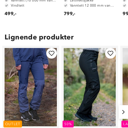
Vanntett (10 000 mm vannsøyle)
Lettvektsjakke
Vindtett
Vanntett 12 000 mm vannsøyle
499,-
799,-
99
Lignende produkter
OUTLET
50%
LA