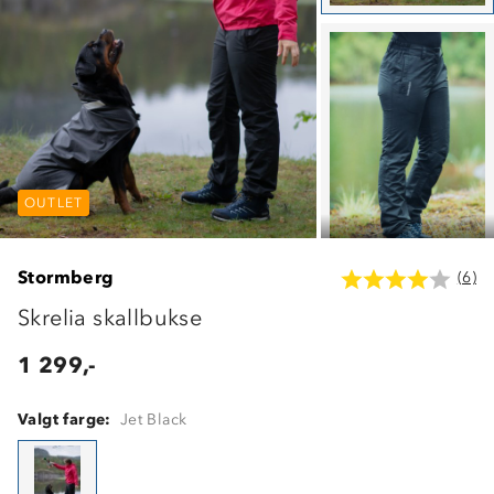
OUTLET
OUTLET
OUTLET
Stormberg
(6)
Skrelia skallbukse
1 299,-
Valgt farge:
Jet Black