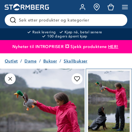
Søk etter produkter og kategorier
Rask levering
Kjøp nå, betal senere
100 dagers åpent kjøp
Nyheter til INTROPRISER 💥 Sjekk produktene
HER!
Outlet
Dame
Bukser
Skallbukser
Produktet er lagt i handlekurven
Til kassen