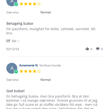
A
18
4.0
Mar
star
2023
rating
Størrelse
Normal
Behagelig bukse
Review
review
Fin passform, mulighet for belte. Lettvekt, vanntett. Alt
by
stating
bra.
Ann
Behagelig
'
w.
bukse
Del
Share
on
Review
02/12/23
0
0
2
by
Dec
Ann
2023
w.
on
Annemarte N.
Verifisert kunde
A
2
4.0
Dec
star
2023
rating
Størrelse
Normal
God bukse!
Review
review
En behagelig bukse, men bra passform. Bra at den
by
stating
kommer i så mange størrelser. Eneste grunnen til at jeg
Annemarte
God
ikke gir full score er at stoffet «bråket» litt mye - men nå
N.
bukse!
har jeg jo bare prøvd den inne i leiligheten der det er