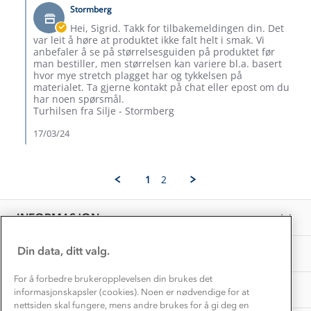
by
on
Stormberg
Butikkeier
Klima og miljø
16
on
Trelagsprinsippet barn
Hei, Sigrid. Takk for tilbakemeldingen din. Det
Mar
Review
Kundeservice
var leit å høre at produktet ikke falt helt i smak. Vi
2024
Etisk handel
by
anbefaler å se på størrelsesguiden på produktet før
Alt du trenger til Norgesferien
Sigrid
man bestiller, men størrelsen kan variere bl.a. basert
Kontakt oss
R.
Dyreetikk
hvor mye stretch plagget har og tykkelsen på
Dette trenger du til barnehagen
on
materialet. Ta gjerne kontakt på chat eller epost om du
Konkurransevinnere
16
har noen spørsmål.
1% til samfunnet
Mar
Gravidklær
Turhilsen fra Silje - Stormberg
2024
Kundeklubb
Inkludering
17/03/24
Hvordan velge riktig turtøy?
Norgesferie 🇳🇴
Våre butikker
Materialer
Vask og vedlikehold
Få turinspirasjon og tips her⛰
Bedrift, barnehage og SFO
1
2
Personvern
EL-retur
Overnatte utendørs⛺
Presse
Samarbeide med oss?
INFORMASJON
Store størrelser
Storms turtips🐿️
Jobbe hos oss?
Turmat oppskrifter
Din data, ditt valg.
OM OSS
Leirskole 🥾
Beredskap
For å forbedre brukeropplevelsen din brukes det
Barnehageansatt
TIPS OG RÅD
informasjonskapsler (cookies). Noen er nødvendige for at
nettsiden skal fungere, mens andre brukes for å gi deg en