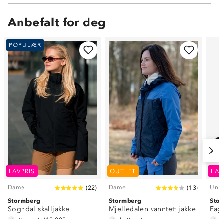
Anbefalt for deg
POPULÆR
LAVPRIS
OUTLET
LA
Dame
Dame
Un
(
22
)
(
13
)
Stormberg
Stormberg
St
Sogndal skalljakke
Mjelledalen vanntett jakke
Fa