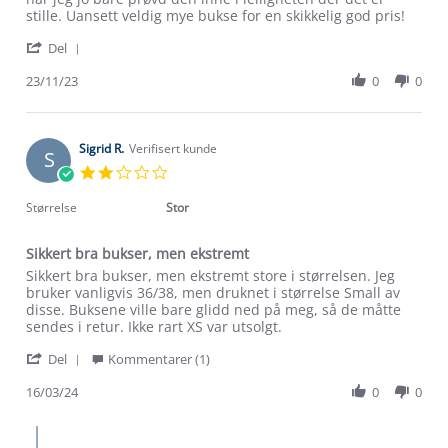
on
stille. Uansett veldig mye bukse for en skikkelig god pris!
23
'
Nov
Del
Share
2023
Review
23/11/23
0
0
by
Annemarte
N.
on
Sigrid R.
Verifisert kunde
S
23
2.0
Nov
star
2023
rating
Størrelse
Stor
Sikkert bra bukser, men ekstremt
Review
review
Sikkert bra bukser, men ekstremt store i størrelsen. Jeg
by
stating
bruker vanligvis 36/38, men druknet i størrelse Small av
Sigrid
Sikkert
disse. Buksene ville bare glidd ned på meg, så de måtte
R.
bra
sendes i retur. Ikke rart XS var utsolgt.
on
bukser,
'
16
men
Del
Kommentarer (1)
Share
Mar
ekstremt
Review
16/03/24
0
0
2024
Om Stormberg
by
Sigrid
Comments
Verdigrunnlag
R.