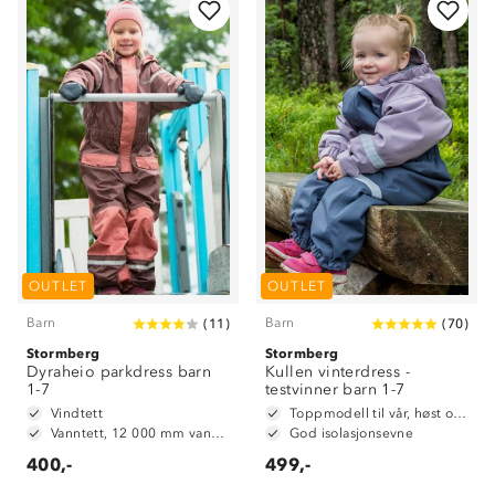
Om Stormberg
Verdigrunnlag
OUTLET
OUTLET
Klima og miljø
Trelagsprinsippet barn
Barn
Barn
(
11
)
(
70
)
Kundeservice
Stormberg
Etisk handel
Stormberg
Alt du trenger til Norgesferien
Dyraheio parkdress barn
Kullen vinterdress -
Kontakt oss
1-7
testvinner barn 1-7
Dyreetikk
Dette trenger du til barnehagen
Vindtett
Toppmodell til vår, høst og vinter
Konkurransevinnere
Vanntett, 12 000 mm vannsøyle
God isolasjonsevne
1% til samfunnet
Gravidklær
400,-
499,-
Kundeklubb
Inkludering