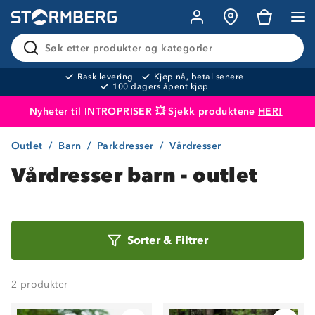
Søk etter produkter og kategorier
Rask levering
Kjøp nå, betal senere
100 dagers åpent kjøp
Nyheter til INTROPRISER 💥 Sjekk produktene
HER!
Outlet
Barn
Parkdresser
Vårdresser
Produktet er lagt i handlekurven
Til kassen
Vårdresser barn - outlet
Sorter
Sorter
&
Filtrer
etter
2
produkter