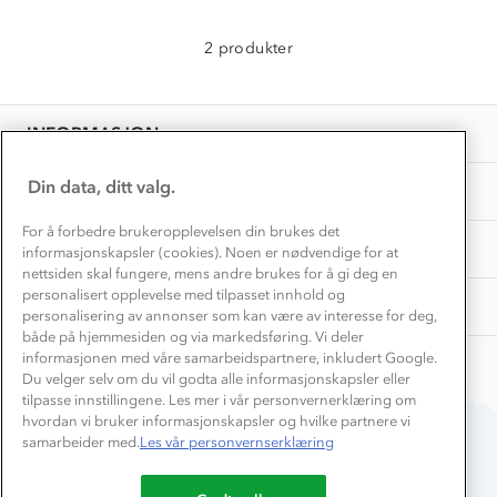
Hvordan velge riktig turtøy?
Norgesferie 🇳🇴
Våre butikker
Materialer
2 produkter
Vask og vedlikehold
Få turinspirasjon og tips her⛰
Bedrift, barnehage og SFO
Personvern
EL-retur
Overnatte utendørs⛺
Presse
Samarbeide med oss?
INFORMASJON
Store størrelser
Storms turtips🐿️
Jobbe hos oss?
Turmat oppskrifter
Din data, ditt valg.
OM OSS
Leirskole 🥾
Beredskap
For å forbedre brukeropplevelsen din brukes det
Barnehageansatt
TIPS OG RÅD
informasjonskapsler (cookies). Noen er nødvendige for at
nettsiden skal fungere, mens andre brukes for å gi deg en
Tips til hyttetur
personalisert opplevelse med tilpasset innhold og
AKTIVITETER
personalisering av annonser som kan være av interesse for deg,
både på hjemmesiden og via markedsføring. Vi deler
informasjonen med våre samarbeidspartnere, inkludert Google.
Du velger selv om du vil godta alle informasjonskapsler eller
tilpasse innstillingene. Les mer i vår personvernerklæring om
hvordan vi bruker informasjonskapsler og hvilke partnere vi
samarbeider med.
Les vår personvernserklæring
Du betaler enkelt med