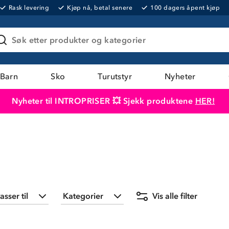
Rask levering
Kjøp nå, betal senere
100 dagers åpent kjøp
Søk etter produkter og kategorier
Barn
Sko
Turutstyr
Nyheter
Nyheter til INTROPRISER 💥 Sjekk produktene
HER!
Produktet er lagt i handlekurven
Til kassen
asser til
Kategorier
Vis alle filter
Barn
(
852
)
Barn
(
345
)