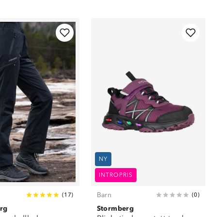
NY
INTROPRIS
Barn
(
17
)
(
0
)
rg
Stormberg