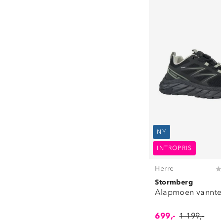
NY
INTROPRIS
Herre
Stormberg
Alapmoen vanntet
699,-
1 199,-