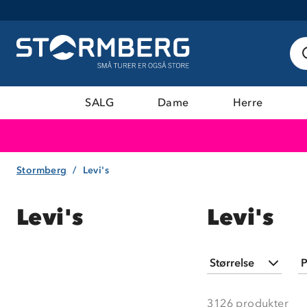
SALG
Dame
Herre
Stormberg
Levi's
Levi's
Levi's
Størrelse
P
XXS
(
13
)
3126
produkter