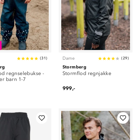
Dame
(
31
)
(
29
)
rg
Stormberg
od regnselebukse -
Stormflod regnjakke
er barn 1-7
999,-