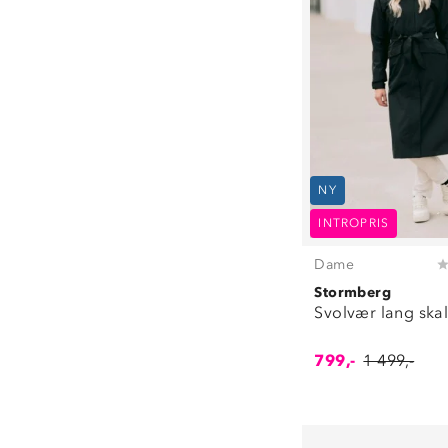
NY
INTROPRIS
Dame
Stormberg
Svolvær lang ska
799,-
1 499,-