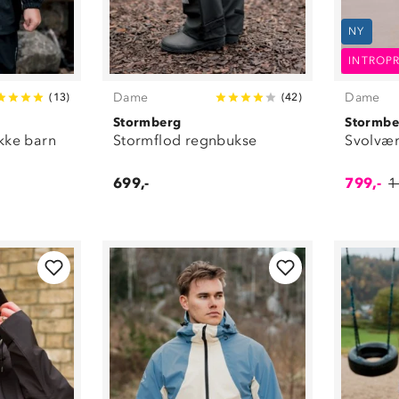
Turutstyr
(
19
)
Tøfler
(
16
)
NY
Ullklær
(
68
)
INTROPR
Undertøy
(
370
)
Utstyr
(
20
)
Dame
Dame
(
13
)
(
42
)
Vinterdresser
(
27
)
Stormberg
Stormbe
Vintersko
(
116
)
kke barn
Stormflod regnbukse
Svolvær
699,-
799,-
1