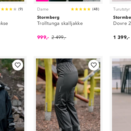
liggeunderlag
(
23
)
Skjørt og kjoler
(
4
)
Dame
Turutstyr
(
9
)
(
48
)
Sko
(
543
)
Stormberg
Stormbe
Skopleie
(
1
)
ukse
Trolltunga skalljakke
Dovre 2
Slippers og flip
flops
(
17
)
999,-
2 499,-
1 399,-
Sneakers
(
159
)
Sokker
(
79
)
Soveposer
(
10
)
Step-in sko
(
11
)
Stoler
(
5
)
T-skjorter
(
99
)
Telt
(
5
)
Termos og
termoflasker
(
36
)
Tilbehør
(
46
)
Treningsklær
(
133
)
Turkjøkken
(
29
)
Tursko
(
137
)