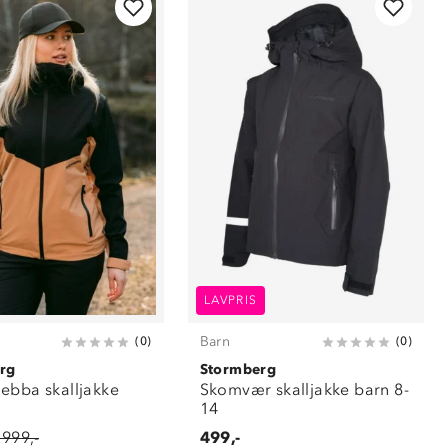
LAVPRIS
Barn
(
0
)
(
0
)
rg
Stormberg
ebba skalljakke
Skomvær skalljakke barn 8-
14
 999,-
499,-