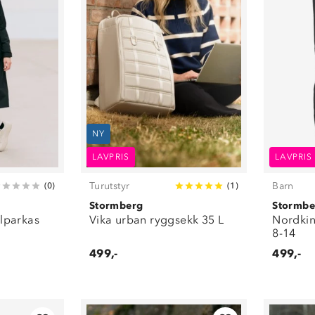
NY
LAVPRIS
LAVPRIS
Turutstyr
Barn
(
0
)
(
1
)
Stormberg
Stormbe
llparkas
Vika urban ryggsekk 35 L
Nordkin
8-14
499,-
499,-