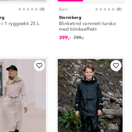
Barn
(
0
)
(
0
)
rg
Stormberg
-i-1 ryggsekk 25 L
Blinketind vanntett tursko
med blinkeeffekt
399,-
799,-