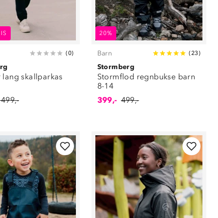
IS
20%
Barn
(
0
)
(
23
)
rg
Stormberg
 lang skallparkas
Stormflod regnbukse barn
8-14
 499,-
399,-
499,-