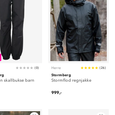
Herre
(
0
)
(
26
)
rg
Stormberg
n skallbukse barn
Stormflod regnjakke
999,-