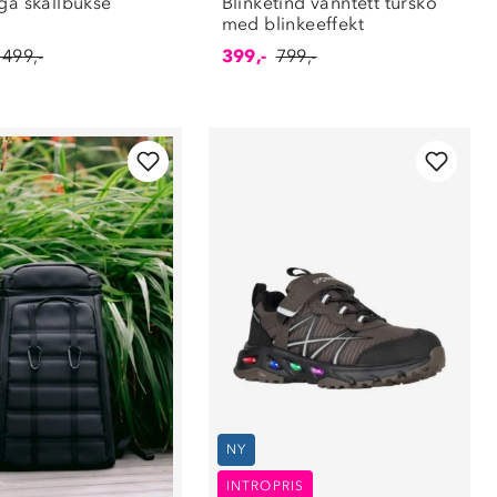
nga skallbukse
Blinketind vanntett tursko
med blinkeeffekt
 499,-
399,-
799,-
NY
INTROPRIS