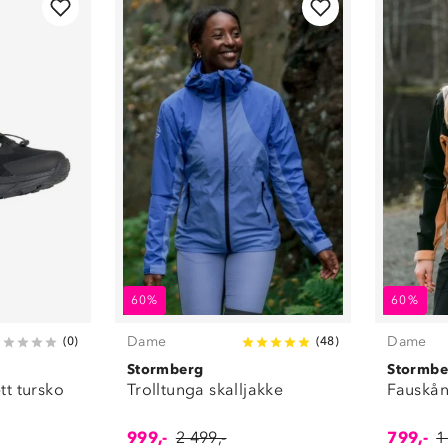
60%
60%
Dame
Dame
(
0
)
(
48
)
Stormberg
Stormbe
t tursko
Trolltunga skalljakke
Fauskån
999,-
2 499,-
799,-
1