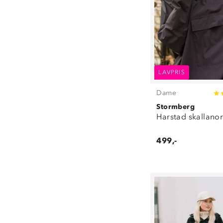
31/34
(
10
)
34/36
(
33
)
36/37
(
5
)
37/39
(
45
)
40/41
(
3
)
40/42
(
49
)
LAVPRIS
43/45
(
35
)
Dame
46/48
(
35
)
86/92
(
3
)
Stormberg
Harstad skallano
98/104
(
2
)
110/122
(
1
)
499,-
128/140
(
6
)
152/164
(
6
)
100 ml
(
1
)
300 ml
(
2
)
350 ml
(
3
)