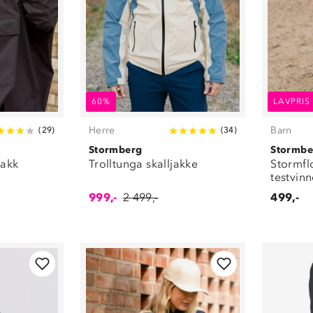
60%
LAVPRIS
Herre
Barn
(
29
)
(
34
)
Stormberg
Stormbe
rakk
Trolltunga skalljakke
Stormfl
testvinn
999,-
2 499,-
499,-