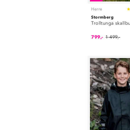
32
(
123
)
33
(
105
)
Herre
34
(
96
)
Stormberg
35
(
89
)
Trolltunga skallb
36
(
197
)
36⅔
(
2
)
799,-
1 499,-
37
(
202
)
38
(
207
)
38⅔
(
1
)
39
(
162
)
40
(
103
)
41
(
113
)
42
(
90
)
43
(
78
)
44
(
82
)
45
(
55
)
45⅓
(
1
)
46
(
56
)
47
(
10
)