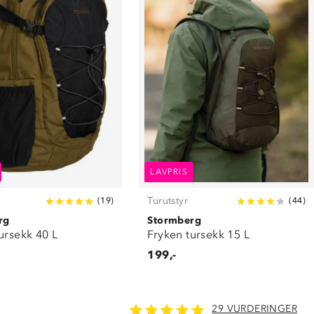
LAVPRIS
Turutstyr
(
19
)
(
44
)
rg
Stormberg
ursekk 40 L
Fryken tursekk 15 L
199,-
29 VURDERINGER