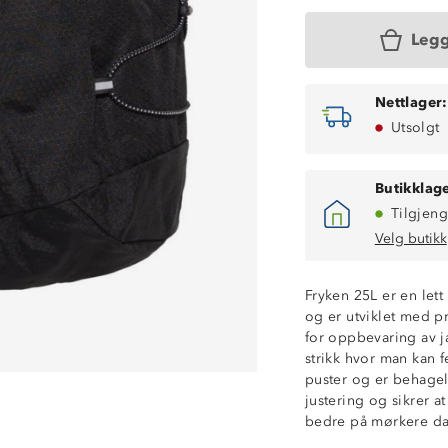
Legg
Nettlager:
Utsolgt
Butikklage
Tilgjeng
Velg butikk
Volum: 25 L
Vekt: 360 g
Fryken 25L er en lett
Mål: 48 cm høy
og er utviklet med pra
Vektkapasitet: 9
for oppbevaring av ja
Hovedrom med 
strikk hvor man kan f
Topplomme med
puster og er behage
Strikkfester i fro
justering og sikrer a
Meshlomme på 
bedre på mørkere da
Knagghempe
Brystklips