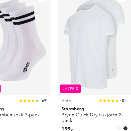
LAVPRIS
Herre
(
69
)
(
81
)
rg
Stormberg
mbus sokk 3-pack
Bryne Quick Dry t-skjorte 2-
pack
199,-