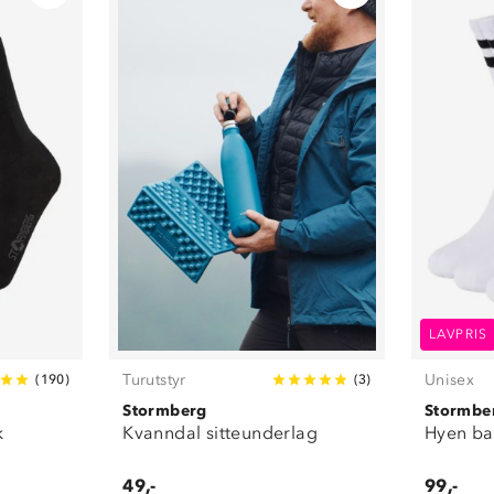
LAVPRIS
Turutstyr
Unisex
(
190
)
(
3
)
Stormberg
Stormbe
k
Kvanndal sitteunderlag
Hyen ba
49,-
99,-