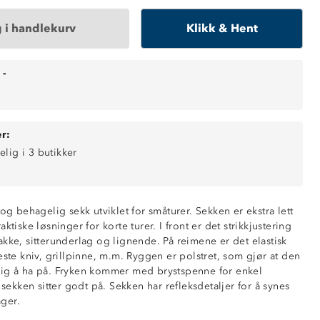
 i handlekurv
Klikk & Hent
-
r:
elig i 3 butikker
 og behagelig sekk utviklet for småturer. Sekken er ekstra lett
ktiske løsninger for korte turer. I front er det strikkjustering
-10 kg
kke, sitterunderlag og lignende. På reimene er det elastisk
åpen lomme i ryggen
este kniv, grillpinne, m.m. Ryggen er polstret, som gjør at den
 glidelås
lig å ha på. Fryken kommer med brystspenne for enkel
nt
t sekken sitter godt på. Sekken har refleksdetaljer for å synes
siden
ger.