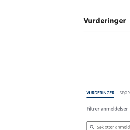
Vurderinger
4.8
star
rating
VURDERINGER
SPØ
Filtrer anmeldelser