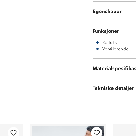
Justerbare armr
Egenskaper
Refleks
Funksjoner
Refleks
Ventilerende
Materialspesifika
100 % polyester
Tekniske detaljer
Volum:
25 L