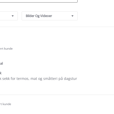
Bilder Og Videoer
sert kunde
.0
tar
ating
al
k
sk sekk for termos, mat og småtteri på dagstur
e
ew
e
rt kunde
.0