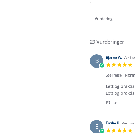
Search
Reviews
Vurdering
29 Vurderinger
Bjarne W.
Verifi
B
5
s
r
Størrelse
Norm
Lett og praktis
Review
review
Lett og prakti
by
stating
'
Bjarne
Lett
Del
Shar
W.
og
Revi
on
praktisk
by
8
Bjarn
Jul
Emilie B.
Verifise
E
W.
2026
5
on