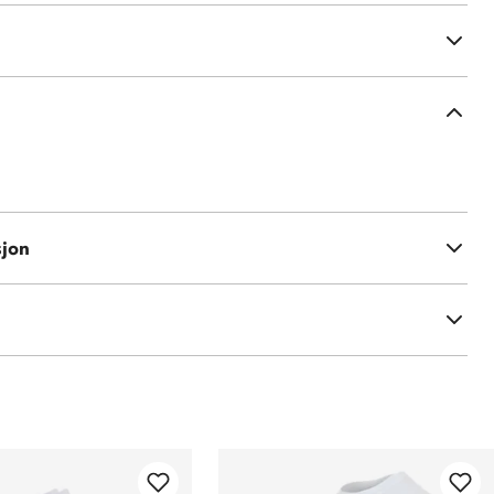
eimer
sjon