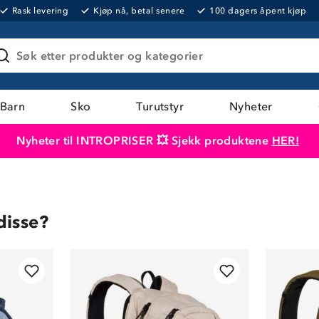
Rask levering
Kjøp nå, betal senere
100 dagers åpent kjøp
Søk etter produkter og kategorier
Barn
Sko
Turutstyr
Nyheter
Nyheter til INTROPRISER 💥 Sjekk produktene
HER!
Produktet er lagt i handlekurven
Til kassen
disse?