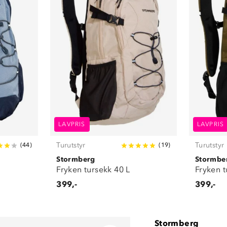
LAVPRIS
LAVPRIS
Turutstyr
Turutstyr
(
44
)
(
19
)
Stormberg
Stormbe
Fryken tursekk 40 L
Fryken t
399,-
399,-
Stormberg