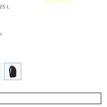
LAVPRIS
 25 L
øy