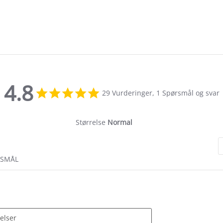
4.8
4.8
29 Vurderinger, 1 Spørsmål og svar
star
rating
Størrelse
Normal
RSMÅL