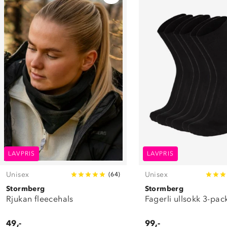
LAVPRIS
LAVPRIS
Unisex
Unisex
(
64
)
Stormberg
Stormberg
Rjukan fleecehals
Fagerli ullsokk 3-pac
49,-
99,-