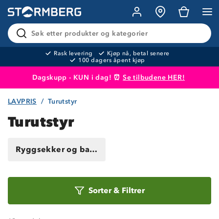
Søk etter produkter og kategorier
Rask levering
Kjøp nå, betal senere
100 dagers åpent kjøp
Dagskupp - KUN i dag! ⏰
Se tilbudene HER!
LAVPRIS
Turutstyr
Produktet er lagt i handlekurven
Til kassen
Turutstyr
Ryggsekker og bager
Sorter
Sorter
&
Filtrer
etter