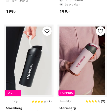
Toppmodell
Vekt: 305 g
Lekksikker
199,-
199,-
LAVPRIS
LAVPRIS
Turutstyr
Turutstyr
(
9
)
(
9
)
Stormberg
Stormberg