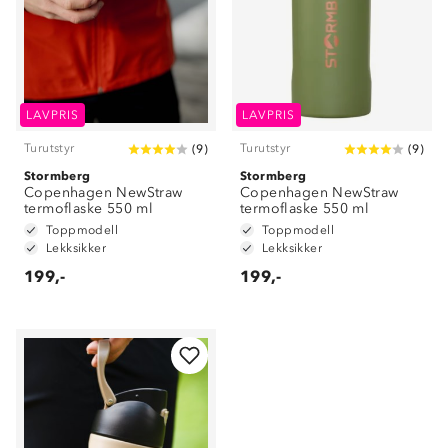
LAVPRIS
LAVPRIS
Turutstyr
Turutstyr
(
9
)
(
9
)
Stormberg
Stormberg
Copenhagen NewStraw
Copenhagen NewStraw
termoflaske 550 ml
termoflaske 550 ml
Toppmodell
Toppmodell
Lekksikker
Lekksikker
199,-
199,-