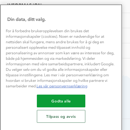
Samarbeide med oss?
INFORMASJON
Store størrelser
Storms turtips🐿️
Jobbe hos oss?
Turmat oppskrifter
Din data, ditt valg.
OM OSS
Leirskole 🥾
Beredskap
For å forbedre brukeropplevelsen din brukes det
Barnehageansatt
TIPS OG RÅD
informasjonskapsler (cookies). Noen er nødvendige for at
nettsiden skal fungere, mens andre brukes for å gi deg en
Tips til hyttetur
personalisert opplevelse med tilpasset innhold og
AKTIVITETER
personalisering av annonser som kan være av interesse for deg,
både på hjemmesiden og via markedsføring. Vi deler
informasjonen med våre samarbeidspartnere, inkludert Google.
Du velger selv om du vil godta alle informasjonskapsler eller
tilpasse innstillingene. Les mer i vår personvernerklæring om
hvordan vi bruker informasjonskapsler og hvilke partnere vi
samarbeider med.
Les vår personvernserklæring
Du betaler enkelt med
Godta alle
Tilpass og avvis
Alle rettigheter forbeholdes, Stormberg - 2026