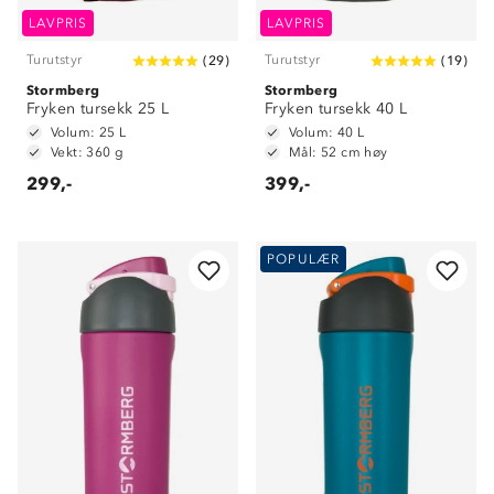
LAVPRIS
LAVPRIS
Turutstyr
Turutstyr
(
29
)
(
19
)
Stormberg
Stormberg
Fryken tursekk 25 L
Fryken tursekk 40 L
Volum: 25 L
Volum: 40 L
Vekt: 360 g
Mål: 52 cm høy
299,-
399,-
POPULÆR