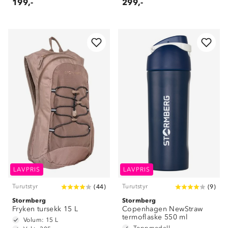
199,-
299,-
LAVPRIS
LAVPRIS
Turutstyr
Turutstyr
(
44
)
(
9
)
Stormberg
Stormberg
Fryken tursekk 15 L
Copenhagen NewStraw
termoflaske 550 ml
Volum: 15 L