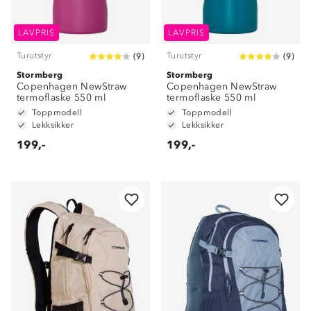
LAVPRIS
LAVPRIS
Turutstyr
Turutstyr
(
9
)
(
9
)
Stormberg
Stormberg
Copenhagen NewStraw
Copenhagen NewStraw
termoflaske 550 ml
termoflaske 550 ml
Toppmodell
Toppmodell
Lekksikker
Lekksikker
199,-
199,-