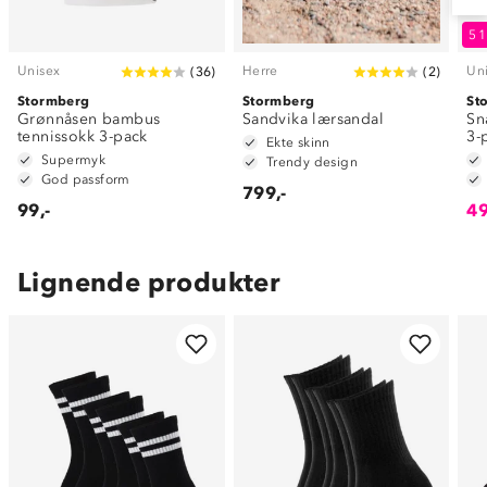
5
Unisex
Herre
Un
(
36
)
(
2
)
Stormberg
Stormberg
St
Grønnåsen bambus
Sandvika lærsandal
Sn
tennissokk 3-pack
3-
Ekte skinn
Supermyk
Trendy design
God passform
799,-
99,-
49
Lignende produkter