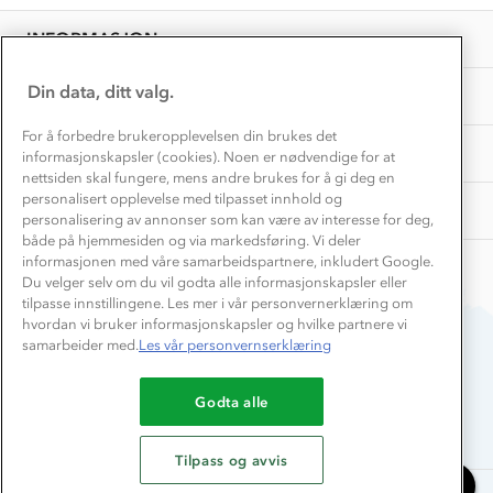
EL-retur
10
Overnatte utendørs⛺
Presse
Jun
Samarbeide med oss?
INFORMASJON
2026
Store størrelser
Storms turtips🐿️
Jobbe hos oss?
Turmat oppskrifter
Din data, ditt valg.
OM OSS
Leirskole 🥾
Beredskap
For å forbedre brukeropplevelsen din brukes det
Barnehageansatt
TIPS OG RÅD
informasjonskapsler (cookies). Noen er nødvendige for at
nettsiden skal fungere, mens andre brukes for å gi deg en
Tips til hyttetur
personalisert opplevelse med tilpasset innhold og
AKTIVITETER
personalisering av annonser som kan være av interesse for deg,
både på hjemmesiden og via markedsføring. Vi deler
informasjonen med våre samarbeidspartnere, inkludert Google.
Du velger selv om du vil godta alle informasjonskapsler eller
tilpasse innstillingene. Les mer i vår personvernerklæring om
hvordan vi bruker informasjonskapsler og hvilke partnere vi
samarbeider med.
Les vår personvernserklæring
Du betaler enkelt med
Godta alle
Tilpass og avvis
Chat med oss