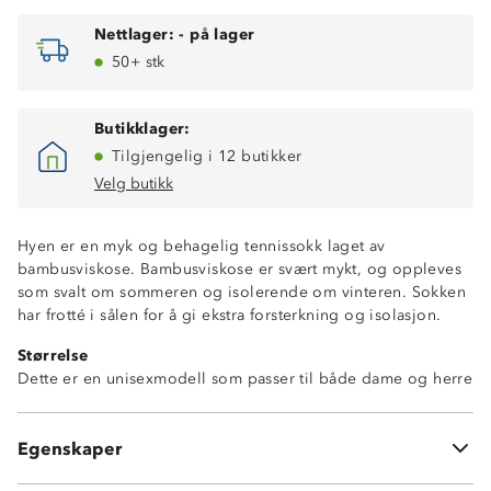
Nettlager:
-
på lager
50+ stk
Butikklager:
Tilgjengelig i 12 butikker
Velg butikk
Hyen er en myk og behagelig tennissokk laget av
bambusviskose. Bambusviskose er svært mykt, og oppleves
som svalt om sommeren og isolerende om vinteren. Sokken
har frotté i sålen for å gi ekstra forsterkning og isolasjon.
Fukttransporterende
Størrelse
Hurtigtørkende
Dette er en unisexmodell som passer til både dame og herre
Antistatisk
Et kløfritt alternativ til ull
3 par sokker
Egenskaper
70 % bambusviskose, 27 % nylon, 3 % elastan