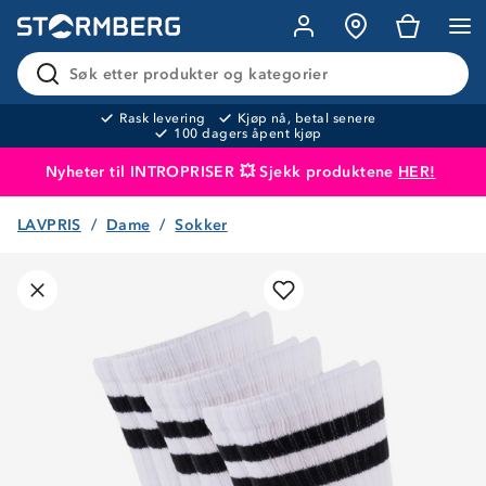
Søk etter produkter og kategorier
Rask levering
Kjøp nå, betal senere
100 dagers åpent kjøp
Nyheter til INTROPRISER 💥 Sjekk produktene
HER!
LAVPRIS
Dame
Sokker
Produktet er lagt i handlekurven
Til kassen