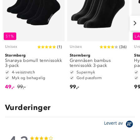
51%
LA
Unisex
Unisex
Un
(
1
)
(
36
)
Stormberg
Stormberg
St
Snarøya bomull tennissokk
Grønnåsen bambus
Hy
3-pack
tennissokk 3-pack
pa
4-veisstretch
Supermyk
Myk og behagelig
God passform
49,-
99,-
99,-
99
Vurderinger
Levert av
4.2
4.2