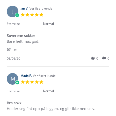
Jan V.
Verifisert kunde
J
5.0
star
rating
Størrelse
Normal
Suverene sokker
Review
review
Bare helt max god.
by
stating
'
Jan
Suverene
Del
Share
V.
sokker
Review
03/08/26
0
0
on
by
3
Jan
Aug
V.
2026
on
Mads F.
Verifisert kunde
M
3
5.0
Aug
star
2026
rating
Størrelse
Normal
Bra sokk
Review
review
Holder seg fint opp på leggen, og glir ikke ned selv.
by
stating