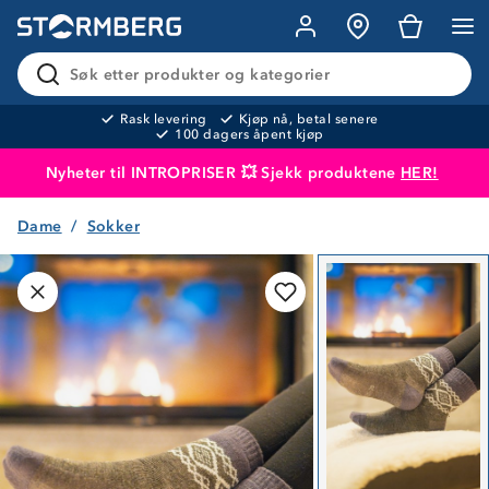
Søk etter produkter og kategorier
Rask levering
Kjøp nå, betal senere
100 dagers åpent kjøp
Nyheter til INTROPRISER 💥 Sjekk produktene
HER!
Dame
Sokker
Produktet er lagt i handlekurven
Til kassen