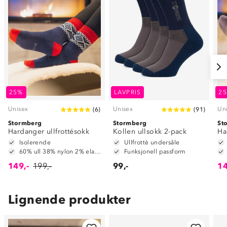
25%
LAVPRIS
2
Unisex
Unisex
Un
(
6
)
(
91
)
Stormberg
Stormberg
St
Hardanger ullfrottésokk
Kollen ullsokk 2-pack
Ha
Isolerende
Ullfrottè undersåle
60% ull 38% nylon 2% elastan
Funksjonell passform
149,-
199,-
99,-
14
Lignende produkter