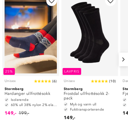
25%
LAVPRIS
Unisex
Unisex
Da
(
6
)
(
10
)
Stormberg
Stormberg
St
Hardanger ullfrottésokk
Frostdal ullfrottésokk 2-
Fj
pack
Isolerende
Myk og varm ull
60% ull 38% nylon 2% elastan
Fukttransporterende
149,-
199,-
14
149,-