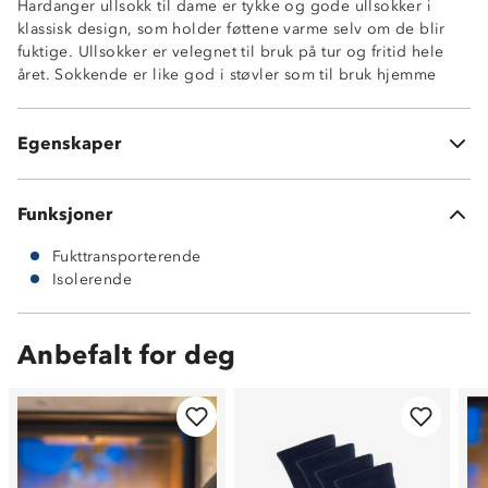
Hardanger ullsokk til dame er tykke og gode ullsokker i
klassisk design, som holder føttene varme selv om de blir
fuktige. Ullsokker er velegnet til bruk på tur og fritid hele
året. Sokkende er like god i støvler som til bruk hjemme
Isolerende
60% ull 38% nylon 2% elastan
Fukttransporterende
Egenskaper
Frotte på innsiden
Funksjoner
Fukttransporterende
Isolerende
Anbefalt for deg