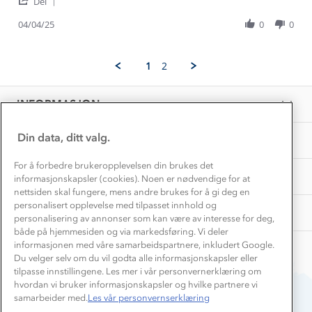
'
Mehran
Nice
Del
Kundeklubb
Share
H.
🙂
Inkludering
Review
Hvordan velge riktig turtøy?
04/04/25
0
0
on
Norgesferie 🇳🇴
Våre butikker
by
4
Materialer
Mehran
Apr
Vask og vedlikehold
H.
Få turinspirasjon og tips her⛰
2025
Bedrift, barnehage og SFO
1
2
on
Personvern
EL-retur
4
Overnatte utendørs⛺
Presse
Apr
Samarbeide med oss?
INFORMASJON
2025
Store størrelser
Storms turtips🐿️
Jobbe hos oss?
Turmat oppskrifter
Din data, ditt valg.
OM OSS
Leirskole 🥾
Beredskap
For å forbedre brukeropplevelsen din brukes det
Barnehageansatt
TIPS OG RÅD
informasjonskapsler (cookies). Noen er nødvendige for at
nettsiden skal fungere, mens andre brukes for å gi deg en
Tips til hyttetur
personalisert opplevelse med tilpasset innhold og
AKTIVITETER
personalisering av annonser som kan være av interesse for deg,
både på hjemmesiden og via markedsføring. Vi deler
informasjonen med våre samarbeidspartnere, inkludert Google.
Du velger selv om du vil godta alle informasjonskapsler eller
tilpasse innstillingene. Les mer i vår personvernerklæring om
hvordan vi bruker informasjonskapsler og hvilke partnere vi
samarbeider med.
Les vår personvernserklæring