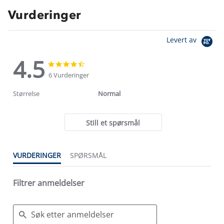
Vurderinger
Levert av
4.5
4.5
4.5
star
star
6 Vurderinger
rating
rating
Størrelse
Normal
Still et spørsmål
VURDERINGER
SPØRSMÅL
Filtrer anmeldelser