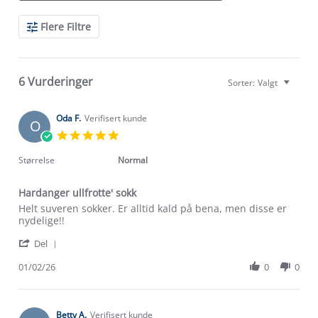
Search
Flere Filtre
Reviews
6 Vurderinger
Sorter:
Valgt
Oda F.
Verifisert kunde
O
5.0
star
rating
Størrelse
Normal
Hardanger ullfrotte' sokk
Review
review
Helt suveren sokker. Er alltid kald på bena, men disse er
by
stating
nydelige!!
Oda
Hardanger
'
F.
ullfrotte'
Del
Share
on
sokk
Review
01/02/26
0
0
1
by
Feb
Oda
2026
F.
on
Betty A.
Verifisert kunde