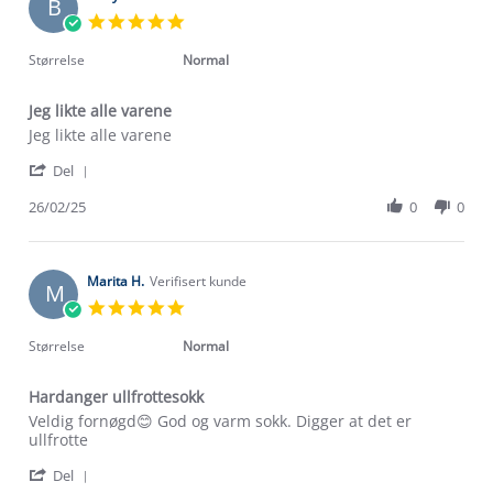
B
1
5.0
Feb
star
2026
rating
Størrelse
Normal
Jeg likte alle varene
Review
review
Jeg likte alle varene
by
stating
'
Betty
Jeg
Del
Share
A.
likte
Review
26/02/25
0
0
on
alle
by
26
varene
Betty
Feb
A.
2025
on
Marita H.
Verifisert kunde
M
26
5.0
Feb
star
2025
rating
Størrelse
Normal
Hardanger ullfrottesokk
Review
review
Veldig fornøgd😊 God og varm sokk. Digger at det er
by
stating
ullfrotte
Marita
Hardanger
'
H.
ullfrottesokk
Del
Share