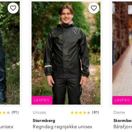
LAVPRIS
LAVPRIS
Unisex
Dame
(
91
)
(
81
)
Stormberg
Stormbe
unisex
Regndag regnjakke unisex
Båtsfjo