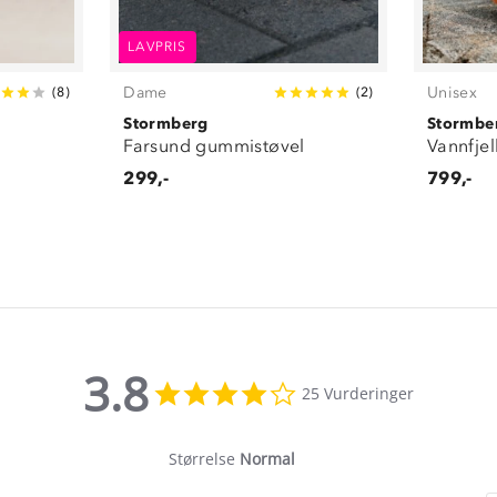
LAVPRIS
Dame
Unisex
(
8
)
(
2
)
Stormberg
Stormbe
Farsund gummistøvel
Vannfje
299,-
799,-
3.8
3.8
25 Vurderinger
star
rating
Størrelse
Normal