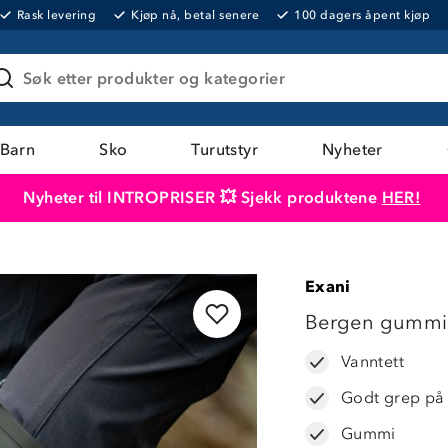
Rask levering
Kjøp nå, betal senere
100 dagers åpent kjøp
Søk etter produkter og kategorier
Barn
Sko
Turutstyr
Nyheter
Nyheter til INTROPRISER 💥 Sjekk produktene
HER!
Produktet er lagt i handlekurven
Til kassen
Exani
LAVPRIS
Bergen gummi
Vanntett
Godt grep på 
Gummi