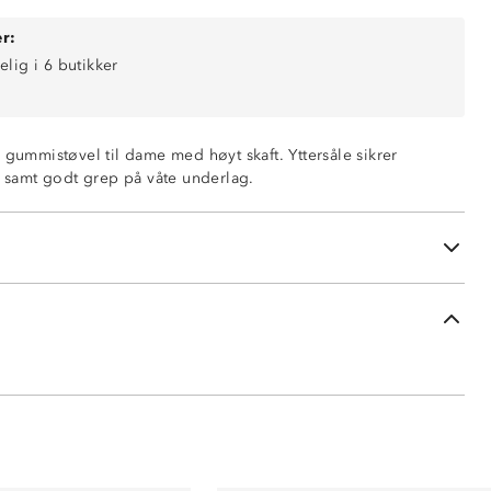
r:
elig i 6 butikker
 gummistøvel til dame med høyt skaft. Yttersåle sikrer
, samt godt grep på våte underlag.
te underlag