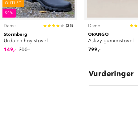
OUTLET
50%
Dame
Dame
(
25
)
Stormberg
ORANGO
Urdalen høy støvel
Askøy gummistøvel
149,-
300,-
799,-
Vurderinger
3.8
star
rating