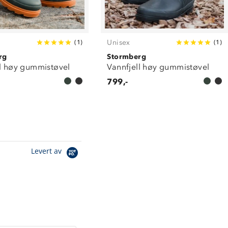
Unisex
(
1
)
(
1
)
rg
Stormberg
ll høy gummistøvel
Vannfjell høy gummistøvel
799,-
Levert av