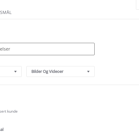
RSMÅL
Bilder Og Videoer
isert kunde
.0
tar
ating
al