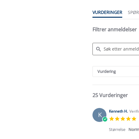
VURDERINGER
SPØ
Filtrer anmeldelser
Search
Reviews
Vurdering
25 Vurderinger
Kenneth H.
Verif
K
5
s
r
Størrelse
Norm