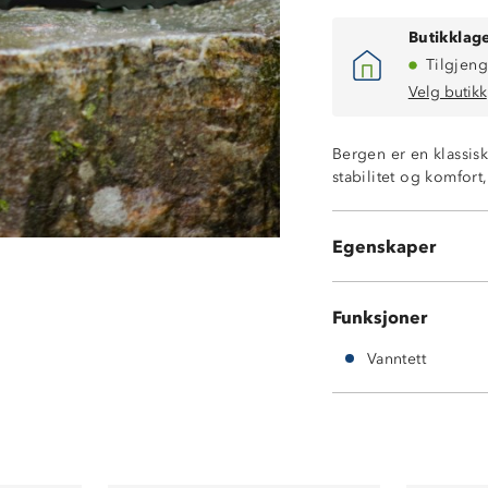
Butikklage
Tilgjeng
Velg butikk
Bergen er en klassisk
stabilitet og komfort
Vanntett
Godt grep på vå
Egenskaper
Gummi
Funksjoner
Vanntett