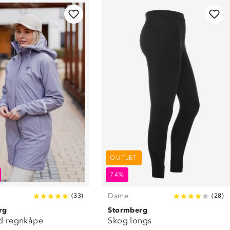
OUTLET
74%
Dame
(
33
)
(
28
)
rg
Stormberg
rd regnkåpe
Skog longs