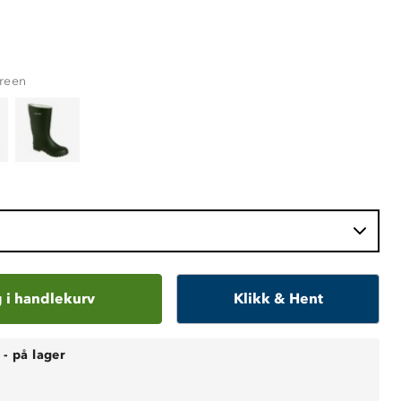
reen
 i handlekurv
Klikk & Hent
-
på lager