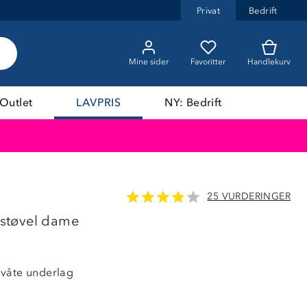
Privat
Bedrift
Mine sider
Favoritter
Handlekurv
Outlet
LAVPRIS
NY: Bedrift
25 VURDERINGER
støvel dame
våte underlag