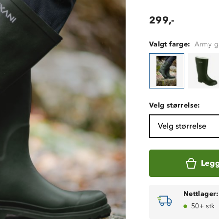
299,-
Valgt farge:
Army g
Velg størrelse:
Velg størrelse
Legg
Nettlager:
50+ stk