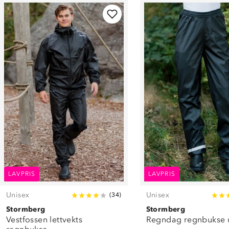
LAVPRIS
LAVPRIS
Unisex
Unisex
(
34
)
Stormberg
Stormberg
Vestfossen lettvekts
Regndag regnbukse 