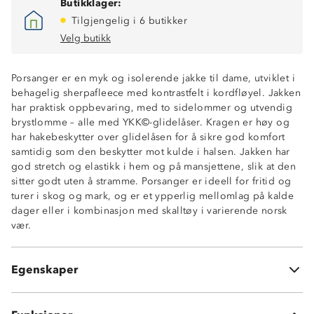
Butikklager:
Tilgjengelig i 6 butikker
Velg butikk
Porsanger er en myk og isolerende jakke til dame, utviklet i
behagelig sherpafleece med kontrastfelt i kordfløyel. Jakken
har praktisk oppbevaring, med to sidelommer og utvendig
brystlomme – alle med YKK©-glidelåser. Kragen er høy og
har hakebeskytter over glidelåsen for å sikre god komfort
samtidig som den beskytter mot kulde i halsen. Jakken har
2-veisstretch
god stretch og elastikk i hem og på mansjettene, slik at den
Isolerende sherpafleece
sitter godt uten å stramme. Porsanger er ideell for fritid og
Kontrastfelt i kordfløyel
turer i skog og mark, og er et ypperlig mellomlag på kalde
2 sidelommer med glidelås
dager eller i kombinasjon med skalltøy i varierende norsk
1 brystlomme med glidelås
vær.
YKK©-glidelås
Hakebeskytter på glidelås
Høy krage
Egenskaper
Elastiske avslutninger på ermer og hem