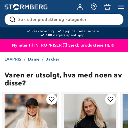
Søk etter produkter og kategorier
Rask levering
Kjøp nå, betal senere
100 dagers åpent kjøp
Nyheter til INTROPRISER 💥 Sjekk produktene
HER!
LAVPRIS
Dame
Jakker
Produktet er lagt i handlekurven
Til kassen
Varen er utsolgt, hva med noen av
disse?