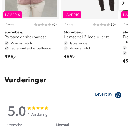
LAVPRIS
LAVPRIS
LA
Dame
Dame
Da
(
0
)
(
0
)
Stormberg
Stormberg
St
Porsanger sherpavest
Hemsedal 2-lags ullsett
Tr
sh
2-veisstretch
Isolerende
Isolerende sherpafleece
4-veisstretch
499,-
499,-
49
Vurderinger
Levert av
5.0
5.0
5.0
star
star
1 Vurdering
rating
rating
Størrelse
Normal