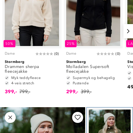
50%
25%
LA
Dame
Dame
Da
(
0
)
(
0
)
Stormberg
Stormberg
St
Drammen sherpa
Molladalen Supersoft
Vi
fleecejakke
fleecejakke
Myk teddyfleece
Supermyk og behagelig
4-veis stretch
Pustende
49
399,-
799,-
299,-
399,-