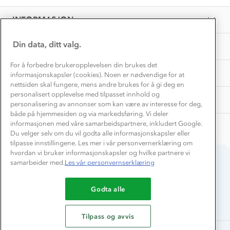
EL-retur
Maria-
Overnatte utendørs⛺
Mar
Presse
Synnøve
Samarbeide med oss?
2026
INFORMASJON
Store størrelser
J.
Storms turtips🐿️
on
Jobbe hos oss?
5
Turmat oppskrifter
Din data, ditt valg.
OM OSS
Leirskole 🥾
Mar
2026
Beredskap
For å forbedre brukeropplevelsen din brukes det
Barnehageansatt
TIPS OG RÅD
informasjonskapsler (cookies). Noen er nødvendige for at
nettsiden skal fungere, mens andre brukes for å gi deg en
Tips til hyttetur
personalisert opplevelse med tilpasset innhold og
AKTIVITETER
personalisering av annonser som kan være av interesse for deg,
både på hjemmesiden og via markedsføring. Vi deler
informasjonen med våre samarbeidspartnere, inkludert Google.
Du velger selv om du vil godta alle informasjonskapsler eller
tilpasse innstillingene. Les mer i vår personvernerklæring om
hvordan vi bruker informasjonskapsler og hvilke partnere vi
samarbeider med.
Les vår personvernserklæring
Du betaler enkelt med
Godta alle
Tilpass og avvis