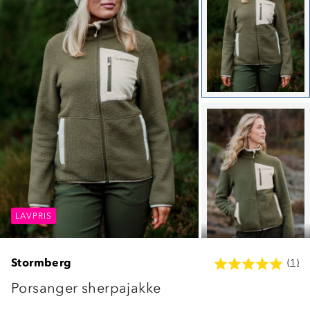
LAVPRIS
LAVPRIS
LAVPRIS
Stormberg
(1)
Porsanger sherpajakke