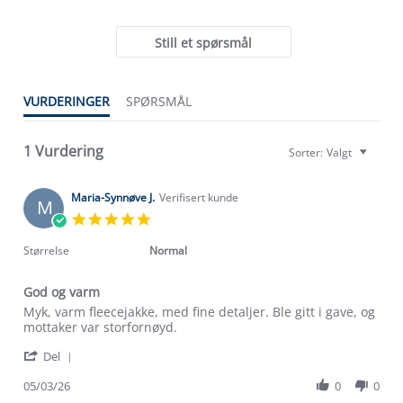
Still et spørsmål
VURDERINGER
SPØRSMÅL
Om Stormberg
Verdigrunnlag
1 Vurdering
Sorter:
Valgt
Klima og miljø
Trelagsprinsippet barn
Maria-Synnøve J.
Verifisert kunde
M
Kundeservice
Etisk handel
5.0
Alt du trenger til Norgesferien
star
Kontakt oss
rating
Størrelse
Normal
Dyreetikk
Dette trenger du til barnehagen
Konkurransevinnere
1% til samfunnet
God og varm
Gravidklær
Review
review
Myk, varm fleecejakke, med fine detaljer. Ble gitt i gave, og
Kundeklubb
Inkludering
by
stating
mottaker var storfornøyd.
Hvordan velge riktig turtøy?
Maria-
God
Norgesferie 🇳🇴
Våre butikker
'
Synnøve
og
Del
Materialer
Share
Vask og vedlikehold
J.
varm
Få turinspirasjon og tips her⛰
Bedrift, barnehage og SFO
Review
05/03/26
0
0
on
Personvern
by
5