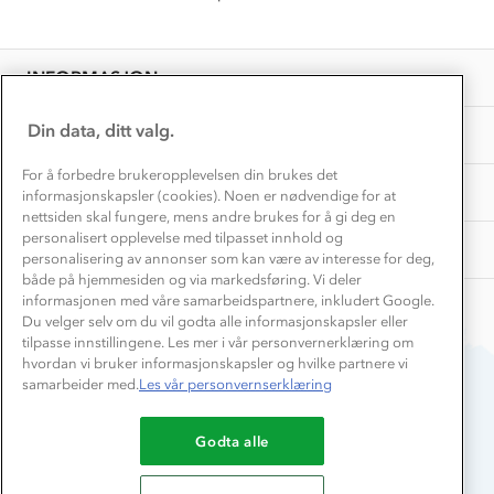
Få turinspirasjon og tips her⛰
Bedrift, barnehage og SFO
Personvern
EL-retur
Overnatte utendørs⛺
Presse
Samarbeide med oss?
INFORMASJON
Store størrelser
Storms turtips🐿️
Jobbe hos oss?
Turmat oppskrifter
Din data, ditt valg.
OM OSS
Leirskole 🥾
Beredskap
For å forbedre brukeropplevelsen din brukes det
Barnehageansatt
TIPS OG RÅD
informasjonskapsler (cookies). Noen er nødvendige for at
nettsiden skal fungere, mens andre brukes for å gi deg en
Tips til hyttetur
personalisert opplevelse med tilpasset innhold og
AKTIVITETER
personalisering av annonser som kan være av interesse for deg,
både på hjemmesiden og via markedsføring. Vi deler
informasjonen med våre samarbeidspartnere, inkludert Google.
Du velger selv om du vil godta alle informasjonskapsler eller
tilpasse innstillingene. Les mer i vår personvernerklæring om
hvordan vi bruker informasjonskapsler og hvilke partnere vi
samarbeider med.
Les vår personvernserklæring
Du betaler enkelt med
Godta alle