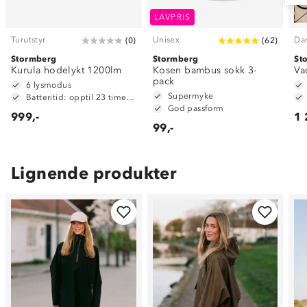
LAVPRIS
Turutstyr
Unisex
Da
(
0
)
(
62
)
Stormberg
Stormberg
St
Kurula hodelykt 1200lm
Kosen bambus sokk 3-
Va
pack
6 lysmodus
Supermyke
Batteritid: opptil 23 timer (low)
God passform
999,-
1 
99,-
Lignende produkter