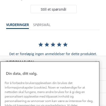
Kundeservice
rating
Etisk handel
Alt du trenger til Norgesferien
Still et spørsmål
Kontakt oss
Dyreetikk
Dette trenger du til barnehagen
Konkurransevinnere
1% til samfunnet
VURDERINGER
SPØRSMÅL
Gravidklær
Kundeklubb
Inkludering
Hvordan velge riktig turtøy?
Norgesferie 🇳🇴
Våre butikker
Materialer
Vask og vedlikehold
Få turinspirasjon og tips her⛰
Bedrift, barnehage og SFO
Personvern
Det er foreløpig ingen anmeldelser for dette produktet.
EL-retur
Overnatte utendørs⛺
Presse
Samarbeide med oss?
INFORMASJON
Store størrelser
Storms turtips🐿️
Jobbe hos oss?
Turmat oppskrifter
Din data, ditt valg.
OM OSS
Leirskole 🥾
Beredskap
For å forbedre brukeropplevelsen din brukes det
Barnehageansatt
TIPS OG RÅD
informasjonskapsler (cookies). Noen er nødvendige for at
nettsiden skal fungere, mens andre brukes for å gi deg en
Tips til hyttetur
personalisert opplevelse med tilpasset innhold og
AKTIVITETER
personalisering av annonser som kan være av interesse for deg,
både på hjemmesiden og via markedsføring. Vi deler