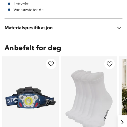
Lettvekt
Vannavstøtende
Ytterside: 100 % PU-materiale
Materialspesifikasjon
Innside: 100 % polyester
Anbefalt for deg