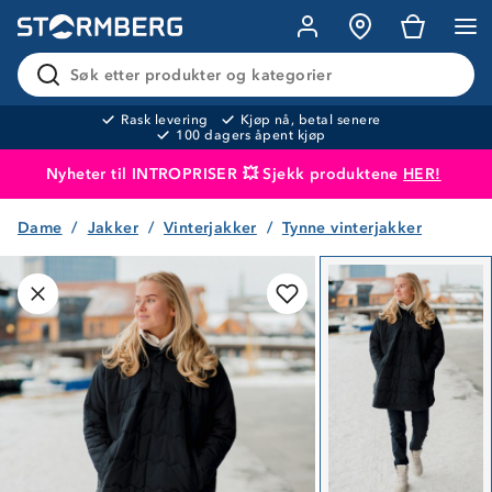
Søk etter produkter og kategorier
Rask levering
Kjøp nå, betal senere
100 dagers åpent kjøp
Nyheter til INTROPRISER 💥 Sjekk produktene
HER!
Dame
Jakker
Vinterjakker
Tynne vinterjakker
Produktet er lagt i handlekurven
Til kassen