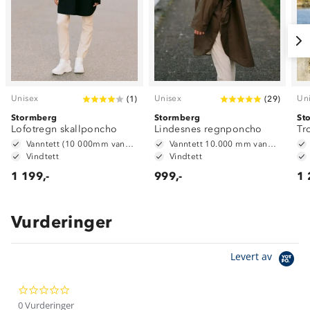
Unisex
Unisex
Un
(
1
)
(
29
)
Stormberg
Stormberg
St
Lofotregn skallponcho
Lindesnes regnponcho
Tr
Vanntett (10 000mm vannsøyle)
Vanntett 10.000 mm vannsøyle
Vindtett
Vindtett
1 199,-
999,-
1 
Vurderinger
Om Stormberg
Levert av
Verdigrunnlag
0.0
Klima og miljø
Trelagsprinsippet barn
star
0 Vurderinger