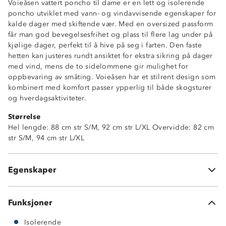
Voieåsen vattert poncho til dame er en lett og isolerende
poncho utviklet med vann- og vindavvisende egenskaper for
kalde dager med skiftende vær. Med en oversized passform
får man god bevegelsesfrihet og plass til flere lag under på
kjølige dager, perfekt til å hive på seg i farten. Den faste
hetten kan justeres rundt ansiktet for ekstra sikring på dager
med vind, mens de to sidelommene gir mulighet for
oppbevaring av småting. Voieåsen har et stilrent design som
kombinert med komfort passer ypperlig til både skogsturer
Isolerende
og hverdagsaktiviteter.
Lettvekt
Størrelse
Vannavvisende
Hel lengde: 88 cm str S/M, 92 cm str L/XL Overvidde: 82 cm
Vindavvisende
str S/M, 94 cm str L/XL
Oversized passform
Fast hette med justering rundt ansikt
To sidelommer
Egenskaper
Elastikk rundt håndledd
Funksjoner
Isolerende