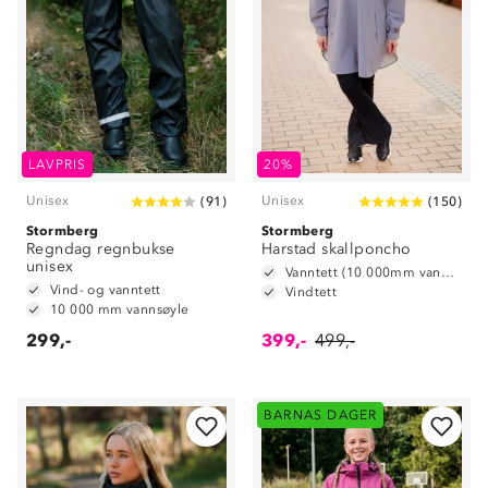
LAVPRIS
20%
Unisex
Unisex
(
91
)
(
150
)
Stormberg
Stormberg
Regndag regnbukse
Harstad skallponcho
unisex
Vanntett (10 000mm vannsøyle)
Vind- og vanntett
Vindtett
10 000 mm vannsøyle
299,-
399,-
499,-
BARNAS DAGER