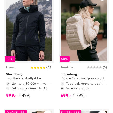
60%
50%
Dame
Turutstyr
(
48
)
(
0
)
Stormberg
Stormberg
Trolltunga skalljakke
Dovre 2-i-1 ryggsekk 25 L
Vanntett (30 000 mm vannsøyle)
Topplokk konverteres til hoftebelte
Fukttransporterende (10 000 g/m2/24t)
Vannavstøtende
999,-
2 499,-
699,-
1 399,-
DAGSKUPP
DAGSKUPP