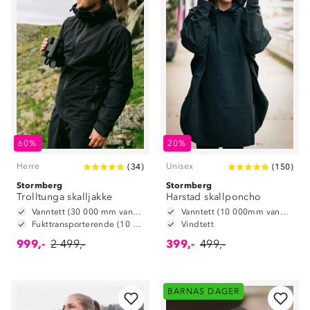
60%
20%
Herre
Unisex
(
34
)
(
150
)
Stormberg
Stormberg
Trolltunga skalljakke
Harstad skallponcho
Vanntett (30 000 mm vannsøyle)
Vanntett (10 000mm vannsøyle)
Fukttransporterende (10 000 g/m2/24t)
Vindtett
999,-
2 499,-
399,-
499,-
BARNAS DAGER