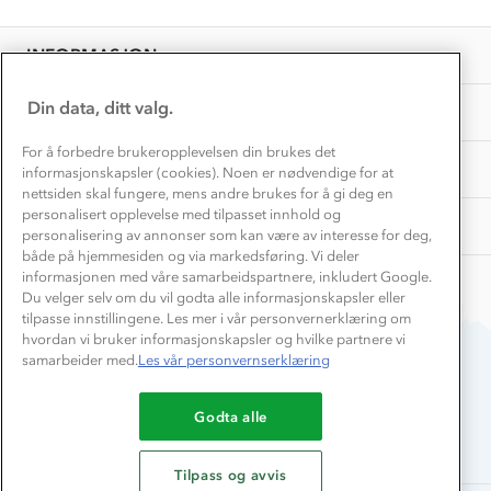
Personvern
EL-retur
Overnatte utendørs⛺
Presse
Samarbeide med oss?
INFORMASJON
Store størrelser
Storms turtips🐿️
Jobbe hos oss?
Turmat oppskrifter
Din data, ditt valg.
OM OSS
Leirskole 🥾
Beredskap
For å forbedre brukeropplevelsen din brukes det
Barnehageansatt
TIPS OG RÅD
informasjonskapsler (cookies). Noen er nødvendige for at
nettsiden skal fungere, mens andre brukes for å gi deg en
Tips til hyttetur
personalisert opplevelse med tilpasset innhold og
AKTIVITETER
personalisering av annonser som kan være av interesse for deg,
både på hjemmesiden og via markedsføring. Vi deler
informasjonen med våre samarbeidspartnere, inkludert Google.
Du velger selv om du vil godta alle informasjonskapsler eller
tilpasse innstillingene. Les mer i vår personvernerklæring om
hvordan vi bruker informasjonskapsler og hvilke partnere vi
samarbeider med.
Les vår personvernserklæring
Du betaler enkelt med
Godta alle
Tilpass og avvis