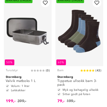
BARNAS DAGER
BARNAS DAGER
50%
60%
Turutstyr
Barn
(
0
)
(
43
)
Stormberg
Stormberg
Valvik matboks 1 L
Tippetue ullsokk barn 3-
pack
Volum: 1 liter
Myk og behagelig ullsokk
Lekksikker
Sitter godt på foten
199,-
399,-
79,-
199,-