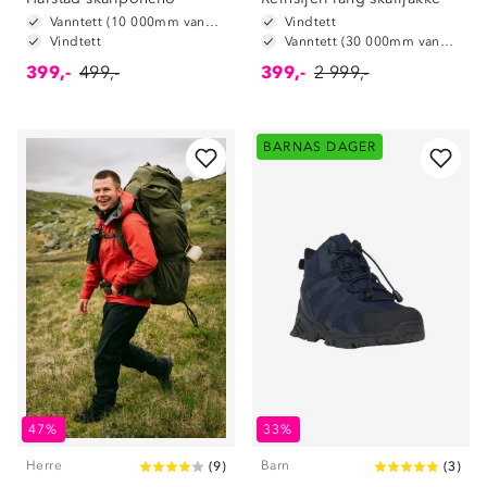
Vanntett (10 000mm vannsøyle)
Vindtett
Vindtett
Vanntett (30 000mm vannsøyle)
399,-
499,-
399,-
2 999,-
BARNAS DAGER
47%
33%
Herre
Barn
(
9
)
(
3
)