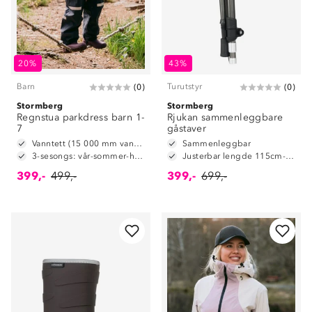
20%
43%
Barn
Turutstyr
(
0
)
(
0
)
Stormberg
Stormberg
Regnstua parkdress barn 1-
Rjukan sammenleggbare
7
gåstaver
Vanntett (15 000 mm vannsøyle)
Sammenleggbar
3-sesongs: vår-sommer-høst
Justerbar lengde 115cm-135cm
399,-
499,-
399,-
699,-