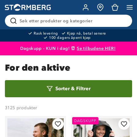
Søk etter produkter og kategorier
Rask levering
Kjøp nå, betal senere
100 dagers åpent kjøp
Dagskupp - KUN i dag! ⏰
Se tilbudene HER!
Produktet er lagt i handlekurven
Til kassen
For den aktive
Sorter
Sorter
&
Filtrer
etter
3125
produkter
DAGSKUPP