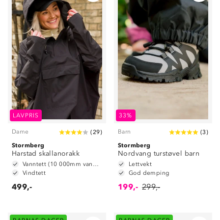
LAVPRIS
33%
Dame
Barn
(
29
)
(
3
)
Stormberg
Stormberg
Harstad skallanorakk
Nordvang turstøvel barn
Vanntett (10 000mm vannsøyle)
Lettvekt
Vindtett
God demping
499,-
199,-
299,-