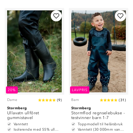
20%
LAVPRIS
Dame
Barn
(
9
)
(
31
)
Stormberg
Stormberg
Ullavatn ullfôret
Stormflod regnselebukse -
gummistøvel
testvinner barn 1-7
Vanntett
Toppmodell til helårsbruk
Isolerende med 55% ullmiks
Vanntett (30 000mm vannsøyle)