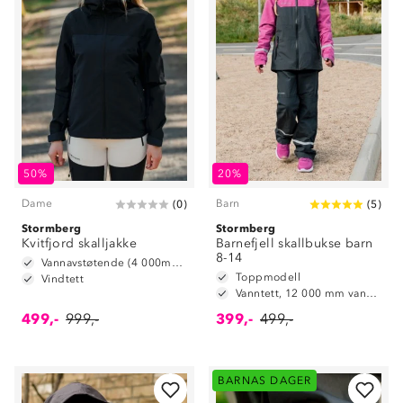
50%
20%
Dame
Barn
(
0
)
(
5
)
Stormberg
Stormberg
Kvitfjord skalljakke
Barnefjell skallbukse barn
8-14
Vannavstøtende (4 000mm vannsøyle)
Toppmodell
Vindtett
Vanntett, 12 000 mm vannsøyle
499,-
999,-
399,-
499,-
BARNAS DAGER