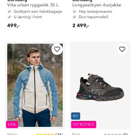
Vika urban ryggsekk 35 L
Longyearbyen dunjakke
Godkjent som håndbagasje
Høy isolasjonsevne
U-åpning i front
Dun toppmodell
499,-
2 499,-
NY
60%
INTROPRIS
Herre
Barn
(
34
)
(
0
)