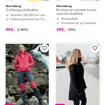
Stormberg
Stormberg
Trolltunga skalljakke
Blinketind vanntett tursko
med blinkeeffekt
Vanntett (30 000 mm vannsøyle)
Blinkeeffekt
Fukttransporterende (10 000 g/m2/24t)
Forsterket tå- og hærparti
999,-
2 499,-
399,-
799,-