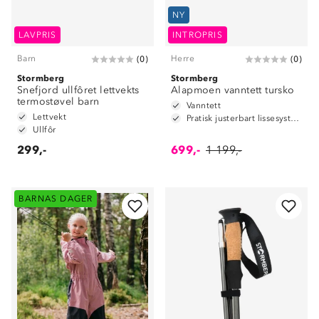
NY
LAVPRIS
INTROPRIS
Barn
Herre
(
0
)
(
0
)
Stormberg
Stormberg
Snefjord ullfôret lettvekts
Alapmoen vanntett tursko
termostøvel barn
Vanntett
Lettvekt
Pratisk justerbart lissesystem
Ullfôr
299,-
699,-
1 199,-
BARNAS DAGER