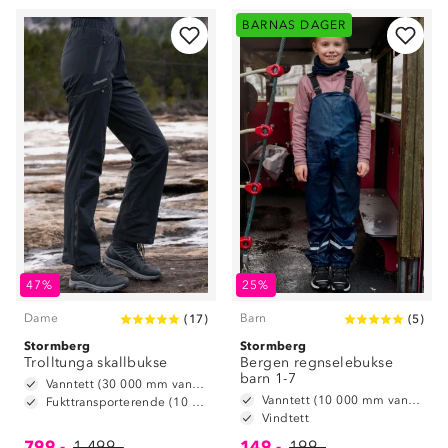
BARNAS DAGER
47%
25%
Dame
Barn
(
17
)
(
5
)
Stormberg
Stormberg
Trolltunga skallbukse
Bergen regnselebukse
barn 1-7
Vanntett (30 000 mm vannsøyle)
Vanntett (10 000 mm vannsøyle)
Fukttransporterende (10 000 g/m2/24t)
Vindtett
799,-
1 499,-
149,-
199,-