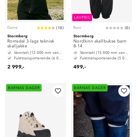
LAVPRIS
Dame
Barn
(
10
)
(
0
)
Stormberg
Stormberg
Romsdal 3-lags teknisk
Nordkinn skallbukse barn
skalljakke
8-14
Vanntett (12 000 mm vannsøyle)
Vanntett (15 000 mm vannsøyle)
Fukttransporterende (6 000 g/ m2/ 24t)
Fukttransporterende (5 000 g/m2/24t)
2 999,-
499,-
BARNAS DAGER
BARNAS DAGER