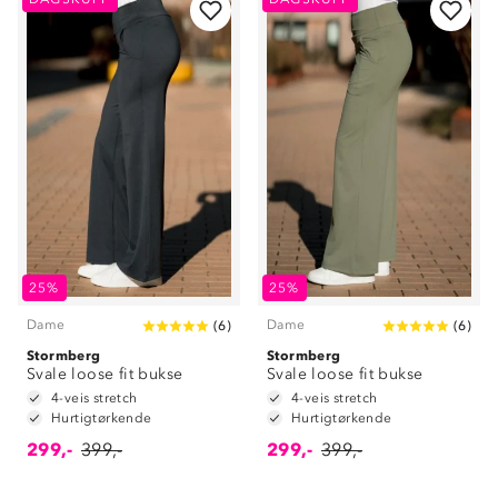
25%
25%
Dame
Dame
(
6
)
(
6
)
Stormberg
Stormberg
Svale loose fit bukse
Svale loose fit bukse
4-veis stretch
4-veis stretch
Hurtigtørkende
Hurtigtørkende
299,-
399,-
299,-
399,-