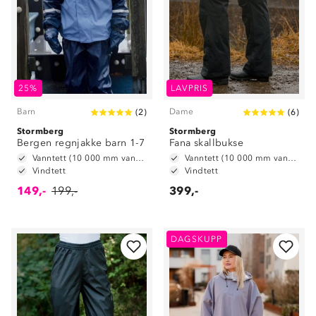
25%
LAVPRIS
Barn
Dame
(
2
)
(
6
)
Stormberg
Stormberg
Bergen regnjakke barn 1-7
Fana skallbukse
Vanntett (10 000 mm vannsøyle)
Vanntett (10 000 mm vannsøyle)
Vindtett
Vindtett
149,-
199,-
399,-
DAGSKUPP