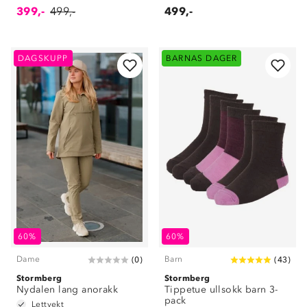
399,-
499,-
499,-
DAGSKUPP
BARNAS DAGER
60%
60%
Dame
Barn
(
0
)
(
43
)
Stormberg
Stormberg
Nydalen lang anorakk
Tippetue ullsokk barn 3-
pack
Lettvekt