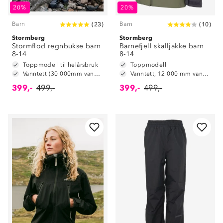
20%
20%
Barn
Barn
(
23
)
(
10
)
Stormberg
Stormberg
Stormflod regnbukse barn
Barnefjell skalljakke barn
8-14
8-14
Toppmodell til helårsbruk
Toppmodell
Vanntett (30 000mm vannsøyle)
Vanntett, 12 000 mm vannsøyle
399,-
499,-
399,-
499,-