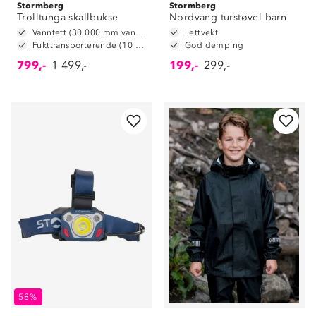
Stormberg
Stormberg
Trolltunga skallbukse
Nordvang turstøvel barn
Vanntett (30 000 mm vannsøyle)
Lettvekt
Fukttransporterende (10 000 g/m2/24t)
God demping
799,-
1 499,-
199,-
299,-
58%