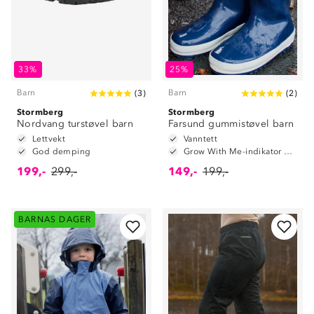
33%
25%
Barn
Barn
(
3
)
(
2
)
Stormberg
Stormberg
Nordvang turstøvel barn
Farsund gummistøvel barn
Lettvekt
Vanntett
God demping
Grow With Me-indikator på innersåle
199,-
299,-
149,-
199,-
BARNAS DAGER