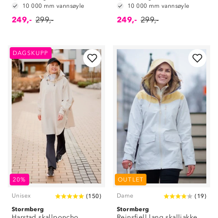
10 000 mm vannsøyle
10 000 mm vannsøyle
249,-
299,-
249,-
299,-
DAGSKUPP
20%
OUTLET
Unisex
Dame
(
150
)
(
19
)
Stormberg
Stormberg
Harstad skallponcho
Reinsfjell lang skalljakke