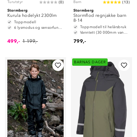
Turutstyr
Barn
(
0
)
(
13
)
Stormberg
Stormberg
Kurula hodelykt 2300lm
Stormflod regnjakke barn
8-14
Toppmodell
Toppmodell til helårsbruk
6 lysmodus og sensorfunksjon
Vanntett (30 000mm vannsøyle)
499,-
1 199,-
799,-
BARNAS DAGER