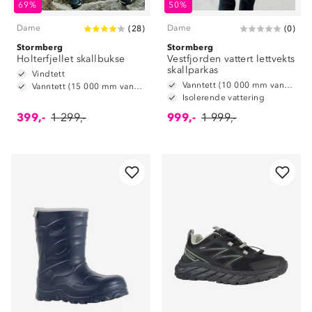
69%
50%
Dame
Dame
(
28
)
(
0
)
Stormberg
Stormberg
Holterfjellet skallbukse
Vestfjorden vattert lettvekts
skallparkas
Vindtett
Vanntett (10 000 mm vannsøyle)
Vanntett (15 000 mm vannsøyle)
Isolerende vattering
399,-
1 299,-
999,-
1 999,-