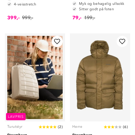
Myk og behagelig ullsokk
4-veisstretch
Sitter godt på foten
399,-
999,-
79,-
199,-
LAVPRIS
Turutstyr
Herre
(
2
)
(
6
)
Stormberg
Stormberg