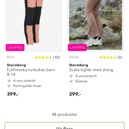
Om Stormberg
LAVPRIS
LAVPRIS
Barn
Dame
(
10
)
(
3
)
Verdigrunnlag
Stormberg
Stormberg
Fjellmarka turbukse barn
Klima og miljø
Svale tights med sleng
Trelagsprinsippet barn
8-14
4-veisstretch
Kundeservice
4-veis stretch
Etisk handel
Elastisk
Alt du trenger til Norgesferien
Formsydde knær
Kontakt oss
Dyreetikk
399,-
299,-
Dette trenger du til barnehagen
Konkurransevinnere
1% til samfunnet
Gravidklær
Kundeklubb
48 produkter
Inkludering
Hvordan velge riktig turtøy?
Norgesferie 🇳🇴
Våre butikker
Materialer
Vis flere