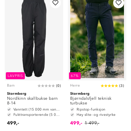
LAVPRIS
67%
Barn
Herre
(
0
)
(
3
)
Stormberg
Stormberg
Nordkinn skallbukse barn
Bjørndalsfjell teknisk
8-14
turbukse
Vanntett (15 000 mm vannsøyle)
Ripstop-funksjon
Fukttransporterende (5 000 g/m2/24t)
Høy slite- og rivestyrke
499,-
499,-
1 499,-