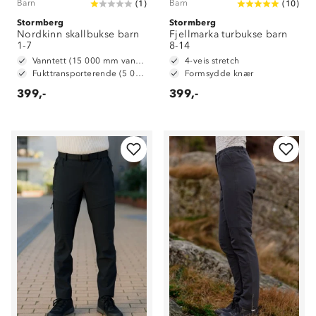
Barn
Barn
(
1
)
(
10
)
Stormberg
Stormberg
Nordkinn skallbukse barn
Fjellmarka turbukse barn
1-7
8-14
Vanntett (15 000 mm vannsøyle)
4-veis stretch
Fukttransporterende (5 000 g/m2/24t)
Formsydde knær
399,-
399,-