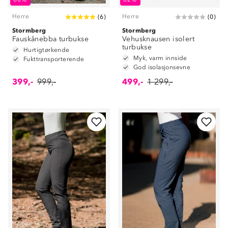
Herre
Herre
(
6
)
(
0
)
Stormberg
Stormberg
Fauskånebba turbukse
Vehusknausen isolert
turbukse
Hurtigtørkende
Myk, varm innside
Fukttransporterende
God isolasjonsevne
399,-
999,-
499,-
1 299,-