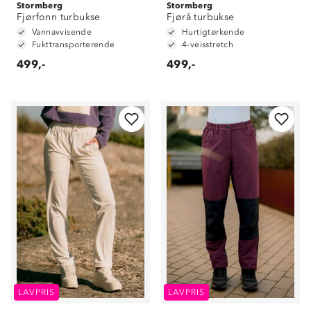
Stormberg
Stormberg
Fjørfonn turbukse
Fjørå turbukse
Vannavvisende
Hurtigtørkende
Fukttransporterende
4-veisstretch
499,-
499,-
LAVPRIS
LAVPRIS