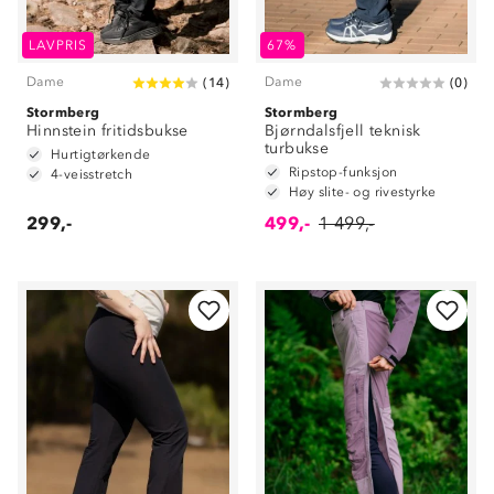
LAVPRIS
67%
Dame
Dame
(
14
)
(
0
)
Stormberg
Stormberg
Hinnstein fritidsbukse
Bjørndalsfjell teknisk
turbukse
Hurtigtørkende
Ripstop-funksjon
4-veisstretch
Høy slite- og rivestyrke
299,-
499,-
1 499,-