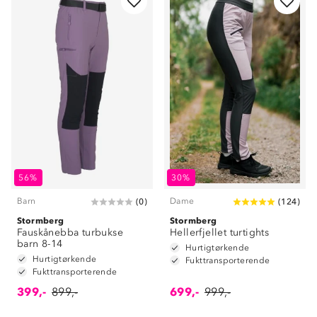
56%
30%
Barn
Dame
(
0
)
(
124
)
Stormberg
Stormberg
Fauskånebba turbukse
Hellerfjellet turtights
barn 8-14
Hurtigtørkende
Hurtigtørkende
Fukttransporterende
Fukttransporterende
399,-
899,-
699,-
999,-