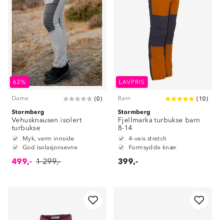
62%
LAVPRIS
Dame
Barn
(
0
)
(
10
)
Stormberg
Stormberg
Vehusknausen isolert
Fjellmarka turbukse barn
turbukse
8-14
Myk, varm innside
4-veis stretch
God isolasjonsevne
Formsydde knær
499,-
1 299,-
399,-