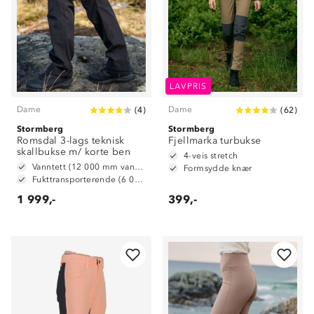
LAVPRIS
Dame
Dame
(
4
)
(
62
)
Stormberg
Stormberg
Romsdal 3-lags teknisk
Fjellmarka turbukse
skallbukse m/ korte ben
4-veis stretch
Vanntett (12 000 mm vannsøyle)
Formsydde knær
Fukttransporterende (6 000 g/ m2/ 24t)
1 999,-
399,-