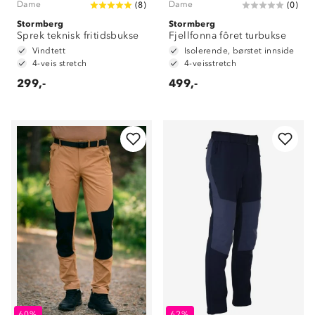
Dame
Dame
(
8
)
(
0
)
Stormberg
Stormberg
Sprek teknisk fritidsbukse
Fjellfonna fôret turbukse
Vindtett
Isolerende, børstet innside
4-veis stretch
4-veisstretch
299,-
499,-
60%
62%