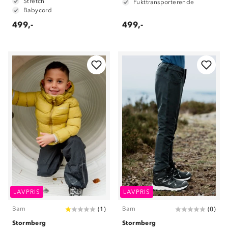
Stretch
Fukttransporterende
Babycord
499,-
499,-
LAVPRIS
LAVPRIS
Barn
Barn
(
1
)
(
0
)
Stormberg
Stormberg