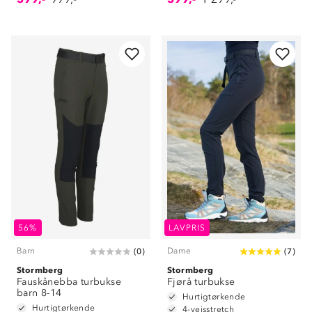
56%
LAVPRIS
Barn
Dame
(
0
)
(
7
)
Stormberg
Stormberg
Fauskånebba turbukse
Fjørå turbukse
barn 8-14
Hurtigtørkende
Hurtigtørkende
4-veisstretch