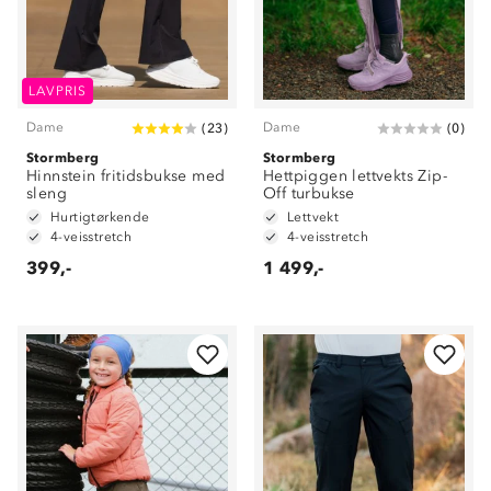
LAVPRIS
Dame
Dame
(
23
)
(
0
)
Stormberg
Stormberg
Hinnstein fritidsbukse med
Hettpiggen lettvekts Zip-
sleng
Off turbukse
Hurtigtørkende
Lettvekt
4-veisstretch
4-veisstretch
399,-
1 499,-