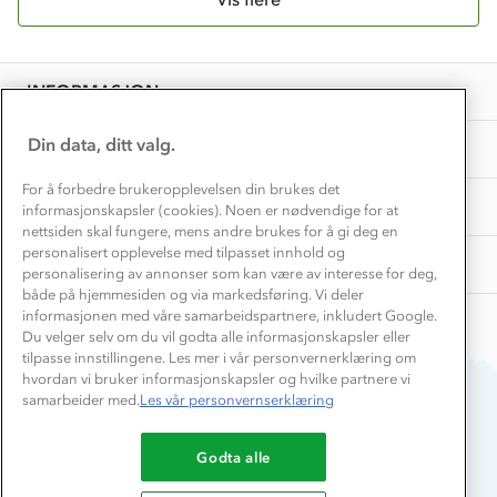
Vask og vedlikehold
Få turinspirasjon og tips her⛰
Bedrift, barnehage og SFO
Personvern
EL-retur
Overnatte utendørs⛺
Presse
Samarbeide med oss?
INFORMASJON
Store størrelser
Storms turtips🐿️
Jobbe hos oss?
Turmat oppskrifter
Din data, ditt valg.
OM OSS
Leirskole 🥾
Beredskap
For å forbedre brukeropplevelsen din brukes det
Barnehageansatt
TIPS OG RÅD
informasjonskapsler (cookies). Noen er nødvendige for at
nettsiden skal fungere, mens andre brukes for å gi deg en
Tips til hyttetur
personalisert opplevelse med tilpasset innhold og
AKTIVITETER
personalisering av annonser som kan være av interesse for deg,
både på hjemmesiden og via markedsføring. Vi deler
informasjonen med våre samarbeidspartnere, inkludert Google.
Du velger selv om du vil godta alle informasjonskapsler eller
tilpasse innstillingene. Les mer i vår personvernerklæring om
hvordan vi bruker informasjonskapsler og hvilke partnere vi
samarbeider med.
Les vår personvernserklæring
Du betaler enkelt med
Godta alle