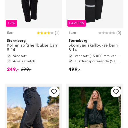
17%
LAVPRIS
Barn
Barn
(
1
)
(
0
)
Stormberg
Stormberg
Kollen softshellbukse barn
Skomvær skallbukse barn
8-14
8-14
Vindtett
Vanntett (15 000 mm vannsøyle)
4-veis stretch
Fukttransporterende (5 000 g/ m2/ 24t)
249,-
299,-
499,-