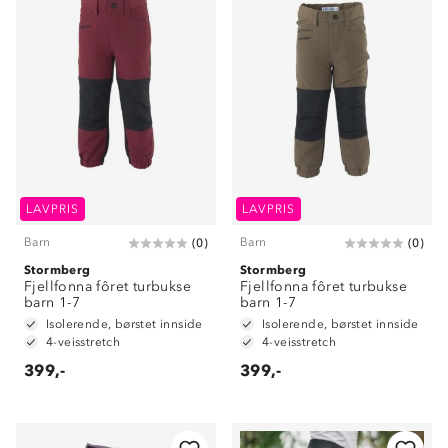
LAVPRIS
LAVPRIS
Barn
Barn
(
0
)
(
0
)
Stormberg
Stormberg
Fjellfonna fôret turbukse
Fjellfonna fôret turbukse
barn 1-7
barn 1-7
Isolerende, børstet innside
Isolerende, børstet innside
4-veisstretch
4-veisstretch
399,-
399,-