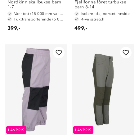
Nordkinn skallbukse barn
Fjellfonna fôret turbukse
1-7
barn 8-14
Vanntett (15 000 mm vannsøyle)
Isolerende, børstet innside
Fukttransporterende (5 000 g/m2/24t)
4-veisstretch
399,-
499,-
LAVPRIS
LAVPRIS