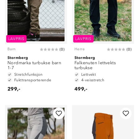
LAVPRIS
LAVPRIS
Barn
Herre
(
0
)
(
0
)
Stormberg
Stormberg
Nordmarka turbukse barn
Falkenuten lettvekts
1-7
turbukse
Stretchfunksjon
Lettvekt
Fukttransporterende
4-veisstretch
299,-
499,-