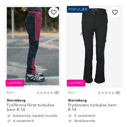
POPULÆR
LAVPRIS
LAVPRIS
Barn
Barn
(
0
)
(
0
)
Stormberg
Stormberg
Fjellfonna fôret turbukse
Frydsnuten turbukse barn
barn 8-14
8-14
Isolerende, børstet innside
2-veisstretch
4-veisstretch
Ventilerende