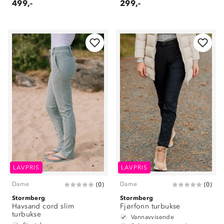
499,-
299,-
LAVPRIS
LAVPRIS
Dame
Dame
(
0
)
(
0
)
Stormberg
Stormberg
Havsand cord slim
Fjørfonn turbukse
turbukse
Vannavvisende