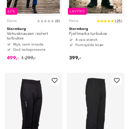
62%
LAVPRIS
Dame
Herre
(
0
)
(
25
)
Stormberg
Stormberg
Vehusknausen isolert
Fjellmarka turbukse
turbukse
4-veis stretch
Myk, varm innside
Formsydde knær
God isolasjonsevne
499,-
1 299,-
399,-