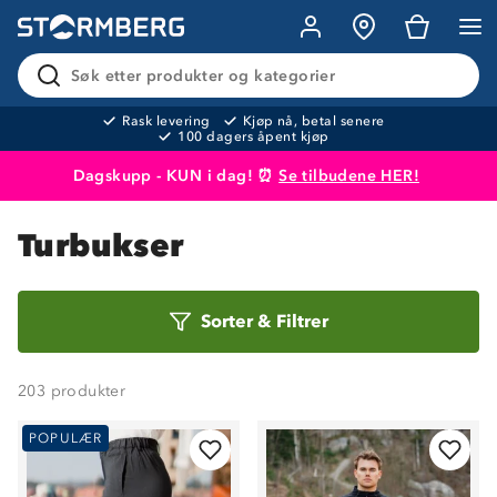
Søk etter produkter og kategorier
Rask levering
Kjøp nå, betal senere
100 dagers åpent kjøp
Dagskupp - KUN i dag! ⏰
Se tilbudene HER!
Produktet er lagt i handlekurven
Til kassen
Turbukser
Sorter
Sorter
&
Filtrer
etter
203
produkter
POPULÆR