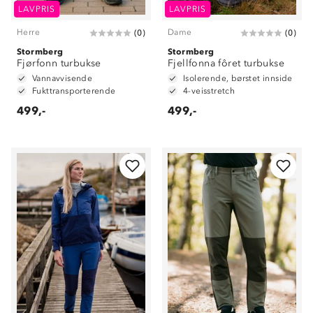
LAVPRIS
LAVPRIS
Herre
Dame
(
0
)
(
0
)
Stormberg
Stormberg
Fjørfonn turbukse
Fjellfonna fôret turbukse
Vannavvisende
Isolerende, børstet innside
Fukttransporterende
4-veisstretch
499,-
499,-