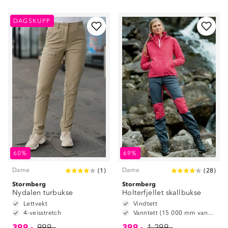
DAGSKUPP
60%
69%
Dame
Dame
(
1
)
(
28
)
Stormberg
Stormberg
Nydalen turbukse
Holterfjellet skallbukse
Lettvekt
Vindtett
4-veisstretch
Vanntett (15 000 mm vannsøyle)
399,-
999,-
399,-
1 299,-