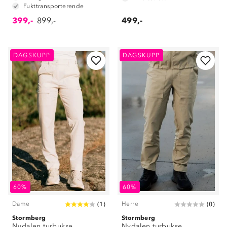
Fukttransporterende
399,-
899,-
499,-
DAGSKUPP
DAGSKUPP
60%
60%
Dame
Herre
(
1
)
(
0
)
Stormberg
Stormberg
Nydalen turbukse
Nydalen turbukse