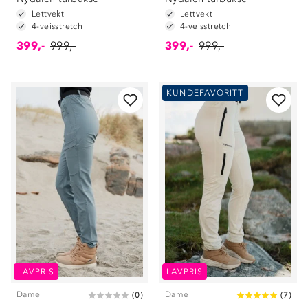
Lettvekt
Lettvekt
4-veisstretch
4-veisstretch
399,-
999,-
399,-
999,-
KUNDEFAVORITT
LAVPRIS
LAVPRIS
Dame
Dame
(
0
)
(
7
)