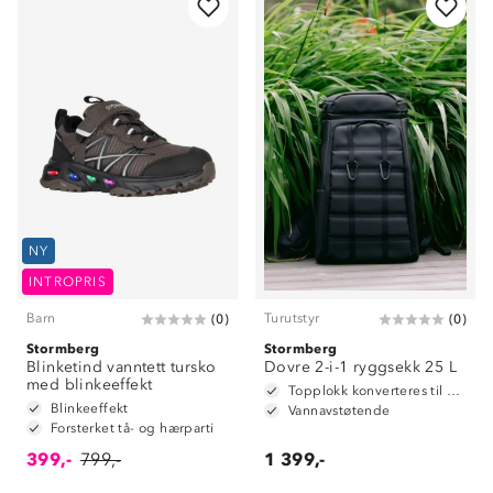
NY
INTROPRIS
Barn
Turutstyr
(
0
)
(
0
)
Stormberg
Stormberg
Blinketind vanntett tursko
Dovre 2-i-1 ryggsekk 25 L
med blinkeeffekt
Topplokk konverteres til hoftebelte
Blinkeeffekt
Vannavstøtende
Forsterket tå- og hærparti
399,-
799,-
1 399,-