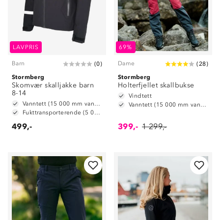
LAVPRIS
69%
Barn
Dame
(
0
)
(
28
)
Stormberg
Stormberg
Skomvær skalljakke barn
Holterfjellet skallbukse
8-14
Vindtett
Vanntett (15 000 mm vannsøyle)
Vanntett (15 000 mm vannsøyle)
Fukttransporterende (5 000 g/ m2/ 24t)
499,-
399,-
1 299,-