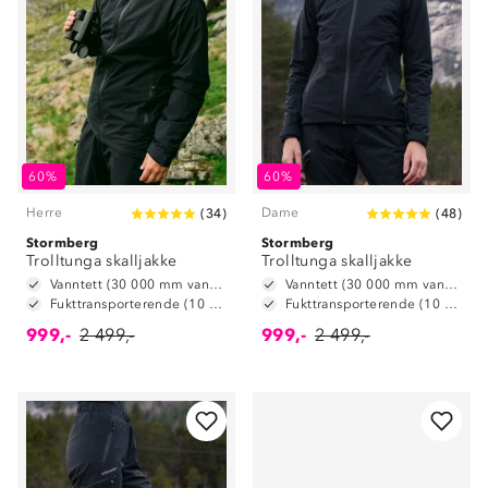
60%
60%
Herre
Dame
(
34
)
(
48
)
Stormberg
Stormberg
Trolltunga skalljakke
Trolltunga skalljakke
Vanntett (30 000 mm vannsøyle)
Vanntett (30 000 mm vannsøyle)
Fukttransporterende (10 000 g/m2/24t)
Fukttransporterende (10 000 g/m2/24t)
999,-
2 499,-
999,-
2 499,-