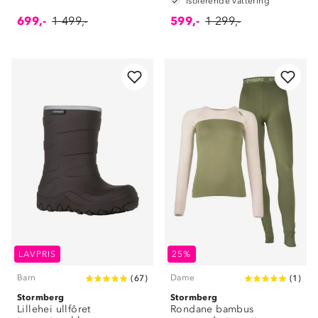
Isolerende vattering
699,-
1 499,-
599,-
1 299,-
LAVPRIS
25%
Barn
Dame
(
67
)
(
1
)
Stormberg
Stormberg
Lillehei ullfôret
Rondane bambus