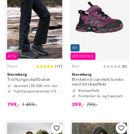
NY
47%
INTROPRIS
Dame
Barn
(
17
)
(
0
)
Stormberg
Stormberg
Trolltunga skallbukse
Blinketind vanntett tursko
med blinkeeffekt
Vanntett (30 000 mm vannsøyle)
Blinkeeffekt
Fukttransporterende (10 000 g/m2/24t)
Forsterket tå- og hærparti
799,-
1 499,-
399,-
799,-