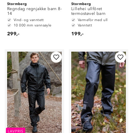
Stormberg
Stormberg
Regndag regnjakke barn 8-
Lillehei ullfôret
14
termostøvel barn
Vind- og vanntett
Varmefòr med ull
10 000 mm vannsøyle
Vanntett
299,-
199,-
LAVPRIS