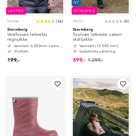
NY
LAVPRIS
INTROPRIS
Unisex
Herre
(
36
)
(
0
)
Stormberg
Stormberg
Vestfossen lettvekts
Svolvær lettvekts vattert
regnjakke
skalljakke
Vanntett, 6 000mm vannsøyle
Vanntett (12 000 mm)
Vindtett
Isolerende vattering
199,-
599,-
1 299,-