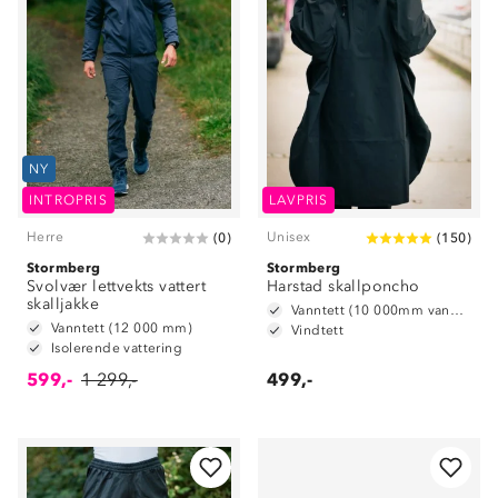
NY
INTROPRIS
LAVPRIS
Herre
Unisex
(
0
)
(
150
)
Stormberg
Stormberg
Svolvær lettvekts vattert
Harstad skallponcho
skalljakke
Vanntett (10 000mm vannsøyle)
Vanntett (12 000 mm)
Vindtett
Isolerende vattering
599,-
1 299,-
499,-