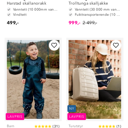
Harstad skallanorakk
Trolltunga skalljakke
Vanntett (10 000mm vannsøyle)
Vanntett (30 000 mm vannsøyle)
Vindtett
Fukttransporterende (10 000 g/m2/24t)
499,-
999,-
2 499,-
NY
LAVPRIS
LAVPRIS
Barn
Turutstyr
(
31
)
(
1
)