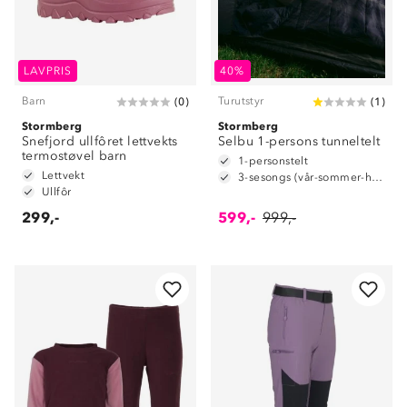
LAVPRIS
40%
Barn
Turutstyr
(
0
)
(
1
)
Stormberg
Stormberg
Snefjord ullfôret lettvekts
Selbu 1-persons tunneltelt
termostøvel barn
1-personstelt
Lettvekt
3-sesongs (vår-sommer-høst)
Ullfôr
299,-
599,-
999,-