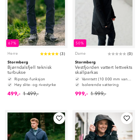
67%
50%
Herre
Dame
(
3
)
(
0
)
Stormberg
Stormberg
Bjørndalsfjell teknisk
Vestfjorden vattert lettvekts
turbukse
skallparkas
Ripstop-funksjon
Vanntett (10 000 mm vannsøyle)
Høy slite- og rivestyrke
Isolerende vattering
499,-
1 499,-
999,-
1 999,-