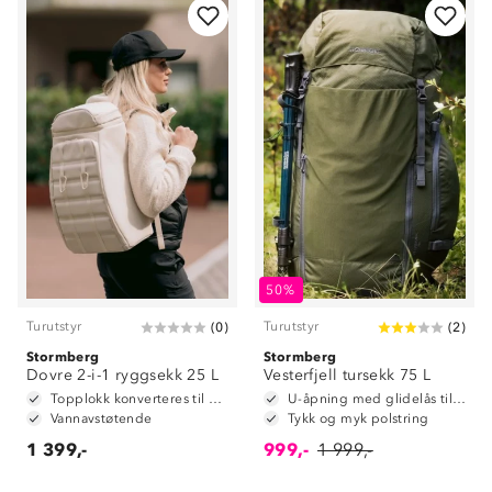
50%
Turutstyr
Turutstyr
(
0
)
(
2
)
Stormberg
Stormberg
Dovre 2-i-1 ryggsekk 25 L
Vesterfjell tursekk 75 L
Topplokk konverteres til hoftebelte
U-åpning med glidelås til hovedrom
Vannavstøtende
Tykk og myk polstring
1 399,-
999,-
1 999,-