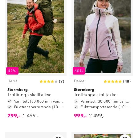
47%
60%
Herre
Dame
(
9
)
(
48
)
Stormberg
Stormberg
Trolltunga skallbukse
Trolltunga skalljakke
Vanntett (30 000 mm vannsøyle)
Vanntett (30 000 mm vannsøyle)
Fukttransporterende (10 000 g/m2/24t)
Fukttransporterende (10 000 g/m2/24t)
799,-
1 499,-
999,-
2 499,-