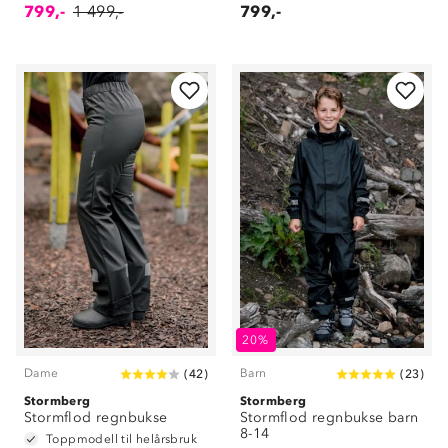
799,-
1 499,-
799,-
20%
Dame
Barn
(
42
)
(
23
)
Stormberg
Stormberg
Stormflod regnbukse
Stormflod regnbukse barn
8-14
Toppmodell til helårsbruk