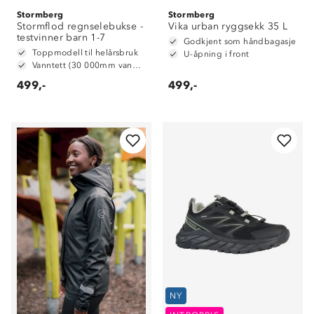
Stormberg
Stormberg
Stormflod regnselebukse -
Vika urban ryggsekk 35 L
testvinner barn 1-7
Godkjent som håndbagasje
Toppmodell til helårsbruk
U-åpning i front
Vanntett (30 000mm vannsøyle)
499,-
499,-
NY