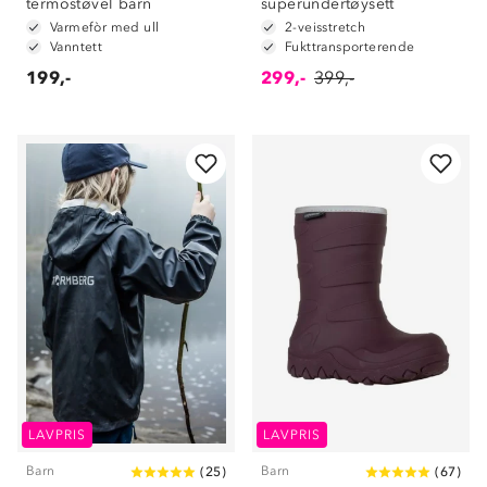
termostøvel barn
superundertøysett
Varmefòr med ull
2-veisstretch
Vanntett
Fukttransporterende
199,-
299,-
399,-
LAVPRIS
LAVPRIS
Barn
Barn
(
25
)
(
67
)