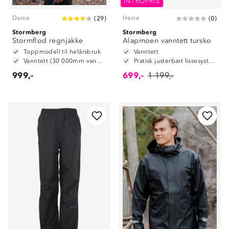
INTROPRIS
Dame
Herre
(
29
)
(
0
)
Stormberg
Stormberg
Stormflod regnjakke
Alapmoen vanntett tursko
Toppmodell til helårsbruk
Vanntett
Vanntett (30 000mm vannsøyle)
Pratisk justerbart lissesystem
999,-
699,-
1 199,-