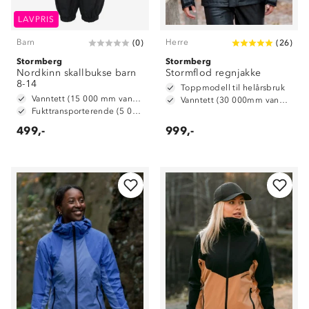
LAVPRIS
Barn
Herre
(
0
)
(
26
)
Stormberg
Stormberg
Nordkinn skallbukse barn
Stormflod regnjakke
8-14
Toppmodell til helårsbruk
Vanntett (15 000 mm vannsøyle)
Vanntett (30 000mm vannsøyle)
Fukttransporterende (5 000 g/m2/24t)
499,-
999,-