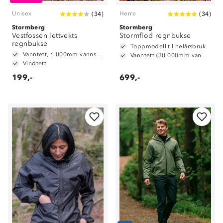
Unisex
Herre
(
34
)
(
34
)
Stormberg
Stormberg
Vestfossen lettvekts
Stormflod regnbukse
regnbukse
Toppmodell til helårsbruk
Vanntett, 6 000mm vannsøyle
Vanntett (30 000mm vannsøyle)
Vindtett
199,-
699,-