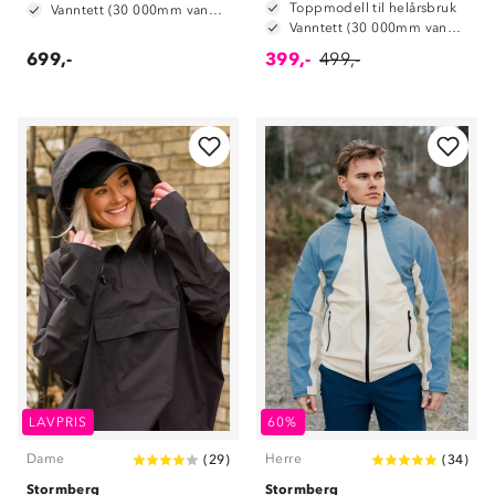
Toppmodell til helårsbruk
Vanntett (30 000mm vannsøyle)
Vanntett (30 000mm vannsøyle)
699,-
399,-
499,-
LAVPRIS
60%
Dame
Herre
(
29
)
(
34
)
Stormberg
Stormberg