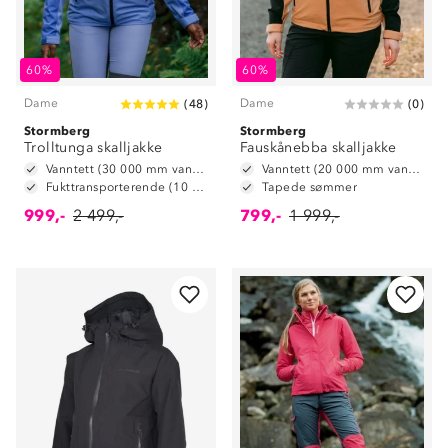
60%
60%
Dame
Dame
(
48
)
(
0
)
Stormberg
Stormberg
Trolltunga skalljakke
Fauskånebba skalljakke
Vanntett (30 000 mm vannsøyle)
Vanntett (20 000 mm vannsøyle)
Fukttransporterende (10 000 g/m2/24t)
Tapede sømmer
999,-
2 499,-
799,-
1 999,-