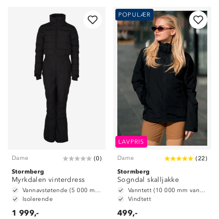
POPULÆR
LAVPRIS
Dame
Dame
(
0
)
(
22
)
Stormberg
Stormberg
Myrkdalen vinterdress
Sogndal skalljakke
Vannavstøtende (5 000 mm vannsøyle)
Vanntett (10 000 mm vannsøyle)
Isolerende
Vindtett
1 999,-
499,-