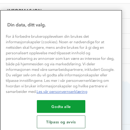
EL-retur
Overnatte utendørs⛺
Presse
Samarbeide med oss?
INFORMASJON
Store størrelser
Storms turtips🐿️
Jobbe hos oss?
Turmat oppskrifter
Din data, ditt valg.
OM OSS
Leirskole 🥾
Beredskap
For å forbedre brukeropplevelsen din brukes det
Barnehageansatt
TIPS OG RÅD
informasjonskapsler (cookies). Noen er nødvendige for at
nettsiden skal fungere, mens andre brukes for å gi deg en
Tips til hyttetur
personalisert opplevelse med tilpasset innhold og
AKTIVITETER
personalisering av annonser som kan være av interesse for deg,
både på hjemmesiden og via markedsføring. Vi deler
informasjonen med våre samarbeidspartnere, inkludert Google.
Du velger selv om du vil godta alle informasjonskapsler eller
tilpasse innstillingene. Les mer i vår personvernerklæring om
hvordan vi bruker informasjonskapsler og hvilke partnere vi
samarbeider med.
Les vår personvernserklæring
Du betaler enkelt med
Godta alle
Tilpass og avvis