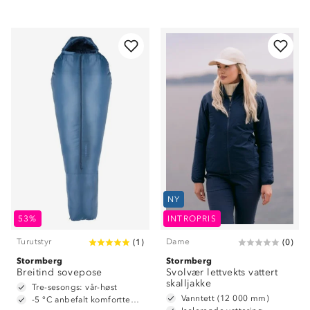
NY
53%
INTROPRIS
Turutstyr
Dame
(
1
)
(
0
)
Stormberg
Stormberg
Breitind sovepose
Svolvær lettvekts vattert
skalljakke
Tre-sesongs: vår-høst
Vanntett (12 000 mm)
-5 °C anbefalt komforttemperatur