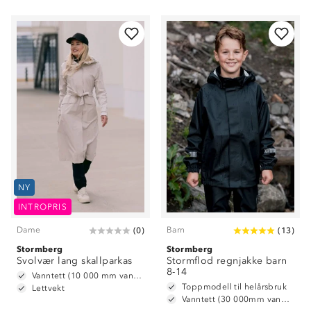
NY
INTROPRIS
Dame
Barn
(
0
)
(
13
)
Stormberg
Stormberg
Svolvær lang skallparkas
Stormflod regnjakke barn
8-14
Vanntett (10 000 mm vannsøyle)
Toppmodell til helårsbruk
Lettvekt
Vanntett (30 000mm vannsøyle)