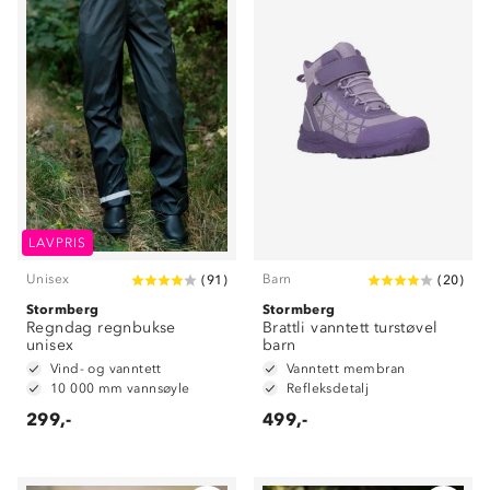
LAVPRIS
Unisex
Barn
(
91
)
(
20
)
Stormberg
Stormberg
Regndag regnbukse
Brattli vanntett turstøvel
unisex
barn
Vind- og vanntett
Vanntett membran
10 000 mm vannsøyle
Refleksdetalj
299,-
499,-