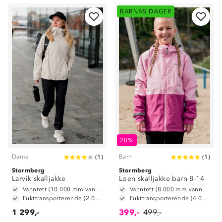
BARNAS DAGER
20%
Dame
Barn
(
1
)
(
1
)
Stormberg
Stormberg
Larvik skalljakke
Loen skalljakke barn 8-14
Vanntett (10 000 mm vannsøyle)
Vanntett (8 000 mm vannsøyle)
Fukttransporterende (2 000g/m2/24t)
Fukttransporterende (4 000 g/ m2/ 24t)
1 299,-
399,-
499,-