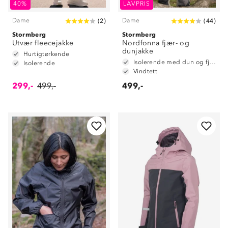
40%
LAVPRIS
Dame
Dame
(
2
)
(
44
)
Stormberg
Stormberg
Utvær fleecejakke
Nordfonna fjær- og
dunjakke
Hurtigtørkende
Isolerende med dun og fjær
Isolerende
Vindtett
299,-
499,-
499,-