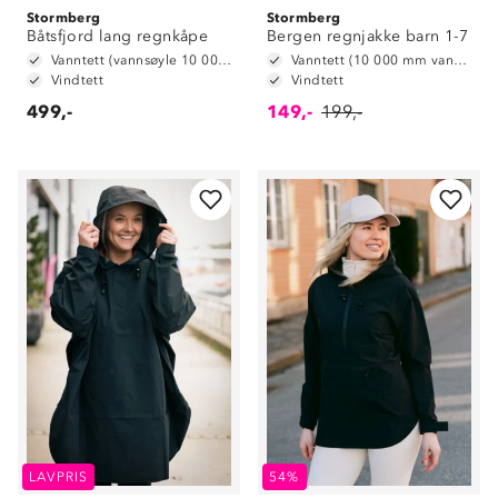
Stormberg
Stormberg
Båtsfjord lang regnkåpe
Bergen regnjakke barn 1-7
Vanntett (vannsøyle 10 000 mm)
Vanntett (10 000 mm vannsøyle)
Vindtett
Vindtett
499,-
149,-
199,-
LAVPRIS
54%