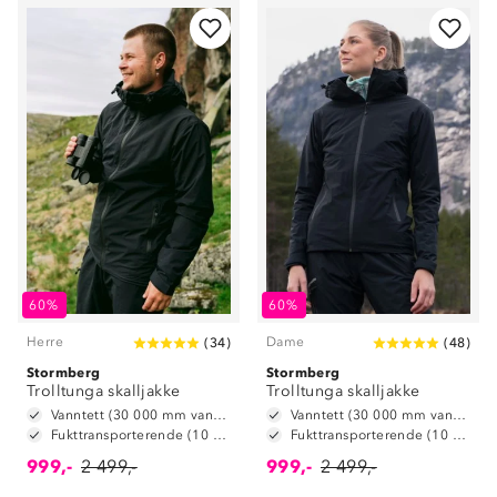
60%
60%
Herre
Dame
(
34
)
(
48
)
Stormberg
Stormberg
Trolltunga skalljakke
Trolltunga skalljakke
Vanntett (30 000 mm vannsøyle)
Vanntett (30 000 mm vannsøyle)
Fukttransporterende (10 000 g/m2/24t)
Fukttransporterende (10 000 g/m2/24t)
999,-
2 499,-
999,-
2 499,-