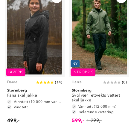
NY
LAVPRIS
INTROPRIS
Dame
Herre
(
14
)
(
0
)
Stormberg
Stormberg
Fana skalljakke
Svolvær lettvekts vattert
skalljakke
Vanntett (10 000 mm vannsøyle)
Vanntett (12 000 mm)
Vindtett
Isolerende vattering
499,-
599,-
1 299,-