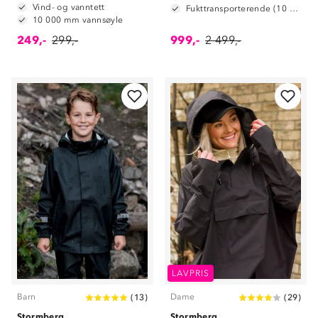
Vind- og vanntett
Fukttransporterende (10 000 g/m2/24t)
10 000 mm vannsøyle
249,-
299,-
999,-
2 499,-
LAVPRIS
Barn
Dame
(
13
)
(
29
)
Stormberg
Stormberg