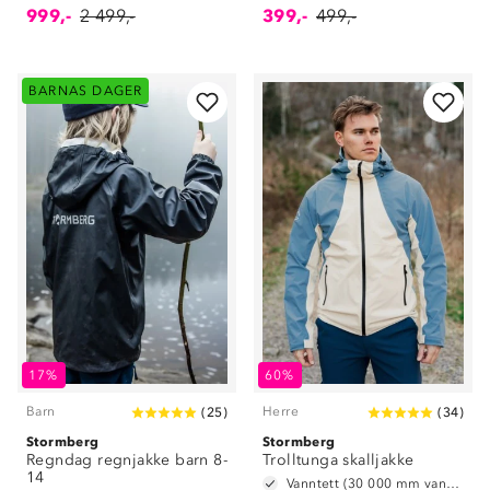
999,-
2 499,-
399,-
499,-
BARNAS DAGER
17%
60%
Barn
Herre
(
25
)
(
34
)
Stormberg
Stormberg
Regndag regnjakke barn 8-
Trolltunga skalljakke
14
Vanntett (30 000 mm vannsøyle)