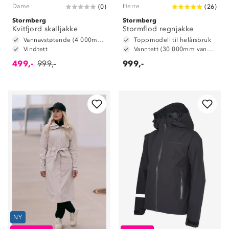
Dame
Herre
(
0
)
(
26
)
Stormberg
Stormberg
Kvitfjord skalljakke
Stormflod regnjakke
Vannavstøtende (4 000mm vannsøyle)
Toppmodell til helårsbruk
Vindtett
Vanntett (30 000mm vannsøyle)
499,-
999,-
999,-
NY