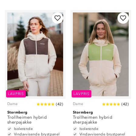
LAVPRIS
LAVPRIS
Dame
Dame
(
42
)
(
42
)
Stormberg
Stormberg
Trollheimen hybrid
Trollheimen hybrid
sherpajakke
sherpajakke
Isolerende
Isolerende
Vindavvisende brystpanel
Vindavvisende brystpanel