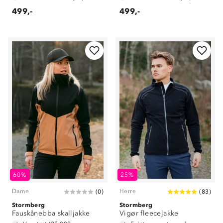
499,-
499,-
60%
25%
Dame
Herre
(
0
)
(
83
)
Stormberg
Stormberg
Fauskånebba skalljakke
Vigør fleecejakke