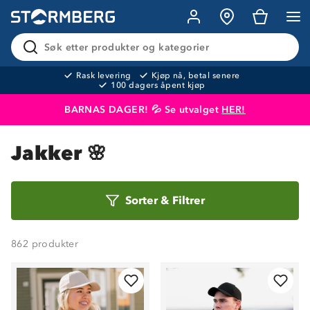
Søk etter produkter og kategorier
Rask levering
Kjøp nå, betal senere
100 dagers åpent kjøp
BARNAS DAGER! 💦 Se utvalget
HER!
Produktet er lagt i handlekurven
Til kassen
Jakker 🌸
Sorter
Sorter
&
Filtrer
etter
862
produkter