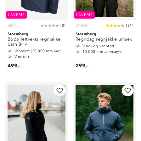
LAVPRIS
LAVPRIS
Barn
Unisex
(
0
)
(
81
)
Stormberg
Stormberg
Bodø lettvekts regnjakke
Regndag regnjakke unisex
barn 8-14
Vind- og vanntett
Vanntett (20 000 mm vannsøyle)
10 000 mm vannsøyle
Vindtett
499,-
299,-