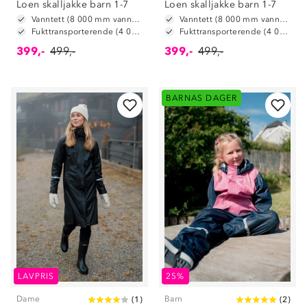
Loen skalljakke barn 1-7
Loen skalljakke barn 1-7
Vanntett (8 000 mm vannsøyle)
Vanntett (8 000 mm vannsøyle)
Fukttransporterende (4 000 g/ m2/ 24t)
Fukttransporterende (4 000 g/ m2/ 24t)
399,-
499,-
399,-
499,-
BARNAS DAGER
LAVPRIS
25%
Dame
Barn
(
1
)
(
2
)