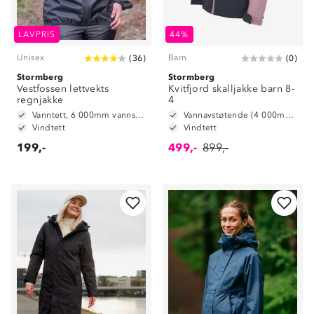
LAVPRIS
44%
Unisex
Barn
(
36
)
(
0
)
Stormberg
Stormberg
Vestfossen lettvekts
Kvitfjord skalljakke barn 8-
regnjakke
4
Vanntett, 6 000mm vannsøyle
Vannavstøtende (4 000mm vannsøyle)
Vindtett
Vindtett
199,-
499,-
899,-