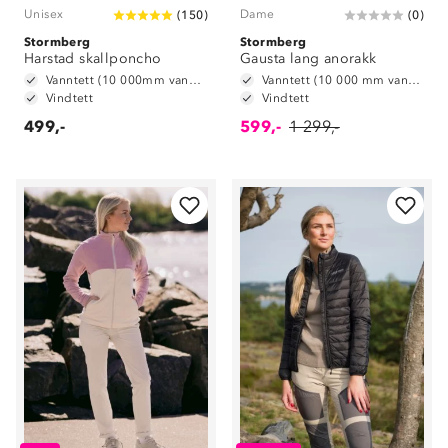
Unisex
Dame
(
150
)
(
0
)
Stormberg
Stormberg
Harstad skallponcho
Gausta lang anorakk
Vanntett (10 000mm vannsøyle)
Vanntett (10 000 mm vannsøyle)
Vindtett
Vindtett
499,-
599,-
1 299,-