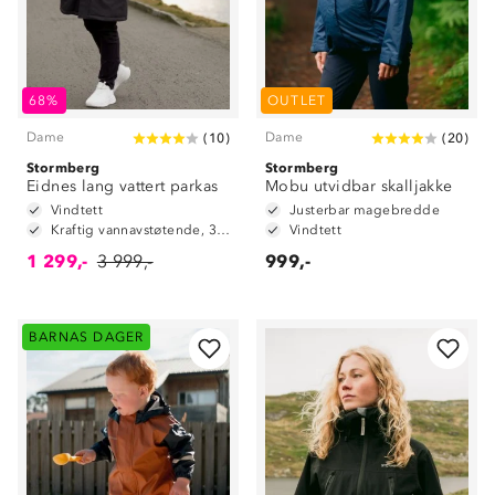
68%
OUTLET
Dame
Dame
(
10
)
(
20
)
Stormberg
Stormberg
Eidnes lang vattert parkas
Mobu utvidbar skalljakke
Vindtett
Justerbar magebredde
Kraftig vannavstøtende, 3.000mm vannsøyle
Vindtett
1 299,-
3 999,-
999,-
BARNAS DAGER