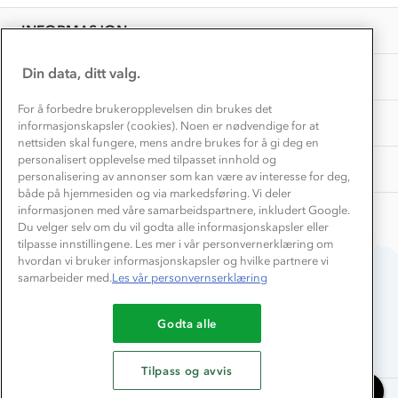
Overnatte utendørs⛺
Presse
Samarbeide med oss?
INFORMASJON
Store størrelser
Storms turtips🐿️
Jobbe hos oss?
Turmat oppskrifter
Din data, ditt valg.
OM OSS
Leirskole 🥾
Beredskap
For å forbedre brukeropplevelsen din brukes det
Barnehageansatt
TIPS OG RÅD
informasjonskapsler (cookies). Noen er nødvendige for at
nettsiden skal fungere, mens andre brukes for å gi deg en
Tips til hyttetur
personalisert opplevelse med tilpasset innhold og
AKTIVITETER
personalisering av annonser som kan være av interesse for deg,
både på hjemmesiden og via markedsføring. Vi deler
informasjonen med våre samarbeidspartnere, inkludert Google.
Du velger selv om du vil godta alle informasjonskapsler eller
tilpasse innstillingene. Les mer i vår personvernerklæring om
hvordan vi bruker informasjonskapsler og hvilke partnere vi
samarbeider med.
Les vår personvernserklæring
Du betaler enkelt med
Godta alle
Tilpass og avvis
Chat med oss