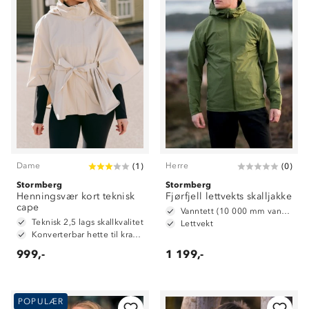
Dame
Herre
(
1
)
(
0
)
Stormberg
Stormberg
Henningsvær kort teknisk
Fjørfjell lettvekts skalljakke
cape
Vanntett (10 000 mm vannsøyle)
Teknisk 2,5 lags skallkvalitet
Lettvekt
Konverterbar hette til krage
999,-
1 199,-
POPULÆR