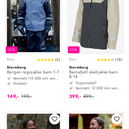
25%
20%
Barn
Barn
(
2
)
(
10
)
Stormberg
Stormberg
Bergen regnjakke barn 1-7
Barnefjell skalljakke barn
8-14
Vanntett (10 000 mm vannsøyle)
Toppmodell
Vindtett
Vanntett, 12 000 mm vannsøyle
149,-
199,-
399,-
499,-