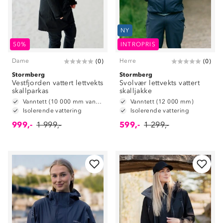
NY
50%
INTROPRIS
Dame
Herre
(
0
)
(
0
)
Stormberg
Stormberg
Vestfjorden vattert lettvekts
Svolvær lettvekts vattert
skallparkas
skalljakke
Vanntett (10 000 mm vannsøyle)
Vanntett (12 000 mm)
Isolerende vattering
Isolerende vattering
999,-
1 999,-
599,-
1 299,-