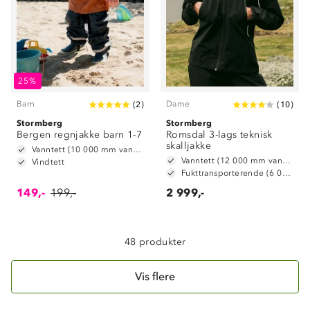
Om Stormberg
25%
Barn
Dame
(
2
)
(
10
)
Verdigrunnlag
Stormberg
Stormberg
Bergen regnjakke barn 1-7
Klima og miljø
Romsdal 3-lags teknisk
Trelagsprinsippet barn
skalljakke
Vanntett (10 000 mm vannsøyle)
Kundeservice
Vanntett (12 000 mm vannsøyle)
Etisk handel
Vindtett
Alt du trenger til Norgesferien
Fukttransporterende (6 000 g/ m2/ 24t)
Kontakt oss
Dyreetikk
149,-
199,-
2 999,-
Dette trenger du til barnehagen
Konkurransevinnere
1% til samfunnet
Gravidklær
Kundeklubb
48 produkter
Inkludering
Hvordan velge riktig turtøy?
Norgesferie 🇳🇴
Våre butikker
Materialer
Vis flere
Vask og vedlikehold
Få turinspirasjon og tips her⛰
Bedrift, barnehage og SFO
Personvern
EL-retur