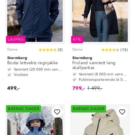
LAVPRIS
47%
Dame
Dame
(
3
)
(
13
)
Stormberg
Stormberg
Bodø lettvekts regnjakke
Froland vanntett lang
skallparkas
Vanntett (20 000 mm vannsøyle)
Vanntett (8 000 mm vannsøyle)
Vindtett
Fukttransporterende (6 000 g/m2/24t)
499,-
799,-
1 499,-
BARNAS DAGER
BARNAS DAGER