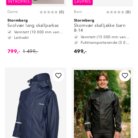
INTROPRIS
LAVPRIS
Dame
Barn
(
0
)
(
0
)
Stormberg
Stormberg
Svolvær lang skallparkas
Skomvær skalljakke barn
8-14
Vanntett (10 000 mm vannsøyle)
Vanntett (15 000 mm vannsøyle)
Lettvekt
Fukttransporterende (5 000 g/ m2/ 24t)
799,-
1 499,-
499,-