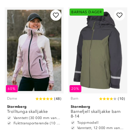
BARNAS DAGER
60%
20%
Dame
Barn
(
48
)
(
10
)
Stormberg
Stormberg
Trolltunga skalljakke
Barnefjell skalljakke barn
8-14
Vanntett (30 000 mm vannsøyle)
Toppmodell
Fukttransporterende (10 000 g/m2/24t)
Vanntett, 12 000 mm vannsøyle