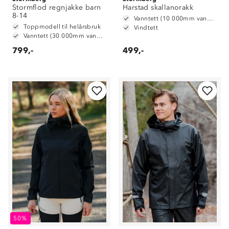
Stormflod regnjakke barn
Harstad skallanorakk
8-14
Vanntett (10 000mm vannsøyle)
Toppmodell til helårsbruk
Vindtett
Vanntett (30 000mm vannsøyle)
799,-
499,-
50%