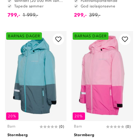
Vanntett (20 000 mm vannsøyle)
Fukttransporterende
Tapede sømmer
God isolasjonsevne
799,-
1 999,-
299,-
399,-
BARNAS DAGER
BARNAS DAGER
20%
20%
Barn
Barn
(
0
)
(
0
)
Stormberg
Stormberg