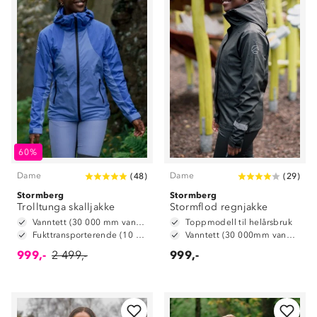
60%
Dame
Dame
(
48
)
(
29
)
Stormberg
Stormberg
Trolltunga skalljakke
Stormflod regnjakke
Vanntett (30 000 mm vannsøyle)
Toppmodell til helårsbruk
Fukttransporterende (10 000 g/m2/24t)
Vanntett (30 000mm vannsøyle)
999,-
2 499,-
999,-