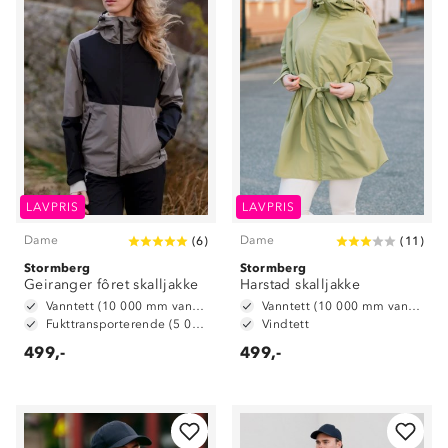
LAVPRIS
LAVPRIS
Dame
Dame
(
6
)
(
11
)
Stormberg
Stormberg
Geiranger fôret skalljakke
Harstad skalljakke
Vanntett (10 000 mm vannsøyle)
Vanntett (10 000 mm vannsøyle)
Fukttransporterende (5 000 g/m2/24t)
Vindtett
499,-
499,-