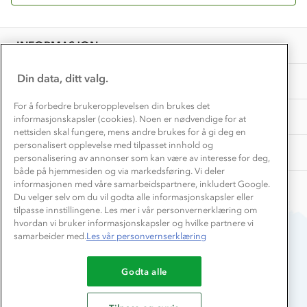
Få turinspirasjon og tips her⛰
Bedrift, barnehage og SFO
Personvern
EL-retur
Overnatte utendørs⛺
Presse
Samarbeide med oss?
INFORMASJON
Store størrelser
Storms turtips🐿️
Jobbe hos oss?
Turmat oppskrifter
Din data, ditt valg.
OM OSS
Leirskole 🥾
Beredskap
For å forbedre brukeropplevelsen din brukes det
Barnehageansatt
TIPS OG RÅD
informasjonskapsler (cookies). Noen er nødvendige for at
nettsiden skal fungere, mens andre brukes for å gi deg en
Tips til hyttetur
personalisert opplevelse med tilpasset innhold og
AKTIVITETER
personalisering av annonser som kan være av interesse for deg,
både på hjemmesiden og via markedsføring. Vi deler
informasjonen med våre samarbeidspartnere, inkludert Google.
Du velger selv om du vil godta alle informasjonskapsler eller
tilpasse innstillingene. Les mer i vår personvernerklæring om
hvordan vi bruker informasjonskapsler og hvilke partnere vi
samarbeider med.
Les vår personvernserklæring
Du betaler enkelt med
Godta alle