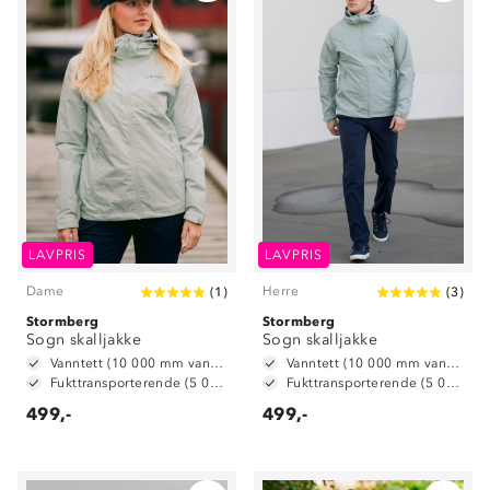
LAVPRIS
LAVPRIS
Dame
Herre
(
1
)
(
3
)
Stormberg
Stormberg
Sogn skalljakke
Sogn skalljakke
Vanntett (10 000 mm vansøyle)
Vanntett (10 000 mm vansøyle)
Fukttransporterende (5 000 mm g/ m2/ 24t)
Fukttransporterende (5 000 mm g/ m2/ 24t)
499,-
499,-