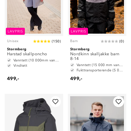
LAVPRIS
LAVPRIS
Unisex
Barn
(
150
)
(
0
)
Stormberg
Stormberg
Harstad skallponcho
Nordkinn skalljakke barn
8-14
Vanntett (10 000mm vannsøyle)
Vanntett (15 000 mm vannsøyle)
Vindtett
Fukttransporterende (5 000 g/m2/24t)
499,-
499,-