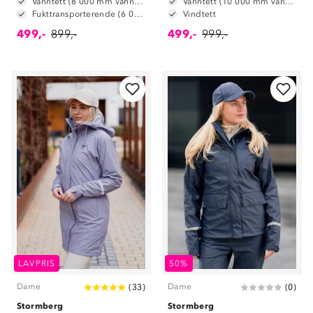
Vanntett (8 000 mm vannsøyle)
Vanntett (10 000 mm vannsøyle)
Fukttransporterende (6 000 g/m2/24t)
Vindtett
499,-
899,-
499,-
999,-
LAVPRIS
50%
Dame
Dame
(
33
)
(
0
)
Stormberg
Stormberg