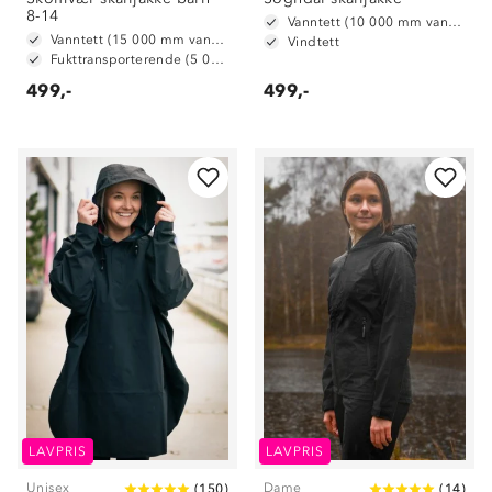
8-14
Vanntett (10 000 mm vannsøyle)
Vanntett (15 000 mm vannsøyle)
Vindtett
Fukttransporterende (5 000 g/ m2/ 24t)
499,-
499,-
LAVPRIS
LAVPRIS
Unisex
Dame
(
150
)
(
14
)