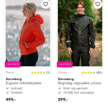
LAVPRIS
LAVPRIS
Dame
Unisex
(
1
)
(
81
)
Stormberg
Stormberg
Eiganes lettvektsjakke
Regndag regnjakke unisex
Lettvekt
Vind- og vanntett
Vindtett
10 000 mm vannsøyle
499,-
299,-