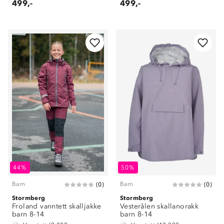
499,-
499,-
44%
50%
Barn
Barn
(
0
)
(
0
)
Stormberg
Stormberg
Froland vanntett skalljakke
Vesterålen skallanorakk
barn 8-14
barn 8-14