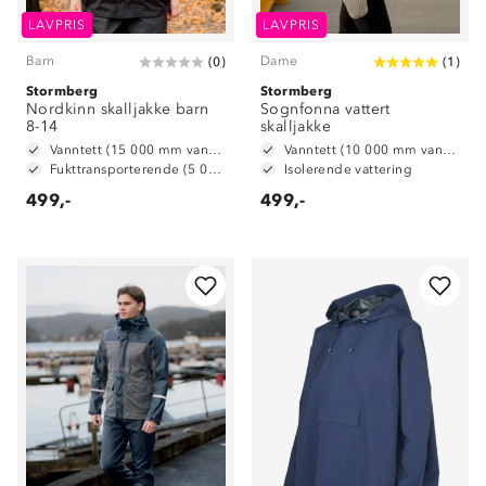
LAVPRIS
LAVPRIS
Barn
Dame
(
0
)
(
1
)
Stormberg
Stormberg
Nordkinn skalljakke barn
Sognfonna vattert
8-14
skalljakke
Vanntett (15 000 mm vannsøyle)
Vanntett (10 000 mm vannsøyle)
Fukttransporterende (5 000 g/m2/24t)
Isolerende vattering
499,-
499,-