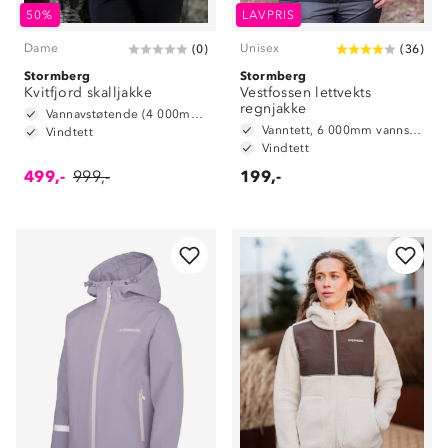
50%
LAVPRIS
Dame
Unisex
(
0
)
(
36
)
Stormberg
Stormberg
Kvitfjord skalljakke
Vestfossen lettvekts
regnjakke
Vannavstøtende (4 000mm vannsøyle)
Vanntett, 6 000mm vannsøyle
Vindtett
Vindtett
499,-
999,-
199,-