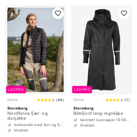
LAVPRIS
LAVPRIS
Dame
Dame
(
44
)
(
1
)
Stormberg
Stormberg
Nordfonna fjær- og
Båtsfjord lang regnkåpe
dunjakke
Vanntett (vannsøyle 10 000 mm)
Isolerende med dun og fjær
Vindtett
Vindtett