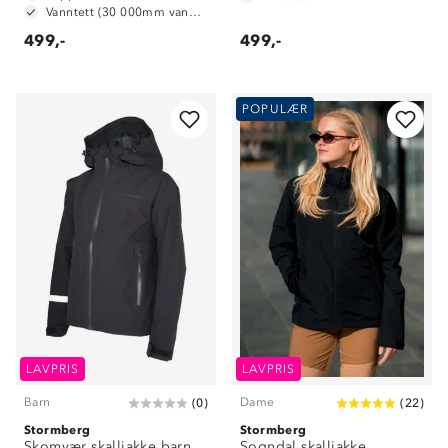
Vanntett (30 000mm vannsøyle)
499,-
499,-
POPULÆR
LAVPRIS
LAVPRIS
Barn
Dame
(
0
)
(
22
)
Stormberg
Stormberg
Skomvær skalljakke barn
Sogndal skalljakke