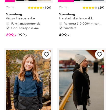
Dame
Dame
(
100
)
(
29
)
Stormberg
Stormberg
Vigør fleecejakke
Harstad skallanorakk
Fukttransporterende
Vanntett (10 000mm vannsøyle)
God isolasjonsevne
Vindtett
299,-
399,-
499,-