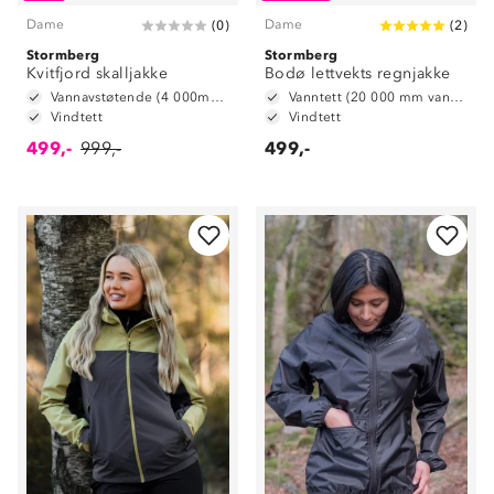
Dame
Dame
(
0
)
(
2
)
Stormberg
Stormberg
Kvitfjord skalljakke
Bodø lettvekts regnjakke
Vannavstøtende (4 000mm vannsøyle)
Vanntett (20 000 mm vannsøyle)
Vindtett
Vindtett
499,-
999,-
499,-