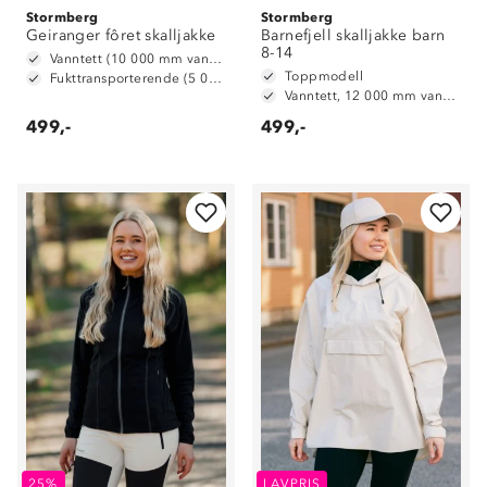
Stormberg
Stormberg
Geiranger fôret skalljakke
Barnefjell skalljakke barn
8-14
Vanntett (10 000 mm vannsøyle)
Toppmodell
Fukttransporterende (5 000 g/m2/24t)
Vanntett, 12 000 mm vannsøyle
499,-
499,-
25%
LAVPRIS