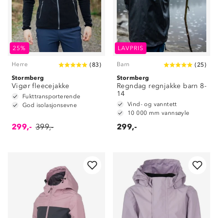
25%
LAVPRIS
Herre
Barn
(
83
)
(
25
)
Stormberg
Stormberg
Vigør fleecejakke
Regndag regnjakke barn 8-
14
Fukttransporterende
Vind- og vanntett
God isolasjonsevne
10 000 mm vannsøyle
299,-
399,-
299,-