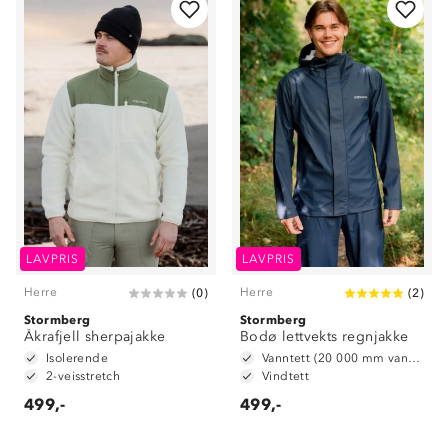
LAVPRIS
LAVPRIS
Herre
Herre
(
0
)
(
2
)
Stormberg
Stormberg
Åkrafjell sherpajakke
Bodø lettvekts regnjakke
Isolerende
Vanntett (20 000 mm vannsøyle)
2-veisstretch
Vindtett
499,-
499,-