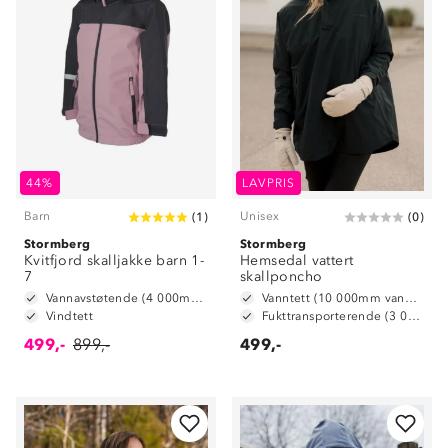
44%
LAVPRIS
Barn
Unisex
(
1
)
(
0
)
Stormberg
Stormberg
Kvitfjord skalljakke barn 1-
Hemsedal vattert
7
skallponcho
Vannavstøtende (4 000mm vannsøyle)
Vanntett (10 000mm vannsøyle)
Vindtett
Fukttransporterende (3 000 g/ m2/ 24t)
499,-
899,-
499,-