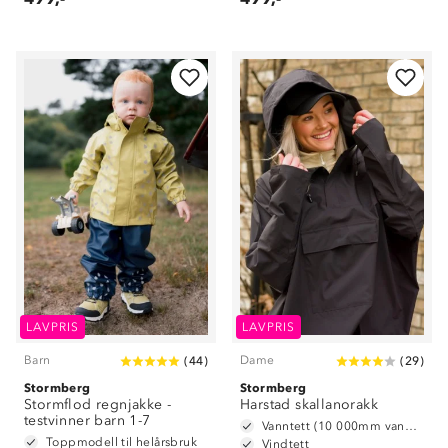
LAVPRIS
LAVPRIS
Barn
Dame
(
44
)
(
29
)
Stormberg
Stormberg
Stormflod regnjakke -
Harstad skallanorakk
testvinner barn 1-7
Vanntett (10 000mm vannsøyle)
Toppmodell til helårsbruk
Vindtett