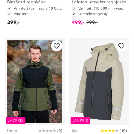
Båtsfjord regnkåpe
Lofoten lettvekts regnjakke
Vanntett (vannsøyle 10 000 mm)
Vanntett (10 000 mm vannsøyle)
Vindtett
Lettvektsregntøy
399,-
499,-
999,-
LAVPRIS
LAVPRIS
Herre
Barn
(
0
)
(
10
)