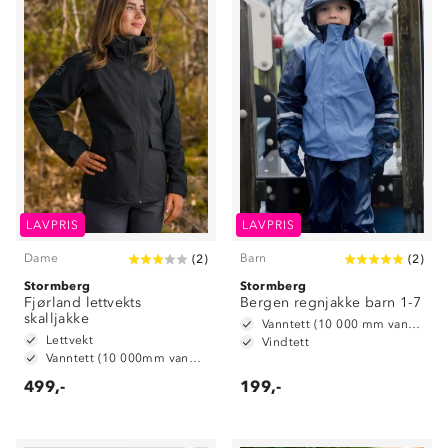
LAVPRIS
LAVPRIS
Dame
Barn
(
2
)
(
2
)
Stormberg
Stormberg
Fjørland lettvekts
Bergen regnjakke barn 1-7
skalljakke
Vanntett (10 000 mm vannsøyle)
Lettvekt
Vindtett
Vanntett (10 000mm vannsøyle)
499,-
199,-