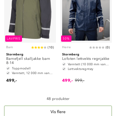
Om Stormberg
LAVPRIS
50%
Barn
Herre
(
10
)
(
0
)
Verdigrunnlag
Stormberg
Stormberg
Barnefjell skalljakke barn
Klima og miljø
Lofoten lettvekts regnjakke
Trelagsprinsippet barn
8-14
Vanntett (10 000 mm vannsøyle)
Kundeservice
Toppmodell
Etisk handel
Lettvektsregntøy
Alt du trenger til Norgesferien
Vanntett, 12 000 mm vannsøyle
Kontakt oss
Dyreetikk
499,-
499,-
999,-
Dette trenger du til barnehagen
Konkurransevinnere
1% til samfunnet
Gravidklær
Kundeklubb
48 produkter
Inkludering
Hvordan velge riktig turtøy?
Norgesferie 🇳🇴
Våre butikker
Materialer
Vis flere
Vask og vedlikehold