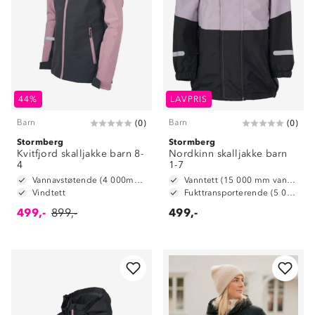
44%
LAVPRIS
Barn
Barn
(
0
)
(
0
)
Stormberg
Stormberg
Kvitfjord skalljakke barn 8-
Nordkinn skalljakke barn
4
1-7
Vannavstøtende (4 000mm vannsøyle)
Vanntett (15 000 mm vannsøyle)
Vindtett
Fukttransporterende (5 000 g/m2/24t)
499,-
899,-
499,-