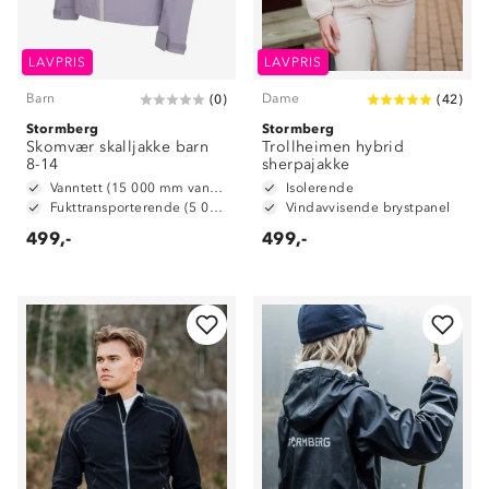
LAVPRIS
LAVPRIS
Barn
Dame
(
0
)
(
42
)
Stormberg
Stormberg
Skomvær skalljakke barn
Trollheimen hybrid
8-14
sherpajakke
Vanntett (15 000 mm vannsøyle)
Isolerende
Fukttransporterende (5 000 g/ m2/ 24t)
Vindavvisende brystpanel
499,-
499,-