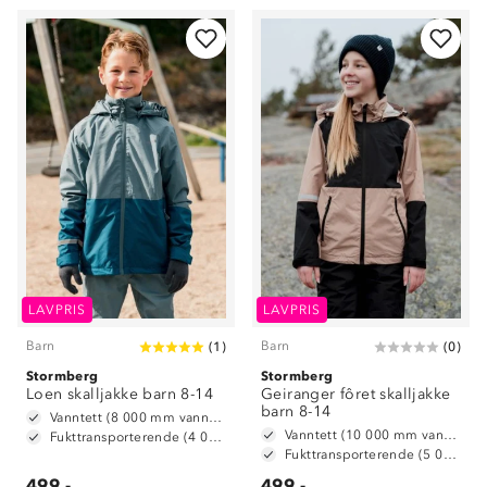
LAVPRIS
LAVPRIS
Barn
Barn
(
1
)
(
0
)
Stormberg
Stormberg
Loen skalljakke barn 8-14
Geiranger fôret skalljakke
barn 8-14
Vanntett (8 000 mm vannsøyle)
Vanntett (10 000 mm vannsøyle)
Fukttransporterende (4 000 g/ m2/ 24t)
Fukttransporterende (5 000 g/m2/24t)
499,-
499,-