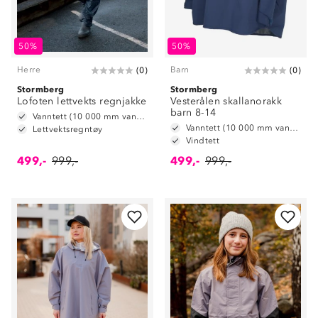
50%
50%
Herre
Barn
(
0
)
(
0
)
Stormberg
Stormberg
Lofoten lettvekts regnjakke
Vesterålen skallanorakk
barn 8-14
Vanntett (10 000 mm vannsøyle)
Vanntett (10 000 mm vannsøyle)
Lettvektsregntøy
Vindtett
499,-
999,-
499,-
999,-