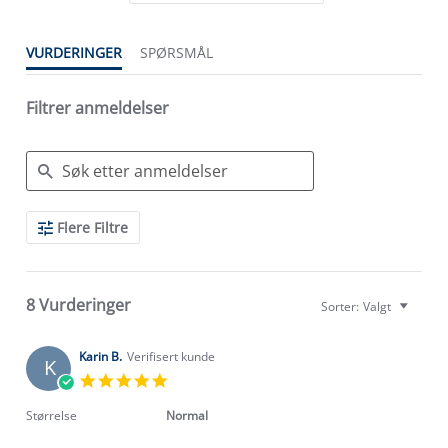
VURDERINGER
SPØRSMÅL
Filtrer anmeldelser
Search
Flere Filtre
Reviews
8 Vurderinger
Sorter:
Valgt
Karin B.
Verifisert kunde
K
5.0
star
rating
Størrelse
Normal