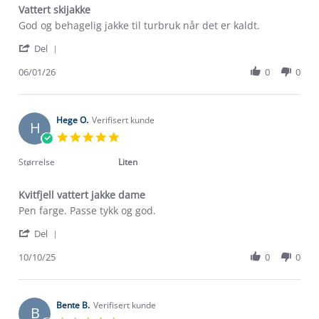
Vattert skijakke
Review
review
God og behagelig jakke til turbruk når det er kaldt.
by
stating
'
Karin
Vattert
Del
Share
B.
skijakke
Review
06/01/26
0
0
on
by
6
Karin
Jan
B.
2026
on
Hege O.
Verifisert kunde
H
6
5.0
Jan
star
2026
rating
Størrelse
Liten
Kvitfjell vattert jakke dame
Review
review
Pen farge. Passe tykk og god.
by
stating
'
Hege
Kvitfjell
Del
Share
O.
vattert
Review
10/10/25
0
0
on
jakke
by
10
dame
Hege
Oct
O.
2025
on
Bente B.
Verifisert kunde
B
10