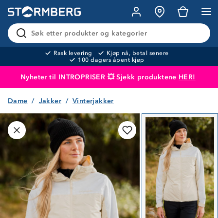
Søk etter produkter og kategorier
Rask levering
Kjøp nå, betal senere
100 dagers åpent kjøp
Nyheter til INTROPRISER 💥 Sjekk produktene
HER!
Dame
Jakker
Vinterjakker
Produktet er lagt i handlekurven
Til kassen