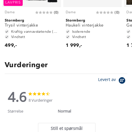
LAVPRIS
Dame
Dame
Da
(
0
)
(
0
)
Stormberg
Stormberg
St
Trysil vinterjakke
Haukeli vinterjakke
Ge
Kraftig vannavstøtende (6 000mm vannsøyle)
Isolerende
Vindtett
Vindtett
499,-
1 999,-
1 
Vurderinger
Levert av
4.6
4.6
4.6
star
star
8 Vurderinger
rating
rating
Størrelse
Normal
Still et spørsmål