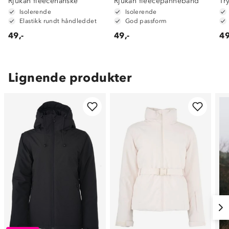
Rjukan fleecehanske
Rjukan fleecepannebånd
Tr
Isolerende
Isolerende
Elastikk rundt håndleddet
God passform
49,-
49,-
49
Lignende produkter