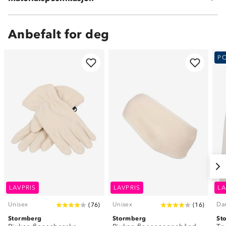
Anbefalt for deg
P
LAVPRIS
LAVPRIS
LA
Unisex
Unisex
Da
(
76
)
(
16
)
Stormberg
Stormberg
St