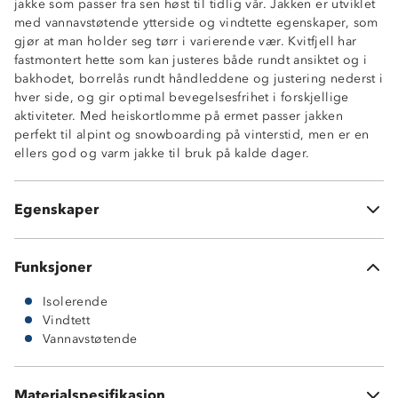
jakke som passer fra sen høst til tidlig vår. Jakken er utviklet
med vannavstøtende ytterside og vindtette egenskaper, som
gjør at man holder seg tørr i varierende vær. Kvitfjell har
Vannavstøtende (4 000 mm vannsøyle)
fastmontert hette som kan justeres både rundt ansiktet og i
Vindtett
bakhodet, borrelås rundt håndleddene og justering nederst i
Isolerende
hver side, og gir optimal bevegelsesfrihet i forskjellige
Fast hette med justering
aktiviteter. Med heiskortlomme på ermet passer jakken
Borrelås på ermer
perfekt til alpint og snowboarding på vinterstid, men er en
Heiskortlomme med glidelås
ellers god og varm jakke til bruk på kalde dager.
Justering nede i sidene
To glidelåslommer
Hakebeskytter på glidelås
Egenskaper
Oeko-Tex Standard 100
Funksjoner
Isolerende
Vindtett
Vannavstøtende
Materialspesifikasjon
100 % polyester