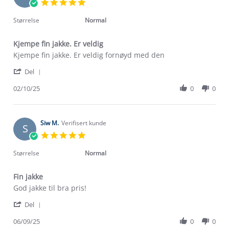
5.0
Oct
star
2025
rating
Størrelse
Normal
Kjempe fin jakke. Er veldig
Review
review
Kjempe fin jakke. Er veldig fornøyd med den
by
stating
'
Bente
Kjempe
Del
Share
B.
fin
Review
02/10/25
0
0
on
jakke.
by
2
Er
Bente
Oct
veldig
B.
2025
on
Siw M.
Verifisert kunde
S
2
5.0
Oct
star
2025
rating
Størrelse
Normal
Fin jakke
Review
review
God jakke til bra pris!
by
stating
'
Siw
Fin
Del
Share
M.
jakke
Review
06/09/25
0
0
on
Om Stormberg