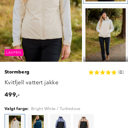
LAVPRIS
LAVPRIS
LAVPRIS
Stormberg
(8)
Kvitfjell vattert jakke
499,-
Valgt farge:
Bright White / Turtledove