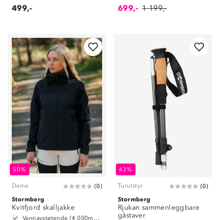
499,-
699,-
1 199,-
50%
43%
Dame
Turutstyr
(
0
)
(
0
)
Stormberg
Stormberg
Kvitfjord skalljakke
Rjukan sammenleggbare
gåstaver
Vannavstøtende (4 000mm vannsøyle)