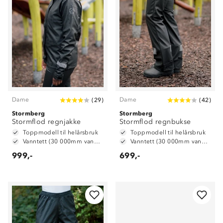
Dame
Dame
(
29
)
(
42
)
Stormberg
Stormberg
Stormflod regnjakke
Stormflod regnbukse
Toppmodell til helårsbruk
Toppmodell til helårsbruk
Vanntett (30 000mm vannsøyle)
Vanntett (30 000mm vannsøyle)
999,-
699,-