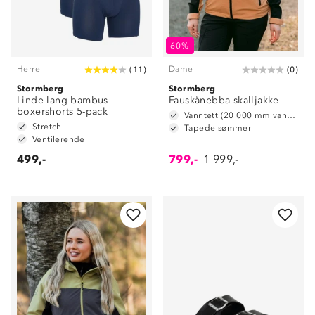
60%
Herre
Dame
(
11
)
(
0
)
Stormberg
Stormberg
Linde lang bambus
Fauskånebba skalljakke
boxershorts 5-pack
Vanntett (20 000 mm vannsøyle)
Stretch
Tapede sømmer
Ventilerende
499,-
799,-
1 999,-