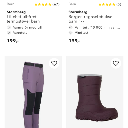
Barn
Barn
(
67
)
(
5
)
Stormberg
Stormberg
Lillehei ullfôret
Bergen regnselebukse
termostøvel barn
barn 1-7
Varmefòr med ull
Vanntett (10 000 mm vannsøyle)
Vanntett
Vindtett
199,-
199,-