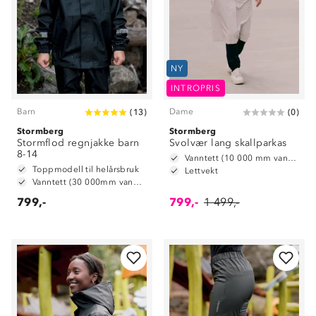
NY
INTROPRIS
Barn
Dame
(
13
)
(
0
)
Stormberg
Stormberg
Stormflod regnjakke barn
Svolvær lang skallparkas
8-14
Vanntett (10 000 mm vannsøyle)
Toppmodell til helårsbruk
Lettvekt
Vanntett (30 000mm vannsøyle)
799,-
799,-
1 499,-