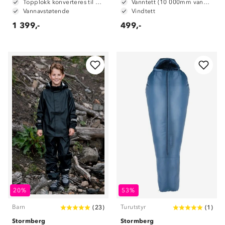
Topplokk konverteres til hoftebelte
Vanntett (10 000mm vannsøyle)
Vannavstøtende
Vindtett
1 399,-
499,-
20%
53%
Barn
Turutstyr
(
23
)
(
1
)
Stormberg
Stormberg