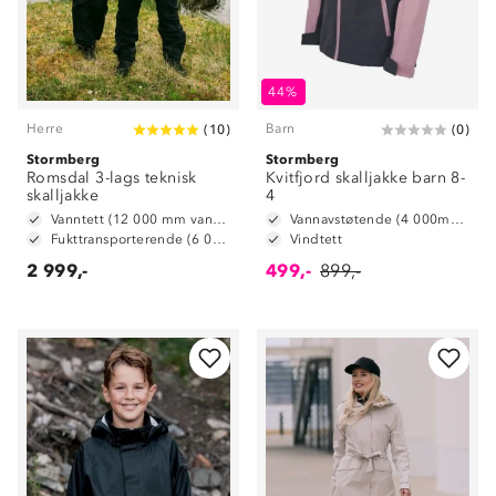
44%
Herre
Barn
(
10
)
(
0
)
Stormberg
Stormberg
Romsdal 3-lags teknisk
Kvitfjord skalljakke barn 8-
skalljakke
4
Vanntett (12 000 mm vannsøyle)
Vannavstøtende (4 000mm vannsøyle)
Fukttransporterende (6 000 g/ m2/ 24t)
Vindtett
2 999,-
499,-
899,-