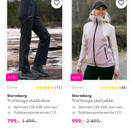
47%
60%
Dame
Dame
(
17
)
(
48
)
Stormberg
Stormberg
Trolltunga skallbukse
Trolltunga skalljakke
Vanntett (30 000 mm vannsøyle)
Vanntett (30 000 mm vannsøyle)
Fukttransporterende (10 000 g/m2/24t)
Fukttransporterende (10 000 g/m2/24t)
799,-
1 499,-
999,-
2 499,-