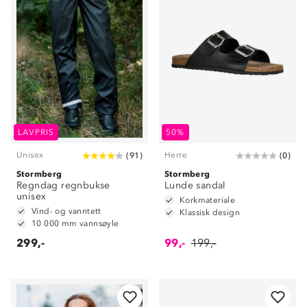
LAVPRIS
50%
Unisex
Herre
(
91
)
(
0
)
Stormberg
Stormberg
Regndag regnbukse
Lunde sandal
unisex
Korkmateriale
Vind- og vanntett
Klassisk design
10 000 mm vannsøyle
299,-
99,-
199,-