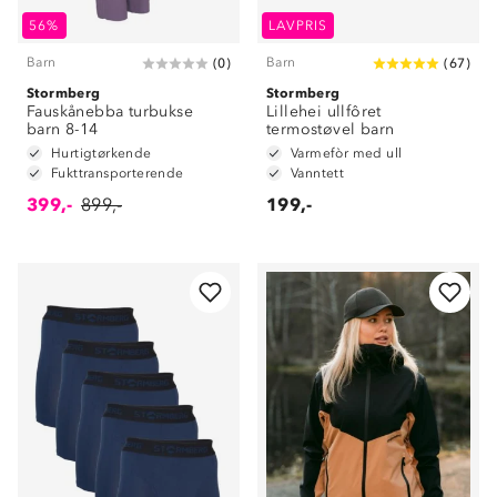
56%
LAVPRIS
Barn
Barn
(
0
)
(
67
)
Stormberg
Stormberg
Fauskånebba turbukse
Lillehei ullfôret
barn 8-14
termostøvel barn
Hurtigtørkende
Varmefòr med ull
Fukttransporterende
Vanntett
399,-
899,-
199,-