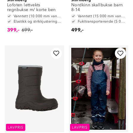
Lofoten lettvekts
Nordkinn skallbukse barn
regnbukse m/ korte ben
8-14
Vanntett (10 000 mm vannsøyle)
Vanntett (15 000 mm vannsøyle)
Elastikk og strikkjustering i livet
Fukttransporterende (5 000 g/m2/24t)
399,-
699,-
499,-
LAVPRIS
LAVPRIS