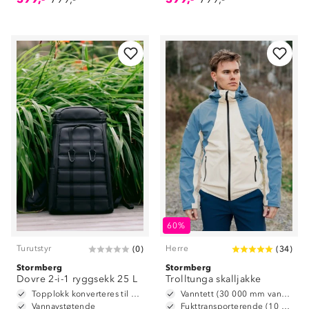
60%
Turutstyr
Herre
(
0
)
(
34
)
Stormberg
Stormberg
Dovre 2-i-1 ryggsekk 25 L
Trolltunga skalljakke
Topplokk konverteres til hoftebelte
Vanntett (30 000 mm vannsøyle)
Vannavstøtende
Fukttransporterende (10 000 g/m2/24t)