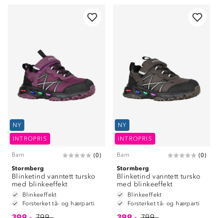
NY
NY
INTROPRIS
INTROPRIS
Barn
Barn
(
0
)
(
0
)
Stormberg
Stormberg
Blinketind vanntett tursko
Blinketind vanntett tursko
med blinkeeffekt
med blinkeeffekt
Blinkeeffekt
Blinkeeffekt
Forsterket tå- og hærparti
Forsterket tå- og hærparti
399,-
799,-
399,-
799,-