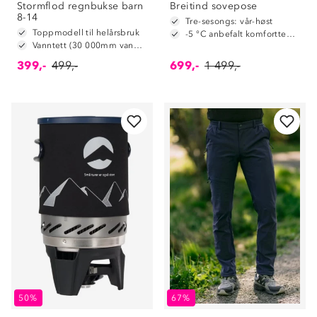
Stormflod regnbukse barn
Breitind sovepose
8-14
Tre-sesongs: vår-høst
Toppmodell til helårsbruk
-5 °C anbefalt komforttemperatur
Vanntett (30 000mm vannsøyle)
399,-
499,-
699,-
1 499,-
50%
67%