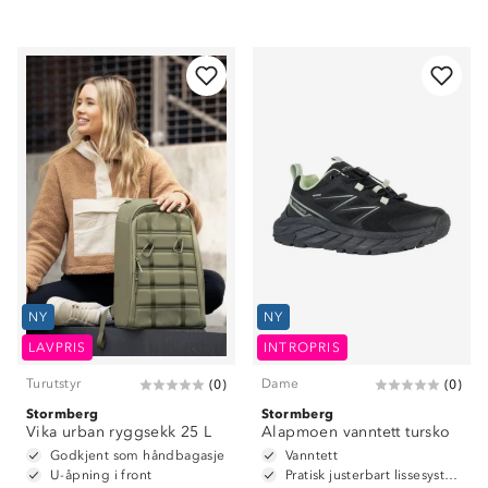
NY
NY
LAVPRIS
INTROPRIS
Turutstyr
Dame
(
0
)
(
0
)
Stormberg
Stormberg
Vika urban ryggsekk 25 L
Alapmoen vanntett tursko
Godkjent som håndbagasje
Vanntett
U-åpning i front
Pratisk justerbart lissesystem