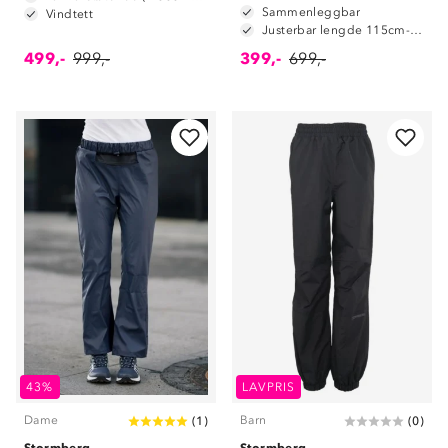
Sammenleggbar
Vindtett
Justerbar lengde 115cm-135cm
499,-
999,-
399,-
699,-
43%
LAVPRIS
Dame
Barn
(
1
)
(
0
)
Stormberg
Stormberg