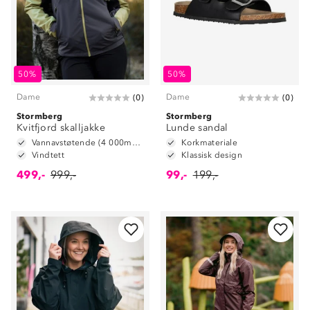
50%
50%
Dame
Dame
(
0
)
(
0
)
Stormberg
Stormberg
Kvitfjord skalljakke
Lunde sandal
Vannavstøtende (4 000mm vannsøyle)
Korkmateriale
Vindtett
Klassisk design
499,-
999,-
99,-
199,-