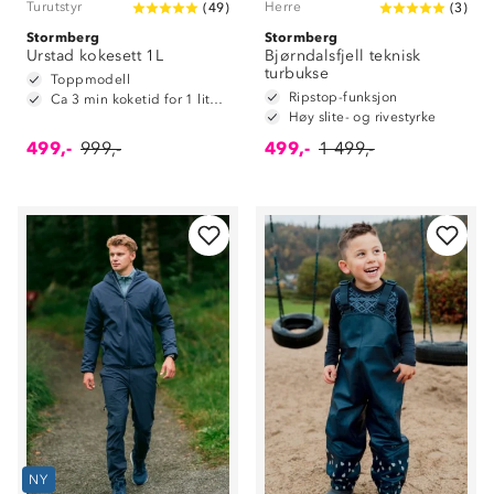
Turutstyr
Herre
(
49
)
(
3
)
Stormberg
Stormberg
Urstad kokesett 1L
Bjørndalsfjell teknisk
turbukse
Toppmodell
Ripstop-funksjon
Ca 3 min koketid for 1 liter vann
Høy slite- og rivestyrke
499,-
999,-
499,-
1 499,-
NY