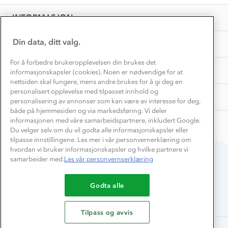
Overnatte utendørs⛺
Presse
Samarbeide med oss?
INFORMASJON
Store størrelser
Storms turtips🐿️
Jobbe hos oss?
Turmat oppskrifter
Din data, ditt valg.
OM OSS
Leirskole 🥾
Beredskap
For å forbedre brukeropplevelsen din brukes det
Barnehageansatt
TIPS OG RÅD
informasjonskapsler (cookies). Noen er nødvendige for at
nettsiden skal fungere, mens andre brukes for å gi deg en
Tips til hyttetur
personalisert opplevelse med tilpasset innhold og
AKTIVITETER
personalisering av annonser som kan være av interesse for deg,
både på hjemmesiden og via markedsføring. Vi deler
informasjonen med våre samarbeidspartnere, inkludert Google.
Du velger selv om du vil godta alle informasjonskapsler eller
tilpasse innstillingene. Les mer i vår personvernerklæring om
hvordan vi bruker informasjonskapsler og hvilke partnere vi
samarbeider med.
Les vår personvernserklæring
Du betaler enkelt med
Godta alle
Tilpass og avvis