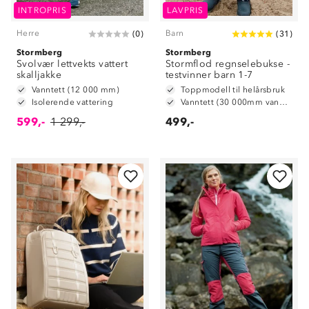
INTROPRIS
LAVPRIS
Herre
Barn
(
0
)
(
31
)
Stormberg
Stormberg
Svolvær lettvekts vattert
Stormflod regnselebukse -
skalljakke
testvinner barn 1-7
Vanntett (12 000 mm)
Toppmodell til helårsbruk
Isolerende vattering
Vanntett (30 000mm vannsøyle)
599,-
1 299,-
499,-