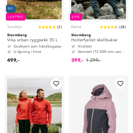
NY
LAVPRIS
69%
Turutstyr
Dame
(
2
)
(
28
)
Stormberg
Stormberg
Vika urban ryggsekk 35 L
Holterfjellet skallbukse
Godkjent som håndbagasje
Vindtett
U-åpning i front
Vanntett (15 000 mm vannsøyle)
499,-
399,-
1 299,-