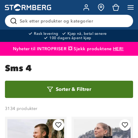
Søk etter produkter og kategorier
Rask levering
Kjøp nå, betal senere
100 dagers åpent kjøp
Nyheter til INTROPRISER 💥 Sjekk produktene
HER!
Produktet er lagt i handlekurven
Til kassen
Sms 4
Sorter
Sorter
&
Filtrer
etter
3134
produkter