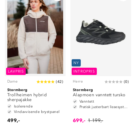
NY
LAVPRIS
INTROPRIS
Dame
Herre
(
42
)
(
0
)
Stormberg
Stormberg
Trollheimen hybrid
Alapmoen vanntett tursko
sherpajakke
Vanntett
Isolerende
Pratisk justerbart lissesystem
Vindavvisende brystpanel
499,-
699,-
1 199,-