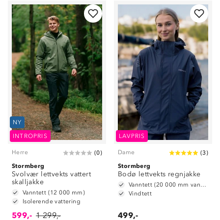
NY
INTROPRIS
LAVPRIS
Herre
Dame
(
0
)
(
3
)
Stormberg
Stormberg
Svolvær lettvekts vattert
Bodø lettvekts regnjakke
skalljakke
Vanntett (20 000 mm vannsøyle)
Vanntett (12 000 mm)
Vindtett
Isolerende vattering
599,-
1 299,-
499,-