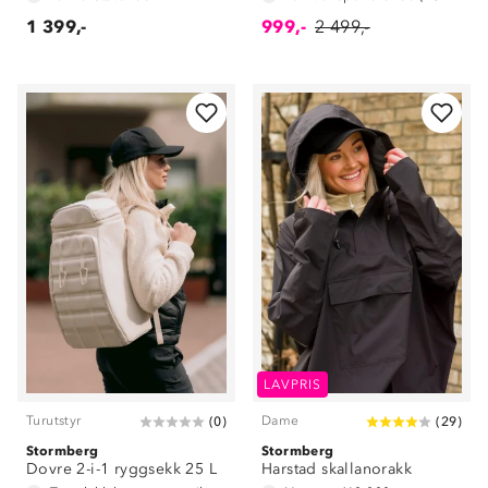
1 399,-
999,-
2 499,-
LAVPRIS
Turutstyr
Dame
(
0
)
(
29
)
Stormberg
Stormberg
Dovre 2-i-1 ryggsekk 25 L
Harstad skallanorakk