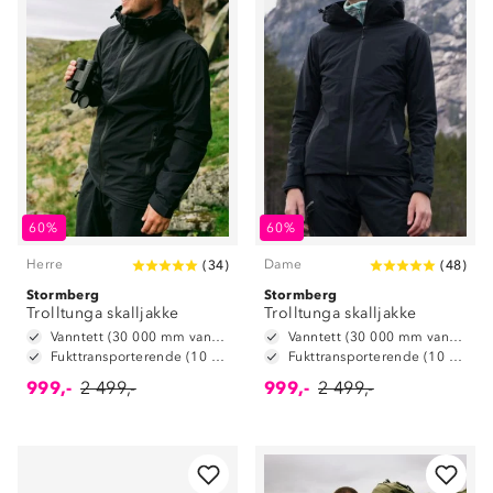
60%
60%
Herre
Dame
(
34
)
(
48
)
Stormberg
Stormberg
Trolltunga skalljakke
Trolltunga skalljakke
Vanntett (30 000 mm vannsøyle)
Vanntett (30 000 mm vannsøyle)
Fukttransporterende (10 000 g/m2/24t)
Fukttransporterende (10 000 g/m2/24t)
999,-
2 499,-
999,-
2 499,-