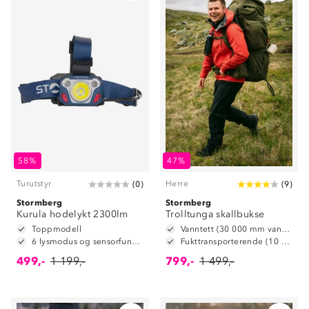
58%
47%
Turutstyr
Herre
(
0
)
(
9
)
Stormberg
Stormberg
Kurula hodelykt 2300lm
Trolltunga skallbukse
Toppmodell
Vanntett (30 000 mm vannsøyle)
6 lysmodus og sensorfunksjon
Fukttransporterende (10 000 g/m2/24t)
499,-
1 199,-
799,-
1 499,-