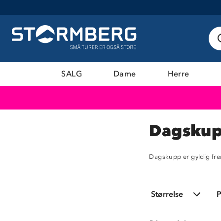
SALG
Dame
Herre
Dagskup
Dagskupp er gyldig fre
Størrelse
P
XS
(
2
)