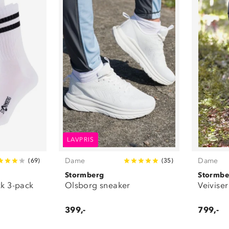
LAVPRIS
Dame
Dame
(
69
)
(
35
)
Stormberg
Stormbe
k 3-pack
Olsborg sneaker
Veiviser
399,-
799,-