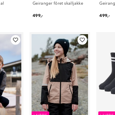
al
Geiranger fôret skalljakke
Geirange
499,-
499,-