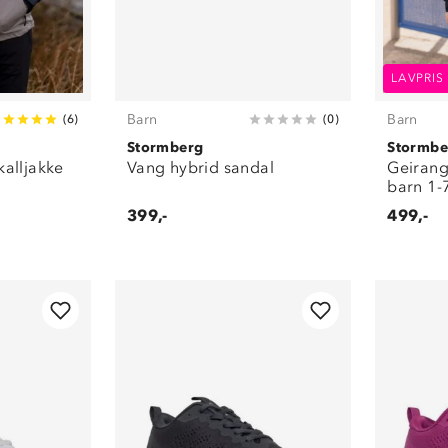
LAVPRIS
Barn
Barn
(
6
)
(
0
)
Stormberg
Stormbe
kalljakke
Vang hybrid sandal
Geirange
barn 1-
399,-
499,-