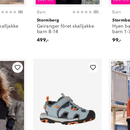
LAVPRIS
LAVPRIS
Barn
Barn
(
0
)
(
0
)
Stormberg
Stormbe
kalljakke
Geiranger fôret skalljakke
Hyen ba
barn 8-14
barn 1-
499,-
99,-