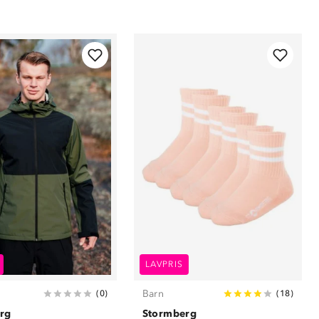
LAVPRIS
Barn
(
0
)
(
18
)
rg
Stormberg