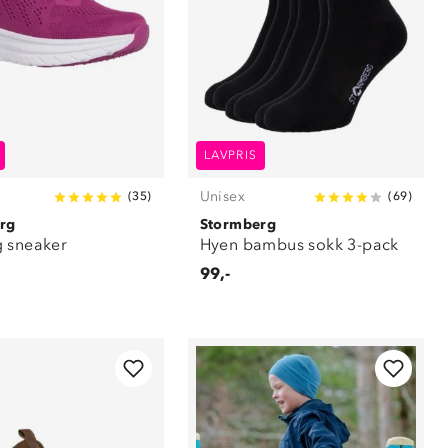
LAVPRIS
Unisex
(
35
)
(
69
)
rg
Stormberg
 sneaker
Hyen bambus sokk 3-pack
99,-