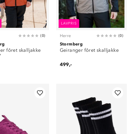
LAVPRIS
Herre
(
0
)
(
0
)
rg
Stormberg
r fôret skalljakke
Geiranger fôret skalljakke
7
499,-