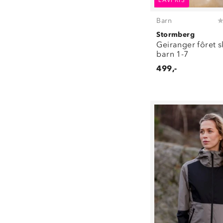
LAVPRIS
19/22
(
3
)
23/26
(
2
)
Barn
27/30
(
2
)
Stormberg
31/34
(
2
)
Geiranger fôret s
barn 1-7
37/39
(
1
)
40/42
(
2
)
499,-
46/48
(
2
)