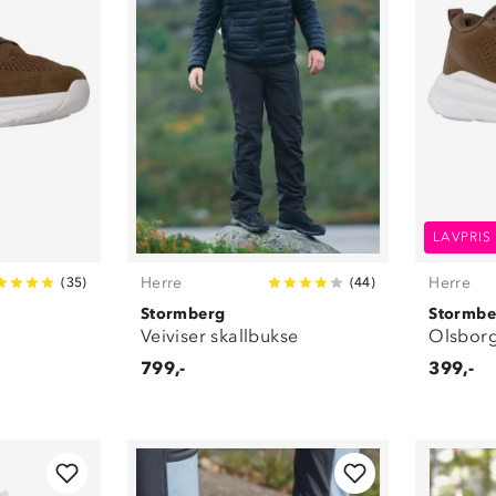
LAVPRIS
Herre
Herre
(
35
)
(
44
)
Stormberg
Stormbe
Veiviser skallbukse
Olsborg
799,-
399,-