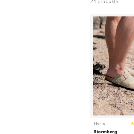
24
produkter
S
(
4
)
M
(
5
)
L
(
6
)
XL
(
5
)
XXL
(
6
)
3XL
(
4
)
4XL
(
1
)
28
(
1
)
29
(
1
)
30
(
1
)
31
(
1
)
32
(
1
)
33
(
1
)
34
(
1
)
35
(
1
)
37
(
2
)
38
(
2
)
Herre
39
(
3
)
Stormberg