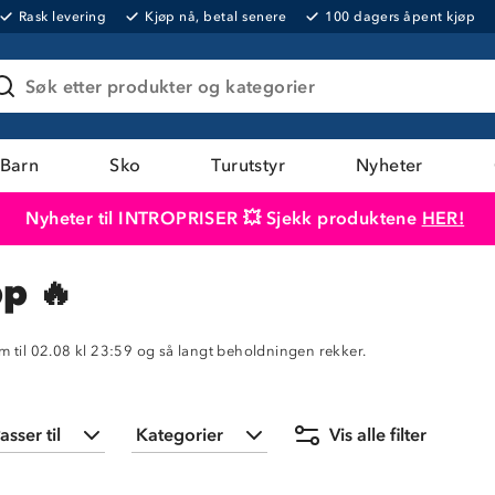
Rask levering
Kjøp nå, betal senere
100 dagers åpent kjøp
Søk etter produkter og kategorier
Barn
Sko
Turutstyr
Nyheter
Nyheter til INTROPRISER 💥 Sjekk produktene
HER!
Produktet er lagt i handlekurven
Til kassen
p 🔥
m til 02.08 kl 23:59 og så langt beholdningen rekker.
asser til
Kategorier
Vis alle filter
Barn
(
9
)
Barn
(
4
)