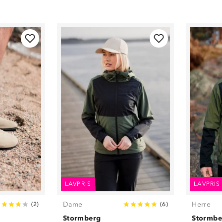
Dame
(
6
)
Bukser
(
3
)
Herre
(
7
)
Dame
(
7
)
Unisex
(
2
)
Herre
(
7
)
Jakker
(
8
)
Sandaler
(
2
)
Sko
(
8
)
Sneakers
(
6
)
Sokker
(
5
)
Undertøy
(
3
)
LAVPRIS
LAVPRIS
Dame
Herre
(
2
)
(
6
)
Stormberg
Stormbe