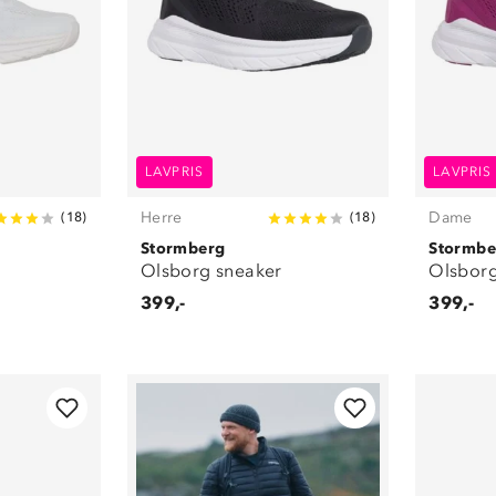
LAVPRIS
LAVPRIS
Herre
Dame
(
18
)
(
18
)
Stormberg
Stormbe
Olsborg sneaker
Olsborg
399,-
399,-