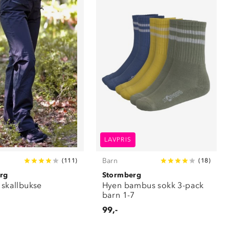
LAVPRIS
Barn
(
111
)
(
18
)
rg
Stormberg
 skallbukse
Hyen bambus sokk 3-pack
barn 1-7
99,-