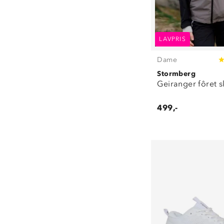
LAVPRIS
Dame
Stormberg
Geiranger fôret s
499,-