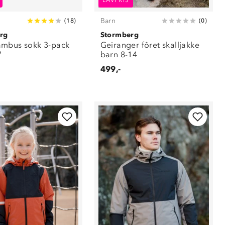
LAVPRIS
Barn
(
18
)
(
0
)
rg
Stormberg
mbus sokk 3-pack
Geiranger fôret skalljakke
7
barn 8-14
499,-