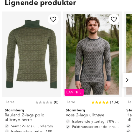
Lignende produkter
LAVPRIS
Herre
Herre
He
(
0
)
(
134
)
Stormberg
Stormberg
St
Rauland 2-lags polo
Voss 2-lags ulltrøye
Ha
ulltrøye herre
ul
Isolerende ytterlag, 70% merinoull / 30% polyester
Varmt 2-lags ullundertøy
Fukttransporterende innside, 100% polyester
Isolerende ytterlag, 100% merinoull