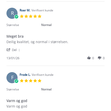
Lise
Jan
N.
2026
on
Roar M.
Verifisert kunde
R
13
5.0
Jan
star
2026
rating
Størrelse
Normal
Meget bra
Review
review
Deilig kvalitet, og normal i størrelsen.
by
stating
'
Roar
Meget
Del
Share
M.
bra
Review
13/01/26
0
0
on
by
13
Roar
Jan
M.
2026
on
Frode L.
Verifisert kunde
F
13
5.0
Jan
star
2026
rating
Størrelse
Normal
Varm og god
Review
review
Varm og god
by
stating