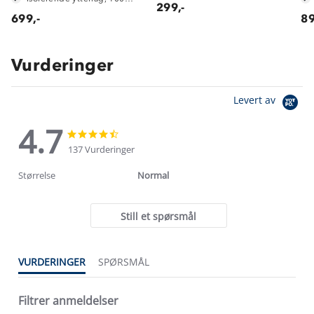
299,-
699,-
89
Vurderinger
Levert av
4.7
4.7
4.7
star
star
137 Vurderinger
rating
rating
Størrelse
Normal
Still et spørsmål
VURDERINGER
SPØRSMÅL
Filtrer anmeldelser