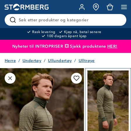
Søk etter produkter og kategorier
Rask levering
Kjøp nå, betal senere
100 dagers åpent kjøp
Nyheter til INTROPRISER 💥 Sjekk produktene
HER!
Herre
Undertøy
Ullundertøy
Ulltrøye
Produktet er lagt i handlekurven
Til kassen