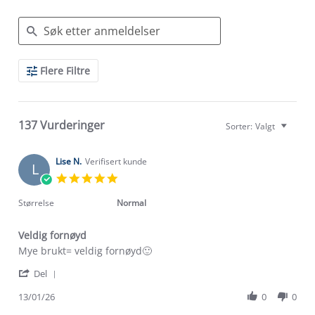
Search
Flere Filtre
Reviews
137 Vurderinger
Sorter:
Valgt
Lise N.
Verifisert kunde
L
5.0
star
rating
Størrelse
Normal
Veldig fornøyd
Review
review
Mye brukt= veldig fornøyd🙂
by
stating
'
Lise
Veldig
Del
Share
N.
fornøyd
Review
13/01/26
0
0
on
by
13