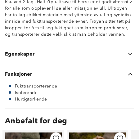
Rauland 2-lags Half Zip ulltrøye til herre er et godt alternativ
Varmt 2-lags ullundertøy
for alle som opplever kløe eller irritasjon av ull. Ulltrøyen
Isolerende ytterlag, 100% merinoull
har to lag strikket materiale med ytterside av ull og syntetisk
Fukttransporterende innside, 10% merinoull / 90%
innside med fukttransporterende evner. Trøyen sitter tett på
polyester
kroppen for å ta til seg fuktighet som kroppen produserer,
Hurtigtørkende
og transporterer dette vekk slik at man beholder varmen.
MerinoPoly 2L™
Undertøy med kløfri innside
ØkoTex® sertifisert
Egenskaper
Litt nupping etter bruk kan forekomme
Funksjoner
Fukttransporterende
Isolerende
Hurtigtørkende
Anbefalt for deg