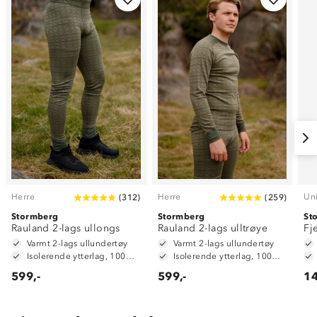
Herre
Herre
Un
(
312
)
(
259
)
Stormberg
Stormberg
St
Rauland 2-lags ullongs
Rauland 2-lags ulltrøye
Fj
Varmt 2-lags ullundertøy
Varmt 2-lags ullundertøy
Isolerende ytterlag, 100% merinoull
Isolerende ytterlag, 100% merinoull
599,-
599,-
14