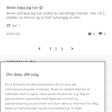
Etisk handel
Alt du trenger til Norgesferien
Beste trøya jeg har 😊
Kontakt oss
Dyreetikk
Review
review
Beste ulltrøya jeg har prøvd av uendelige merker. Har nå 5
Dette trenger du til barnehagen
by
stating
stykker av denne og er helt avhengig av den.
Konkurransevinnere
1% til samfunnet
Gunn
Beste
Gravidklær
'
S.
trøya
Del
Kundeklubb
Share
on
jeg
Inkludering
Review
Hvordan velge riktig turtøy?
07/01/26
0
0
7
har
Norgesferie 🇳🇴
Våre butikker
by
Jan
😊
Materialer
Gunn
2026
Vask og vedlikehold
S.
Få turinspirasjon og tips her⛰
Bedrift, barnehage og SFO
1
2
3
on
Personvern
EL-retur
7
Overnatte utendørs⛺
Presse
Jan
Samarbeide med oss?
INFORMASJON
2026
Store størrelser
Storms turtips🐿️
Jobbe hos oss?
Turmat oppskrifter
Din data, ditt valg.
OM OSS
Leirskole 🥾
Beredskap
For å forbedre brukeropplevelsen din brukes det
Barnehageansatt
TIPS OG RÅD
informasjonskapsler (cookies). Noen er nødvendige for at
nettsiden skal fungere, mens andre brukes for å gi deg en
Tips til hyttetur
personalisert opplevelse med tilpasset innhold og
AKTIVITETER
personalisering av annonser som kan være av interesse for deg,
både på hjemmesiden og via markedsføring. Vi deler