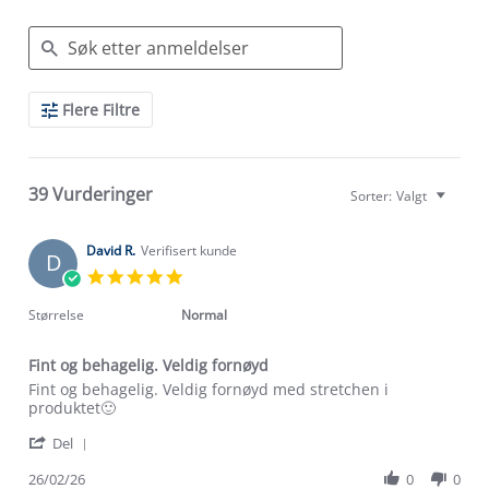
Search
Flere Filtre
Reviews
39 Vurderinger
Sorter:
Valgt
David R.
Verifisert kunde
D
5.0
star
rating
Størrelse
Normal
Fint og behagelig. Veldig fornøyd
Review
review
Fint og behagelig. Veldig fornøyd med stretchen i
by
stating
produktet🙂
David
Fint
'
R.
og
Del
Share
on
behagelig.
Review
26/02/26
0
0
26
Veldig