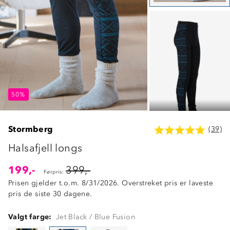
50%
50%
50%
Stormberg
(39)
Halsafjell longs
199,-
399,-
Førpris:
Prisen gjelder t.o.m. 8/31/2026. Overstreket pris er laveste
pris de siste 30 dagene.
Valgt farge:
Jet Black / Blue Fusion