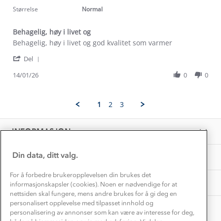
Kundeservice
2026
rating
Størrelse
Normal
Etisk handel
Alt du trenger til Norgesferien
Kontakt oss
Dyreetikk
Behagelig, høy i livet og
Dette trenger du til barnehagen
Review
review
Behagelig, høy i livet og god kvalitet som varmer
Konkurransevinnere
1% til samfunnet
by
stating
Gravidklær
'
Anders
Behagelig,
Del
Kundeklubb
Share
S.
høy
Inkludering
Review
Hvordan velge riktig turtøy?
14/01/26
0
0
on
i
Norgesferie 🇳🇴
Våre butikker
by
14
livet
Materialer
Anders
Jan
og
Vask og vedlikehold
S.
Få turinspirasjon og tips her⛰
2026
Bedrift, barnehage og SFO
1
2
3
on
Personvern
EL-retur
14
Overnatte utendørs⛺
Presse
Jan
Samarbeide med oss?
INFORMASJON
2026
Store størrelser
Storms turtips🐿️
Jobbe hos oss?
Turmat oppskrifter
Din data, ditt valg.
OM OSS
Leirskole 🥾
Beredskap
For å forbedre brukeropplevelsen din brukes det
Barnehageansatt
TIPS OG RÅD
informasjonskapsler (cookies). Noen er nødvendige for at
nettsiden skal fungere, mens andre brukes for å gi deg en
Tips til hyttetur
personalisert opplevelse med tilpasset innhold og
AKTIVITETER
personalisering av annonser som kan være av interesse for deg,