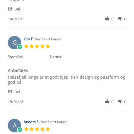
by
stating
'
Bjørnar
Flott
Del
Share
S.
Review
18/01/26
0
0
on
by
18
Bjørnar
Jan
S.
2026
on
Gro F.
Verifisert kunde
G
18
5.0
Jan
star
2026
rating
Størrelse
Normal
Anbefales
Review
review
Halsafjell longs er et godt kjøp. Pen design og passform og
by
stating
god på.
Gro
Anbefales
'
F.
Del
Share
on
Review
15/01/26
0
0
15
Om Stormberg
by
Jan
Gro
2026
Verdigrunnlag
F.
on
Anders S.
Verifisert kunde
A
15
Klima og miljø
5.0
Trelagsprinsippet barn
Jan
star