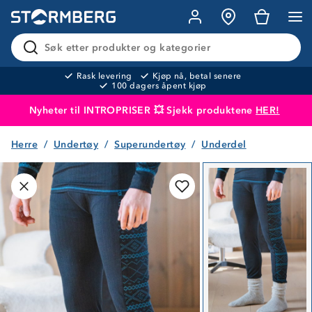
Søk etter produkter og kategorier
Rask levering
Kjøp nå, betal senere
100 dagers åpent kjøp
Nyheter til INTROPRISER 💥 Sjekk produktene
HER!
Herre
Undertøy
Superundertøy
Underdel
Produktet er lagt i handlekurven
Til kassen