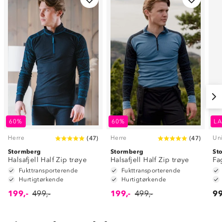
60%
60%
LA
Herre
Herre
Un
(
47
)
(
47
)
Stormberg
Stormberg
St
Halsafjell Half Zip trøye
Halsafjell Half Zip trøye
Fa
Fukttransporterende
Fukttransporterende
Hurtigtørkende
Hurtigtørkende
199,-
499,-
199,-
499,-
99