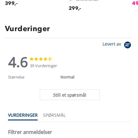
399,-
49
299,-
Vurderinger
Levert av
4.6
4.6
4.6
star
star
39 Vurderinger
rating
rating
Størrelse
Normal
Still et spørsmål
VURDERINGER
SPØRSMÅL
Filtrer anmeldelser