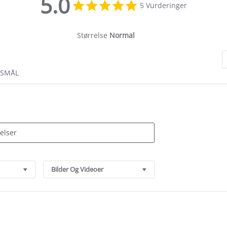
5.0
5.0
5 Vurderinger
star
rating
Størrelse
Normal
RSMÅL
Bilder Og Videoer