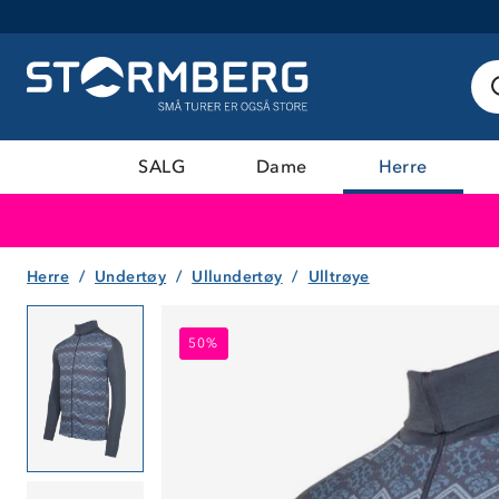
SALG
Dame
Herre
Herre
Undertøy
Ullundertøy
Ulltrøye
50%
50%