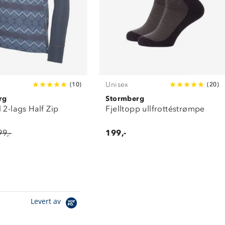
Unisex
(
10
)
(
20
)
rg
Stormberg
 2-lags Half Zip
Fjelltopp ullfrottéstrømpe
99,-
199,-
Levert av