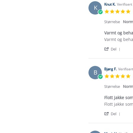
Knut K.
Verifiser
K
5
s
r
Størrelse
Norm
Varmt og beha
Review
review
Varmt og beha
by
stating
'
Knut
Varmt
Del
Shar
K.
og
Revi
on
behagelig
by
18
Knut
Mar
Bjørg F.
Verifiser
B
K.
2026
5
on
s
18
r
Størrelse
Norm
Mar
2026
Flott jakke so
Review
review
Flott jakke so
by
stating
'
Bjørg
Flott
Del
Shar
F.
jakke
Revi
on
som
by
3
er