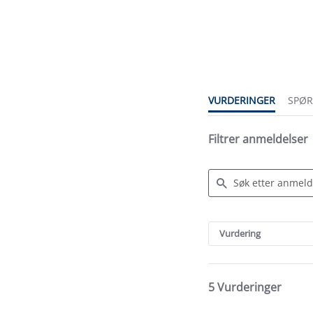
5.0
star
rating
VURDERINGER
SPØ
Filtrer anmeldelser
Search
Reviews
Vurdering
5 Vurderinger