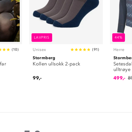
LAVPRIS
44%
Unisex
Herre
(
10
)
(
91
)
Stormberg
Stormbe
far
Kollen ullsokk 2-pack
Setesdal
ulltrøye
99,-
499,-
8