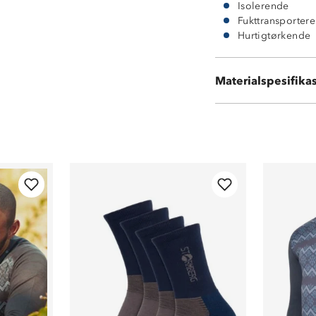
Isolerende
Fukttransporter
Hurtigtørkende
Ytterside i 100 
Materialspesifika
Innside i 100 %