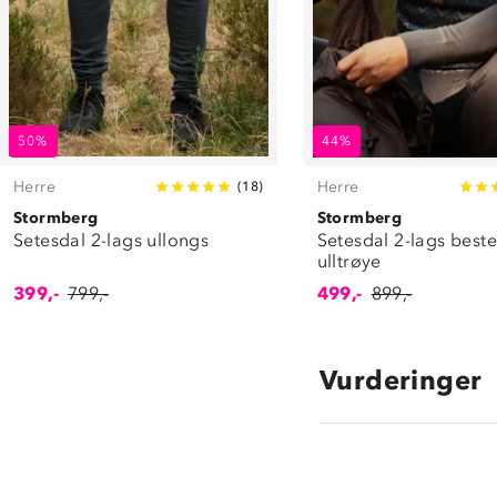
50%
44%
Herre
Herre
(
18
)
Stormberg
Stormberg
Setesdal 2-lags ullongs
Setesdal 2-lags beste
ulltrøye
399,-
799,-
499,-
899,-
Vurderinger