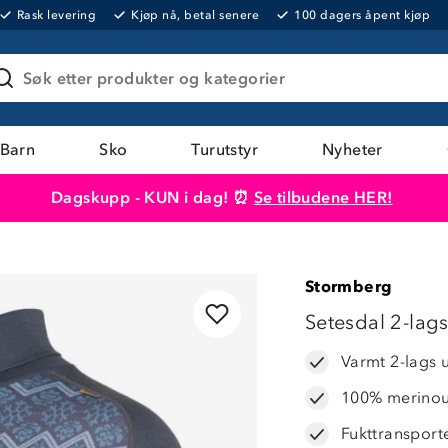
Rask levering
Kjøp nå, betal senere
100 dagers åpent kjøp
Søk etter produkter og kategorier
Barn
Sko
Turutstyr
Nyheter
Dagskupp - KUN i dag! ⏰
Se tilbudene HER!
Produktet er lagt i handlekurven
Til kassen
Stormberg
50%
Setesdal 2-lags
Varmt 2-lags 
100% merinoul
Fukttransport