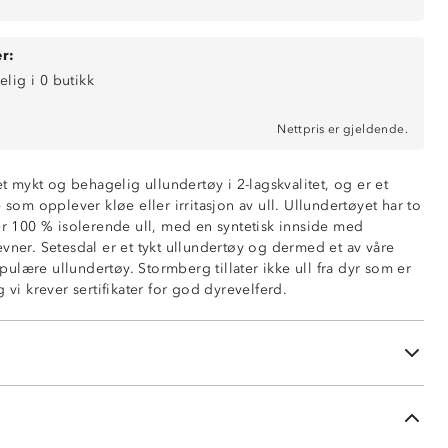
r:
elig i 0 butikk
Nettpris er gjeldende.
 et mykt og behagelig ullundertøy i 2-lagskvalitet, og er et
e som opplever kløe eller irritasjon av ull. Ullundertøyet har to
 er 100 % isolerende ull, med en syntetisk innside med
undertøy
vner. Setesdal er et tykt ullundertøy og dermed et av våre
som isolerende ytterlag
ulære ullundertøy. Stormberg tillater ikke ull fra dyr som er
ende innside i 100% polyester
g vi krever sertifikater for god dyrevelferd.
øfri innside
ert
n forekomme etter bruk