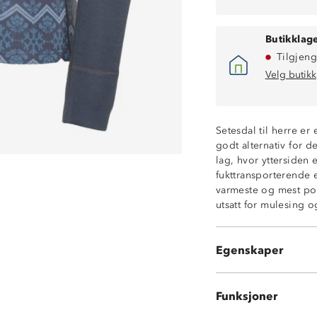
Butikklage
Tilgjeng
Velg butikk
Setesdal til herre er
godt alternativ for d
lag, hvor yttersiden
Varmt 2-lags ull
fukttransporterende e
100% merinoull 
varmeste og mest pop
Fukttransporter
utsatt for mulesing o
Hurtigtørkende
Undertøy med kl
ØkoTex® sertifis
Egenskaper
Noe nupping ka
Funksjoner