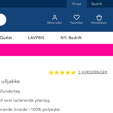
Privat
Bedrift
Mine sider
Favoritter
Handlekurv
Outlet
LAVPRIS
NY: Bedrift
5 VURDERINGER
50%
 ulljakke
ullundertøy
l som isolerende ytterlag
erende innside i 100% polyester