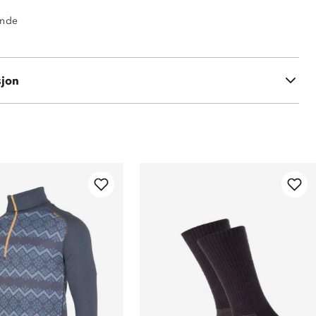
ende
% merinoull
sjon
 polyester (200 gsm)