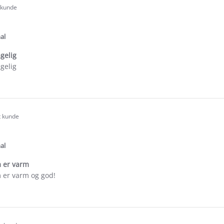
t kunde
.0
tar
ating
al
gelig
gelig
e
ew
t kunde
.0
tar
ating
al
m er varm
m er varm og god!
e
ew