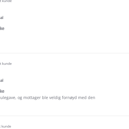
rt kunde
.0
tar
ating
al
kke
e
ew
rt kunde
.0
tar
ating
al
kke
 julegave, og mottager ble veldig fornøyd med den
e
ew
rt kunde