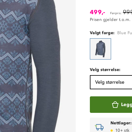
499,-
999
Førpris:
Prisen gjelder t.o.m.
Valgt farge:
Blue F
Velg størrelse:
Velg størrelse
Legg
Nettlager:
10+ stk