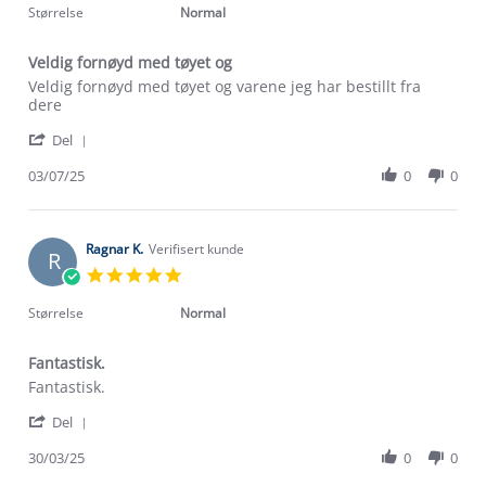
2026
rating
Størrelse
Normal
Veldig fornøyd med tøyet og
Review
review
Veldig fornøyd med tøyet og varene jeg har bestillt fra
by
stating
dere
Kai
Veldig
'
U.
fornøyd
Del
Share
on
med
Review
03/07/25
0
0
3
tøyet
by
Jul
og
Kai
2025
U.
on
Ragnar K.
Verifisert kunde
R
3
5.0
Jul
star
2025
rating
Størrelse
Normal
Fantastisk.
Review
review
Fantastisk.
by
stating
'
Ragnar
Fantastisk.
Del
Share
K.
Review
30/03/25
0
0
on
by
30