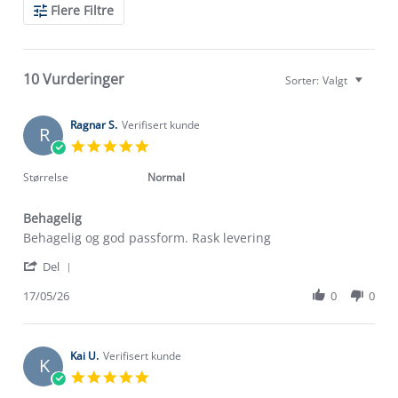
Search
Flere Filtre
Reviews
10 Vurderinger
Sorter:
Valgt
Ragnar S.
Verifisert kunde
R
5.0
star
rating
Størrelse
Normal
Behagelig
Review
review
Behagelig og god passform. Rask levering
by
stating
'
Ragnar
Behagelig
Del
Share
S.
Review
17/05/26
0
0
on
by
17
Ragnar
May
S.
2026
on
Kai U.
Verifisert kunde
K
17
5.0
May
star