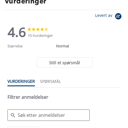
Vurderinger
Levert av
4.6
4.6
4.6
star
star
10 Vurderinger
rating
rating
Størrelse
Normal
Still et spørsmål
VURDERINGER
SPØRSMÅL
Filtrer anmeldelser