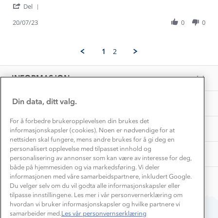
Gravidklær
'
Håkon
Veldig
Del
Kundeklubb
Share
Ø.
behagelig
Inkludering
Review
Hvordan velge riktig turtøy?
20/07/23
0
0
on
å
Norgesferie 🇳🇴
Våre butikker
by
20
ha
Materialer
Håkon
Jul
på
Vask og vedlikehold
Ø.
Få turinspirasjon og tips her⛰
2023
Bedrift, barnehage og SFO
1
2
on
Personvern
EL-retur
20
Overnatte utendørs⛺
Presse
Jul
Samarbeide med oss?
INFORMASJON
2023
Store størrelser
Storms turtips🐿️
Jobbe hos oss?
Turmat oppskrifter
Din data, ditt valg.
OM OSS
Leirskole 🥾
Beredskap
For å forbedre brukeropplevelsen din brukes det
Barnehageansatt
TIPS OG RÅD
informasjonskapsler (cookies). Noen er nødvendige for at
nettsiden skal fungere, mens andre brukes for å gi deg en
Tips til hyttetur
personalisert opplevelse med tilpasset innhold og
AKTIVITETER
personalisering av annonser som kan være av interesse for deg,
både på hjemmesiden og via markedsføring. Vi deler
informasjonen med våre samarbeidspartnere, inkludert Google.
Du velger selv om du vil godta alle informasjonskapsler eller
tilpasse innstillingene. Les mer i vår personvernerklæring om
hvordan vi bruker informasjonskapsler og hvilke partnere vi
samarbeider med.
Les vår personvernserklæring