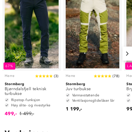
67%
LA
Herre
Herre
He
(
3
)
(
78
)
Stormberg
Stormberg
St
Bjørndalsfjell teknisk
Juv turbukse
Br
turbukse
Vannavstøtende
Ripstop-funksjon
Ventilasjonsglidelåser lår
Høy slite- og rivestyrke
1 199,-
99
499,-
1 499,-