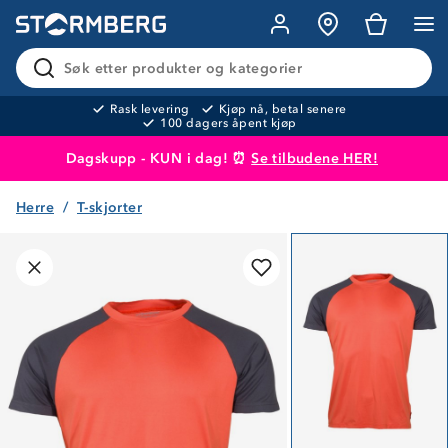
Søk etter produkter og kategorier
Rask levering
Kjøp nå, betal senere
100 dagers åpent kjøp
Dagskupp - KUN i dag! ⏰
Se tilbudene HER!
Herre
T-skjorter
Produktet er lagt i handlekurven
Til kassen