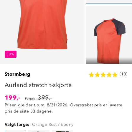
50%
50%
50%
Stormberg
(10)
Aurland stretch t-skjorte
199,-
399,-
Førpris:
Prisen gjelder t.o.m. 8/31/2026. Overstreket pris er laveste
pris de siste 30 dagene.
Valgt farge:
Orange Rust / Ebony