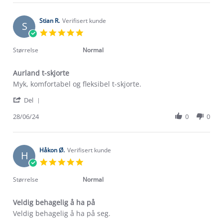
Ragnar
Mar
K.
2025
on
Stian R.
Verifisert kunde
S
30
5.0
Mar
star
2025
rating
Størrelse
Normal
Aurland t-skjorte
Review
review
Myk, komfortabel og fleksibel t-skjorte.
by
stating
'
Stian
Aurland
Del
Share
R.
t-
Review
28/06/24
0
0
on
skjorte
Om Stormberg
by
28
Stian
Jun
Verdigrunnlag
R.
2024
on
Håkon Ø.
Verifisert kunde
H
28
Klima og miljø
5.0
Trelagsprinsippet barn
Jun
star
Kundeservice
2024
rating
Størrelse
Normal
Etisk handel
Alt du trenger til Norgesferien
Kontakt oss
Dyreetikk
Veldig behagelig å ha på
Dette trenger du til barnehagen
Review
review
Veldig behagelig å ha på seg.
Konkurransevinnere
1% til samfunnet
by
stating