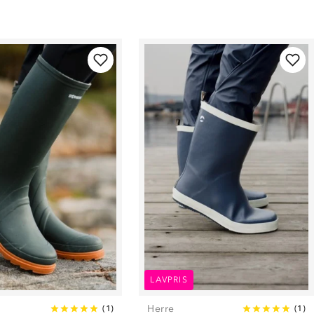
LAVPRIS
Herre
(
1
)
(
1
)