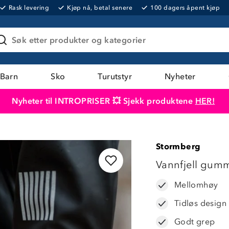
Rask levering
Kjøp nå, betal senere
100 dagers åpent kjøp
Søk etter produkter og kategorier
Barn
Sko
Turutstyr
Nyheter
Nyheter til INTROPRISER 💥 Sjekk produktene
HER!
Produktet er lagt i handlekurven
Til kassen
Stormberg
43%
Vannfjell gumm
Mellomhøy
Tidløs design
Godt grep