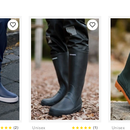
Unisex
Unisex
(
2
)
(
1
)