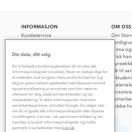
INFORMASJON
OM OSS
Kundeservice
Om Stor
Kontakt oss
Verdigru
Konkurransevinnere
Klima og
Din data, ditt valg.
Kundeklubb
Etisk han
Våre butikker
Dyreetik
For å forbedre brukeropplevelsen din brukes det
Bedrift, barnehage og SFO
1% til s
informasjonskapsler (cookies). Noen er nødvendige for
Presse
Inkluder
at nettsiden skal fungere, mens andre brukes for å gi
deg en personalisert opplevelse med tilpasset innhold
Material
og personalisering av annonser som kan være av
Personve
interesse for deg, både på hjemmesiden og via
Samarbe
markedsføring. Vi deler informasjonen med våre
Jobbe ho
samarbeidspartnere, inkludert Google. Du velger selv
om du vil godta alle informasjonskapsler eller tilpasse
innstillingene. Les mer i vår personvernerklæring om
hvordan vi bruker informasjonskapsler og hvilke
partnere vi samarbeider med.
Les vår