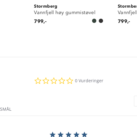
Stormberg
Stormbe
l
Vannfjell høy gummistøvel
Vannfje
799,-
799,-
0.0
0 Vurderinger
star
rating
RSMÅL