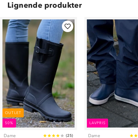
Lignende produkter
OUTLET
50%
LAVPRIS
Dame
Dame
(
25
)