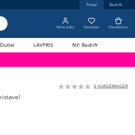
Privat
Bedrift
Mine sider
Favoritter
Handlekurv
Outlet
LAVPRIS
NY: Bedrift
0 VURDERINGER
43%
istøvel