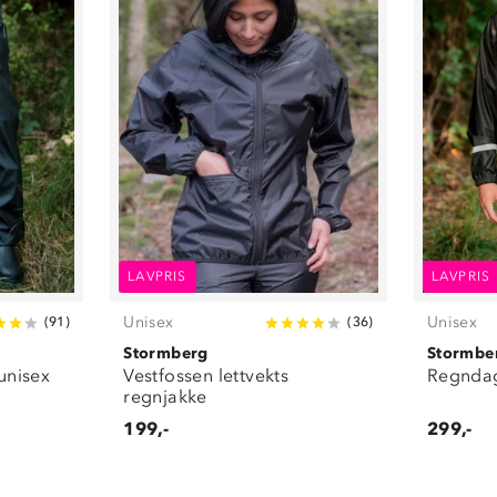
LAVPRIS
LAVPRIS
Unisex
Unisex
(
91
)
(
36
)
Stormberg
Stormbe
unisex
Vestfossen lettvekts
Regndag
regnjakke
199,-
299,-