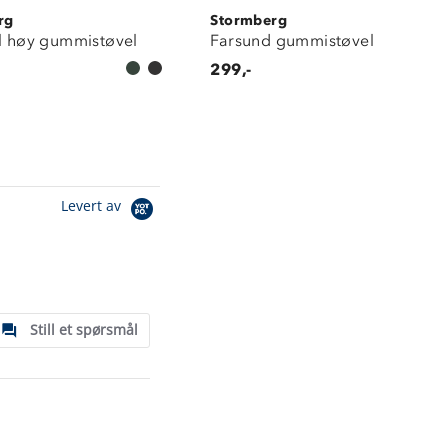
rg
Stormberg
ll høy gummistøvel
Farsund gummistøvel
299,-
Levert av
Still et spørsmål