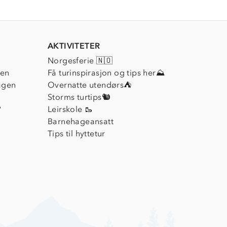
AKTIVITETER
Norgesferie 🇳🇴
ien
Få turinspirasjon og tips her⛰
agen
Overnatte utendørs⛺
Storms turtips🐿️
?
Leirskole 🥾
Barnehageansatt
Tips til hyttetur