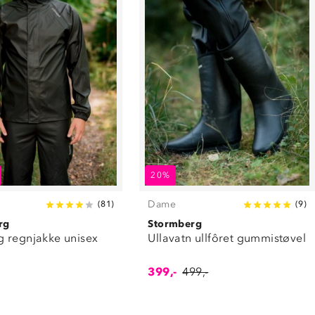
20%
Dame
(
81
)
(
9
)
rg
Stormberg
 regnjakke unisex
Ullavatn ullfôret gummistøvel
399,-
499,-