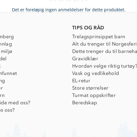
Det er foreløpig ingen anmeldelser for dette produktet.
TIPS OG RÅD
mberg
Trelagsprinsippet barn
nnlag
Alt du trenger til Norgesfer
 miljø
Dette trenger du til barneh
del
Gravidklær
k
Hvordan velge riktig turtøy
amfunnet
Vask og vedlikehold
ing
EL-retur
er
Store størrelser
rn
Turmat oppskrifter
ide med oss?
Beredskap
s oss?