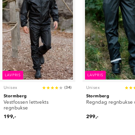
LAVPRIS
LAVPRIS
Unisex
Unisex
(
34
)
Stormberg
Stormberg
Vestfossen lettvekts
Regndag regnbukse 
regnbukse
199,-
299,-