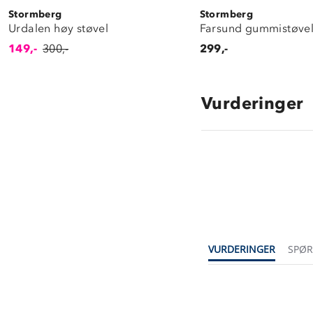
Stormberg
Stormberg
Urdalen høy støvel
Farsund gummistøve
149,-
300,-
299,-
Vurderinger
VURDERINGER
SPØ