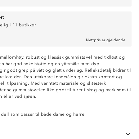
r:
elig i 11 butikker
Nettpris er gjeldende.
n mellomhøy, robust og klassisk gummistøvel med tidløst og
len har god ankelstøtte og en yttersåle med dyp
ir godt grep på vått og glatt underlag. Refleksdetalj bidrar til
ke kvelder. Den uttakbare innersålen gir ekstra komfort og
ell tilpasning. Med vanntett materiale og slitesterk
denne gummistøvelen like godt til turer i skog og mark som til
 eller ved sjøen.
dell som passer til både dame og herre.
le
ll av med vann og la tørke i romtemperatur. Unngå å tørke i
arme.