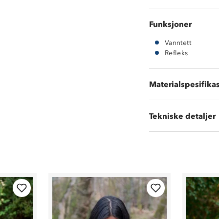
Funksjoner
Vanntett
Refleks
Overdel: Rubbe
Materialspesifika
Yttersåle: Rubbe
Tekniske detaljer
Vekt:
1,8kg i str 4