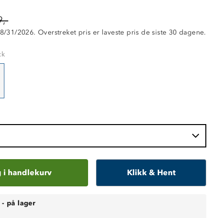
,-
 8/31/2026. Overstreket pris er laveste pris de siste 30 dagene.
ck
 i handlekurv
Klikk & Hent
-
på lager