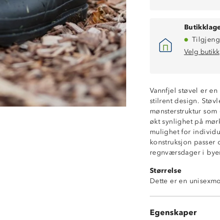
Butikklage
Tilgjeng
Velg butikk
Vannfjel støvel er e
stilrent design. Støv
mønsterstruktur som g
økt synlighet på mør
mulighet for individu
Mellomhøy
konstruksjon passer 
Tidløs design
regnværsdager i byen
Godt grep
Størrelse
Refleks
Dette er en unisexmo
Vanntett
Uttakbar innerså
Vedlikehold: Sky
Egenskaper
direkte sollys eller v