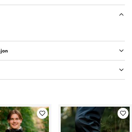
r + Cotton
sjon
r
1