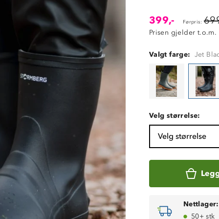
399,-
699
Førpris:
Prisen gjelder t.o.m.
Valgt farge:
Jet Bla
Velg størrelse:
Velg størrelse
Legg
Nettlager:
50+ stk