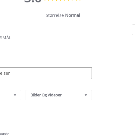
rating
Størrelse
Normal
RSMÅL
Bilder Og Videoer
 kunde