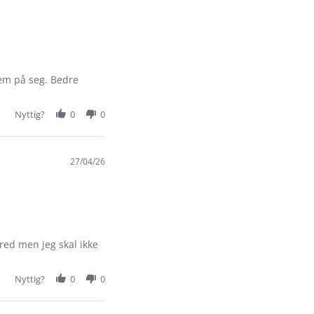
dem på seg. Bedre
Nyttig?
0
0
27/04/26
bred men jeg skal ikke
Nyttig?
0
0