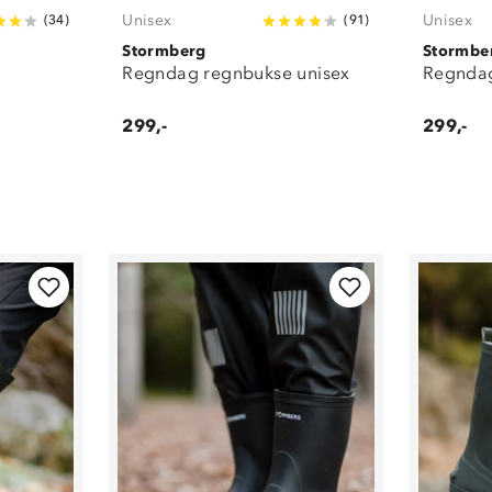
Unisex
Unisex
(
34
)
(
91
)
Stormberg
Stormbe
Regndag regnbukse unisex
Regndag
299,-
299,-