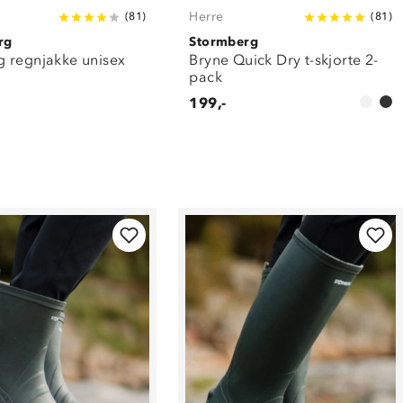
Herre
(
81
)
(
81
)
rg
Stormberg
 regnjakke unisex
Bryne Quick Dry t-skjorte 2-
pack
199,-