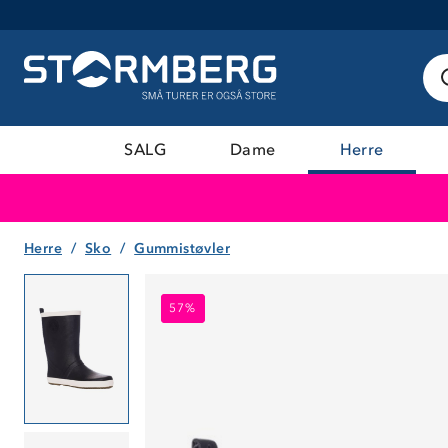
SALG
Dame
Herre
Herre
Sko
Gummistøvler
57%
57%