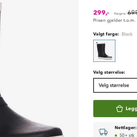
299,-
699
Førpris:
Prisen gjelder t.o.m.
Valgt farge:
Black
Velg størrelse:
Velg størrelse
Legg
Nettlager:
50+ stk