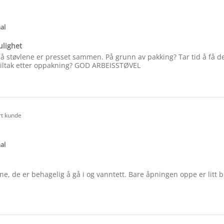
.0
tar
ating
al
lighet
å støvlene er presset sammen. På grunn av pakking? Tar tid å få 
Tiltak etter oppakning? GOD ARBEISSTØVEL
lighet
e
ew
rt kunde
.0
tar
ating
al
lene, de er behagelig å gå i og vanntett. Bare åpningen oppe er litt 
e
ew