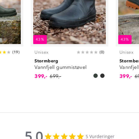
43%
43%
Unisex
Unisex
(
19
)
(
0
)
Stormberg
Stormbe
Vannfjell gummistøvel
Vannfje
399,-
699,-
399,-
6
5.0
5.0
5 Vurderinger
star