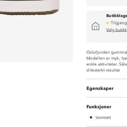
Butikklage
Tilgjeng
Velg butikk
Oslofjorden gummistø
Modellen er myk, har
enkle aktiviteter. Så
slitesterkt resultat
Vanntett
Mellomhøyt skaf
Myk støvel i gu
Egenskaper
Vulkanisert gum
Funksjoner
Vanntett