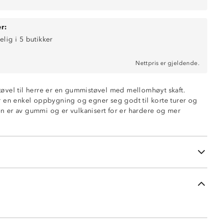
r:
elig i 5 butikker
Nettpris er gjeldende.
vel til herre er en gummistøvel med mellomhøyt skaft.
 en enkel oppbygning og egner seg godt til korte turer og
len er av gummi og er vulkanisert for er hardere og mer
t
mmi
misåle