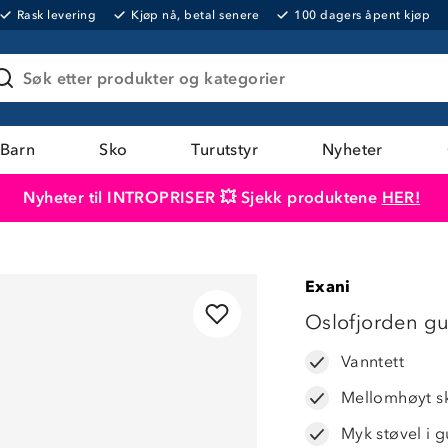
Rask levering
Kjøp nå, betal senere
100 dagers åpent kjøp
Søk etter produkter og kategorier
Barn
Sko
Turutstyr
Nyheter
Nyheter til INTROPRISER 💥 Sjekk produktene
HER!
Produktet er lagt i handlekurven
Til kassen
Exani
57%
Oslofjorden g
Vanntett
Mellomhøyt sk
Myk støvel i 