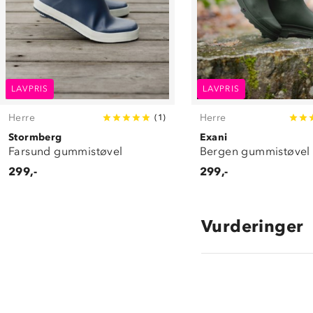
LAVPRIS
LAVPRIS
Herre
Herre
(
1
)
Stormberg
Exani
Farsund gummistøvel
Bergen gummistøvel
299,-
299,-
Vurderinger