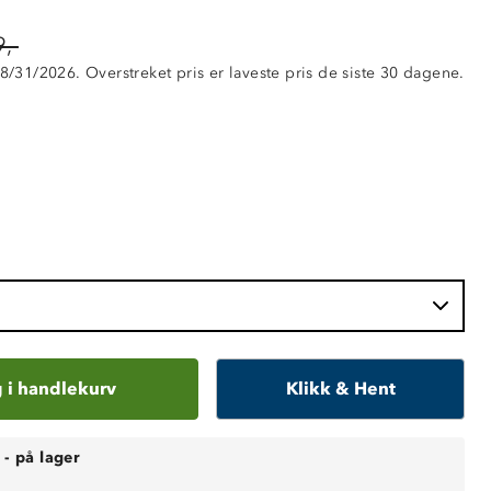
,-
 8/31/2026. Overstreket pris er laveste pris de siste 30 dagene.
 i handlekurv
Klikk & Hent
-
på lager