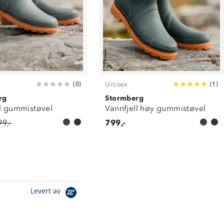
Unisex
(
0
)
(
1
)
rg
Stormberg
ll gummistøvel
Vannfjell høy gummistøvel
99,-
799,-
Levert av