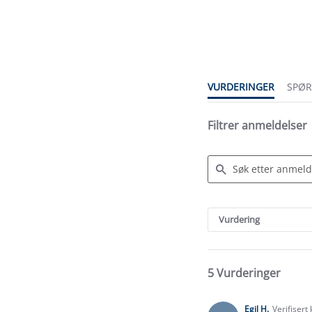
5.0
star
rating
VURDERINGER
SPØ
Filtrer anmeldelser
Search
Reviews
Vurdering
5 Vurderinger
Egil H.
Verifisert