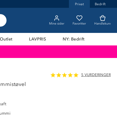
Privat
Bedrift
Mine sider
Favoritter
Handlekurv
Outlet
LAVPRIS
NY: Bedrift
5 VURDERINGER
57%
ummistøvel
aft
gummi