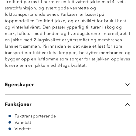
Trolltind parkas til herre er en lett vattert jakke med 4- veis
Tapede sømmer
stretchfunksjon, og svært gode vanntette og
Toveis glidelås
fukttransporterende evner. Parkasen er basert på
4-veis stretch for økt bevegelighet
toppmodellen Trolltind jakke, og er utviklet for bruk i høst-
Dobbel stormklaff
og vinterhalvåret. Den passer ypperlig til turer i skog og
God lengde på jakken
mark, luftetur med hunden og hverdagsturene i nærmiljøet. I
Ventilasjonsåpninger under armene
en jakke med 2-lagskvalitet er ytterstoffet og membranen
To dype, utvendige lommer
laminert sammen. På innsiden er det være et løst fôr som
En innerlomme med glidelås
transporterer fukt vekk fra kroppen, beskytter membranen og
To stikklommer på innsiden
bygger opp en luftlomme som sørger for at jakken oppleves
Fast hette med gode justeringsmuligheter
lunere enn en jakke med 3-lags kvalitet.
Meshfôr på innsiden av rygg
Enhåndsstramming nederst
ProreTex® 15-10 membran
Egenskaper
2-lags skalljakke
Funksjoner
Fukttransporterende
Vanntett
Vindtett