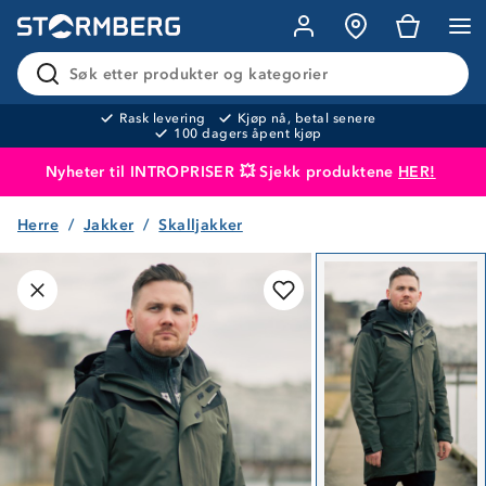
Søk etter produkter og kategorier
Rask levering
Kjøp nå, betal senere
100 dagers åpent kjøp
Nyheter til INTROPRISER 💥 Sjekk produktene
HER!
Herre
Jakker
Skalljakker
Produktet er lagt i handlekurven
Til kassen