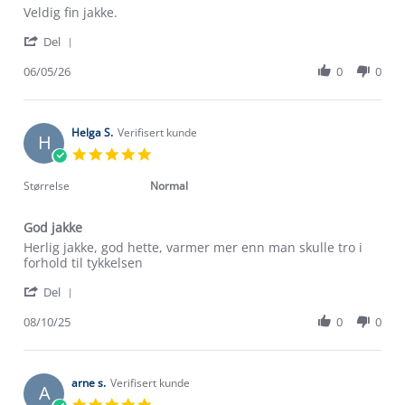
Review
review
Veldig fin jakke.
by
stating
'
Mikael
Veldig
Del
Share
K.
fin
Review
06/05/26
0
0
on
jakke.
by
6
Mikael
May
K.
2026
on
Helga S.
Verifisert kunde
H
6
5.0
May
star
2026
rating
Størrelse
Normal
God jakke
Review
review
Herlig jakke, god hette, varmer mer enn man skulle tro i
by
stating
forhold til tykkelsen
Helga
God
'
S.
jakke
Del
Share
on
Review
08/10/25
0
0
8
by
Oct
Helga
2025
S.
on
arne s.
Verifisert kunde
A
8
5.0