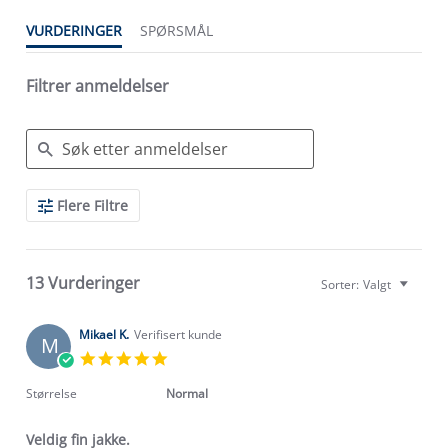
VURDERINGER
SPØRSMÅL
Filtrer anmeldelser
Search
Flere Filtre
Reviews
13 Vurderinger
Sorter:
Valgt
Mikael K.
Verifisert kunde
M
5.0
star
rating
Størrelse
Normal
Veldig fin jakke.