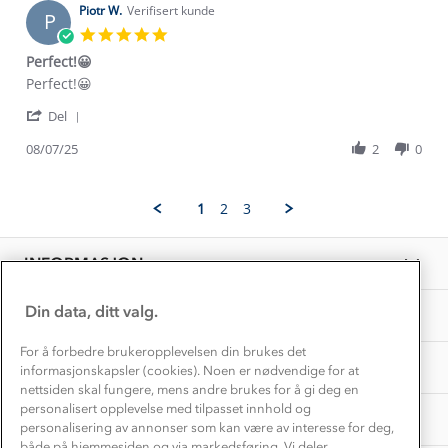
Kundeservice
on
Piotr W.
Verifisert kunde
være
Etisk handel
P
16
Alt du trenger til Norgesferien
og
5.0
Sep
Kontakt oss
lang
star
Dyreetikk
Perfect!😀
2025
jakke.
rating
Dette trenger du til barnehagen
Review
review
Perfect!😀
Konkurransevinnere
1% til samfunnet
by
stating
Gravidklær
'
Piotr
Perfect!
Del
Kundeklubb
Share
W.
😀
Inkludering
Review
Hvordan velge riktig turtøy?
08/07/25
2
0
on
Norgesferie 🇳🇴
Våre butikker
by
8
Materialer
Piotr
Jul
Vask og vedlikehold
W.
Få turinspirasjon og tips her⛰
2025
Bedrift, barnehage og SFO
1
2
3
on
Personvern
EL-retur
8
Overnatte utendørs⛺
Presse
Jul
Samarbeide med oss?
INFORMASJON
2025
Store størrelser
Storms turtips🐿️
Jobbe hos oss?
Turmat oppskrifter
Din data, ditt valg.
OM OSS
Leirskole 🥾
Beredskap
For å forbedre brukeropplevelsen din brukes det
Barnehageansatt
TIPS OG RÅD
informasjonskapsler (cookies). Noen er nødvendige for at
nettsiden skal fungere, mens andre brukes for å gi deg en
Tips til hyttetur
personalisert opplevelse med tilpasset innhold og
AKTIVITETER
personalisering av annonser som kan være av interesse for deg,
både på hjemmesiden og via markedsføring. Vi deler