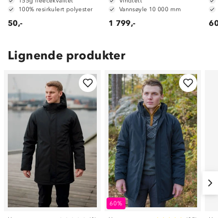
155g fleecekvalitet
Vindtett
100% resirkulert polyester
Vannsøyle 10 000 mm
50,-
1 799,-
60
Lignende produkter
60%