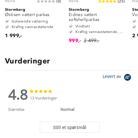
Herre
Herre
He
(
0
)
(
25
)
Stormberg
Stormberg
St
Østisen vattert parkas
Eidnes vattert
Vo
softshellparkas
Isolerende vattering
Vindtett
Kraftig vannavstøtende
Kraftig vannavstøtende, 3.000mm vannsøyle
1 999,-
2 
999,-
2 499,-
Vurderinger
Levert av
4.8
4.8
4.8
star
star
13 Vurderinger
rating
rating
Størrelse
Normal
Still et spørsmål