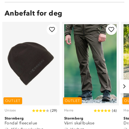
Anbefalt for deg
OUTLET
OUTLET
O
Unisex
Herre
He
(
29
)
(
6
)
Stormberg
Stormberg
St
Fondal fleecelue
Várri skallbukse
Dr