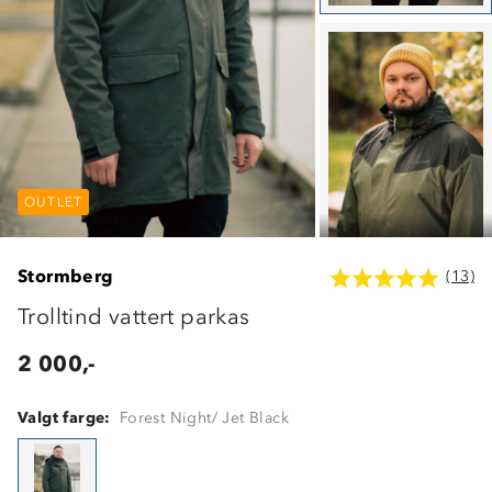
OUTLET
OUTLET
OUTLET
Stormberg
(13)
Trolltind vattert parkas
2 000,-
Valgt farge:
Forest Night/ Jet Black