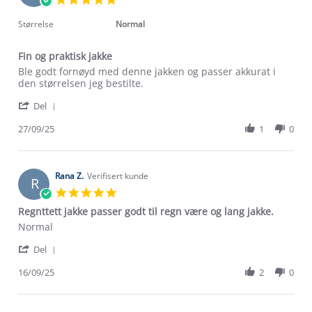
Oct
star
2025
rating
Størrelse
Normal
Fin og praktisk jakke
Review
review
Ble godt fornøyd med denne jakken og passer akkurat i
by
stating
den størrelsen jeg bestilte.
arne
Fin
'
s.
og
Del
Share
on
praktisk
Review
27/09/25
1
0
27
jakke
by
Sep
arne
2025
s.
on
Rana Z.
Verifisert kunde
R
27
5.0
Sep
star
Regnttett jakke passer godt til regn være og lang jakke.
2025
rating
Review
review
Normal
by
stating
Om Stormberg
'
Rana
Regnttett
Del
Share
Z.
jakke
Verdigrunnlag
Review
16/09/25
2
0
on
passer
by
16
godt
Rana
Klima og miljø
Sep
til
Trelagsprinsippet barn
Z.
2025
regn