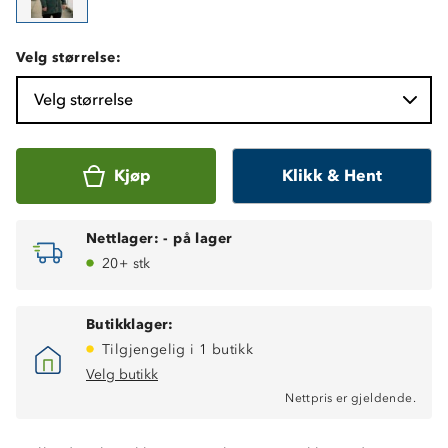
Velg størrelse:
Velg størrelse
Kjøp
Klikk & Hent
Nettlager:
-
på lager
20+ stk
Butikklager:
Tilgjengelig i 1 butikk
Velg butikk
Nettpris er gjeldende.
Vann- og vindtett (15 000 mm vannsøyle)
Fukttransporterende (10 000 g/m2/24t)