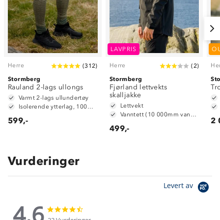
LAVPRIS
O
Herre
Herre
He
(
312
)
(
2
)
Stormberg
Stormberg
St
Rauland 2-lags ullongs
Fjørland lettvekts
Tr
skalljakke
Varmt 2-lags ullundertøy
Lettvekt
Isolerende ytterlag, 100% merinoull
Vanntett (10 000mm vannsøyle)
599,-
2 
499,-
Vurderinger
Levert av
4.6
4.6
4.6
star
star
22 Vurderinger