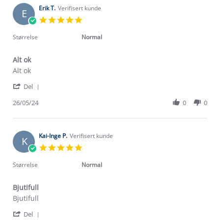
Erik T.
Verifisert kunde
E
5.0
star
rating
Størrelse
Normal
Alt ok
Review
review
Alt ok
by
stating
'
Erik
Alt
Del
Share
T.
ok
Review
26/05/24
0
0
on
by
26
Erik
May
T.
2024
on
Kai-Inge P.
Verifisert kunde
K
26
5.0
May
star
2024
rating
Størrelse
Normal
Bjutifull
Review
review
Bjutifull
by
stating
'
Kai-
Bjutifull
Del