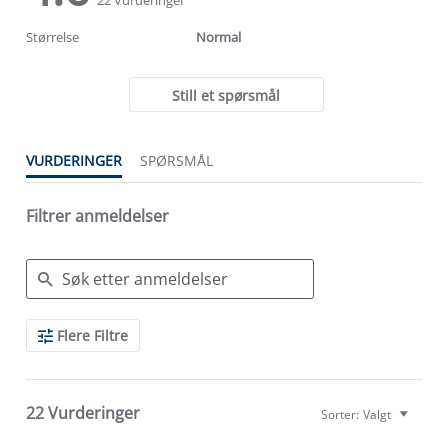
rating
rating
Størrelse
Normal
Still et spørsmål
VURDERINGER
SPØRSMÅL
Filtrer anmeldelser
Search
Flere Filtre
Reviews
22 Vurderinger
Sorter:
Valgt