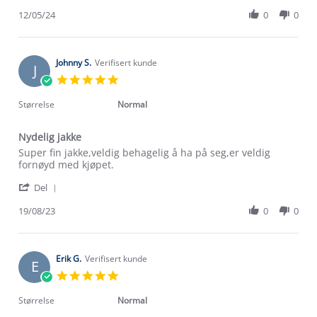
Share
Inge
Review
12/05/24
0
0
P.
by
on
Kai-
12
Inge
May
P.
Johnny S.
Verifisert kunde
2024
J
on
5.0
12
star
May
rating
Størrelse
Normal
2024
Nydelig jakke
Review
review
Super fin jakke,veldig behagelig å ha på seg,er veldig
by
stating
fornøyd med kjøpet.
Johnny
Nydelig
'
S.
jakke
Del
Share
on
Review
19/08/23
0
0
19
by
Aug
Johnny
2023
S.
on
Erik G.
Verifisert kunde
E
19
5.0
Aug
star
2023
rating
Størrelse
Normal