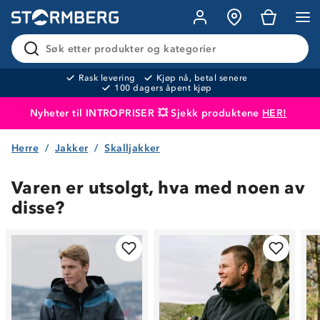
Søk etter produkter og kategorier
Rask levering
Kjøp nå, betal senere
100 dagers åpent kjøp
Nyheter til INTROPRISER 💥 Sjekk produktene
HER!
Herre
Jakker
Skalljakker
Produktet er lagt i handlekurven
Til kassen
Varen er utsolgt, hva med noen av
disse?