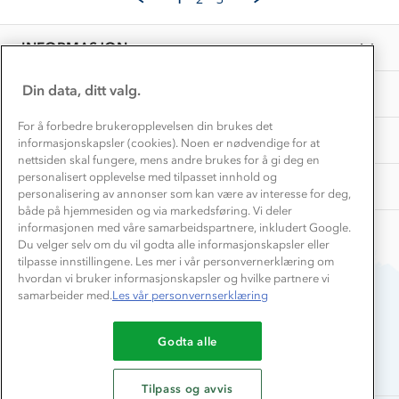
on
Personvern
EL-retur
14
Overnatte utendørs⛺
Presse
May
Samarbeide med oss?
INFORMASJON
2023
Store størrelser
Storms turtips🐿️
Jobbe hos oss?
Turmat oppskrifter
Din data, ditt valg.
OM OSS
Leirskole 🥾
Beredskap
For å forbedre brukeropplevelsen din brukes det
Barnehageansatt
TIPS OG RÅD
informasjonskapsler (cookies). Noen er nødvendige for at
nettsiden skal fungere, mens andre brukes for å gi deg en
Tips til hyttetur
personalisert opplevelse med tilpasset innhold og
AKTIVITETER
personalisering av annonser som kan være av interesse for deg,
både på hjemmesiden og via markedsføring. Vi deler
informasjonen med våre samarbeidspartnere, inkludert Google.
Du velger selv om du vil godta alle informasjonskapsler eller
tilpasse innstillingene. Les mer i vår personvernerklæring om
hvordan vi bruker informasjonskapsler og hvilke partnere vi
samarbeider med.
Les vår personvernserklæring
Du betaler enkelt med
Godta alle
Tilpass og avvis