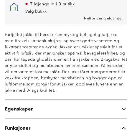
Tilgjengelig i 0 butikk
Velg butikk
Nettpris er gjeldende.
Farfjellet jakke til herre er en myk og behagelig turjakke
Vind- og vanntett
med fireveis stretchfunksjon, og svært gode vanntette og
15 000 mm vannsøyle
fukttransporterende evner. Jakken er utviklet spesielt for et
Fukttransporterende (12 000 gr/m2/24t)
aktivt friluftsliv der man ønsker optimal bevegelsesfrihet, og
Tapede sømmer
den har tapede glidelåslommer. I en jakke med 2-lagskvalitet
To lommer med vannavstøtende glidelåser
er ytterstoffet og membranen laminert sammen. På innsiden
Innerlomme med glidelås
vil det være et løst meshfôr. Det løse fôret transporterer fukt
Dobbel stormklaff bak hovedglidelås
vekk fra kroppen, beskytter membranen og bygger opp en
Hette med gode justeringsmuligheter
luftlomme som sørger for at jakken oppleves lunere enn en
Enhåndsstramming nederst
jakke med 3-lags kvalitet.
Meshfôr
ProreTex® Ultrashell™15-12 membran
Ytterstoff: 95% resirkulert polyester og 5% elastan
Egenskaper
2-lags skalljakke
Funksjoner