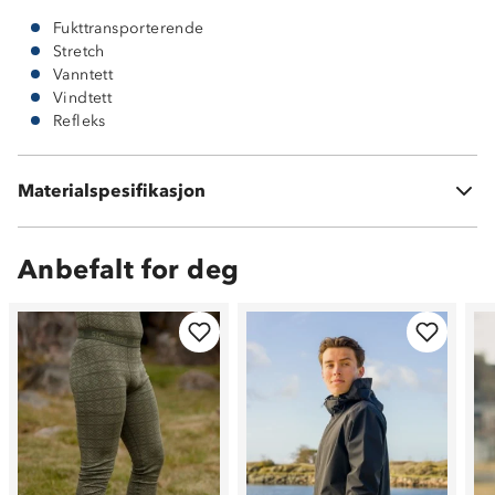
Fukttransporterende
Stretch
Vanntett
Vindtett
Refleks
Materialspesifikasjon
Ytterstoff: 95% resirkulert polyester og 5% elastan
Anbefalt for deg