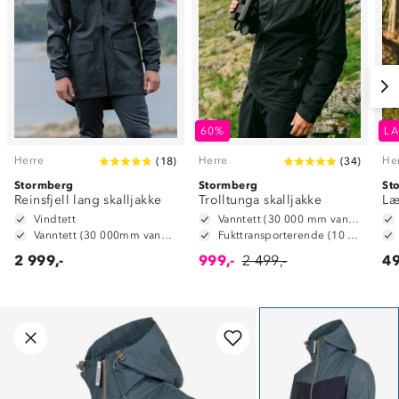
60%
LA
Herre
Herre
He
(
18
)
(
34
)
Stormberg
Stormberg
St
Reinsfjell lang skalljakke
Trolltunga skalljakke
Læ
Vindtett
Vanntett (30 000 mm vannsøyle)
Vanntett (30 000mm vannsøyle)
Fukttransporterende (10 000 g/m2/24t)
2 999,-
999,-
2 499,-
49