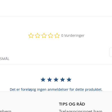
0.0
0 Vurderinger
star
rating
RSMÅL
Det er foreløpig ingen anmeldelser for dette produktet.
TIPS OG RÅD
mberg
Trelagsprinsippet barn