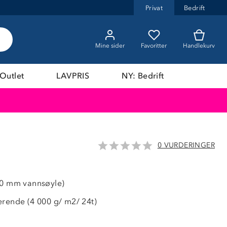
Privat
Bedrift
Mine sider
Favoritter
Handlekurv
Outlet
LAVPRIS
NY: Bedrift
0 VURDERINGER
LAVPRIS
00 mm vannsøyle)
erende (4 000 g/ m2/ 24t)