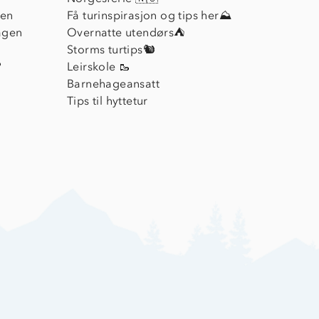
ien
Få turinspirasjon og tips her⛰
agen
Overnatte utendørs⛺
Storms turtips🐿️
?
Leirskole 🥾
Barnehageansatt
Tips til hyttetur