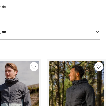
ende
sjon