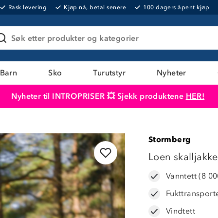
Rask levering
Kjøp nå, betal senere
100 dagers åpent kjøp
Søk etter produkter og kategorier
Barn
Sko
Turutstyr
Nyheter
Nyheter til INTROPRISER 💥 Sjekk produktene
HER!
Produktet er lagt i handlekurven
Til kassen
Stormberg
LAVPRIS
Loen skalljakke
Vanntett (8 0
Fukttransport
Vindtett