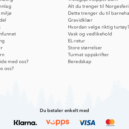
nnlag
Alt du trenger til Norgesfer
 miljø
Dette trenger du til barneh
del
Gravidklær
k
Hvordan velge riktig turtøy
amfunnet
Vask og vedlikehold
ing
EL-retur
er
Store størrelser
rn
Turmat oppskrifter
ide med oss?
Beredskap
s oss?
Du betaler enkelt med