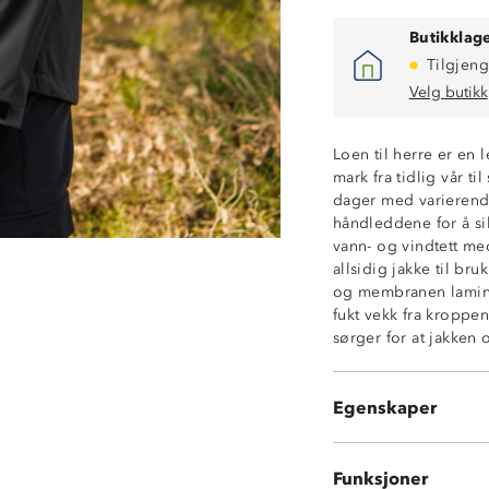
Butikklage
Tilgjeng
Velg butikk
Loen til herre er en le
mark fra tidlig vår t
Vanntett (8 000
dager med varierende
Fukttransportere
håndleddene for å si
Vindtett
vann- og vindtett me
2-lagsskall
allsidig jakke til bruk
Lettvektsjakke
og membranen laminer
Meshfôr
fukt vekk fra kropp
Fast hette med j
sørger for at jakken 
Strikkjustering 
Borrelåstrammi
Hakebeskytter p
Egenskaper
2 sidelommer m
Funksjoner