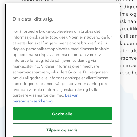
Kontakt oss
Verdigru
Konkurransevinnere
Klima og
Din data, ditt valg.
Kundeklubb
Etisk han
Våre butikker
Dyreetik
For å forbedre brukeropplevelsen din brukes det
Bedrift, barnehage og SFO
1% til s
informasjonskapsler (cookies). Noen er nødvendige for
Presse
Inkluder
at nettsiden skal fungere, mens andre brukes for å gi
deg en personalisert opplevelse med tilpasset innhold
Material
og personalisering av annonser som kan være av
Personve
interesse for deg, både på hjemmesiden og via
Samarbe
markedsføring. Vi deler informasjonen med våre
Jobbe ho
samarbeidspartnere, inkludert Google. Du velger selv
om du vil godta alle informasjonskapsler eller tilpasse
innstillingene. Les mer i vår personvernerklæring om
hvordan vi bruker informasjonskapsler og hvilke
partnere vi samarbeider med.
Les vår
personvernserklæring
Godta alle
Tilpass og avvis