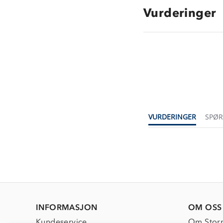
Vurderinger
VURDERINGER
SPØ
INFORMASJON
OM OSS
Kundeservice
Om Stor