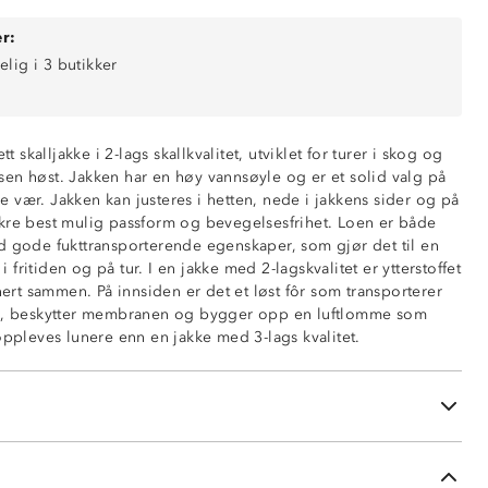
r:
elig i 3 butikker
tt skalljakke i 2-lags skallkvalitet, utviklet for turer i skog og
il sen høst. Jakken har en høy vannsøyle og er et solid valg på
 mm vannsøyle)
 vær. Jakken kan justeres i hetten, nede i jakkens sider og på
nde (4 000 g/ m2/ 24t)
kre best mulig passform og bevegelsesfrihet. Loen er både
d gode fukttransporterende egenskaper, som gjør det til en
 i fritiden og på tur. I en jakke med 2-lagskvalitet er ytterstoffet
t sammen. På innsiden er det et løst fôr som transporterer
en, beskytter membranen og bygger opp en luftlomme som
ustering i bakhodet og rundt ansiktet
oppleves lunere enn en jakke med 3-lags kvalitet.
nede i sidene
ng på ermene
å glidelås
ed glidelås