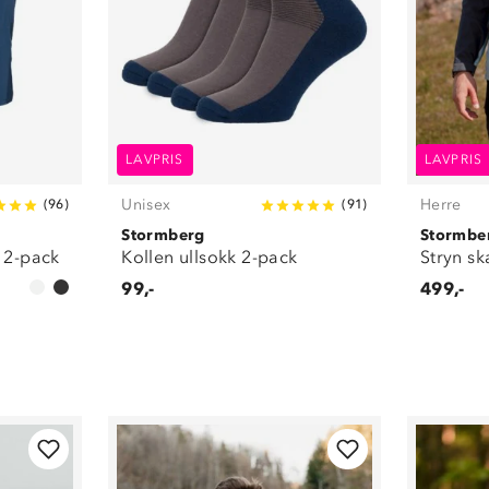
LAVPRIS
LAVPRIS
Unisex
Herre
(
96
)
(
91
)
Stormberg
Stormbe
e 2-pack
Kollen ullsokk 2-pack
Stryn sk
99,-
499,-