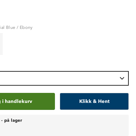
ial Blue / Ebony
 i handlekurv
Klikk & Hent
-
på lager