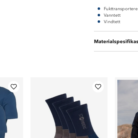
Fukttransporter
Vanntett
Vindtett
Materialspesifika
100 % polyester