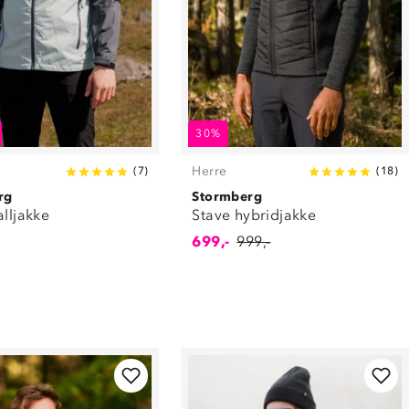
30%
Herre
(
7
)
(
18
)
rg
Stormberg
alljakke
Stave hybridjakke
699,-
999,-