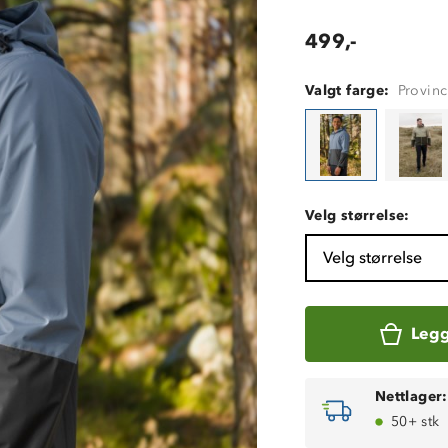
499,-
Valgt farge:
Provinc
Velg størrelse:
Velg størrelse
Legg
Nettlager:
50+ stk