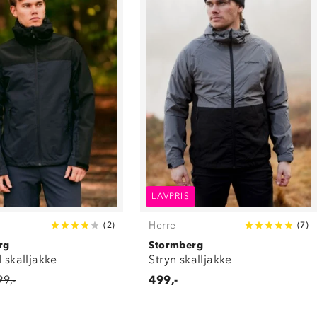
LAVPRIS
Herre
(
2
)
(
7
)
rg
Stormberg
d skalljakke
Stryn skalljakke
99,-
499,-