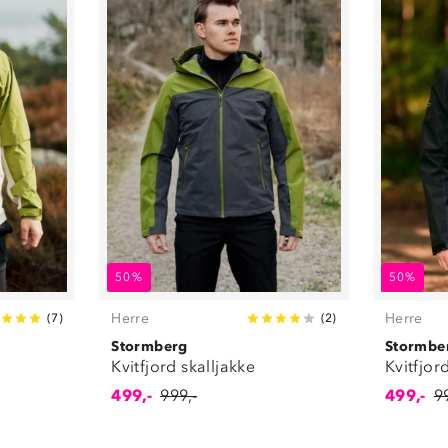
50%
50%
Herre
Herre
(
7
)
(
2
)
Stormberg
Stormbe
Kvitfjord skalljakke
Kvitfjor
499,-
999,-
499,-
9