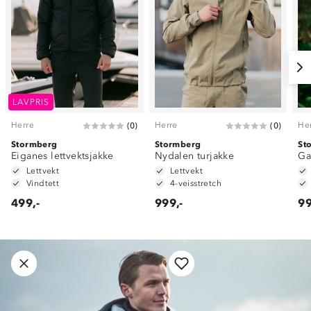
LAVPRIS
Herre
Herre
He
(
0
)
(
0
)
Stormberg
Stormberg
St
Eiganes lettvektsjakke
Nydalen turjakke
Ga
Lettvekt
Lettvekt
Vindtett
4-veisstretch
499,-
999,-
99