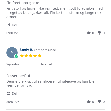
Fin foret boblejakke
Review
review
Fint stoff og farge. Ikke regntett, men godt foret jakke med
by
stating
preget av boblejakkestoff. Fin kort passform og lange nok
Andrine
Fin
armer.
R.
foret
'
on
boblejakke
Del
Share
9
Review
09/09/25
0
0
Sep
by
2025
Andrine
R.
on
Sandra R.
Verifisert kunde
S
9
5.0
Sep
star
2025
rating
Størrelse
Normal
Passer perfekt
Review
review
Denne ble kjøpt til samboeren til julegave og han ble
by
stating
kjempe fornøyd.
Sandra
Passer
'
R.
perfekt
Del
Share
on
Review
30/01/25
0
0
30
by
Jan
Sandra
2025