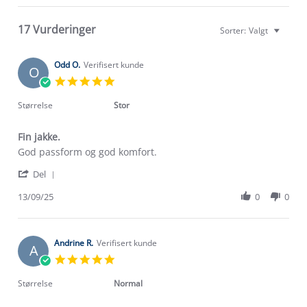
17 Vurderinger
Sorter:
Valgt
Odd O.
Verifisert kunde
O
5.0
star
rating
Størrelse
Stor
Fin jakke.
Review
review
God passform og god komfort.
by
stating
'
Odd
Fin
Del
Share
O.
jakke.
Review
13/09/25
0
0
on
by
13
Odd
Sep
O.
2025
on
Andrine R.
Verifisert kunde
A
13
5.0
Sep
star
2025
rating
Størrelse
Normal