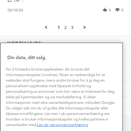
Emil
Fornøyd
Del
Kundeklubb
Share
H.
Inkludering
Hvordan velge riktig turtøy?
Review
03/10/24
0
0
on
Norgesferie 🇳🇴
Våre butikker
by
3
Materialer
Emil
Oct
Vask og vedlikehold
H.
Få turinspirasjon og tips her⛰
2024
Bedrift, barnehage og SFO
1
2
3
Personvern
on
EL-retur
3
Overnatte utendørs⛺
Presse
Oct
Samarbeide med oss?
INFORMASJON
2024
Store størrelser
Storms turtips🐿️
Jobbe hos oss?
Turmat oppskrifter
Din data, ditt valg.
OM OSS
Leirskole 🥾
Beredskap
For å forbedre brukeropplevelsen din brukes det
Barnehageansatt
TIPS OG RÅD
informasjonskapsler (cookies). Noen er nødvendige for at
nettsiden skal fungere, mens andre brukes for å gi deg en
Tips til hyttetur
personalisert opplevelse med tilpasset innhold og
AKTIVITETER
personalisering av annonser som kan være av interesse for deg,
både på hjemmesiden og via markedsføring. Vi deler
informasjonen med våre samarbeidspartnere, inkludert Google.
Du velger selv om du vil godta alle informasjonskapsler eller
tilpasse innstillingene. Les mer i vår personvernerklæring om
hvordan vi bruker informasjonskapsler og hvilke partnere vi
samarbeider med.
Les vår personvernserklæring