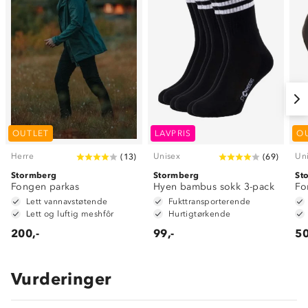
OUTLET
LAVPRIS
O
Herre
Unisex
Un
(
13
)
(
69
)
Stormberg
Stormberg
St
Fongen parkas
Hyen bambus sokk 3-pack
Fo
Lett vannavstøtende
Fukttransporterende
Lett og luftig meshfôr
Hurtigtørkende
200,-
99,-
50
Vurderinger