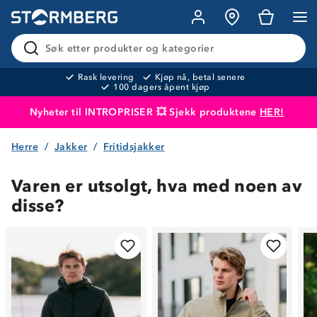
Søk etter produkter og kategorier
Rask levering
Kjøp nå, betal senere
100 dagers åpent kjøp
Nyheter til INTROPRISER 💥 Sjekk produktene
HER!
Herre
Jakker
Fritidsjakker
Produktet er lagt i handlekurven
Til kassen
Varen er utsolgt, hva med noen av
disse?