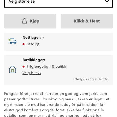
Velg størrelse
Kjøp
Klikk & Hent
Nettlager:
-
Utsolgt
Butikklager:
Tilgjengelig i 0 butikk
Velg butikk
Nettpris er gjeldende.
Isolerende teddyfôr
Fongdal fôret jakke til herre er en god og varm jakke som
Vannavstøtende
passer godt til turer i by, skog og mark. Jakken er laget i et
Toveisglidelås
mykt materiale med isolerende teddyfôr på innsiden, for
To lommer med klaff og knapp
ekstra god komfort. Fongdal fôret jakke har funksjonelle
Fast hette med justeringsmuligheter
detaljer som lommer med klaff og snøring nederst, for
Klaff med trykknapper foran