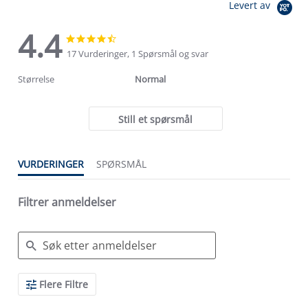
Levert av
4.4
4.4
4.4
star
star
17 Vurderinger, 1 Spørsmål og svar
rating
rating
Størrelse
Normal
Still et spørsmål
VURDERINGER
SPØRSMÅL
Filtrer anmeldelser
Search
Flere Filtre
Reviews