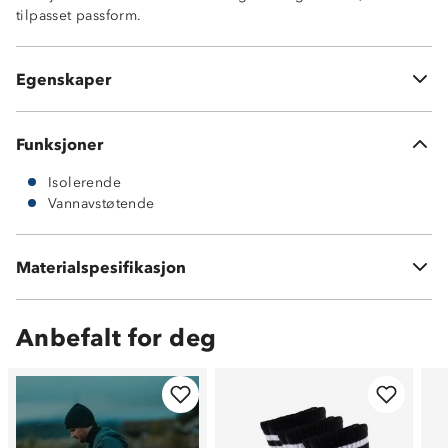
tilpasset passform.
Justeringsmuligheter i livet
Justeringsmuligheter nederst
Borrelåsstramming nederst på ermene
Egenskaper
Fôring på innsiden av overkropp og i hetten
Funksjoner
Isolerende
Vannavstøtende
65 % polyester
Materialspesifikasjon
35 % bomull
Anbefalt for deg