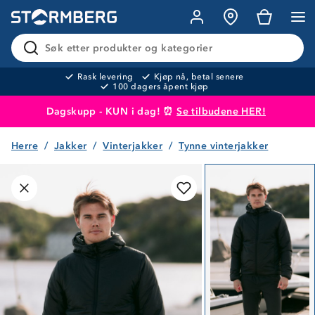
Søk etter produkter og kategorier
Rask levering
Kjøp nå, betal senere
100 dagers åpent kjøp
Dagskupp - KUN i dag! ⏰
Se tilbudene HER!
Herre
Jakker
Vinterjakker
Tynne vinterjakker
Produktet er lagt i handlekurven
Til kassen