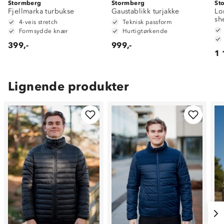
Stormberg
Stormberg
St
Fjellmarka turbukse
Gaustablikk turjakke
Lo
sh
4-veis stretch
Teknisk passform
Formsydde knær
Hurtigtørkende
399,-
999,-
1 
Lignende produkter