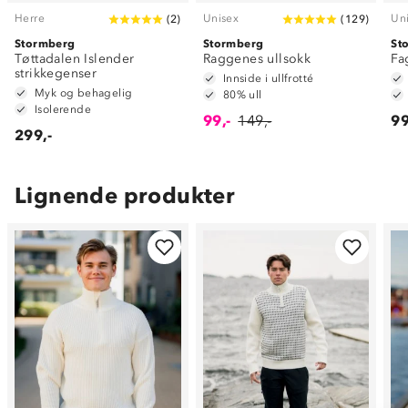
Herre
Unisex
Un
(
2
)
(
129
)
Stormberg
Stormberg
St
Tøttadalen Islender
Raggenes ullsokk
Fa
strikkegenser
Innside i ullfrotté
Myk og behagelig
80% ull
Isolerende
99,-
149,-
99
299,-
Lignende produkter