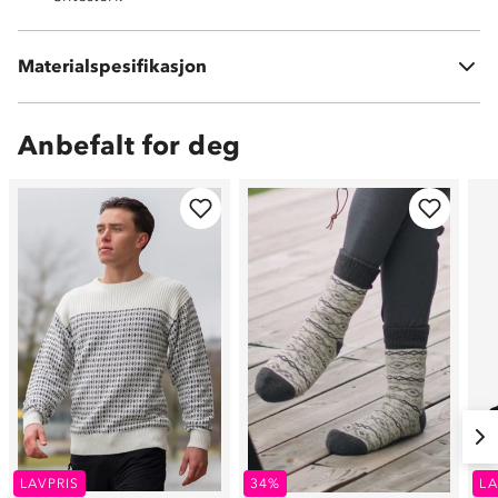
Materialspesifikasjon
100 % akryl
Anbefalt for deg
LAVPRIS
34%
LA