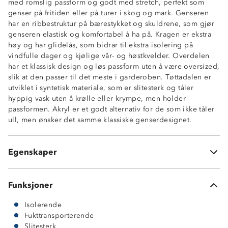
med romslig passform og godt med stretch, perfekt som
genser på fritiden eller på turer i skog og mark. Genseren
har en ribbestruktur på bærestykket og skuldrene, som gjør
genseren elastisk og komfortabel å ha på. Kragen er ekstra
høy og har glidelås, som bidrar til ekstra isolering på
vindfulle dager og kjølige vår- og høstkvelder. Overdelen
har et klassisk design og løs passform uten å være oversized,
slik at den passer til det meste i garderoben. Tøttadalen er
Myk og behagelig
utviklet i syntetisk materiale, som er slitesterk og tåler
Isolerende
hyppig vask uten å krølle eller krympe, men holder
Fukttransporterende
passformen. Akryl er et godt alternativ for de som ikke tåler
Ribbestruktur
ull, men ønsker det samme klassiske genserdesignet.
Høy hals med glidelås
Elastisk
Slitesterk
Egenskaper
100 % akryl
Funksjoner
Isolerende
Fukttransporterende
Slitesterk