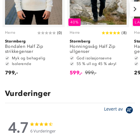
40%
LA
Herre
Herre
He
(
0
)
(
8
)
Stormberg
Stormberg
St
Bondalen Half Zip
Honningsvåg Half Zip
Ha
strikkegenser
ullgenser
ge
Myk og behagelig
God isolasjonsevne
Isolerende
55 % ull og 45 % akryl
799,-
599,-
999,-
29
Vurderinger
Levert av
4.7
4.7
4.7
star
star
6 Vurderinger
rating
rating