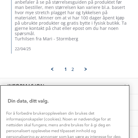
by
Trelagsprinsippet barn
anbefaler å se på størrelsesguiden på produktet før
Petter
Kundeservice
man bestiller, men størrelsen kan variere bl.a. basert
Etisk handel
H.
hvor mye stretch plagget har og tykkelsen på
Alt du trenger til Norgesferien
on
materialet. Minner om at vi har 100 dager åpent kjøp
Kontakt oss
22
Dyreetikk
på ubrukte produkter og gratis bytte i fysisk butikk. Ta
Dette trenger du til barnehagen
Apr
gjerne kontakt på chat eller epost om du har noen
Konkurransevinnere
2025
spørsmål.
1% til samfunnet
Gravidklær
Turhilsen fra Mari - Stormberg
Kundeklubb
Inkludering
22/04/25
Hvordan velge riktig turtøy?
Norgesferie 🇳🇴
Våre butikker
Materialer
Vask og vedlikehold
Få turinspirasjon og tips her⛰
Bedrift, barnehage og SFO
1
2
Personvern
EL-retur
Overnatte utendørs⛺
Presse
Samarbeide med oss?
INFORMASJON
Store størrelser
Storms turtips🐿️
Jobbe hos oss?
Turmat oppskrifter
Din data, ditt valg.
OM OSS
Leirskole 🥾
Beredskap
For å forbedre brukeropplevelsen din brukes det
Barnehageansatt
TIPS OG RÅD
informasjonskapsler (cookies). Noen er nødvendige for at
nettsiden skal fungere, mens andre brukes for å gi deg en
Tips til hyttetur
personalisert opplevelse med tilpasset innhold og
AKTIVITETER
personalisering av annonser som kan være av interesse for deg,