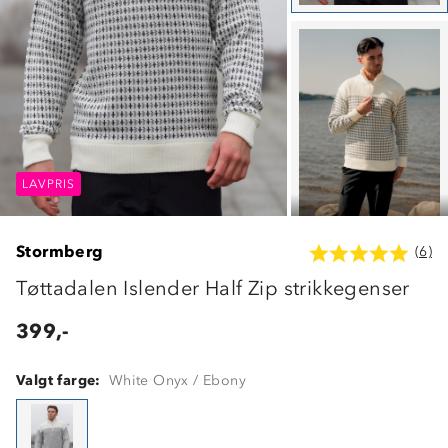
LAVPRIS
LAVPRIS
LAVPRIS
Stormberg
(6)
Tøttadalen Islender Half Zip strikkegenser
399,-
Valgt farge:
White Onyx / Ebony