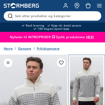
Søk etter produkter og kategorier
Rask levering
Kjøp nå, betal senere
100 dagers åpent kjøp
Nyheter til INTROPRISER 💥 Sjekk produktene
HER!
Herre
Gensere
Fritidsgensere
Produktet er lagt i handlekurven
Til kassen