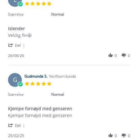
5.0
star
rating
Størrelse
Normal
Islender
Review
review
Veldig fin🤩
by
stating
'
Erna
Islender
Del
Share
L.
Review
26/06/26
0
0
on
by
26
Erna
Jun
L.
2026
on
Gudmunda S.
Verifisert kunde
G
26
5.0
Jun
star
2026
rating
Størrelse
Normal
Kjempe fornøyd med genseren
Review
review
Kjempe fornøyd med genseren
by
stating
'
Gudmunda
Kjempe
Del
Share
S.
fornøyd
Review
25/02/25
0
0
on
med