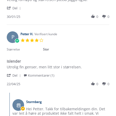
by
stating
'
Kai
God
Del
Share
R.
og
Review
30/01/25
0
0
on
varm
by
30
Kai
Jan
R.
2025
on
Petter H.
Verifisert kunde
P
30
4.0
Jan
star
2025
rating
Størrelse
Stor
Islender
Review
review
Utrolig fin genser, men litt stor i størrelsen.
by
stating
'
Petter
Islender
Del
Kommentarer (1)
Share
H.
Review
22/04/25
0
0
on
by
22
Petter
Apr
Om Stormberg
Comments
H.
2025
by
on
Stormberg
Butikkeier
Verdigrunnlag
22
on
Hei Petter. Takk for tilbakemeldingen din. Det
Apr
Review
var leit å høre at produktet ikke falt helt i smak. Vi
Klima og miljø
2025