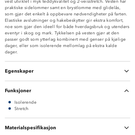
vest utviklet i myk teddykvalitet og 2-veisstretch. Vesten har
praktiske sidelommer samt en brystlomme med glidelås,
som gjør det enkelt å oppbevare nødvendigheter på farten.
Elastiske avslutninger og hakebeskytter gir ekstra komfort,
Isolerende
noe som gjør den ideell for både hverdagsbruk og utendørs
2-veisstretch
eventyr i skog og mark. Tykkelsen på vesten gjør at den
Høy krage
passer godt som ytterlag kombinert med genser på kjølige
2 sidelommer
dager, eller som isolerende mellomlag på ekstra kalde
1 brystlomme med glidelås
dager.
Kontrastfelt på bryst og skuldre
Elastiske avslutninger
Hakebeskytter på glidelås
Egenskaper
Knagghempe i nakken
Funksjoner
Isolerende
Stretch
Materialspesifikasjon
100 % polyester