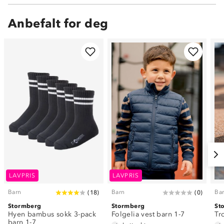
Anbefalt for deg
LAVPRIS
LAVPRIS
Barn
Barn
Ba
(
18
)
(
0
)
Stormberg
Stormberg
St
Hyen bambus sokk 3-pack
Folgelia vest barn 1-7
Tr
barn 1-7