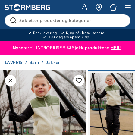
Søk etter produkter og kategorier
Rask levering
Kjøp nå, betal senere
100 dagers åpent kjøp
Nyheter til INTROPRISER 💥 Sjekk produktene
HER!
LAVPRIS
Barn
Jakker
Produktet er lagt i handlekurven
Til kassen