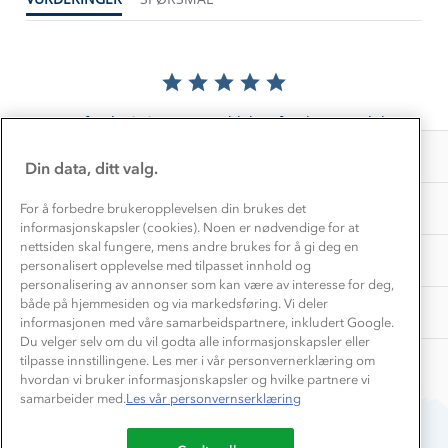
Gravidklær
Kundeklubb
Inkludering
Hvordan velge riktig turtøy?
Norgesferie 🇳🇴
Våre butikker
Materialer
Vask og vedlikehold
Få turinspirasjon og tips her⛰
Bedrift, barnehage og SFO
Personvern
EL-retur
Det er foreløpig ingen anmeldelser for dette produktet.
Overnatte utendørs⛺
Presse
Samarbeide med oss?
INFORMASJON
Store størrelser
Din data, ditt valg.
Storms turtips🐿️
Jobbe hos oss?
Turmat oppskrifter
OM OSS
For å forbedre brukeropplevelsen din brukes det
Leirskole 🥾
informasjonskapsler (cookies). Noen er nødvendige for at
Beredskap
nettsiden skal fungere, mens andre brukes for å gi deg en
Barnehageansatt
TIPS OG RÅD
personalisert opplevelse med tilpasset innhold og
personalisering av annonser som kan være av interesse for deg,
Tips til hyttetur
både på hjemmesiden og via markedsføring. Vi deler
AKTIVITETER
informasjonen med våre samarbeidspartnere, inkludert Google.
Du velger selv om du vil godta alle informasjonskapsler eller
tilpasse innstillingene. Les mer i vår personvernerklæring om
hvordan vi bruker informasjonskapsler og hvilke partnere vi
samarbeider med.
Les vår personvernserklæring