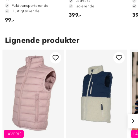
Lettvekt
Fukttransporterende
Isolerende
Hurtigtørkende
399,-
39
99,-
Lignende produkter
LAVPRIS
LA