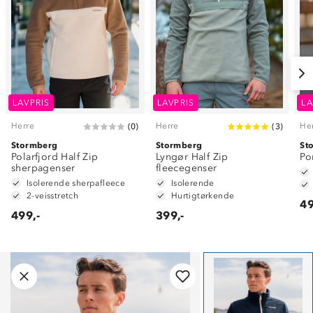
LAVPRIS
LAVPRIS
LA
Herre
Herre
He
(
0
)
(
3
)
Stormberg
Stormberg
St
Polarfjord Half Zip
Lyngør Half Zip
Po
sherpagenser
fleecegenser
Isolerende sherpafleece
Isolerende
2-veisstretch
Hurtigtørkende
49
499,-
399,-