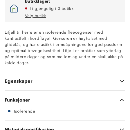
Butikklager:
Tilgjengelig i 0 butikk
Velg butikk
Lifjell til herre er en isolerende fleecegenser med
kontrastfelt i kordfløyel. Genseren er høyhalset med
glidelås, og har elastikk i ermeåpningene for god passform
og optimal bevegelsesfrihet. Lifjell er praktisk som ytterlag
på mildere dager og som mellomlag under en skalljakke på
Isolerende
kalde dager.
Høy hals med glidelåsåpning
Kontrast i cord
Elastikk i ermeåpninger og nederst på jakken
Egenskaper
YKK-glidelås
Funksjoner
Isolerende
Hovedmateriale: 100 % polyester
Materialspesifikasjon