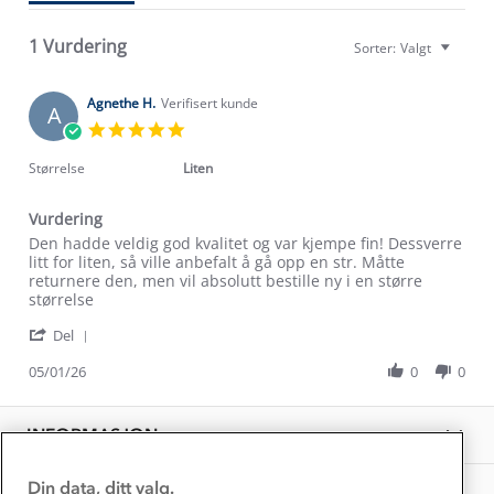
Om Stormberg
1 Vurdering
Sorter:
Valgt
Verdigrunnlag
Agnethe H.
Verifisert kunde
A
Klima og miljø
5.0
Trelagsprinsippet barn
star
Kundeservice
Etisk handel
rating
Størrelse
Liten
Alt du trenger til Norgesferien
Kontakt oss
Dyreetikk
Vurdering
Dette trenger du til barnehagen
Konkurransevinnere
Review
review
Den hadde veldig god kvalitet og var kjempe fin! Dessverre
1% til samfunnet
by
stating
litt for liten, så ville anbefalt å gå opp en str. Måtte
Gravidklær
Agnethe
Vurdering
returnere den, men vil absolutt bestille ny i en større
Kundeklubb
Inkludering
H.
størrelse
Hvordan velge riktig turtøy?
on
Norgesferie 🇳🇴
Våre butikker
'
5
Del
Materialer
Share
Vask og vedlikehold
Jan
Få turinspirasjon og tips her⛰
Bedrift, barnehage og SFO
Review
05/01/26
0
0
2026
Personvern
by
EL-retur
Agnethe
Overnatte utendørs⛺
Presse
H.
Samarbeide med oss?
INFORMASJON
Store størrelser
on
Storms turtips🐿️
5
Jobbe hos oss?
Jan
Turmat oppskrifter
Din data, ditt valg.
OM OSS