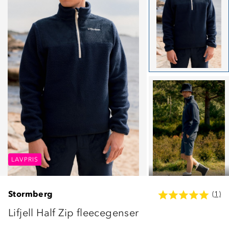
LAVPRIS
LAVPRIS
LAVPRIS
Stormberg
(1)
Lifjell Half Zip fleecegenser