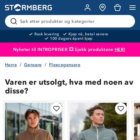
Søk etter produkter og kategorier
Rask levering
Kjøp nå, betal senere
100 dagers åpent kjøp
Nyheter til INTROPRISER 💥 Sjekk produktene
HER!
Herre
Gensere
Fleecegensere
Produktet er lagt i handlekurven
Til kassen
Varen er utsolgt, hva med noen av
disse?