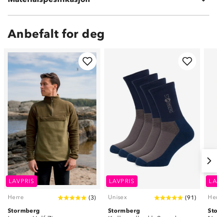
Kontrastmateriale: 98 % bomull og 2 % spandex
Anbefalt for deg
LAVPRIS
LAVPRIS
LA
Herre
Unisex
He
(
3
)
(
91
)
Stormberg
Stormberg
St