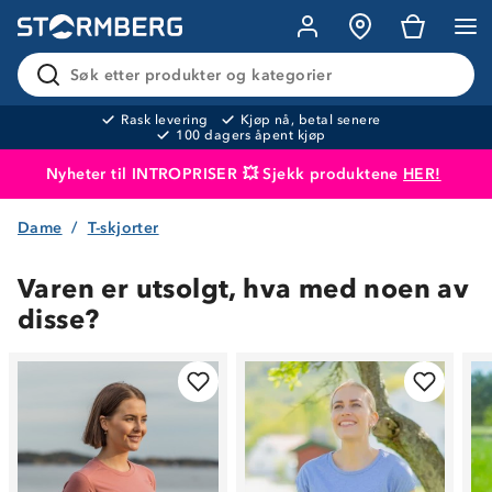
Søk etter produkter og kategorier
Rask levering
Kjøp nå, betal senere
100 dagers åpent kjøp
Nyheter til INTROPRISER 💥 Sjekk produktene
HER!
Dame
T-skjorter
Produktet er lagt i handlekurven
Til kassen
Varen er utsolgt, hva med noen av
disse?