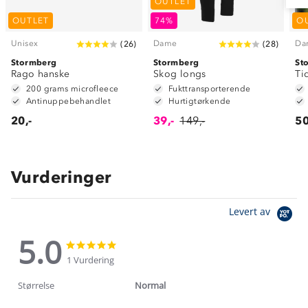
OUTLET
OUTLET
74%
O
Unisex
Dame
Da
(
26
)
(
28
)
Stormberg
Stormberg
St
Rago hanske
Skog longs
Ti
200 grams microfleece
Fukttransporterende
Antinuppebehandlet
Hurtigtørkende
20,-
39,-
149,-
50
Vurderinger
Levert av
5.0
5.0
5.0
star
star
1 Vurdering
rating
rating
Størrelse
Normal