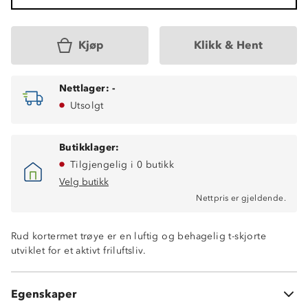
Kjøp
Klikk & Hent
Nettlager:
-
Utsolgt
Butikklager:
Tilgjengelig i 0 butikk
Velg butikk
Nettpris er gjeldende.
Rud kortermet trøye er en luftig og behagelig t-skjorte
utviklet for et aktivt friluftsliv.
Fukttransporterende
Hurtigtørkende
Glidelåsåpning
Egenskaper
Rapid-dry knit