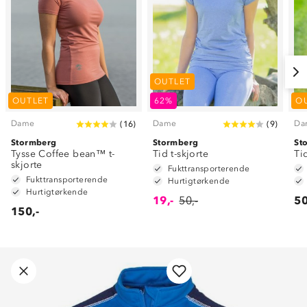
OUTLET
OUTLET
62%
O
Dame
Dame
Da
(
16
)
(
9
)
Stormberg
Stormberg
St
Tysse Coffee bean™ t-
Tid t-skjorte
Ti
skjorte
Fukttransporterende
Fukttransporterende
Hurtigtørkende
Hurtigtørkende
19,-
50,-
50
150,-