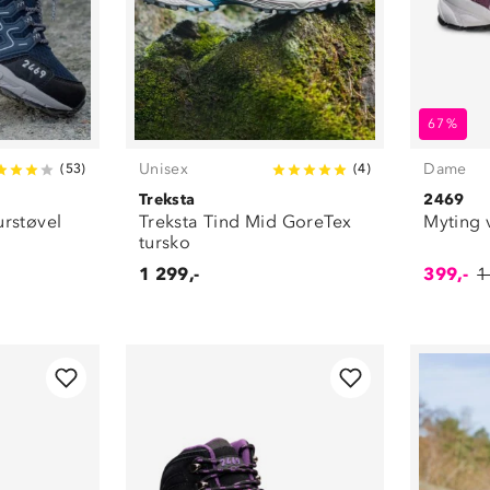
67%
Unisex
Dame
(
53
)
(
4
)
Treksta
2469
urstøvel
Treksta Tind Mid GoreTex
Myting v
tursko
1 299,-
399,-
1