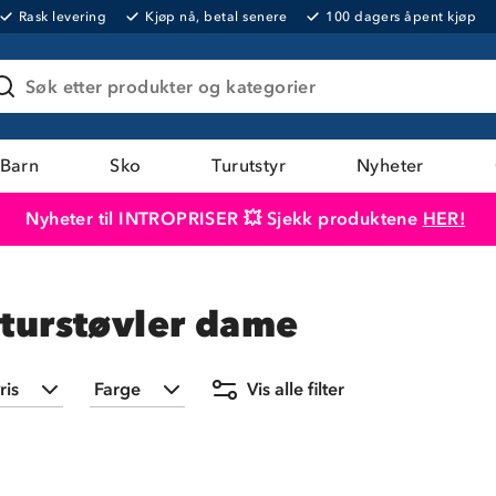
Rask levering
Kjøp nå, betal senere
100 dagers åpent kjøp
Søk etter produkter og kategorier
Barn
Sko
Turutstyr
Nyheter
Nyheter til INTROPRISER 💥 Sjekk produktene
HER!
Produktet er lagt i handlekurven
Til kassen
g turstøvler dame
ris
Farge
Vis alle filter
Min
Maks
Svart
(
15
)
299,-
2 299,-
Grå
(
6
)