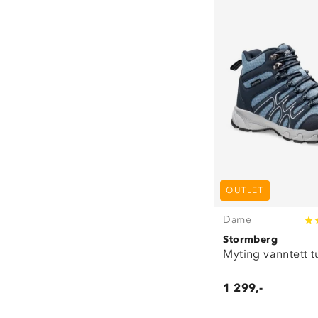
OUTLET
Dame
Stormberg
Myting vanntett t
1 299,-