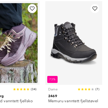
73%
Dame
(
34
)
(
7
)
rg
2469
d vanntett fjellsko
Memuru vanntett fjellstøvel