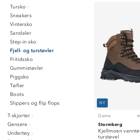
38
(
17
)
Tursko
39
(
9
)
Sneakers
40
(
4
)
41
(
2
)
Vintersko
44
(
2
)
Sandaler
45
(
3
)
Step-in sko
46
(
1
)
Fjell- og turstøvler
Fritidssko
Gummistøvler
Piggsko
Tøfler
Boots
Slippers og flip flops
NY
T-skjorter
Dame
Gensere
Stormberg
Kjellmoen vannte
Undertøy
turstøvel