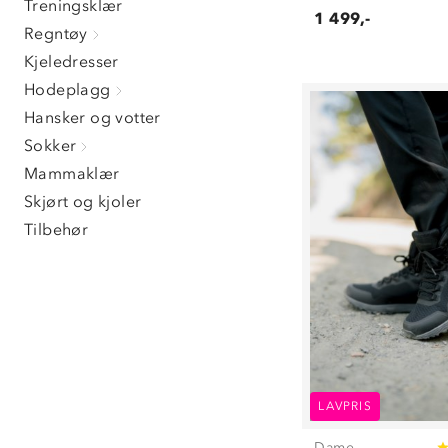
Treningsklær
1 499,-
Regntøy
Kjeledresser
Hodeplagg
Hansker og votter
Sokker
Mammaklær
Skjørt og kjoler
Tilbehør
LAVPRIS
Dame