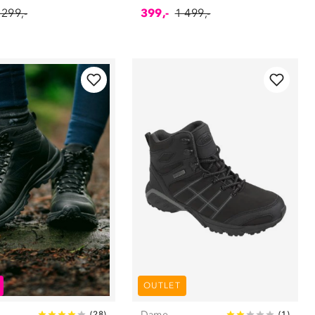
 299,-
399,-
1 499,-
OUTLET
Dame
(
28
)
(
1
)