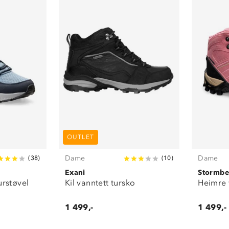
OUTLET
Dame
Dame
(
38
)
(
10
)
Exani
Stormbe
urstøvel
Kil vanntett tursko
Heimre v
1 499,-
1 499,-