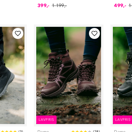
399,-
1 199,-
499,-
1
LAVPRIS
LAVPRIS
Dame
Dame
(
3
)
(
28
)