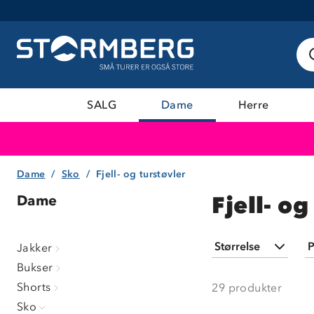
SALG
Dame
Herre
Dame
Sko
Fjell- og turstøvler
Fjell- o
Dame
Størrelse
P
Jakker
Bukser
36
(
14
)
Shorts
29
produkter
37
(
19
)
Sko