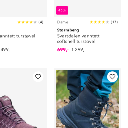
46%
Dame
(
4
)
(
17
)
Stormberg
anntett turstøvel
Svartdalen vanntett
softshell turstøvel
 499,-
699,-
1 299,-