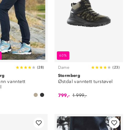
60%
Dame
(
28
)
(
23
)
rg
Stormberg
nn vanntett
Østdal vanntett turstøvel
l
799,-
1 999,-