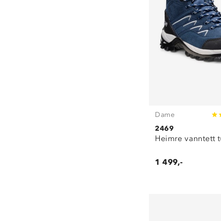
Dame
2469
Heimre vanntett 
1 499,-