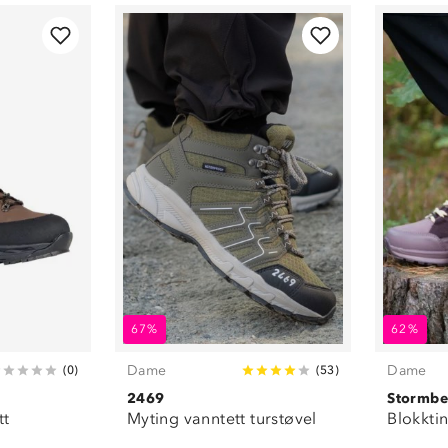
Beige
(
1
)
Brun
(
2
)
Blå
(
5
)
Mørkeblå
(
2
)
Lilla
(
4
)
Rosa
(
1
)
Rød
(
1
)
Grønn
(
1
)
Teal
(
2
)
Flerfarget
(
1
)
67%
62%
Dame
Dame
(
0
)
(
53
)
2469
Stormbe
tt
Myting vanntett turstøvel
Blokktin