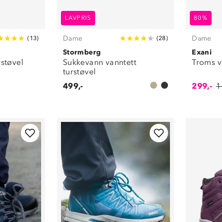
LAVPRIS
80%
Dame
Dame
(
13
)
(
28
)
Stormberg
Exani
rstøvel
Sukkevann vanntett
Troms v
turstøvel
499,-
299,-
1