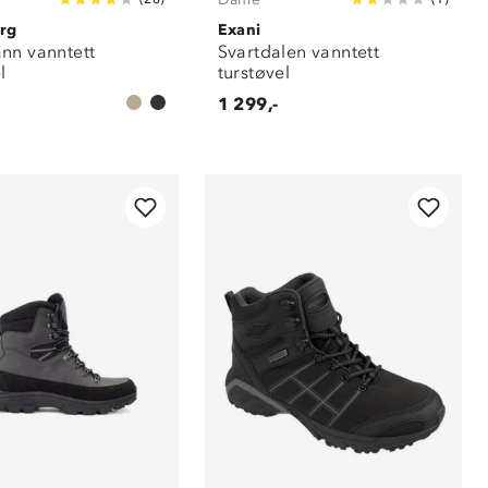
rg
Exani
nn vanntett
Svartdalen vanntett
l
turstøvel
1 299,-