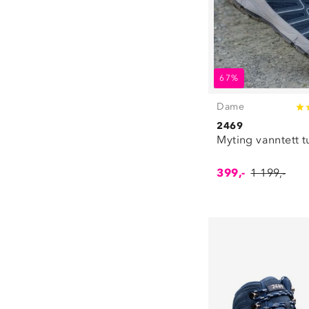
67%
Dame
2469
Myting vanntett t
399,-
1 199,-