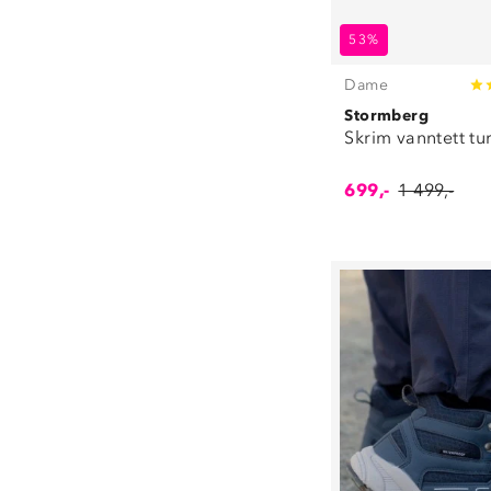
53%
Dame
Stormberg
Skrim vanntett tu
699,-
1 499,-