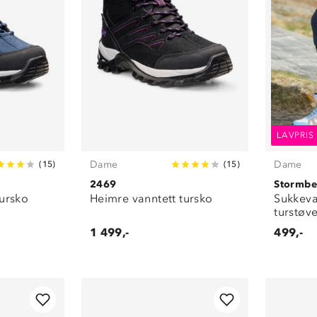
LAVPRIS
Dame
Dame
(
15
)
(
15
)
2469
Stormbe
tursko
Heimre vanntett tursko
Sukkeva
turstøve
1 499,-
499,-