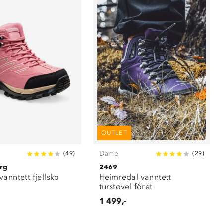
OUTLET
Dame
(
49
)
(
29
)
rg
2469
anntett fjellsko
Heimredal vanntett
turstøvel fôret
1 499,-