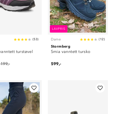
LAVPRIS
Dame
(
53
)
(
12
)
Stormberg
anntett turstøvel
Smia vanntett tursko
 199,-
599,-