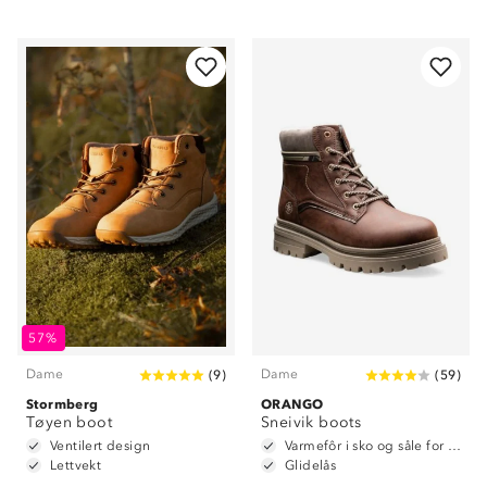
57%
Dame
Dame
(
9
)
(
59
)
Stormberg
ORANGO
Tøyen boot
Sneivik boots
Ventilert design
Varmefôr i sko og såle for ekstra isolering
Lettvekt
Glidelås