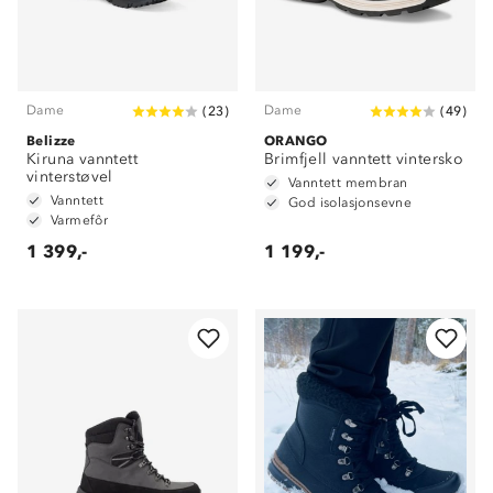
Dame
Dame
(
23
)
(
49
)
Belizze
ORANGO
Kiruna vanntett
Brimfjell vanntett vintersko
vinterstøvel
Vanntett membran
Vanntett
God isolasjonsevne
Varmefôr
1 399,-
1 199,-