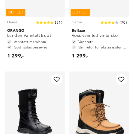
OUTLET
OUTLET
Dame
Dame
(
51
)
(
70
)
ORANGO
Belizze
Lunden Vanntett Boot
Voss vanntett vintersko
Vanntett membran
Vanntett
God isolasjonsevne
Varmefôr for ekstra isolering
1 299,-
1 299,-