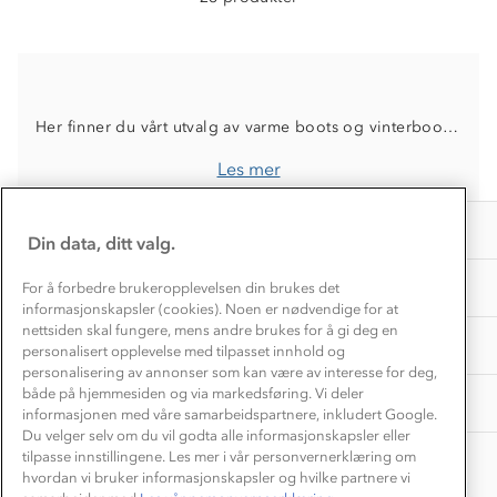
Dyreetikk
Dette trenger du til barnehagen
Konkurransevinnere
1% til samfunnet
Gravidklær
Kundeklubb
Inkludering
Hvordan velge riktig turtøy?
Norgesferie 🇳🇴
Våre butikker
Her finner du vårt utvalg av varme boots og vinterboots til dame. Perfekt for nordiske forhold og vær, men samtidig like komfortable som en joggesko. Dette er sko som passer like godt til hverdag som til små og store turer
Materialer
Vask og vedlikehold
Få turinspirasjon og tips her⛰
Bedrift, barnehage og SFO
Les mer
Personvern
EL-retur
Overnatte utendørs⛺
Presse
Samarbeide med oss?
INFORMASJON
Store størrelser
Din data, ditt valg.
Storms turtips🐿️
Jobbe hos oss?
Turmat oppskrifter
OM OSS
For å forbedre brukeropplevelsen din brukes det
Leirskole 🥾
informasjonskapsler (cookies). Noen er nødvendige for at
Beredskap
nettsiden skal fungere, mens andre brukes for å gi deg en
Barnehageansatt
TIPS OG RÅD
personalisert opplevelse med tilpasset innhold og
personalisering av annonser som kan være av interesse for deg,
Tips til hyttetur
både på hjemmesiden og via markedsføring. Vi deler
AKTIVITETER
informasjonen med våre samarbeidspartnere, inkludert Google.
Du velger selv om du vil godta alle informasjonskapsler eller
tilpasse innstillingene. Les mer i vår personvernerklæring om
hvordan vi bruker informasjonskapsler og hvilke partnere vi