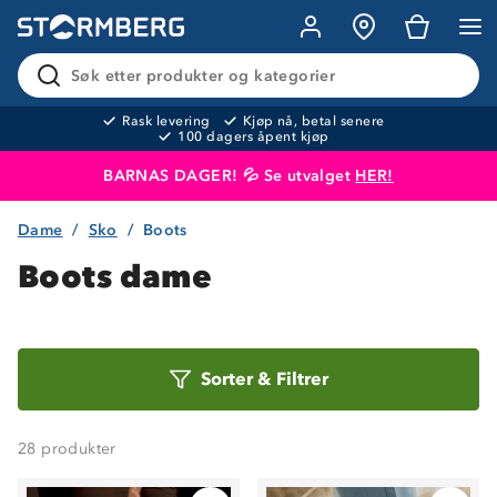
Søk etter produkter og kategorier
Rask levering
Kjøp nå, betal senere
100 dagers åpent kjøp
BARNAS DAGER! 💦 Se utvalget
HER!
Dame
Sko
Boots
Produktet er lagt i handlekurven
Til kassen
Boots dame
Sorter
Sorter
&
Filtrer
etter
28
produkter