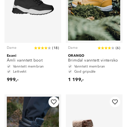
Dame
Dame
(
18
)
(
6
)
Exani
ORANGO
Åmli vanntett boot
Brimdal vanntett vintersko
Vanntett membran
Vanntett membran
Lettvekt
God gripsåle
999,-
1 199,-