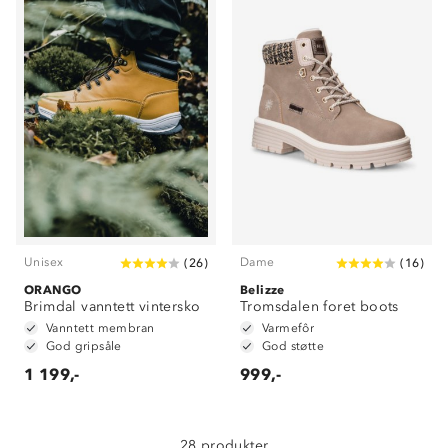
Unisex
Dame
(
26
)
(
16
)
Om Stormberg
ORANGO
Belizze
Brimdal vanntett vintersko
Tromsdalen foret boots
Verdigrunnlag
Vanntett membran
Varmefôr
God gripsåle
God støtte
Klima og miljø
1 199,-
999,-
Trelagsprinsippet barn
Kundeservice
Etisk handel
Alt du trenger til Norgesferien
Kontakt oss
28 produkter