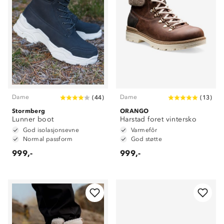
Dame
Dame
(
44
)
(
13
)
Stormberg
ORANGO
Lunner boot
Harstad foret vintersko
God isolasjonsevne
Varmefôr
Normal passform
God støtte
999,-
999,-