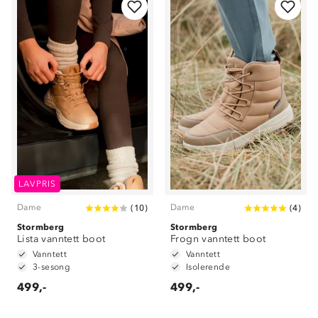
LAVPRIS
Dame
Dame
(
10
)
(
4
)
Stormberg
Stormberg
Lista vanntett boot
Frogn vanntett boot
Vanntett
Vanntett
3-sesong
Isolerende
499,-
499,-