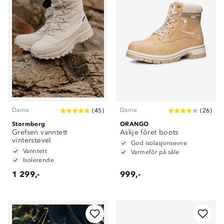
Dame
Dame
(
45
)
(
26
)
Stormberg
ORANGO
Grefsen vanntett
Askje fôret boots
vinterstøvel
God isolasjonsevne
Vanntett
Varmefôr på såle
Isolerende
1 299,-
999,-