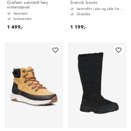
Grefsen vanntett høy
Sneivik boots
vinterstøvel
Varmefôr i sko og såle for ekstra isolering
Vanntett
Glidelås
Isolerende
1 499,-
1 199,-