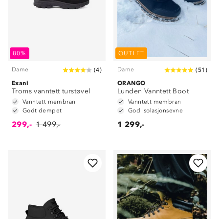
80%
OUTLET
Dame
Dame
(
4
)
(
51
)
Exani
ORANGO
Troms vanntett turstøvel
Lunden Vanntett Boot
Vanntett membran
Vanntett membran
Godt dempet
God isolasjonsevne
299,-
1 499,-
1 299,-