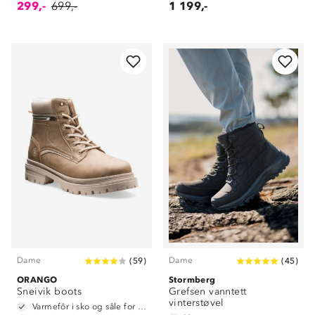
299,-
699,-
1 199,-
Dame
Dame
(
59
)
(
45
)
ORANGO
Stormberg
Sneivik boots
Grefsen vanntett
vinterstøvel
Varmefôr i sko og såle for ekstra isolering