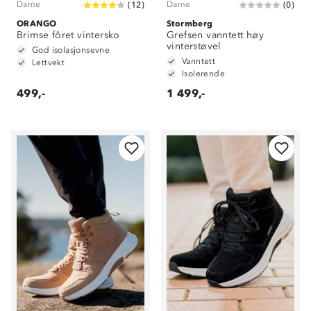
Dame
Dame
(
12
)
(
0
)
ORANGO
Stormberg
Brimse fôret vintersko
Grefsen vanntett høy
vinterstøvel
God isolasjonsevne
Vanntett
Lettvekt
Isolerende
499,-
1 499,-