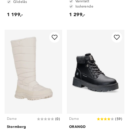
Vanntett
Glidelås
Isolerende
1 199,-
1 299,-
Dame
Dame
(
0
)
(
59
)
Stormberg
ORANGO