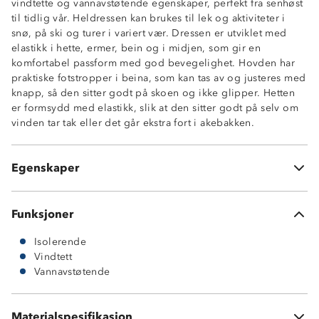
vindtette og vannavstøtende egenskaper, perfekt fra senhøst
til tidlig vår. Heldressen kan brukes til lek og aktiviteter i
snø, på ski og turer i variert vær. Dressen er utviklet med
Isolerende
elastikk i hette, ermer, bein og i midjen, som gir en
Vannavstøtende (5 000 mm vannsøyle)
komfortabel passform med god bevegelighet. Hovden har
Fukttransporterende (3 000 mm g/m2/24t)
praktiske fotstropper i beina, som kan tas av og justeres med
Utvendig lomme med glidelås
knapp, så den sitter godt på skoen og ikke glipper. Hetten
Elastikk i midje, ermer og bein
er formsydd med elastikk, slik at den sitter godt på selv om
Fastmontert hette med elastikk
vinden tar tak eller det går ekstra fort i akebakken.
Utvendig brystlomme med glidelås
Hakebeskytter på hovedglidelås
Borrelås på ermer
Egenskaper
Avtagbare fotstropper
Funksjoner
Isolerende
Vindtett
Vannavstøtende
Materialspesifikasjon
100 % polyester