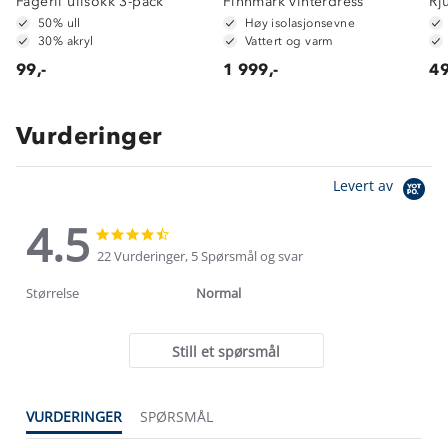
Fagerli ullsokk 3-pack
Finnmark vinterdress
Rj
50% ull
Høy isolasjonsevne
30% akryl
Vattert og varm
99,-
1 999,-
49
Vurderinger
Levert av
4.5
4.5
4.5
star
star
22 Vurderinger, 5 Spørsmål og svar
rating
rating
Størrelse
Normal
Still et spørsmål
VURDERINGER
SPØRSMÅL