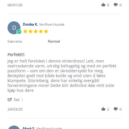
W.
Review
06/01/26
0
0
on
by
6
Linda
Jan
W.
2026
on
Donika K.
Verifisert kunde
D
6
5.0
Jan
star
2026
rating
Størrelse
Normal
Perfekt!!!
Review
review
Jeg er helt forelsket i denne vinterdress! Lett, men
by
stating
overraskende varm, utrolig behagelig og med en perfekt
Donika
Perfekt!!!
passform – som om den er skreddersydd for meg.
K.
Beskytter godt mot både kulde og vind uten å føles
on
klumpete. Stormberg, dere har virkelig overgått
24
forventningene mine! Dette blir definitivt ikke mitt siste
Mar
kjøp hos dere
2025
'
Del
Share
Review
24/03/25
2
0
by
Donika
K.
on
Marit S.
Verifisert kunde