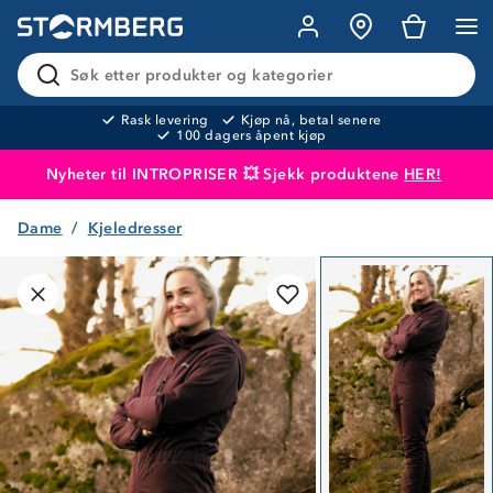
Søk etter produkter og kategorier
Rask levering
Kjøp nå, betal senere
100 dagers åpent kjøp
Nyheter til INTROPRISER 💥 Sjekk produktene
HER!
Dame
Kjeledresser
Produktet er lagt i handlekurven
Til kassen