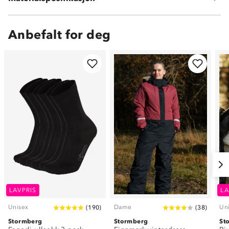
Anbefalt for deg
LAVPRIS
LA
Unisex
Dame
Un
(
190
)
(
38
)
Stormberg
Stormberg
St