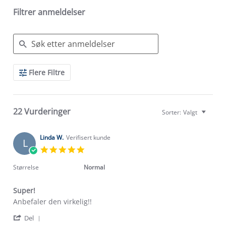
Filtrer anmeldelser
Search
Flere Filtre
Reviews
22 Vurderinger
Sorter:
Valgt
Linda W.
Verifisert kunde
L
5.0
star
rating
Størrelse
Normal
Super!
Review
review
Anbefaler den virkelig!!
by
stating
'
Linda
Super!
Del
Share