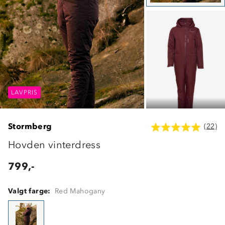
LAVPRIS
LAVPRIS
LAVPRIS
Stormberg
(22)
Hovden vinterdress
799,-
Valgt farge:
Red Mahogany