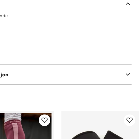
ende
% polyester med ProreTex®-membran
polyester
sjon
 polyester