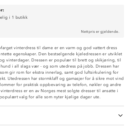
vinter-vår
r:
elig i 1 butikk
ende (6 000g/m2/24t)
Nettpris er gjeldende.
 membran
glidelåser
arget vinterdress til dame er en varm og god vattert dress
passform
ntette egenskaper. Den bestselgende kjeledressen er utviklet
t
 og vinterdager. Dressen er populær til brett og skikjøring, til
 hund i all slags vær - og som utedress på jobb. Dressen har
er
om gir rom for ekstra innerlag, samt god luftsirkulering for
ekt. Utedressen har stormklaff og gamasjer for å sikre mot vind
 lommer for praktisk oppbevaring av telefon, nøkler og andre
inger under armene
interdress er en av Norges mest solgte dresser til ansatte i
med justeringsmuligheter
populært valg for alle som nyter kjølige dager ute.
å glidelås
ng nederst i beina
eina