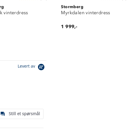
rg
Stormberg
k vinterdress
Myrkdalen vinterdress
1 999,-
Levert av
Still et spørsmål