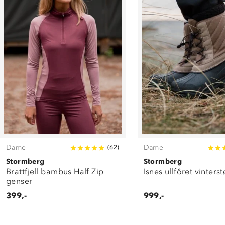
Dame
Dame
(
62
)
Stormberg
Stormberg
Brattfjell bambus Half Zip
Isnes ullfôret vinters
genser
399,-
999,-