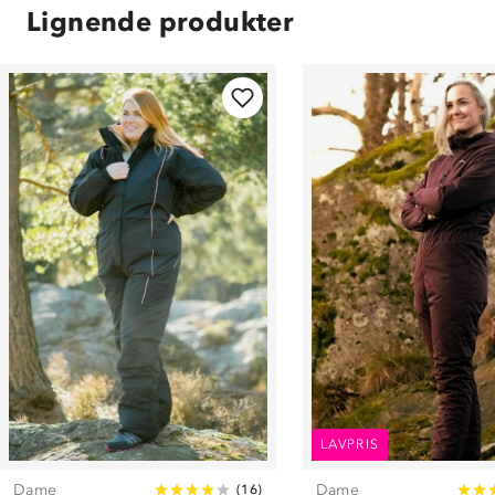
Lignende produkter
LAVPRIS
Dame
Dame
(
16
)