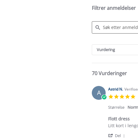
Filtrer anmeldelser
Search
Reviews
Vurdering
70 Vurderinger
Astrid N.
Verifise
A
5
s
r
Størrelse
Norm
Flott dress
Review
review
Litt kort i len
by
stating
'
Astrid
Flott
Del