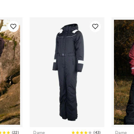
Dame
Dame
(
22
)
(
43
)