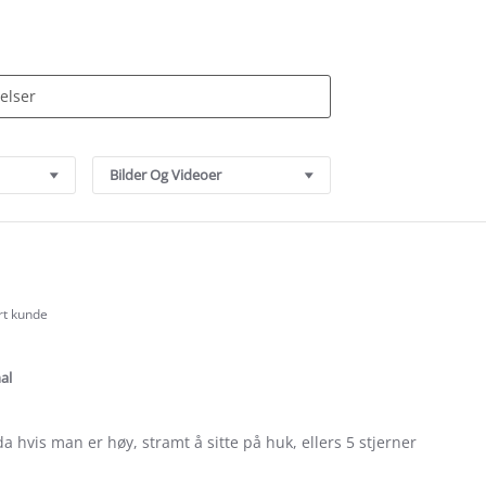
Bilder Og Videoer
rt kunde
.0
tar
ating
al
gda hvis man er høy, stramt å sitte på huk, ellers 5 stjerner