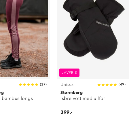
LAVPRIS
Unisex
(
37
)
(
49
)
rg
Stormberg
ll bambus longs
Isbre vott med ullfôr
399,-