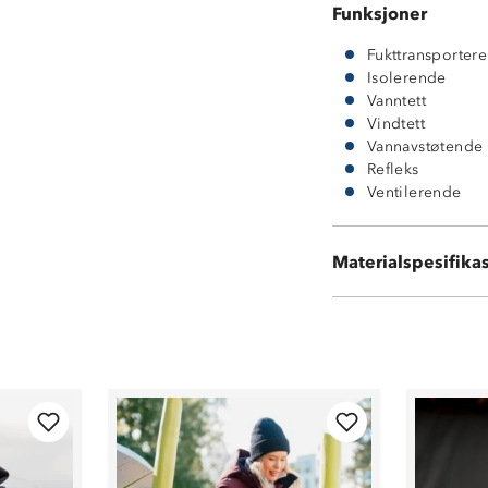
Funksjoner
Fukttransporter
Isolerende
Vanntett
Vindtett
Vannavstøtende
Refleks
Ventilerende
Ytterside: 100 
Innside: 100 % 
Materialspesifika
Vattering: 100 %