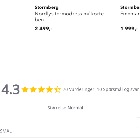
Stormberg
Stormbe
Nordlys termodress m/ korte
Finnmar
ben
2 499,-
1 999,-
4.3
4.3
70 Vurderinger, 10 Spørsmål og svar
star
rating
Størrelse
Normal
RSMÅL