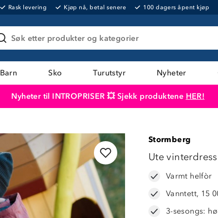
Rask levering
Kjøp nå, betal senere
100 dagers åpent kjøp
Søk etter produkter og kategorier
Barn
Sko
Turutstyr
Nyheter
Nyheter til INTROPRISER 💥 Sjekk produktene
HER!
Produktet er lagt i handlekurven
Til kassen
Stormberg
Ute vinterdress
Varmt helfòr
Vanntett, 15 
3-sesongs: høs