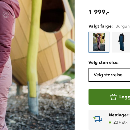
1 999,-
Valgt farge:
Burgun
Velg størrelse:
Velg størrelse
Legg
Nettlager:
20+ stk
Varmt helfòr
Vanntett, 15 00