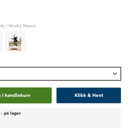
dy / Wistful Mauve
 i handlekurv
Klikk & Hent
-
på lager
0 mm vannsøyle