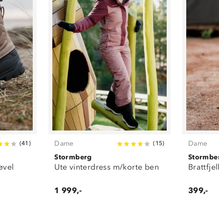
Dame
Dame
(
41
)
(
15
)
Stormberg
Stormbe
tøvel
Ute vinterdress m/korte ben
Brattfje
1 999,-
399,-