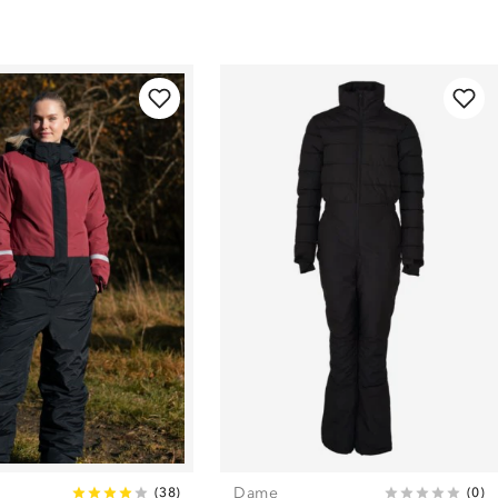
Dame
(
38
)
(
0
)