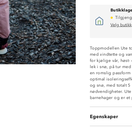
3-sesongs: høst-
Butikklage
Toppmodell
Tilgjeng
Vindtett
Fukttransporter
Velg butikk
Tapede sømmer
ProreTex® 15-6
Vannavstøtende 
Toppmodellen Ute tof
Noe oversized 
med vindtette og van
Stormklaff i fron
for kjølige vår, høst-
Totalt 5 lommer
lek i snø, på tur med
2 glidelåslomm
en romslig passform s
2 innerlommer
optimal isoleringseff
1 brystlomme
og snø, med totalt 5
Ventilasjonsåpn
nødvendigheter. Ute v
Avtagbar hette 
barnehager og er et 
Hakebeskytter p
Refleksdetaljer
Borrelåsstrammi
Egenskaper
Snøgamasjer i b