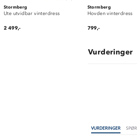
Stormberg
Stormberg
Ute utvidbar vinterdress
Hovden vinterdress
2 499,-
799,-
Vurderinger
4.3
star
rating
VURDERINGER
SPØ