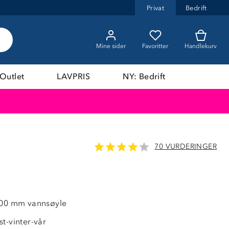
Privat
Bedrift
Mine sider
Favoritter
Handlekurv
Outlet
LAVPRIS
NY: Bedrift
70 VURDERINGER
000 mm vannsøyle
t-vinter-vår